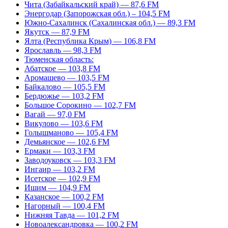
Чита (Забайкальский край) — 87,6 FM
Энергодар (Запорожская обл.) – 104,5 FM
Южно-Сахалинск (Сахалинская обл.) — 89,3 FM
Якутск — 87,9 FM
Ялта (Республика Крым) — 106,8 FM
Ярославль — 98,3 FM
Тюменская область:
Абатское — 103,8 FM
Аромашево — 103,5 FM
Байкалово — 105,5 FM
Бердюжье — 103,2 FM
Большое Сорокино — 102,7 FM
Вагай — 97,0 FM
Викулово — 103,6 FM
Голышманово — 105,4 FM
Демьянское — 102,6 FM
Ермаки — 103,3 FM
Заводоуковск — 103,3 FM
Ингаир — 103,2 FM
Исетское — 102,9 FM
Ишим — 104,9 FM
Казанское — 100,2 FM
Нагорный — 100,4 FM
Нижняя Тавда — 101,2 FM
Новоалександровка — 100,2 FM