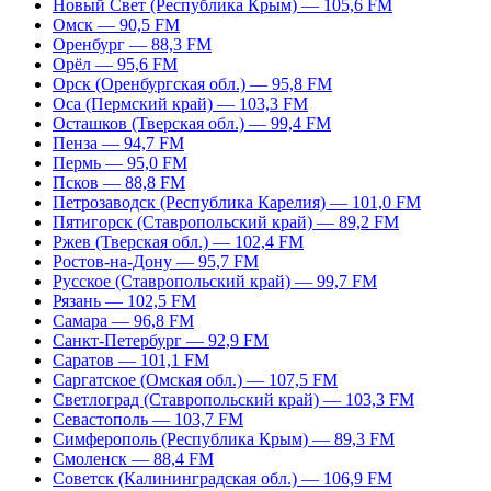
Новый Свет (Республика Крым) — 105,6 FM
Омск — 90,5 FM
Оренбург — 88,3 FM
Орёл — 95,6 FM
Орск (Оренбургская обл.) — 95,8 FM
Оса (Пермский край) — 103,3 FM
Осташков (Тверская обл.) — 99,4 FM
Пенза — 94,7 FM
Пермь — 95,0 FM
Псков — 88,8 FM
Петрозаводск (Республика Карелия) — 101,0 FM
Пятигорск (Ставропольский край) — 89,2 FM
Ржев (Тверская обл.) — 102,4 FM
Ростов-на-Дону — 95,7 FM
Русское (Ставропольский край) — 99,7 FM
Рязань — 102,5 FM
Самара — 96,8 FM
Санкт-Петербург — 92,9 FM
Саратов — 101,1 FM
Саргатское (Омская обл.) — 107,5 FM
Светлоград (Ставропольский край) — 103,3 FM
Севастополь — 103,7 FM
Симферополь (Республика Крым) — 89,3 FM
Смоленск — 88,4 FM
Советск (Калининградская обл.) — 106,9 FM