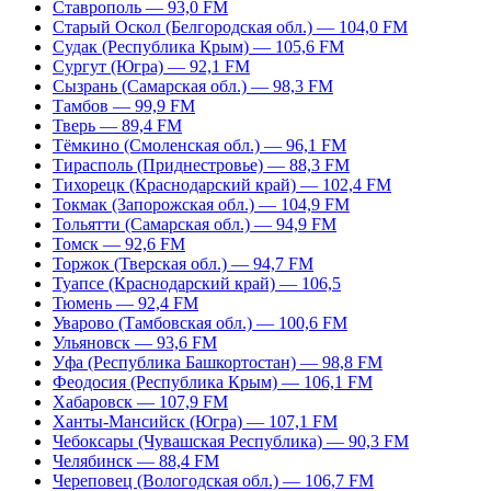
Ставрополь — 93,0 FM
Старый Оскол (Белгородская обл.) — 104,0 FM
Судак (Республика Крым) — 105,6 FM
Сургут (Югра) — 92,1 FM
Сызрань (Самарская обл.) — 98,3 FM
Тамбов — 99,9 FM
Тверь — 89,4 FM
Тёмкино (Смоленская обл.) — 96,1 FM
Тирасполь (Приднестровье) — 88,3 FM
Тихорецк (Краснодарский край) — 102,4 FM
Токмак (Запорожская обл.) — 104,9 FM
Тольятти (Самарская обл.) — 94,9 FM
Томск — 92,6 FM
Торжок (Тверская обл.) — 94,7 FM
Туапсе (Краснодарский край) — 106,5
Тюмень — 92,4 FM
Уварово (Тамбовская обл.) — 100,6 FM
Ульяновск — 93,6 FM
Уфа (Республика Башкортостан) — 98,8 FM
Феодосия (Республика Крым) — 106,1 FM
Хабаровск — 107,9 FM
Ханты-Мансийск (Югра) — 107,1 FM
Чебоксары (Чувашская Республика) — 90,3 FM
Челябинск — 88,4 FM
Череповец (Вологодская обл.) — 106,7 FM