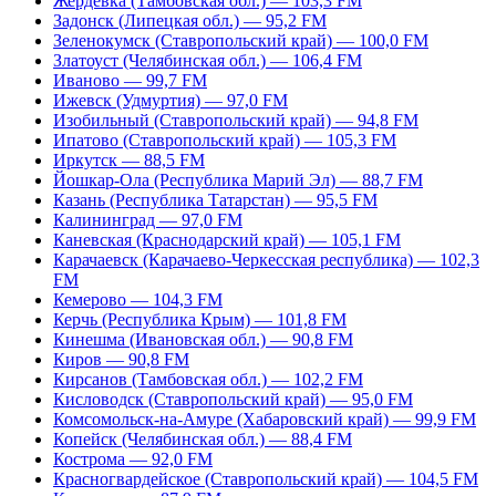
Жердевка (Тамбовская обл.) — 103,3 FM
Задонск (Липецкая обл.) — 95,2 FM
Зеленокумск (Ставропольский край) — 100,0 FM
Златоуст (Челябинская обл.) — 106,4 FM
Иваново — 99,7 FM
Ижевск (Удмуртия) — 97,0 FM
Изобильный (Ставропольский край) — 94,8 FM
Ипатово (Ставропольский край) — 105,3 FM
Иркутск — 88,5 FM
Йошкар-Ола (Республика Марий Эл) — 88,7 FM
Казань (Республика Татарстан) — 95,5 FM
Калининград — 97,0 FM
Каневская (Краснодарский край) — 105,1 FM
Карачаевск (Карачаево-Черкесская республика) — 102,3
FM
Кемерово — 104,3 FM
Керчь (Республика Крым) — 101,8 FM
Кинешма (Ивановская обл.) — 90,8 FM
Киров — 90,8 FM
Кирсанов (Тамбовская обл.) — 102,2 FM
Кисловодск (Ставропольский край) — 95,0 FM
Комсомольск-на-Амуре (Хабаровский край) — 99,9 FM
Копейск (Челябинская обл.) — 88,4 FM
Кострома — 92,0 FM
Красногвардейское (Ставропольский край) — 104,5 FM