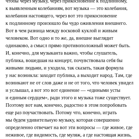
чтобы через музыку, через прикосновение к подлинному,
к выявленным колебаниям, вот музыка — это колебания,
колебания настоящего, через вот это прикосновение
к подлинному произошло бы чудо оживления внешнего.
Вот в чем разница между восковой куклой и живым
человеком. Вот одно и то же, да, внешне выглядит
одинаково, а смысл прямо противоположный может быть.
И, конечно, для музыканта важно, чтобы слушатель,
публика, вошедшая на концерт, почувствовала себя бы
живыми людьми, и уходила, так сказать, такая формула
у нас возникла: заходит публика, а выходит народ. Там, где
возникают не от слов даже и не от того, что человек увидел
и услышал, а вот это вот единение — «едиными усты
и единым сердцем», ради этого и музыка тоже существует.
Поэтому вот нам, конечно, радостно в этом попробовать
еще раз поучаствовать. Потому что, конечно, играть
мы будем удивительную музыку, которая совершенно
определенно отвечает на вот эти вопросы — где живое, где
неживое, где видимость, где муляж, а где настоящая жизнь,