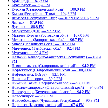
Краснодар — 87,9 FM
Красноярск — 95,4 FM
Курская (Ставропольский край) — 100,0 FM
Кызыл (Республика Тыва) — 104,8 FM
Лимасол (Республика Кипр) — 102,9 FM и 107,9 FM
Липецк — 97,9 FM
Луганск — 88,8 FM
Мариуполь (ДНР) — 97,2 FM
Матвеев Курган (Ростовская обл.) — 107,0 FM
Мелитополь (Запорожская обл.) — 96,7 FM
Миасс (Челябинская обл.) — 102,2 FM
Мичуринск (Тамбовская обл.) — 92,4 FM
Мурманск — 90,4 FM
Нальчик (Кабардино-Балкарская Республика) — 104,4
FM
Невинномысск (Ставропольский край) — 94,2 FM
Нефтекумск (Ставропольский край) — 100,4 FM
Нефтеюганск (Югра) — 92,1 FM
Нижний Новгород — 89,2 FM
Нижний Тагил (Свердловская обл.) — 97,1 FM
Новоалександровск (Ставропольский край) — 94,0 FM
Новокузнецк (Кемеровская область) — 94,2 FM
Новосибирск — 94,6 FM
Новочебоксарск (Чувашская Республика) — 90,3 FM
Норильск (Красноярский край) — 107,4 FM