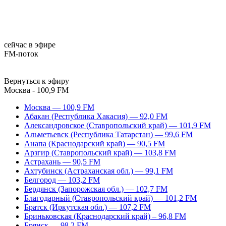
сейчас в эфире
FM-поток
Вернуться к эфиру
Москва - 100,9 FM
Москва — 100,9 FM
Абакан (Республика Хакасия) — 92,0 FM
Александровское (Ставропольский край) — 101,9 FM
Альметьевск (Республика Татарстан) — 99,6 FM
Анапа (Краснодарский край) — 90,5 FM
Арзгир (Ставропольский край) — 103,8 FM
Астрахань — 90,5 FM
Ахтубинск (Астраханская обл.) — 99,1 FM
Белгород — 103,2 FM
Бердянск (Запорожская обл.) — 102,7 FM
Благодарный (Ставропольский край) — 101,2 FM
Братск (Иркутская обл.) — 107,2 FM
Бриньковская (Краснодарский край) – 96,8 FM
Брянск — 98,2 FM