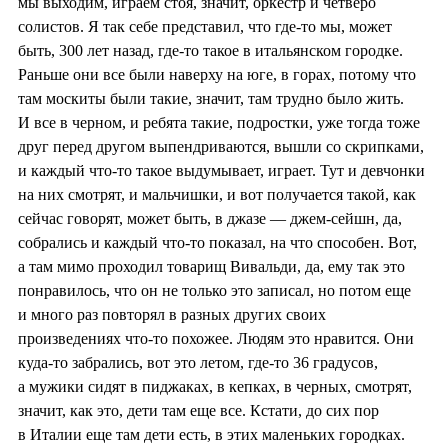
мы выходим, играем стоя, значит, оркестр и четверо
солистов. Я так себе представил, что где-то мы, может
быть, 300 лет назад, где-то такое в итальянском городке.
Раньше они все были наверху на юге, в горах, потому что
там москиты были такие, значит, там трудно было жить.
И все в черном, и ребята такие, подростки, уже тогда тоже
друг перед другом выпендриваются, вышли со скрипками,
и каждый что-то такое выдумывает, играет. Тут и девчонки
на них смотрят, и мальчишки, и вот получается такой, как
сейчас говорят, может быть, в джазе — джем-сейшн, да,
собрались и каждый что-то показал, на что способен. Вот,
а там мимо проходил товарищ Вивальди, да, ему так это
понравилось, что он не только это записал, но потом еще
и много раз повторял в разных других своих
произведениях что-то похожее. Людям это нравится. Они
куда-то забрались, вот это летом, где-то 36 градусов,
а мужики сидят в пиджаках, в кепках, в черных, смотрят,
значит, как это, дети там еще все. Кстати, до сих пор
в Италии еще там дети есть, в этих маленьких городках.