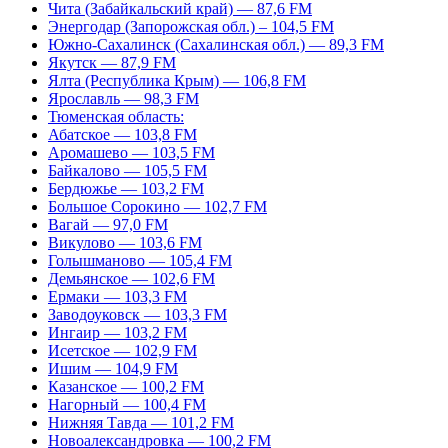
Чита (Забайкальский край) — 87,6 FM
Энергодар (Запорожская обл.) – 104,5 FM
Южно-Сахалинск (Сахалинская обл.) — 89,3 FM
Якутск — 87,9 FM
Ялта (Республика Крым) — 106,8 FM
Ярославль — 98,3 FM
Тюменская область:
Абатское — 103,8 FM
Аромашево — 103,5 FM
Байкалово — 105,5 FM
Бердюжье — 103,2 FM
Большое Сорокино — 102,7 FM
Вагай — 97,0 FM
Викулово — 103,6 FM
Голышманово — 105,4 FM
Демьянское — 102,6 FM
Ермаки — 103,3 FM
Заводоуковск — 103,3 FM
Ингаир — 103,2 FM
Исетское — 102,9 FM
Ишим — 104,9 FM
Казанское — 100,2 FM
Нагорный — 100,4 FM
Нижняя Тавда — 101,2 FM
Новоалександровка — 100,2 FM