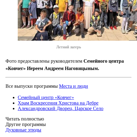
Летний лагерь
Фото предоставлены руководителем
Семейного центра
«Ковчег» Иереем Андреем Наговицыным.
Все выпуски программы
Места и люди
Семейный центр «Ковчег»
Храм Воскресения Христова на Дебре
Александровский Дворец. Царское Село
Читать полностью
Другие программы
Духовные этюды