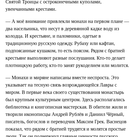
Святой Троицы с остроконечными куполами,
увенчанными крестами.
— А моё внимание привлекли монахи на первом плане —
два насельника, что несут в деревянной кадке воду из
колодца. И крестьяне, и паломники, одетые в
традиционную русскую одежду. Рубаху или кафтан,
подпоясанные кушаком, то есть поясом. Рядом с братией
крестьяне выполняют разные послушания. Кто-то делает
плотницкую работу, кто-то занят рукоделием или молится.
— Монахи и миряне написаны вместе неспроста. Это
указывает на тесную связь возрождающейся Лавры с
миром. В первые века своего существования монастырь
был крупным культурным центром. Здесь располагались
библиотека и книгописная мастерская. В обители жили и
творили иконописцы Андрей Рублёв и Даниил Чёрный,
писатель, богослов и переводчик Максим Грек. Васнецов
показал, что рядом с братией трудятся и молятся простые
люди. Так он подчеркнул главные ценности русского