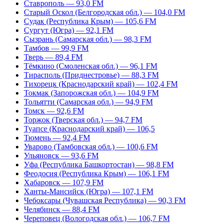
Ставрополь — 93,0 FM
Старый Оскол (Белгородская обл.) — 104,0 FM
Судак (Республика Крым) — 105,6 FM
Сургут (Югра) — 92,1 FM
Сызрань (Самарская обл.) — 98,3 FM
Тамбов — 99,9 FM
Тверь — 89,4 FM
Тёмкино (Смоленская обл.) — 96,1 FM
Тирасполь (Приднестровье) — 88,3 FM
Тихорецк (Краснодарский край) — 102,4 FM
Токмак (Запорожская обл.) — 104,9 FM
Тольятти (Самарская обл.) — 94,9 FM
Томск — 92,6 FM
Торжок (Тверская обл.) — 94,7 FM
Туапсе (Краснодарский край) — 106,5
Тюмень — 92,4 FM
Уварово (Тамбовская обл.) — 100,6 FM
Ульяновск — 93,6 FM
Уфа (Республика Башкортостан) — 98,8 FM
Феодосия (Республика Крым) — 106,1 FM
Хабаровск — 107,9 FM
Ханты-Мансийск (Югра) — 107,1 FM
Чебоксары (Чувашская Республика) — 90,3 FM
Челябинск — 88,4 FM
Череповец (Вологодская обл.) — 106,7 FM