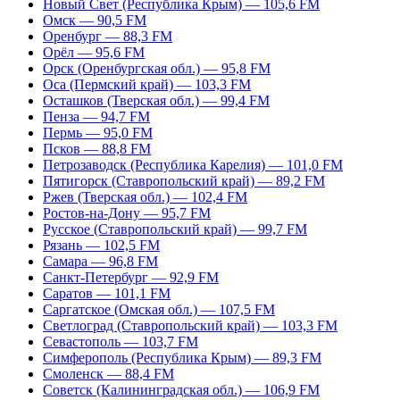
Новый Свет (Республика Крым) — 105,6 FM
Омск — 90,5 FM
Оренбург — 88,3 FM
Орёл — 95,6 FM
Орск (Оренбургская обл.) — 95,8 FM
Оса (Пермский край) — 103,3 FM
Осташков (Тверская обл.) — 99,4 FM
Пенза — 94,7 FM
Пермь — 95,0 FM
Псков — 88,8 FM
Петрозаводск (Республика Карелия) — 101,0 FM
Пятигорск (Ставропольский край) — 89,2 FM
Ржев (Тверская обл.) — 102,4 FM
Ростов-на-Дону — 95,7 FM
Русское (Ставропольский край) — 99,7 FM
Рязань — 102,5 FM
Самара — 96,8 FM
Санкт-Петербург — 92,9 FM
Саратов — 101,1 FM
Саргатское (Омская обл.) — 107,5 FM
Светлоград (Ставропольский край) — 103,3 FM
Севастополь — 103,7 FM
Симферополь (Республика Крым) — 89,3 FM
Смоленск — 88,4 FM
Советск (Калининградская обл.) — 106,9 FM