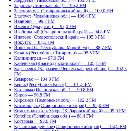
Жердевка (Тамбовская обл.) — 103,3 FM
Задонск (Липецкая обл.) — 95,2 FM
Зеленокумск (Ставропольский край) — 100,0 FM
Златоуст (Челябинская обл.) — 106,4 FM
Иваново — 99,7 FM
Ижевск (Удмуртия) — 97,0 FM
Изобильный (Ставропольский край) — 94,8 FM
Ипатово (Ставропольский край) — 105,3 FM
Иркутск — 88,5 FM
Йошкар-Ола (Республика Марий Эл) — 88,7 FM
Казань (Республика Татарстан) — 95,5 FM
Калининград — 97,0 FM
Каневская (Краснодарский край) — 105,1 FM
Карачаевск (Карачаево-Черкесская республика) — 102,3
FM
Кемерово — 104,3 FM
Керчь (Республика Крым) — 101,8 FM
Кинешма (Ивановская обл.) — 90,8 FM
Киров — 90,8 FM
Кирсанов (Тамбовская обл.) — 102,2 FM
Кисловодск (Ставропольский край) — 95,0 FM
Комсомольск-на-Амуре (Хабаровский край) — 99,9 FM
Копейск (Челябинская обл.) — 88,4 FM
Кострома — 92,0 FM
Красногвардейское (Ставропольский край) — 104,5 FM