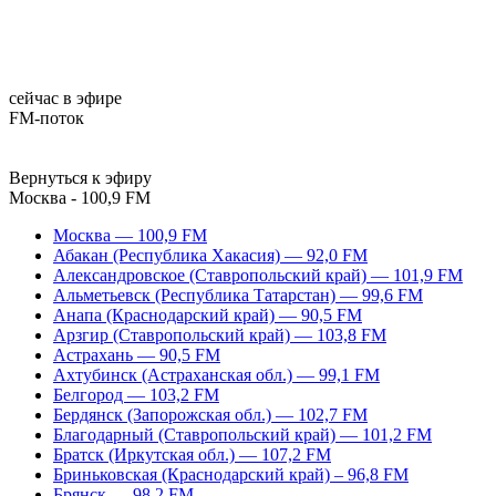
сейчас в эфире
FM-поток
Вернуться к эфиру
Москва - 100,9 FM
Москва — 100,9 FM
Абакан (Республика Хакасия) — 92,0 FM
Александровское (Ставропольский край) — 101,9 FM
Альметьевск (Республика Татарстан) — 99,6 FM
Анапа (Краснодарский край) — 90,5 FM
Арзгир (Ставропольский край) — 103,8 FM
Астрахань — 90,5 FM
Ахтубинск (Астраханская обл.) — 99,1 FM
Белгород — 103,2 FM
Бердянск (Запорожская обл.) — 102,7 FM
Благодарный (Ставропольский край) — 101,2 FM
Братск (Иркутская обл.) — 107,2 FM
Бриньковская (Краснодарский край) – 96,8 FM
Брянск — 98,2 FM