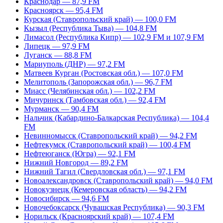
Краснодар — 87,9 FM
Красноярск — 95,4 FM
Курская (Ставропольский край) — 100,0 FM
Кызыл (Республика Тыва) — 104,8 FM
Лимасол (Республика Кипр) — 102,9 FM и 107,9 FM
Липецк — 97,9 FM
Луганск — 88,8 FM
Мариуполь (ДНР) — 97,2 FM
Матвеев Курган (Ростовская обл.) — 107,0 FM
Мелитополь (Запорожская обл.) — 96,7 FM
Миасс (Челябинская обл.) — 102,2 FM
Мичуринск (Тамбовская обл.) — 92,4 FM
Мурманск — 90,4 FM
Нальчик (Кабардино-Балкарская Республика) — 104,4
FM
Невинномысск (Ставропольский край) — 94,2 FM
Нефтекумск (Ставропольский край) — 100,4 FM
Нефтеюганск (Югра) — 92,1 FM
Нижний Новгород — 89,2 FM
Нижний Тагил (Свердловская обл.) — 97,1 FM
Новоалександровск (Ставропольский край) — 94,0 FM
Новокузнецк (Кемеровская область) — 94,2 FM
Новосибирск — 94,6 FM
Новочебоксарск (Чувашская Республика) — 90,3 FM
Норильск (Красноярский край) — 107,4 FM