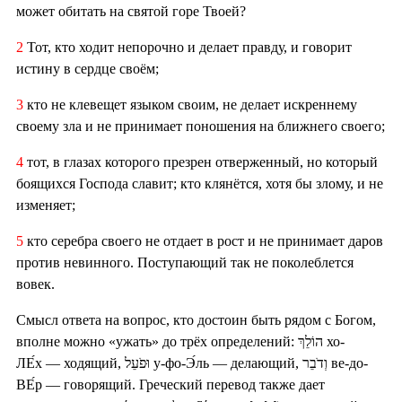
может обитать на святой горе Твоей?
2
Тот, кто ходит непорочно и делает правду, и говорит
истину в сердце своём;
3
кто не клевещет языком своим, не делает искреннему
своему зла и не принимает поношения на ближнего своего;
4
тот, в глазах которого презрен отверженный, но который
боящихся Господа славит; кто клянётся, хотя бы злому, и не
изменяет;
5
кто серебра своего не отдает в рост и не принимает даров
против невинного. Поступающий так не поколеблется
вовек.
Смысл ответа на вопрос, кто достоин быть рядом с Богом,
вполне можно «ужать» до трёх определений: הוֹלֵךְ хо-
ЛЕ́х — ходящий, וּפֹעֵל у-фо-Э́ль — делающий, וְדֹבֵר ве-до-
ВЕ́р — говорящий. Греческий перевод также дает