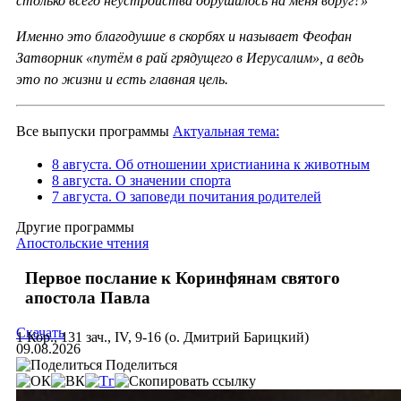
столько всего неустройства обрушилось на меня вдруг?»
Именно это благодушие в скорбях и называет Феофан
Затворник «путём в рай грядущего в Иерусалим», а ведь
это по жизни и есть главная цель.
Все выпуски программы
Актуальная тема:
8 августа. Об отношении христианина к животным
8 августа. О значении спорта
7 августа. О заповеди почитания родителей
Другие программы
Апостольские чтения
Первое послание к Коринфянам святого
апостола Павла
Скачать
1 Кор., 131 зач., IV, 9-16 (о. Дмитрий Барицкий)
09.08.2026
Поделиться