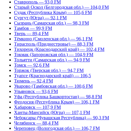
Ставрополь — 93,0 FM
Старый Оскол (Белгородская обл.) — 104,0 FM
Судак (Республика Крым) — 105,6 FM
Сургут (Югра) — 92,1 FM
Сызрань (Самарская обл.) — 98,3 FM
Тамбов — 99,9 FM
Тверь — 89,4 FM
Тёмкино (Смоленская обл.) — 96,1 FM
Тирасполь (Приднестровье) — 88,3 FM
Тихорецк (Краснодарский край) — 102,4 FM
Токмак (Запорожская обл.) — 104,9 FM
Тольятти (Самарская обл.) — 94,9 FM
Томск — 92,6 FM
Торжок (Тверская обл.) — 94,7 FM
Туапсе (Краснодарский край) — 106,5
Тюмень — 92,4 FM
Уварово (Тамбовская обл.) — 100,6 FM
Ульяновск — 93,6 FM
Уфа (Республика Башкортостан) — 98,8 FM
Феодосия (Республика Крым) — 106,1 FM
Хабаровск — 107,9 FM
Ханты-Мансийск (Югра) — 107,1 FM
Чебоксары (Чувашская Республика) — 90,3 FM
Челябинск — 88,4 FM
Череповец (Вологодская обл.) — 106,7 FM