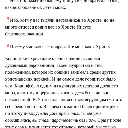
Не к постыжению вашему пишу сие, но вразумляю вас,
как возлюбленных детей моих.
15
Ибо, хотя у вас тысячи наставников во Христе, но не
много отцов; я родил вас во Христе Иисусе
благовествованием.
16
Посему умоляю вас: подражайте мне, как я Христу.
Коринфские христиане очень гордились своими
духовными дарованиями, своей мудростью и тем
положением, которое их община занимала среди других
христианских церквей. И на самом деле гордиться было
чем. Коринф был одним из культурных центров древнего
мира, а потому и церковная жизнь здесь была дольно
насыщенной. Всё это и давало местным верующим считать
себя белой костью. В своём послании Павел иронизирует
по этому поводу:
«Вы уже пресытились, вы уже
обогатились, вы стали царствовать без нас»
. Сразу после
этих слов и начинается тот отрывок, который мы только