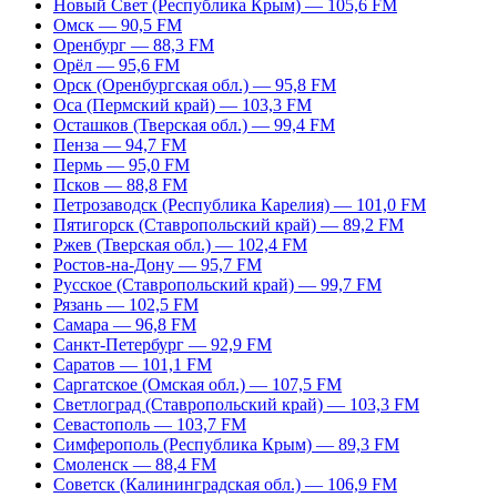
Новый Свет (Республика Крым) — 105,6 FM
Омск — 90,5 FM
Оренбург — 88,3 FM
Орёл — 95,6 FM
Орск (Оренбургская обл.) — 95,8 FM
Оса (Пермский край) — 103,3 FM
Осташков (Тверская обл.) — 99,4 FM
Пенза — 94,7 FM
Пермь — 95,0 FM
Псков — 88,8 FM
Петрозаводск (Республика Карелия) — 101,0 FM
Пятигорск (Ставропольский край) — 89,2 FM
Ржев (Тверская обл.) — 102,4 FM
Ростов-на-Дону — 95,7 FM
Русское (Ставропольский край) — 99,7 FM
Рязань — 102,5 FM
Самара — 96,8 FM
Санкт-Петербург — 92,9 FM
Саратов — 101,1 FM
Саргатское (Омская обл.) — 107,5 FM
Светлоград (Ставропольский край) — 103,3 FM
Севастополь — 103,7 FM
Симферополь (Республика Крым) — 89,3 FM
Смоленск — 88,4 FM
Советск (Калининградская обл.) — 106,9 FM