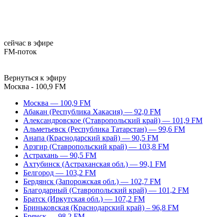
сейчас в эфире
FM-поток
Вернуться к эфиру
Москва - 100,9 FM
Москва — 100,9 FM
Абакан (Республика Хакасия) — 92,0 FM
Александровское (Ставропольский край) — 101,9 FM
Альметьевск (Республика Татарстан) — 99,6 FM
Анапа (Краснодарский край) — 90,5 FM
Арзгир (Ставропольский край) — 103,8 FM
Астрахань — 90,5 FM
Ахтубинск (Астраханская обл.) — 99,1 FM
Белгород — 103,2 FM
Бердянск (Запорожская обл.) — 102,7 FM
Благодарный (Ставропольский край) — 101,2 FM
Братск (Иркутская обл.) — 107,2 FM
Бриньковская (Краснодарский край) – 96,8 FM
Брянск — 98,2 FM