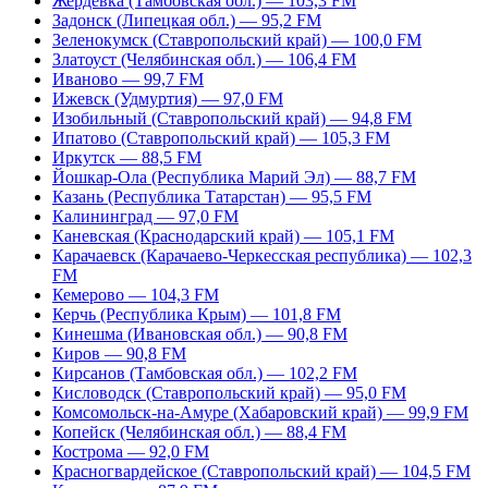
Жердевка (Тамбовская обл.) — 103,3 FM
Задонск (Липецкая обл.) — 95,2 FM
Зеленокумск (Ставропольский край) — 100,0 FM
Златоуст (Челябинская обл.) — 106,4 FM
Иваново — 99,7 FM
Ижевск (Удмуртия) — 97,0 FM
Изобильный (Ставропольский край) — 94,8 FM
Ипатово (Ставропольский край) — 105,3 FM
Иркутск — 88,5 FM
Йошкар-Ола (Республика Марий Эл) — 88,7 FM
Казань (Республика Татарстан) — 95,5 FM
Калининград — 97,0 FM
Каневская (Краснодарский край) — 105,1 FM
Карачаевск (Карачаево-Черкесская республика) — 102,3
FM
Кемерово — 104,3 FM
Керчь (Республика Крым) — 101,8 FM
Кинешма (Ивановская обл.) — 90,8 FM
Киров — 90,8 FM
Кирсанов (Тамбовская обл.) — 102,2 FM
Кисловодск (Ставропольский край) — 95,0 FM
Комсомольск-на-Амуре (Хабаровский край) — 99,9 FM
Копейск (Челябинская обл.) — 88,4 FM
Кострома — 92,0 FM
Красногвардейское (Ставропольский край) — 104,5 FM