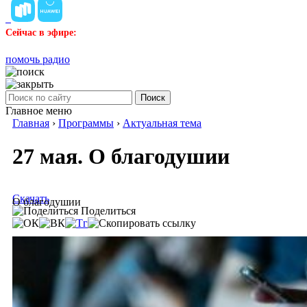
Сейчас в эфире:
помочь радио
Поиск
Главное меню
Главная
›
Программы
›
Актуальная тема
27 мая. О благодушии
Скачать
О благодушии
Поделиться