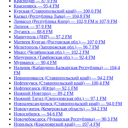
Краснодар — 87,9 FM
Красноярск — 95,4 FM
Курская (Ставропольский край) — 100,0 FM
Кызыл (Республика Тыва) — 104,8 FM
Лимасол (Республика Кипр) — 102,9 FM и 107,9 FM
Липецк — 97,9 FM
Луганск — 88,8 FM
Мариуполь (ДНР) — 97,2 FM
Матвеев Курган (Ростовская обл.) — 107,0 FM
Мелитополь (Запорожская обл.) — 96,7 FM
Миасс (Челябинская обл.) — 102,2 FM
Мичуринск (Тамбовская обл.) — 92,4 FM
Мурманск — 90,4 FM
Нальчик (Кабардино-Балкарская Республика) — 104,4
FM
Невинномысск (Ставропольский край) — 94,2 FM
Нефтекумск (Ставропольский край) — 100,4 FM
Нефтеюганск (Югра) — 92,1 FM
Нижний Новгород — 89,2 FM
Нижний Тагил (Свердловская обл.) — 97,1 FM
Новоалександровск (Ставропольский край) — 94,0 FM
Новокузнецк (Кемеровская область) — 94,2 FM
Новосибирск — 94,6 FM
Новочебоксарск (Чувашская Республика) — 90,3 FM
Норильск (Красноярский край) — 107,4 FM