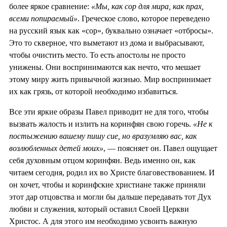
более яркое сравнение:
«Мы, как сор для мира, как прах,
всеми попираемый»
. Греческое слово, которое переведено
на русский язык как «сор», буквально означает «отбросы».
Это то скверное, что выметают из дома и выбрасывают,
чтобы очистить место. То есть апостолы не просто
унижены. Они воспринимаются как нечто, что мешает
этому миру жить привычной жизнью. Мир воспринимает
их как грязь, от которой необходимо избавиться.
Все эти яркие образы Павел приводит не для того, чтобы
вызвать жалость и излить на коринфян свою горечь.
«Не к
постыжению вашему пишу сие, но вразумляю вас, как
возлюбленных детей моих»
, — поясняет он. Павел ощущает
себя духовным отцом коринфян. Ведь именно он, как
читаем сегодня, родил их во Христе благовествованием. И
он хочет, чтобы и коринфские христиане также приняли
этот дар отцовства и могли бы дальше передавать тот Дух
любви и служения, который оставил Своей Церкви
Христос. А для этого им необходимо усвоить важную