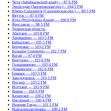
Чита (Забайкальский край) — 87,6 FM
Энергодар (Запорожская обл.) – 104,5 FM
Южно-Сахалинск (Сахалинская обл.) — 89,3 FM
Якутск — 87,9 FM
Ялта (Республика Крым) — 106,8 FM
Ярославль — 98,3 FM
Тюменская область:
Абатское — 103,8 FM
Аромашево — 103,5 FM
Байкалово — 105,5 FM
Бердюжье — 103,2 FM
Большое Сорокино — 102,7 FM
Вагай — 97,0 FM
Викулово — 103,6 FM
Голышманово — 105,4 FM
Демьянское — 102,6 FM
Ермаки — 103,3 FM
Заводоуковск — 103,3 FM
Ингаир — 103,2 FM
Исетское — 102,9 FM
Ишим — 104,9 FM
Казанское — 100,2 FM
Нагорный — 100,4 FM
Нижняя Тавда — 101,2 FM
Новоалександровка — 100,2 FM