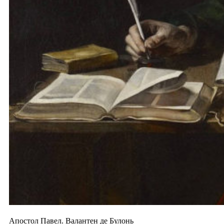
Апостол Павел. Валантен де Булонь