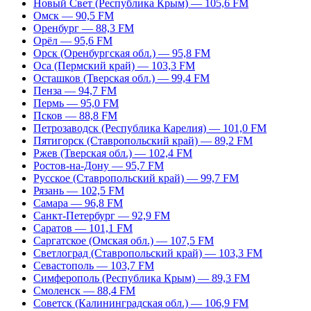
Новый Свет (Республика Крым) — 105,6 FM
Омск — 90,5 FM
Оренбург — 88,3 FM
Орёл — 95,6 FM
Орск (Оренбургская обл.) — 95,8 FM
Оса (Пермский край) — 103,3 FM
Осташков (Тверская обл.) — 99,4 FM
Пенза — 94,7 FM
Пермь — 95,0 FM
Псков — 88,8 FM
Петрозаводск (Республика Карелия) — 101,0 FM
Пятигорск (Ставропольский край) — 89,2 FM
Ржев (Тверская обл.) — 102,4 FM
Ростов-на-Дону — 95,7 FM
Русское (Ставропольский край) — 99,7 FM
Рязань — 102,5 FM
Самара — 96,8 FM
Санкт-Петербург — 92,9 FM
Саратов — 101,1 FM
Саргатское (Омская обл.) — 107,5 FM
Светлоград (Ставропольский край) — 103,3 FM
Севастополь — 103,7 FM
Симферополь (Республика Крым) — 89,3 FM
Смоленск — 88,4 FM
Советск (Калининградская обл.) — 106,9 FM