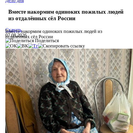
Дело дня
Вместе накормим одиноких пожилых людей
из отдалённых сёл России
Скачать
Вместе накормим одиноких пожилых людей из
07.08.2026
отдалённых сёл России
Поделиться