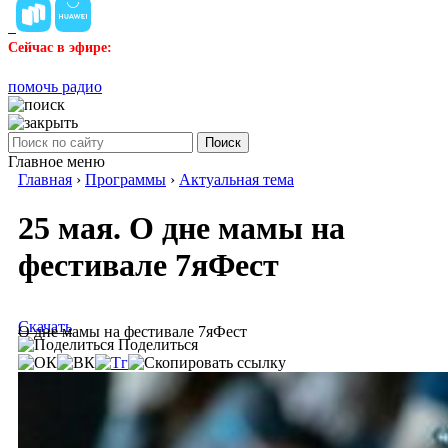
Сейчас в эфире:
помочь радио
Поиск
Главное меню
Главная
›
Программы
›
Актуальная тема
25 мая. О дне мамы на
фестивале 7яФест
Скачать
О дне мамы на фестивале 7яФест
Поделиться