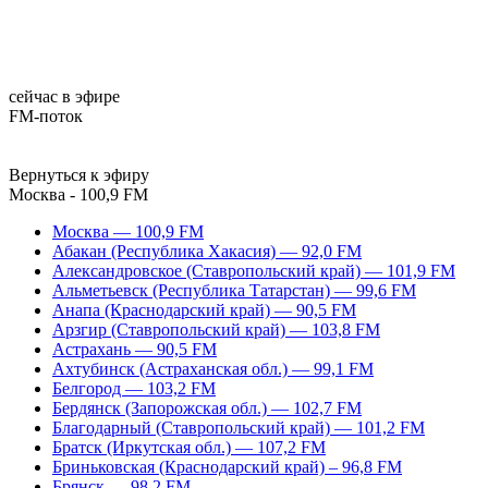
сейчас в эфире
FM-поток
Вернуться к эфиру
Москва - 100,9 FM
Москва — 100,9 FM
Абакан (Республика Хакасия) — 92,0 FM
Александровское (Ставропольский край) — 101,9 FM
Альметьевск (Республика Татарстан) — 99,6 FM
Анапа (Краснодарский край) — 90,5 FM
Арзгир (Ставропольский край) — 103,8 FM
Астрахань — 90,5 FM
Ахтубинск (Астраханская обл.) — 99,1 FM
Белгород — 103,2 FM
Бердянск (Запорожская обл.) — 102,7 FM
Благодарный (Ставропольский край) — 101,2 FM
Братск (Иркутская обл.) — 107,2 FM
Бриньковская (Краснодарский край) – 96,8 FM
Брянск — 98,2 FM