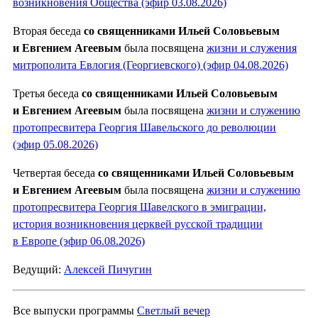
возникновения Общества (эфир 03.08.2026)
Вторая беседа
со священниками Ильей Соловьевым
и Евгением Агеевым
была посвящена
жизни и служения
митрополита Евлогия (Георгиевского) (эфир 04.08.2026)
Третья беседа
со священниками Ильей Соловьевым
и Евгением Агеевым
была посвящена
жизни и служению
протопресвитера Георгия Шавельского до революции
(эфир 05.08.2026)
Четвертая беседа
со священниками Ильей Соловьевым
и Евгением Агеевым
была посвящена
жизни и служению
протопресвитера Георгия Шавелского в эмиграции,
история возникновения церквей русской традиции
в Европе (эфир 06.08.2026)
Ведущий:
Алексей Пичугин
Все выпуски программы
Светлый вечер