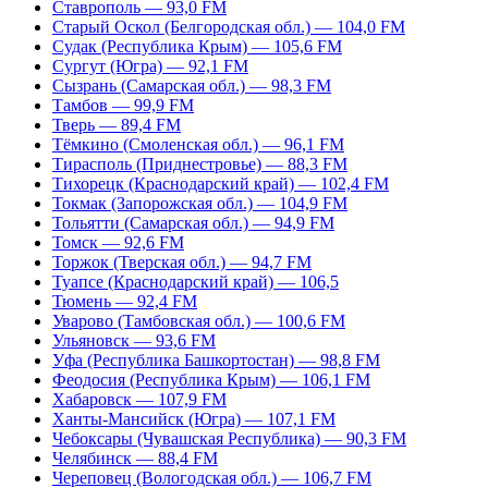
Ставрополь — 93,0 FM
Старый Оскол (Белгородская обл.) — 104,0 FM
Судак (Республика Крым) — 105,6 FM
Сургут (Югра) — 92,1 FM
Сызрань (Самарская обл.) — 98,3 FM
Тамбов — 99,9 FM
Тверь — 89,4 FM
Тёмкино (Смоленская обл.) — 96,1 FM
Тирасполь (Приднестровье) — 88,3 FM
Тихорецк (Краснодарский край) — 102,4 FM
Токмак (Запорожская обл.) — 104,9 FM
Тольятти (Самарская обл.) — 94,9 FM
Томск — 92,6 FM
Торжок (Тверская обл.) — 94,7 FM
Туапсе (Краснодарский край) — 106,5
Тюмень — 92,4 FM
Уварово (Тамбовская обл.) — 100,6 FM
Ульяновск — 93,6 FM
Уфа (Республика Башкортостан) — 98,8 FM
Феодосия (Республика Крым) — 106,1 FM
Хабаровск — 107,9 FM
Ханты-Мансийск (Югра) — 107,1 FM
Чебоксары (Чувашская Республика) — 90,3 FM
Челябинск — 88,4 FM
Череповец (Вологодская обл.) — 106,7 FM