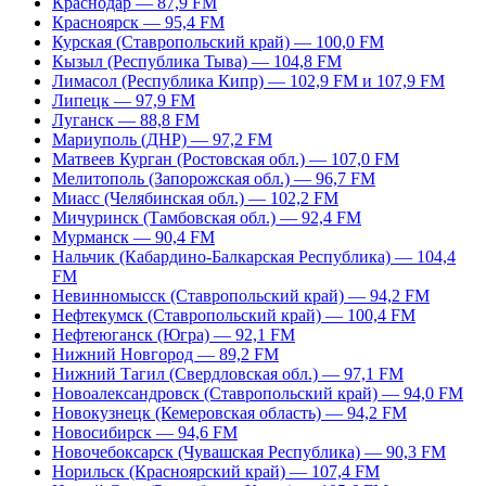
Краснодар — 87,9 FM
Красноярск — 95,4 FM
Курская (Ставропольский край) — 100,0 FM
Кызыл (Республика Тыва) — 104,8 FM
Лимасол (Республика Кипр) — 102,9 FM и 107,9 FM
Липецк — 97,9 FM
Луганск — 88,8 FM
Мариуполь (ДНР) — 97,2 FM
Матвеев Курган (Ростовская обл.) — 107,0 FM
Мелитополь (Запорожская обл.) — 96,7 FM
Миасс (Челябинская обл.) — 102,2 FM
Мичуринск (Тамбовская обл.) — 92,4 FM
Мурманск — 90,4 FM
Нальчик (Кабардино-Балкарская Республика) — 104,4
FM
Невинномысск (Ставропольский край) — 94,2 FM
Нефтекумск (Ставропольский край) — 100,4 FM
Нефтеюганск (Югра) — 92,1 FM
Нижний Новгород — 89,2 FM
Нижний Тагил (Свердловская обл.) — 97,1 FM
Новоалександровск (Ставропольский край) — 94,0 FM
Новокузнецк (Кемеровская область) — 94,2 FM
Новосибирск — 94,6 FM
Новочебоксарск (Чувашская Республика) — 90,3 FM
Норильск (Красноярский край) — 107,4 FM