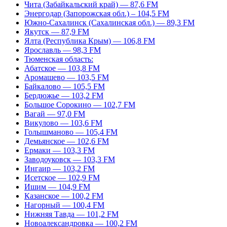
Чита (Забайкальский край) — 87,6 FM
Энергодар (Запорожская обл.) – 104,5 FM
Южно-Сахалинск (Сахалинская обл.) — 89,3 FM
Якутск — 87,9 FM
Ялта (Республика Крым) — 106,8 FM
Ярославль — 98,3 FM
Тюменская область:
Абатское — 103,8 FM
Аромашево — 103,5 FM
Байкалово — 105,5 FM
Бердюжье — 103,2 FM
Большое Сорокино — 102,7 FM
Вагай — 97,0 FM
Викулово — 103,6 FM
Голышманово — 105,4 FM
Демьянское — 102,6 FM
Ермаки — 103,3 FM
Заводоуковск — 103,3 FM
Ингаир — 103,2 FM
Исетское — 102,9 FM
Ишим — 104,9 FM
Казанское — 100,2 FM
Нагорный — 100,4 FM
Нижняя Тавда — 101,2 FM
Новоалександровка — 100,2 FM