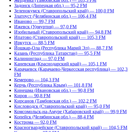
Жердевка (Тамбовская обл.) — 103,3 FM
Задонск (Липецкая обл.) — 95,2 FM
Зеленокумск (Ставропольский край) — 100,0 FM
Златоуст (Челябинская обл.) — 106,4 FM
Иваново — 99,7 FM
Ижевск (Удмуртия) — 97,0 FM
Изобильный (Ставропольский край) — 94,8 FM
Ипатово (Ставропольский край) — 105,3 FM
Иркутск — 88,5 FM
Йошкар-Ола (Республика Марий Эл) — 88,7 FM
Казань (Республика Татарстан) — 95,5 FM
Калининград — 97,0 FM
Каневская (Краснодарский край) — 105,1 FM
Карачаевск (Карачаево-Черкесская республика) — 102,3
FM
Кемерово — 104,3 FM
Керчь (Республика Крым) — 101,8 FM
Кинешма (Ивановская обл.) — 90,8 FM
Киров — 90,8 FM
Кирсанов (Тамбовская обл.) — 102,2 FM
Кисловодск (Ставропольский край) — 95,0 FM
Комсомольск-на-Амуре (Хабаровский край) — 99,9 FM
Копейск (Челябинская обл.) — 88,4 FM
Кострома — 92,0 FM
Красногвардейское (Ставропольский край) — 104,5 FM