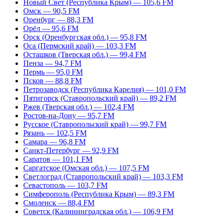
Новый Свет (Республика Крым) — 105,6 FM
Омск — 90,5 FM
Оренбург — 88,3 FM
Орёл — 95,6 FM
Орск (Оренбургская обл.) — 95,8 FM
Оса (Пермский край) — 103,3 FM
Осташков (Тверская обл.) — 99,4 FM
Пенза — 94,7 FM
Пермь — 95,0 FM
Псков — 88,8 FM
Петрозаводск (Республика Карелия) — 101,0 FM
Пятигорск (Ставропольский край) — 89,2 FM
Ржев (Тверская обл.) — 102,4 FM
Ростов-на-Дону — 95,7 FM
Русское (Ставропольский край) — 99,7 FM
Рязань — 102,5 FM
Самара — 96,8 FM
Санкт-Петербург — 92,9 FM
Саратов — 101,1 FM
Саргатское (Омская обл.) — 107,5 FM
Светлоград (Ставропольский край) — 103,3 FM
Севастополь — 103,7 FM
Симферополь (Республика Крым) — 89,3 FM
Смоленск — 88,4 FM
Советск (Калининградская обл.) — 106,9 FM