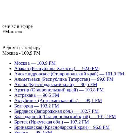
сейчас в эфире
FM-поток
Вернуться к эфиру
Москва - 100,9 FM
Москва — 100,9 FM
Абакан (Республика Хакасия) — 92,0 FM
Александровское (Ставропольский край) — 101,9 FM
Альметьевск (Республика Татарстан) — 99,6 FM
Анапа (Краснодарский край) — 90,5 FM
Арзгир (Ставропольский край) — 103,8 FM
Астрахань — 90,5 FM
Ахтубинск (Астраханская обл.) — 99,1 FM
Белгород — 103,2 FM
Бердянск (Запорожская обл.) — 102,7 FM
Благодарный (Ставропольский край) — 101,2 FM
Братск (Иркутская обл.) — 107,2 FM
Бриньковская (Краснодарский край) – 96,8 FM
Брянск — 98,2 FM