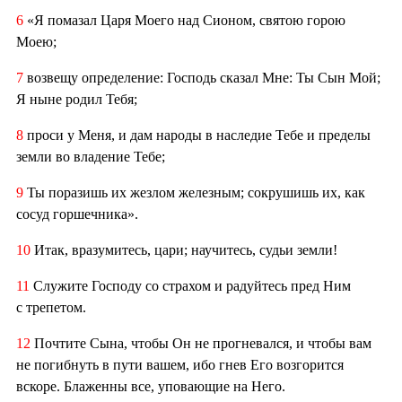
6
«Я помазал Царя Моего над Сионом, святою горою
Моею;
7
возвещу определение: Господь сказал Мне: Ты Сын Мой;
Я ныне родил Тебя;
8
проси у Меня, и дам народы в наследие Тебе и пределы
земли во владение Тебе;
9
Ты поразишь их жезлом железным; сокрушишь их, как
сосуд горшечника».
10
Итак, вразумитесь, цари; научитесь, судьи земли!
11
Служите Господу со страхом и радуйтесь пред Ним
с трепетом.
12
Почтите Сына, чтобы Он не прогневался, и чтобы вам
не погибнуть в пути вашем, ибо гнев Его возгорится
вскоре. Блаженны все, уповающие на Него.