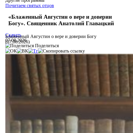
Другие программы
Почитаем святых отцов
«Блаженный Августин о вере и доверии
Богу». Священник Анатолий Главацкий
Скачать
Блаженный Августин о вере и доверии Богу
07.08.2026
(07.08.2026)
Поделиться