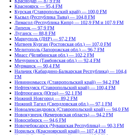
Краснодар — 87,9 FM
Красноярск — 95,4 FM
Курская (Ставропольский край) — 100,0 FM
Кызыл (Республика Тыва) — 104,8 FM
Лимасол (Республика Кипр) — 102,9 FM и 107,9 FM
Липецк — 97,9 FM
Луганск — 88,8 FM
Мариуполь (ДНР) — 97,2 FM
Матвеев Курган (Ростовская обл.) — 107,0 FM
Мелитополь (Запорожская обл.) — 96,7 FM
Миасс (Челябинская обл.) — 102,2 FM
Мичуринск (Тамбовская обл.) — 92,4 FM
Мурманск — 90,4 FM
Нальчик (Кабардино-Балкарская Республика) — 104,4
FM
Невинномысск (Ставропольский край) — 94,2 FM
Нефтекумск (Ставропольский край) — 100,4 FM
Нефтеюганск (Югра) — 92,1 FM
Нижний Новгород — 89,2 FM
Нижний Тагил (Свердловская обл.) — 97,1 FM
Новоалександровск (Ставропольский край) — 94,0 FM
Новокузнецк (Кемеровская область) — 94,2 FM
Новосибирск — 94,6 FM
Новочебоксарск (Чувашская Республика) — 90,3 FM
Норильск (Красноярский край) — 107,4 FM