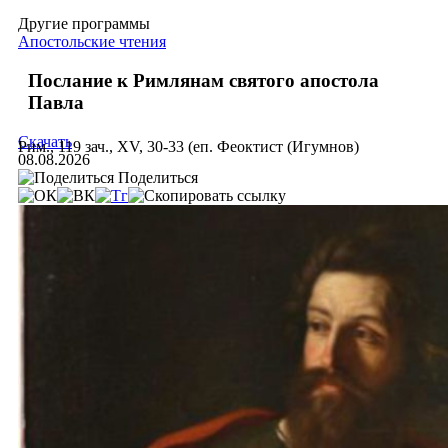
Другие программы
Апостольские чтения
Послание к Римлянам святого апостола
Павла
Скачать
Рим., 119 зач., XV, 30-33 (еп. Феоктист (Игумнов)
08.08.2026
Поделиться