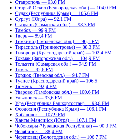
Ставрополь — 93,0 FM
Старый Оскол (Белгородская обл.) — 104,0 FM
Судак (Республика Крым) — 105,6 FM
Сургут (Югра) — 92,1 FM
Сызрань (Самарская обл.) — 98,3 FM
Тамбов — 99,9 FM
Тверь — 89,4 FM
Тёмкино (Смоленская обл.) — 96,1 FM
Тирасполь (Приднестровье) — 88,3 FM
Тихорецк (Краснодарский край) — 102,4 FM
Токмак (Запорожская обл.) — 104,9 FM
Тольятти (Самарская обл.) — 94,9 FM
Томск — 92,6 FM
Торжок (Тверская обл.) — 94,7 FM
Туапсе (Краснодарский край) — 106,5
Тюмень — 92,4 FM
Уварово (Тамбовская обл.) — 100,6 FM
Ульяновск — 93,6 FM
Уфа (Республика Башкортостан) — 98,8 FM
Феодосия (Республика Крым) — 106,1 FM
Хабаровск — 107,9 FM
Ханты-Мансийск (Югра) — 107,1 FM
Чебоксары (Чувашская Республика) — 90,3 FM
Челябинск — 88,4 FM
Череповец (Вологодская обл.) — 106,7 FM