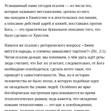
Услышанный нами сегодня псалом — из числа тех,
которые называют мессианскими, цитаты из него
мы находим в Евангелии и в апостольских посланиях,
а описание действий царей и князей, восставших против
Бога, — это практически буквальное описание того, что
было сделано со Христом.
Начался же псалом с риторического вопроса: «Зачем
мятутся народы, и племена замышляют тщетное?» (Пс. 2:1).
Читая псалом дальше, мы понимаем, о чём здесь идёт речь:
люди считают, что Бог их угнетает, следовательно, от Бога
необходимо освободиться, сделать нечто такое, что
приведёт к самостоятельности. Увы, но в истории
человечества не было эпохи, в которую подобные идеи
не овладевали бы умами людей. Особенно же ярко
богоборческие настроения прослеживаются во время
технологических рывков, ведь кажется, что овладение
новыми технологиями — это шаг к освобождению,
человек, получив столь мощный ресурс, начинает