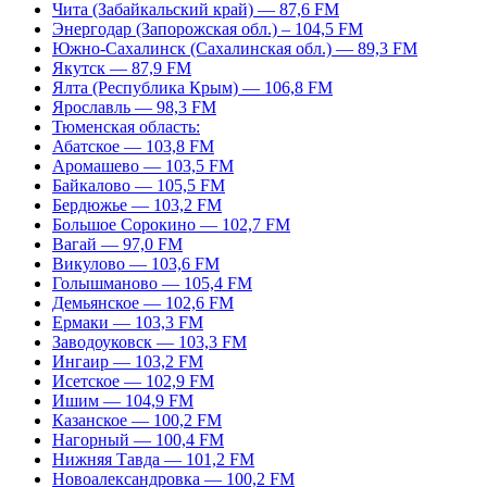
Чита (Забайкальский край) — 87,6 FM
Энергодар (Запорожская обл.) – 104,5 FM
Южно-Сахалинск (Сахалинская обл.) — 89,3 FM
Якутск — 87,9 FM
Ялта (Республика Крым) — 106,8 FM
Ярославль — 98,3 FM
Тюменская область:
Абатское — 103,8 FM
Аромашево — 103,5 FM
Байкалово — 105,5 FM
Бердюжье — 103,2 FM
Большое Сорокино — 102,7 FM
Вагай — 97,0 FM
Викулово — 103,6 FM
Голышманово — 105,4 FM
Демьянское — 102,6 FM
Ермаки — 103,3 FM
Заводоуковск — 103,3 FM
Ингаир — 103,2 FM
Исетское — 102,9 FM
Ишим — 104,9 FM
Казанское — 100,2 FM
Нагорный — 100,4 FM
Нижняя Тавда — 101,2 FM
Новоалександровка — 100,2 FM