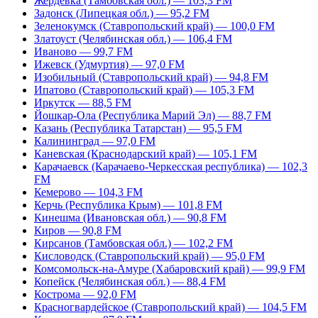
Жердевка (Тамбовская обл.) — 103,3 FM
Задонск (Липецкая обл.) — 95,2 FM
Зеленокумск (Ставропольский край) — 100,0 FM
Златоуст (Челябинская обл.) — 106,4 FM
Иваново — 99,7 FM
Ижевск (Удмуртия) — 97,0 FM
Изобильный (Ставропольский край) — 94,8 FM
Ипатово (Ставропольский край) — 105,3 FM
Иркутск — 88,5 FM
Йошкар-Ола (Республика Марий Эл) — 88,7 FM
Казань (Республика Татарстан) — 95,5 FM
Калининград — 97,0 FM
Каневская (Краснодарский край) — 105,1 FM
Карачаевск (Карачаево-Черкесская республика) — 102,3
FM
Кемерово — 104,3 FM
Керчь (Республика Крым) — 101,8 FM
Кинешма (Ивановская обл.) — 90,8 FM
Киров — 90,8 FM
Кирсанов (Тамбовская обл.) — 102,2 FM
Кисловодск (Ставропольский край) — 95,0 FM
Комсомольск-на-Амуре (Хабаровский край) — 99,9 FM
Копейск (Челябинская обл.) — 88,4 FM
Кострома — 92,0 FM
Красногвардейское (Ставропольский край) — 104,5 FM