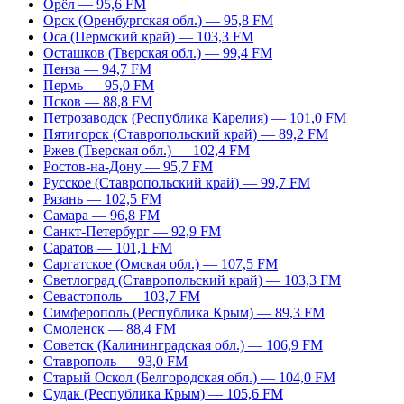
Орёл — 95,6 FM
Орск (Оренбургская обл.) — 95,8 FM
Оса (Пермский край) — 103,3 FM
Осташков (Тверская обл.) — 99,4 FM
Пенза — 94,7 FM
Пермь — 95,0 FM
Псков — 88,8 FM
Петрозаводск (Республика Карелия) — 101,0 FM
Пятигорск (Ставропольский край) — 89,2 FM
Ржев (Тверская обл.) — 102,4 FM
Ростов-на-Дону — 95,7 FM
Русское (Ставропольский край) — 99,7 FM
Рязань — 102,5 FM
Самара — 96,8 FM
Санкт-Петербург — 92,9 FM
Саратов — 101,1 FM
Саргатское (Омская обл.) — 107,5 FM
Светлоград (Ставропольский край) — 103,3 FM
Севастополь — 103,7 FM
Симферополь (Республика Крым) — 89,3 FM
Смоленск — 88,4 FM
Советск (Калининградская обл.) — 106,9 FM
Ставрополь — 93,0 FM
Старый Оскол (Белгородская обл.) — 104,0 FM
Судак (Республика Крым) — 105,6 FM