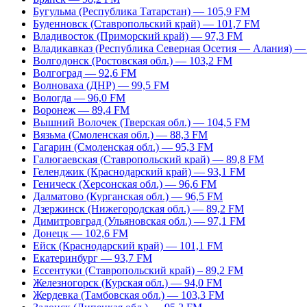
Бугульма (Республика Татарстан) — 105,9 FM
Буденновск (Ставропольский край) — 101,7 FM
Владивосток (Приморский край) — 97,3 FM
Владикавказ (Республика Северная Осетия — Алания) —
Волгодонск (Ростовская обл.) — 103,2 FM
Волгоград — 92,6 FM
Волноваха (ДНР) — 99,5 FM
Вологда — 96,0 FM
Воронеж — 89,4 FM
Вышний Волочек (Тверская обл.) — 104,5 FM
Вязьма (Смоленская обл.) — 88,3 FM
Гагарин (Смоленская обл.) — 95,3 FM
Галюгаевская (Ставропольский край) — 89,8 FM
Геленджик (Краснодарский край) — 93,1 FM
Геническ (Херсонская обл.) — 96,6 FM
Далматово (Курганская обл.) — 96,5 FM
Дзержинск (Нижегородская обл.) — 89,2 FM
Димитровград (Ульяновская обл.) — 97,1 FM
Донецк — 102,6 FM
Ейск (Краснодарский край) — 101,1 FM
Екатеринбург — 93,7 FM
Ессентуки (Ставропольский край) – 89,2 FM
Железногорск (Курская обл.) — 94,0 FM
Жердевка (Тамбовская обл.) — 103,3 FM