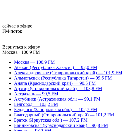
сейчас в эфире
FM-поток
Вернуться к эфиру
Москва - 100,9 FM
Москва — 100,9 FM
Абакан (Республика Хакасия) — 92,0 FM
Александровское (Ставропольский край) — 101,9 FM
Альметьевск (Республика Татарстан) — 99,6 FM
Анапа (Краснодарский край) — 90,5 FM
Арзгир (Ставропольский край) — 103,8 FM
Астрахань — 90,5 FM
Ахтубинск (Астраханская обл.) — 99,1 FM
Белгород — 103,2 FM
Бердянск (Запорожская обл.) — 102,7 FM
Благодарный (Ставропольский край) — 101,2 FM
Братск (Иркутская обл.) — 107,2 FM
Бриньковская (Краснодарский край) – 96,8 FM
Брянск — 98,2 FM