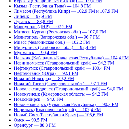
Курская (Ставропольский край) — 100,0 FM
Кызыл (Республика Тыва) — 104,8 FM
Лимасол (Республика Кипр) — 102,9 FM и 107,9 FM
Липецк — 97,9 FM
Луганск — 88,8 FM
Мариуполь (ДНР) — 97,2 FM
Матвеев Курган (Ростовская обл.) — 107,0 FM
Мелитополь (Запорожская обл.) — 96,7 FM
Миасс (Челябинская обл.) — 102,2 FM
Мичуринск (Тамбовская обл.) — 92,4 FM
Мурманск — 90,4 FM
Нальчик (Кабардино-Балкарская Республика) — 104,4 FM
Невинномысск (Ставропольский край) — 94,2 FM
Нефтекумск (Ставропольский край) — 100,4 FM
Нефтеюганск (Югра) — 92,1 FM
Нижний Новгород — 89,2 FM
Нижний Тагил (Свердловская обл.) — 97,1 FM
Новоалександровск (Ставропольский край) — 94,0 FM
Новокузнецк (Кемеровская область) — 94,2 FM
Новосибирск — 94,6 FM
Новочебоксарск (Чувашская Республика) — 90,3 FM
Норильск (Красноярский край) — 107,4 FM
Новый Свет (Республика Крым) — 105,6 FM
Омск — 90,5 FM
Оренбург — 88,3 FM