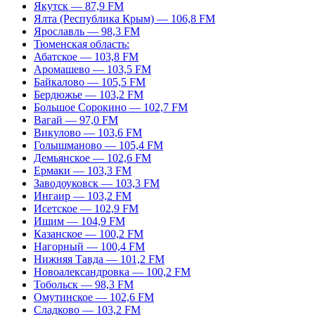
Якутск — 87,9 FM
Ялта (Республика Крым) — 106,8 FM
Ярославль — 98,3 FM
Тюменская область:
Абатское — 103,8 FM
Аромашево — 103,5 FM
Байкалово — 105,5 FM
Бердюжье — 103,2 FM
Большое Сорокино — 102,7 FM
Вагай — 97,0 FM
Викулово — 103,6 FM
Голышманово — 105,4 FM
Демьянское — 102,6 FM
Ермаки — 103,3 FM
Заводоуковск — 103,3 FM
Ингаир — 103,2 FM
Исетское — 102,9 FM
Ишим — 104,9 FM
Казанское — 100,2 FM
Нагорный — 100,4 FM
Нижняя Тавда — 101,2 FM
Новоалександровка — 100,2 FM
Тобольск — 98,3 FM
Омутинское — 102,6 FM
Сладково — 103,2 FM