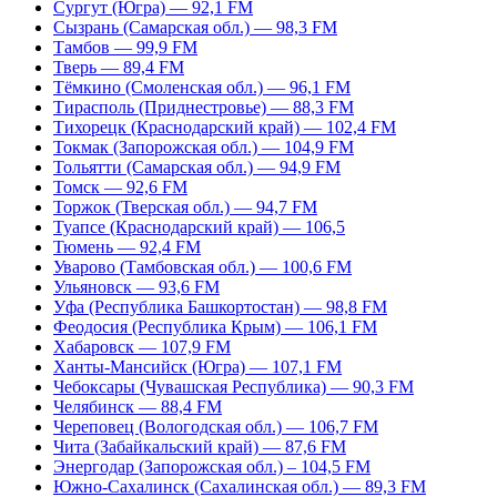
Сургут (Югра) — 92,1 FM
Сызрань (Самарская обл.) — 98,3 FM
Тамбов — 99,9 FM
Тверь — 89,4 FM
Тёмкино (Смоленская обл.) — 96,1 FM
Тирасполь (Приднестровье) — 88,3 FM
Тихорецк (Краснодарский край) — 102,4 FM
Токмак (Запорожская обл.) — 104,9 FM
Тольятти (Самарская обл.) — 94,9 FM
Томск — 92,6 FM
Торжок (Тверская обл.) — 94,7 FM
Туапсе (Краснодарский край) — 106,5
Тюмень — 92,4 FM
Уварово (Тамбовская обл.) — 100,6 FM
Ульяновск — 93,6 FM
Уфа (Республика Башкортостан) — 98,8 FM
Феодосия (Республика Крым) — 106,1 FM
Хабаровск — 107,9 FM
Ханты-Мансийск (Югра) — 107,1 FM
Чебоксары (Чувашская Республика) — 90,3 FM
Челябинск — 88,4 FM
Череповец (Вологодская обл.) — 106,7 FM
Чита (Забайкальский край) — 87,6 FM
Энергодар (Запорожская обл.) – 104,5 FM
Южно-Сахалинск (Сахалинская обл.) — 89,3 FM