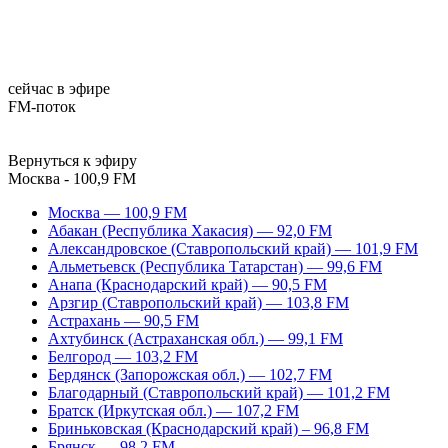
сейчас в эфире
FM-поток
Вернуться к эфиру
Москва - 100,9 FM
Москва — 100,9 FM
Абакан (Республика Хакасия) — 92,0 FM
Александровское (Ставропольский край) — 101,9 FM
Альметьевск (Республика Татарстан) — 99,6 FM
Анапа (Краснодарский край) — 90,5 FM
Арзгир (Ставропольский край) — 103,8 FM
Астрахань — 90,5 FM
Ахтубинск (Астраханская обл.) — 99,1 FM
Белгород — 103,2 FM
Бердянск (Запорожская обл.) — 102,7 FM
Благодарный (Ставропольский край) — 101,2 FM
Братск (Иркутская обл.) — 107,2 FM
Бриньковская (Краснодарский край) – 96,8 FM
Брянск — 98,2 FM