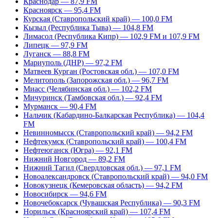
Краснодар — 87,9 FM
Красноярск — 95,4 FM
Курская (Ставропольский край) — 100,0 FM
Кызыл (Республика Тыва) — 104,8 FM
Лимасол (Республика Кипр) — 102,9 FM и 107,9 FM
Липецк — 97,9 FM
Луганск — 88,8 FM
Мариуполь (ДНР) — 97,2 FM
Матвеев Курган (Ростовская обл.) — 107,0 FM
Мелитополь (Запорожская обл.) — 96,7 FM
Миасс (Челябинская обл.) — 102,2 FM
Мичуринск (Тамбовская обл.) — 92,4 FM
Мурманск — 90,4 FM
Нальчик (Кабардино-Балкарская Республика) — 104,4
FM
Невинномысск (Ставропольский край) — 94,2 FM
Нефтекумск (Ставропольский край) — 100,4 FM
Нефтеюганск (Югра) — 92,1 FM
Нижний Новгород — 89,2 FM
Нижний Тагил (Свердловская обл.) — 97,1 FM
Новоалександровск (Ставропольский край) — 94,0 FM
Новокузнецк (Кемеровская область) — 94,2 FM
Новосибирск — 94,6 FM
Новочебоксарск (Чувашская Республика) — 90,3 FM
Норильск (Красноярский край) — 107,4 FM