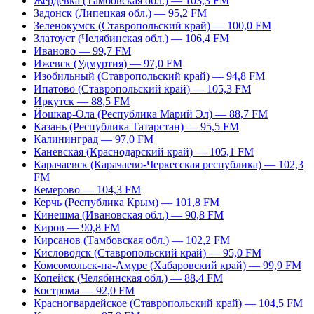
Жердевка (Тамбовская обл.) — 103,3 FM
Задонск (Липецкая обл.) — 95,2 FM
Зеленокумск (Ставропольский край) — 100,0 FM
Златоуст (Челябинская обл.) — 106,4 FM
Иваново — 99,7 FM
Ижевск (Удмуртия) — 97,0 FM
Изобильный (Ставропольский край) — 94,8 FM
Ипатово (Ставропольский край) — 105,3 FM
Иркутск — 88,5 FM
Йошкар-Ола (Республика Марий Эл) — 88,7 FM
Казань (Республика Татарстан) — 95,5 FM
Калининград — 97,0 FM
Каневская (Краснодарский край) — 105,1 FM
Карачаевск (Карачаево-Черкесская республика) — 102,3
FM
Кемерово — 104,3 FM
Керчь (Республика Крым) — 101,8 FM
Кинешма (Ивановская обл.) — 90,8 FM
Киров — 90,8 FM
Кирсанов (Тамбовская обл.) — 102,2 FM
Кисловодск (Ставропольский край) — 95,0 FM
Комсомольск-на-Амуре (Хабаровский край) — 99,9 FM
Копейск (Челябинская обл.) — 88,4 FM
Кострома — 92,0 FM
Красногвардейское (Ставропольский край) — 104,5 FM