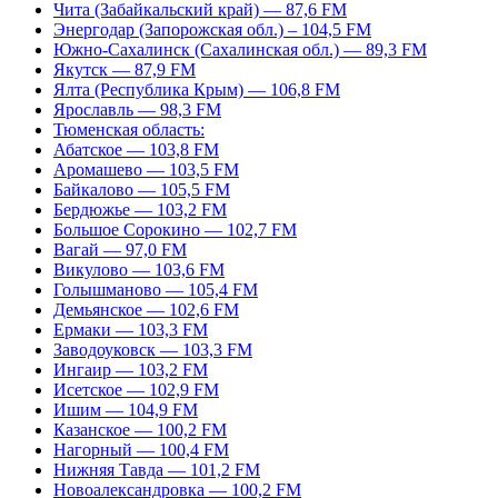
Чита (Забайкальский край) — 87,6 FM
Энергодар (Запорожская обл.) – 104,5 FM
Южно-Сахалинск (Сахалинская обл.) — 89,3 FM
Якутск — 87,9 FM
Ялта (Республика Крым) — 106,8 FM
Ярославль — 98,3 FM
Тюменская область:
Абатское — 103,8 FM
Аромашево — 103,5 FM
Байкалово — 105,5 FM
Бердюжье — 103,2 FM
Большое Сорокино — 102,7 FM
Вагай — 97,0 FM
Викулово — 103,6 FM
Голышманово — 105,4 FM
Демьянское — 102,6 FM
Ермаки — 103,3 FM
Заводоуковск — 103,3 FM
Ингаир — 103,2 FM
Исетское — 102,9 FM
Ишим — 104,9 FM
Казанское — 100,2 FM
Нагорный — 100,4 FM
Нижняя Тавда — 101,2 FM
Новоалександровка — 100,2 FM