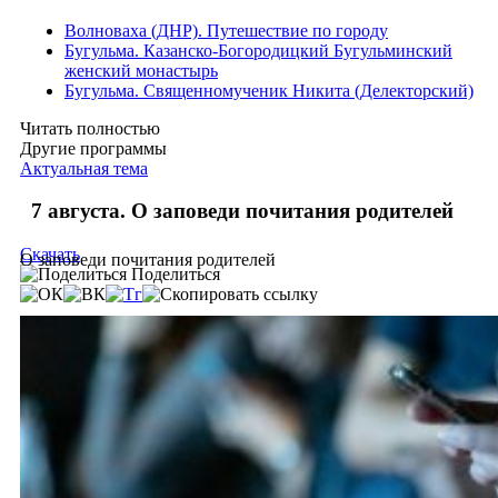
Волноваха (ДНР). Путешествие по городу
Бугульма. Казанско-Богородицкий Бугульминский
женский монастырь
Бугульма. Священномученик Никита (Делекторский)
Читать полностью
Другие программы
Актуальная тема
7 августа. О заповеди почитания родителей
Скачать
О заповеди почитания родителей
Поделиться