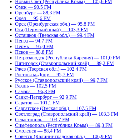
Новый Свет (Республика Крым) — 105,6 FM
Омск — 90,5 FM
Оренбург — 88,3 FM
Орёл — 95,6 FM
Орск (Оренбургская обл.) — 95,8 FM
Оса (Пермский край) — 103,3 FM
Осташков (Тверская обл.) — 99,4 FM
Пенза — 94,7 FM
Пермь — 95,0 FM
Псков — 88,8 FM
Петрозаводск (Республика Карелия) — 101,0 FM
Пятигорск (Ставропольский край) — 89,2 FM
Ржев (Тверская обл.) — 102,4 FM
Ростов-на-Дону — 95,7 FM
Русское (Ставропольский край) — 99,7 FM
Рязань — 102,5 FM
Самара — 96,8 FM
Санкт-Петербург — 92,9 FM
Саратов — 101,1 FM
Саргатское (Омская обл.) — 107,5 FM
Светлоград (Ставропольский край) — 103,3 FM
Севастополь — 103,7 FM
Симферополь (Республика Крым) — 89,3 FM
Смоленск — 88,4 FM
Советск (Калининградская обл.) — 106,9 FM