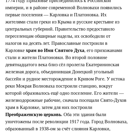
1774 году Приазовье присоединилось к Российской
империи, и в районе современной Волновахи появились
первые поселения — Карловка и Платоновка. Их
жителями стали греки из Крыма и русские крестьяне из
центральных губерний. Правительство предоставило
переселенцам обширные наделы, их освободили от
налогов на десять лет. Православные построили в
Карловке
храм во
Имя Святого Духа
, его прихожанами
стали и жители Платоновки. Во второй половине
девятнадцатого века близ сёл пролегла Екатерининская
железная дорога, объединившая Донецкий угольный
бассейн и рудное месторождение в Кривом Роге. У истока
реки Мокрая Волноваха построили станцию, вокруг
которой образовалось ещё одно поселение. Его жители —
железнодорожные рабочие, сначала посещали Свято-Духов
храм в Карловке, затем для них построили
Преображенскую церковь
. Оба эти здания были
уничтожены после революции 1917 года. Город Волноваха,
образованный в 1938-ом за счёт слияния Карловки,