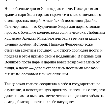
Но в обычные дни всё выглядело иначе. Повседневная
трапеза царя была гораздо скромнее и мало отличалась от
стола простых людей. Английский посланник Джайлс
Флетчер писал, что будничные блюда для царя готовили
просто, с большим количеством соли и чеснока. Любимым
кушаньем Алексея Михайловича была гречневая каша с
ржаным хлебом. Историк Надежда Федоренко тоже
отмечала аскетизм государя. Он строго соблюдал посты и
подавал в этом пример своим подданным. В первые дни
Великого поста царь и царица вовсе воздерживались от
пищи, а после — довольствовались постными маслами:
льняным, ореховым или конопляным.
Так царская трапеза соединяла в себе и государственное
служение, и повседневную простоту, напоминая о том, что
даже на самом высоком месте человек не должен забывать
о мере, благодарности и хлебе насущном.