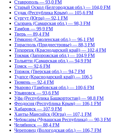
Ставрополь — 93,0 FM
Старый Оскол (Белгородская обл.) — 104,0 FM
Судак (Республика Крым) — 105,6 FM
Сургут (Югра) — 92,1 FM
Сызрань (Самарская обл.) — 98,3 FM
Тамбов — 99,9 FM
Тверь — 89,4 FM
Тёмкино (Смоленская обл.) — 96,1 FM
Тирасполь (Приднестровье) — 88,3 FM
Тихорецк (Краснодарский край) — 102,4 FM
Токмак (Запорожская обл.) — 104,9 FM
Тольятти (Самарская обл.) — 94,9 FM
Томск — 92,6 FM
Торжок (Тверская обл.) — 94,7 FM
Туапсе (Краснодарский край) — 106,5
Тюмень — 92,4 FM
Уварово (Тамбовская обл.) — 100,6 FM
Ульяновск — 93,6 FM
Уфа (Республика Башкортостан) — 98,8 FM
Феодосия (Республика Крым) — 106,1 FM
Хабаровск — 107,9 FM
Ханты-Мансийск (Югра) — 107,1 FM
Чебоксары (Чувашская Республика) — 90,3 FM
Челябинск — 88,4 FM
Череповец (Вологодская обл.) — 106,7 FM