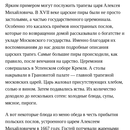
Ярким примером могут послужить трапезы царя Алексея
Михайловича. В XVII веке царские пиры были не просто
застольями, а частью государственного церемониала.
Особенно это касалось приёмов иностранных послов,
которые по возвращении домой рассказывали о богатстве и
укладе Московского государства. Именно благодаря их
воспоминаниям до нас дошли подробные описания
царских трапез. Самые большие пиры происходили, как
правило, после венчания на царство. Церемония
совершалась в Успенском соборе Кремля. А столы
накрывали в Грановитой палате — главной трапезной
московских царей. Царь жаловал присутствующих хлебом,
солью и вином. Затем подавались яства. Их количество
доходило до нескольких сотен: холодные блюда, супы,
мясное, пироги.
А вот некоторые блюда из меню обеда в честь прибытия
польских послов, устроенного царем Алексеем
Михайловичем в 1667 году. Гостей потчевали жареными