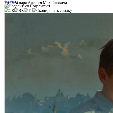
Скачать
Трапеза царя Алексея Михайловича
Поделиться