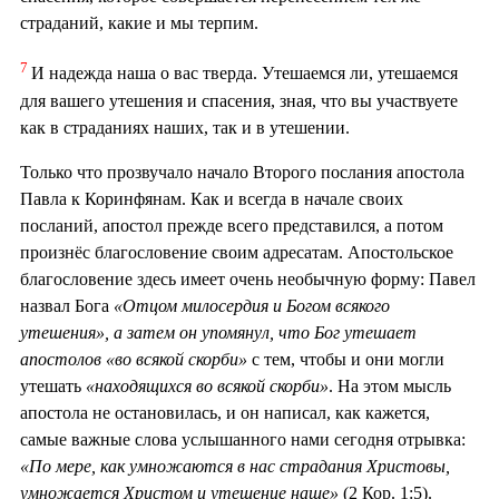
страданий, какие и мы терпим.
7
И надежда наша о вас тверда. Утешаемся ли, утешаемся
для вашего утешения и спасения, зная, что вы участвуете
как в страданиях наших, так и в утешении.
Только что прозвучало начало Второго послания апостола
Павла к Коринфянам. Как и всегда в начале своих
посланий, апостол прежде всего представился, а потом
произнёс благословение своим адресатам. Апостольское
благословение здесь имеет очень необычную форму: Павел
назвал Бога
«Отцом милосердия и Богом всякого
утешения», а затем он упомянул, что Бог утешает
апостолов «во всякой скорби»
с тем, чтобы и они могли
утешать
«находящихся во всякой скорби»
. На этом мысль
апостола не остановилась, и он написал, как кажется,
самые важные слова услышанного нами сегодня отрывка:
«По мере, как умножаются в нас страдания Христовы,
умножается Христом и утешение наше»
(2 Кор. 1:5).