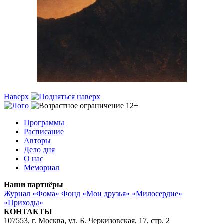
Наверх
Программы
Расписание
Авторы
Дело дня
О нас
Мемориал
Наши партнёры
Журнал «Фома»
Фонд «Мои друзья»
«Милосердие»
«Приходы»
КОНТАКТЫ
107553, г. Москва, ул. Б. Черкизовская, 17, стр. 2