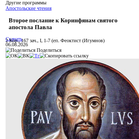
Другие программы
Апостольские чтения
Второе послание к Коринфянам святого
апостола Павла
Скачать
2 Кор., 167 зач., I, 1-7 (еп. Феоктист (Игумнов)
06.08.2026
Поделиться