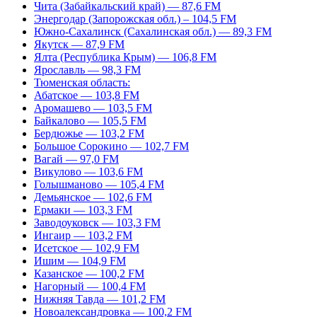
Чита (Забайкальский край) — 87,6 FM
Энергодар (Запорожская обл.) – 104,5 FM
Южно-Сахалинск (Сахалинская обл.) — 89,3 FM
Якутск — 87,9 FM
Ялта (Республика Крым) — 106,8 FM
Ярославль — 98,3 FM
Тюменская область:
Абатское — 103,8 FM
Аромашево — 103,5 FM
Байкалово — 105,5 FM
Бердюжье — 103,2 FM
Большое Сорокино — 102,7 FM
Вагай — 97,0 FM
Викулово — 103,6 FM
Голышманово — 105,4 FM
Демьянское — 102,6 FM
Ермаки — 103,3 FM
Заводоуковск — 103,3 FM
Ингаир — 103,2 FM
Исетское — 102,9 FM
Ишим — 104,9 FM
Казанское — 100,2 FM
Нагорный — 100,4 FM
Нижняя Тавда — 101,2 FM
Новоалександровка — 100,2 FM