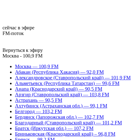
сейчас в эфире
FM-поток
Вернуться к эфиру
Москва - 100,9 FM
Москва — 100,9 FM
Абакан (Республика Хакасия) — 92,0 FM
Александровское (Ставропольский край) — 101,9 FM
Альметьевск (Республика Татарстан) — 99,6 FM
Анапа (Краснодарский край) — 90,5 FM
Арзгир (Ставропольский край) — 103,8 FM
Астрахань — 90,5 FM
Ахтубинск (Астраханская обл.) — 99,1 FM
Белгород — 103,2 FM
Бердянск (Запорожская обл.) — 102,7 FM
Благодарный (Ставропольский край) — 101,2 FM
Братск (Иркутская обл.) — 107,2 FM
Бриньковская (Краснодарский край) – 96,8 FM
Брянск — 98,2 FM