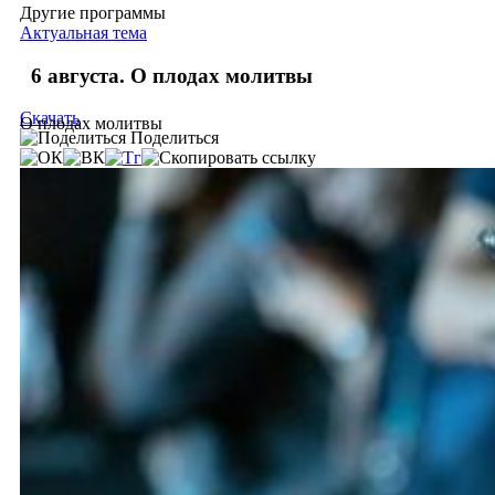
Другие программы
Актуальная тема
6 августа. О плодах молитвы
Скачать
О плодах молитвы
Поделиться