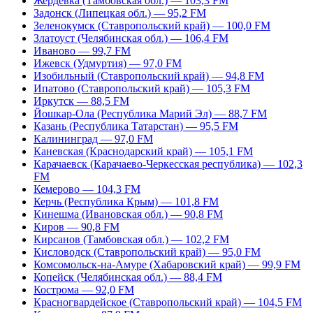
Жердевка (Тамбовская обл.) — 103,3 FM
Задонск (Липецкая обл.) — 95,2 FM
Зеленокумск (Ставропольский край) — 100,0 FM
Златоуст (Челябинская обл.) — 106,4 FM
Иваново — 99,7 FM
Ижевск (Удмуртия) — 97,0 FM
Изобильный (Ставропольский край) — 94,8 FM
Ипатово (Ставропольский край) — 105,3 FM
Иркутск — 88,5 FM
Йошкар-Ола (Республика Марий Эл) — 88,7 FM
Казань (Республика Татарстан) — 95,5 FM
Калининград — 97,0 FM
Каневская (Краснодарский край) — 105,1 FM
Карачаевск (Карачаево-Черкесская республика) — 102,3
FM
Кемерово — 104,3 FM
Керчь (Республика Крым) — 101,8 FM
Кинешма (Ивановская обл.) — 90,8 FM
Киров — 90,8 FM
Кирсанов (Тамбовская обл.) — 102,2 FM
Кисловодск (Ставропольский край) — 95,0 FM
Комсомольск-на-Амуре (Хабаровский край) — 99,9 FM
Копейск (Челябинская обл.) — 88,4 FM
Кострома — 92,0 FM
Красногвардейское (Ставропольский край) — 104,5 FM