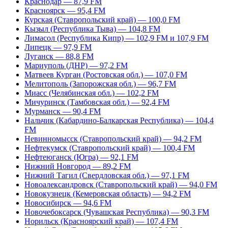
Краснодар — 87,9 FM
Красноярск — 95,4 FM
Курская (Ставропольский край) — 100,0 FM
Кызыл (Республика Тыва) — 104,8 FM
Лимасол (Республика Кипр) — 102,9 FM и 107,9 FM
Липецк — 97,9 FM
Луганск — 88,8 FM
Мариуполь (ДНР) — 97,2 FM
Матвеев Курган (Ростовская обл.) — 107,0 FM
Мелитополь (Запорожская обл.) — 96,7 FM
Миасс (Челябинская обл.) — 102,2 FM
Мичуринск (Тамбовская обл.) — 92,4 FM
Мурманск — 90,4 FM
Нальчик (Кабардино-Балкарская Республика) — 104,4
FM
Невинномысск (Ставропольский край) — 94,2 FM
Нефтекумск (Ставропольский край) — 100,4 FM
Нефтеюганск (Югра) — 92,1 FM
Нижний Новгород — 89,2 FM
Нижний Тагил (Свердловская обл.) — 97,1 FM
Новоалександровск (Ставропольский край) — 94,0 FM
Новокузнецк (Кемеровская область) — 94,2 FM
Новосибирск — 94,6 FM
Новочебоксарск (Чувашская Республика) — 90,3 FM
Норильск (Красноярский край) — 107,4 FM