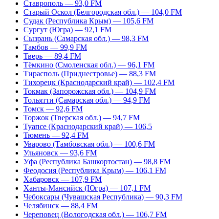
Ставрополь — 93,0 FM
Старый Оскол (Белгородская обл.) — 104,0 FM
Судак (Республика Крым) — 105,6 FM
Сургут (Югра) — 92,1 FM
Сызрань (Самарская обл.) — 98,3 FM
Тамбов — 99,9 FM
Тверь — 89,4 FM
Тёмкино (Смоленская обл.) — 96,1 FM
Тирасполь (Приднестровье) — 88,3 FM
Тихорецк (Краснодарский край) — 102,4 FM
Токмак (Запорожская обл.) — 104,9 FM
Тольятти (Самарская обл.) — 94,9 FM
Томск — 92,6 FM
Торжок (Тверская обл.) — 94,7 FM
Туапсе (Краснодарский край) — 106,5
Тюмень — 92,4 FM
Уварово (Тамбовская обл.) — 100,6 FM
Ульяновск — 93,6 FM
Уфа (Республика Башкортостан) — 98,8 FM
Феодосия (Республика Крым) — 106,1 FM
Хабаровск — 107,9 FM
Ханты-Мансийск (Югра) — 107,1 FM
Чебоксары (Чувашская Республика) — 90,3 FM
Челябинск — 88,4 FM
Череповец (Вологодская обл.) — 106,7 FM