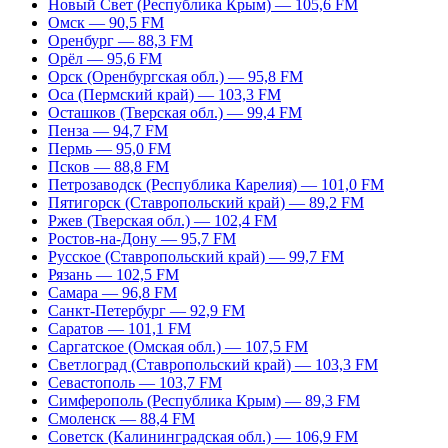
Новый Свет (Республика Крым) — 105,6 FM
Омск — 90,5 FM
Оренбург — 88,3 FM
Орёл — 95,6 FM
Орск (Оренбургская обл.) — 95,8 FM
Оса (Пермский край) — 103,3 FM
Осташков (Тверская обл.) — 99,4 FM
Пенза — 94,7 FM
Пермь — 95,0 FM
Псков — 88,8 FM
Петрозаводск (Республика Карелия) — 101,0 FM
Пятигорск (Ставропольский край) — 89,2 FM
Ржев (Тверская обл.) — 102,4 FM
Ростов-на-Дону — 95,7 FM
Русское (Ставропольский край) — 99,7 FM
Рязань — 102,5 FM
Самара — 96,8 FM
Санкт-Петербург — 92,9 FM
Саратов — 101,1 FM
Саргатское (Омская обл.) — 107,5 FM
Светлоград (Ставропольский край) — 103,3 FM
Севастополь — 103,7 FM
Симферополь (Республика Крым) — 89,3 FM
Смоленск — 88,4 FM
Советск (Калининградская обл.) — 106,9 FM