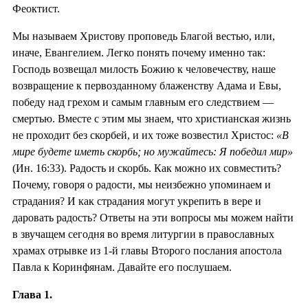
Феоктист.
Мы называем Христову проповедь Благой вестью, или,
иначе, Евангелием. Легко понять почему именно так:
Господь возвещал милость Божию к человечеству, наше
возвращение к первозданному блаженству Адама и Евы,
победу над грехом и самым главным его следствием —
смертью. Вместе с этим мы знаем, что христианская жизнь
не проходит без скорбей, и их тоже возвестил Христос:
«В
мире будете иметь скорбь; но мужайтесь: Я победил мир»
(Ин. 16:33). Радость и скорбь. Как можно их совместить?
Почему, говоря о радости, мы неизбежно упоминаем и
страдания? И как страдания могут укрепить в вере и
даровать радость? Ответы на эти вопросы мы можем найти
в звучащем сегодня во время литургии в православных
храмах отрывке из 1-й главы Второго послания апостола
Павла к Коринфянам. Давайте его послушаем.
Глава 1.