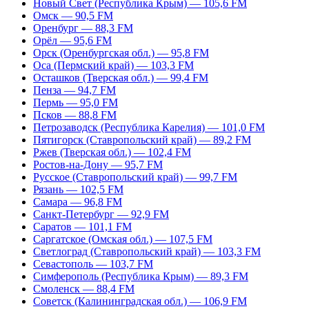
Новый Свет (Республика Крым) — 105,6 FM
Омск — 90,5 FM
Оренбург — 88,3 FM
Орёл — 95,6 FM
Орск (Оренбургская обл.) — 95,8 FM
Оса (Пермский край) — 103,3 FM
Осташков (Тверская обл.) — 99,4 FM
Пенза — 94,7 FM
Пермь — 95,0 FM
Псков — 88,8 FM
Петрозаводск (Республика Карелия) — 101,0 FM
Пятигорск (Ставропольский край) — 89,2 FM
Ржев (Тверская обл.) — 102,4 FM
Ростов-на-Дону — 95,7 FM
Русское (Ставропольский край) — 99,7 FM
Рязань — 102,5 FM
Самара — 96,8 FM
Санкт-Петербург — 92,9 FM
Саратов — 101,1 FM
Саргатское (Омская обл.) — 107,5 FM
Светлоград (Ставропольский край) — 103,3 FM
Севастополь — 103,7 FM
Симферополь (Республика Крым) — 89,3 FM
Смоленск — 88,4 FM
Советск (Калининградская обл.) — 106,9 FM