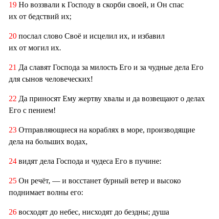
19
Но воззвали к Господу в скорби своей, и Он спас
их от бедствий их;
20
послал слово Своё и исцелил их, и избавил
их от могил их.
21
Да славят Господа за милость Его и за чудные дела Его
для сынов человеческих!
22
Да приносят Ему жертву хвалы и да возвещают о делах
Его с пением!
23
Отправляющиеся на кораблях в море, производящие
дела на больших водах,
24
видят дела Господа и чудеса Его в пучине:
25
Он речёт, — и восстанет бурный ветер и высоко
поднимает волны его:
26
восходят до небес, нисходят до бездны; душа