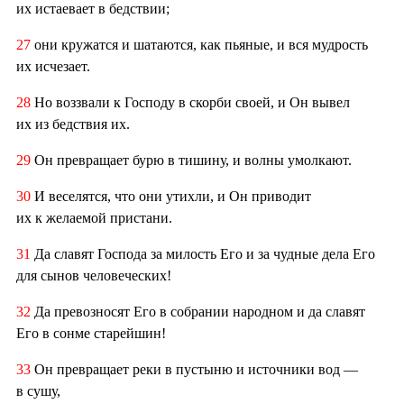
их истаевает в бедствии;
27
они кружатся и шатаются, как пьяные, и вся мудрость
их исчезает.
28
Но воззвали к Господу в скорби своей, и Он вывел
их из бедствия их.
29
Он превращает бурю в тишину, и волны умолкают.
30
И веселятся, что они утихли, и Он приводит
их к желаемой пристани.
31
Да славят Господа за милость Его и за чудные дела Его
для сынов человеческих!
32
Да превозносят Его в собрании народном и да славят
Его в сонме старейшин!
33
Он превращает реки в пустыню и источники вод —
в сушу,