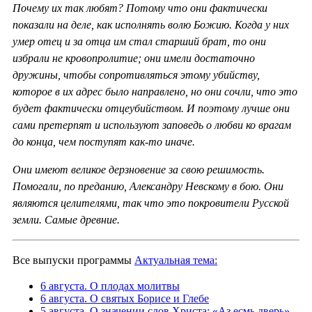
Почему их так любят? Потому что они фактически
показали на деле, как исполнять волю Божию. Когда у них
умер отец и за отца им стал старший брат, то они
избрали не кровопролитие; они имели достаточно
дружины, чтобы сопротивляться этому убийству,
которое в их адрес было направлено, но они сочли, что это
будет фактически отцеубийством. И поэтому лучше они
сами претерпят и используют заповедь о любви ко врагам
до конца, чем поступят как-то иначе.
Они имеют великое дерзновение за свою решимость.
Помогали, по преданию, Александру Невскому в бою. Они
являются целителями, так что это покровители Русской
земли. Самые древние.
Все выпуски программы
Актуальная тема:
6 августа. О плодах молитвы
6 августа. О святых Борисе и Глебе
5 августа. О значении слов Христа: «Аз есмь дверь»