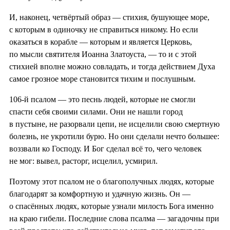
И, наконец, четвёртый образ — стихия, бушующее море,
с которым в одиночку не справиться никому. Но если
оказаться в корабле — которым и является Церковь,
по мысли святителя Иоанна Златоуста, — то и с этой
стихией вполне можно совладать, и тогда действием Духа
самое грозное море становится тихим и послушным.
106-й псалом — это песнь людей, которые не смогли
спасти себя своими силами. Они не нашли город
в пустыне, не разорвали цепи, не исцелили свою смертную
болезнь, не укротили бурю. Но они сделали нечто большее:
воззвали ко Господу. И Бог сделал всё то, чего человек
не мог: вывел, расторг, исцелил, усмирил.
Поэтому этот псалом не о благополучных людях, которые
благодарят за комфортную и удачную жизнь. Он —
о спасённых людях, которые узнали милость Бога именно
на краю гибели. Последние слова псалма — загадочны при