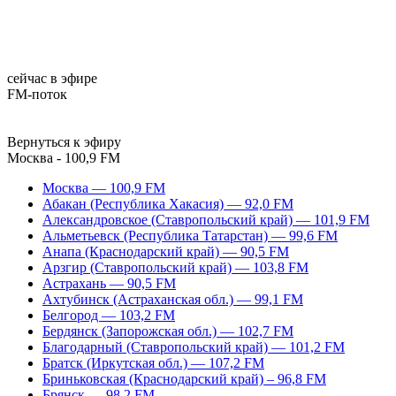
сейчас в эфире
FM-поток
Вернуться к эфиру
Москва - 100,9 FM
Москва — 100,9 FM
Абакан (Республика Хакасия) — 92,0 FM
Александровское (Ставропольский край) — 101,9 FM
Альметьевск (Республика Татарстан) — 99,6 FM
Анапа (Краснодарский край) — 90,5 FM
Арзгир (Ставропольский край) — 103,8 FM
Астрахань — 90,5 FM
Ахтубинск (Астраханская обл.) — 99,1 FM
Белгород — 103,2 FM
Бердянск (Запорожская обл.) — 102,7 FM
Благодарный (Ставропольский край) — 101,2 FM
Братск (Иркутская обл.) — 107,2 FM
Бриньковская (Краснодарский край) – 96,8 FM
Брянск — 98,2 FM