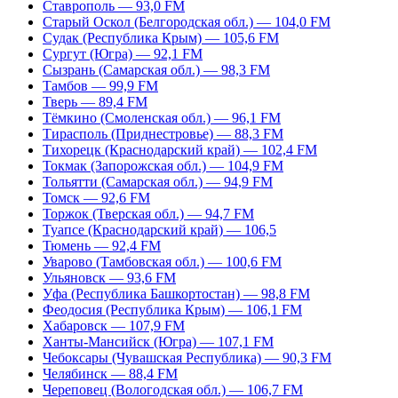
Ставрополь — 93,0 FM
Старый Оскол (Белгородская обл.) — 104,0 FM
Судак (Республика Крым) — 105,6 FM
Сургут (Югра) — 92,1 FM
Сызрань (Самарская обл.) — 98,3 FM
Тамбов — 99,9 FM
Тверь — 89,4 FM
Тёмкино (Смоленская обл.) — 96,1 FM
Тирасполь (Приднестровье) — 88,3 FM
Тихорецк (Краснодарский край) — 102,4 FM
Токмак (Запорожская обл.) — 104,9 FM
Тольятти (Самарская обл.) — 94,9 FM
Томск — 92,6 FM
Торжок (Тверская обл.) — 94,7 FM
Туапсе (Краснодарский край) — 106,5
Тюмень — 92,4 FM
Уварово (Тамбовская обл.) — 100,6 FM
Ульяновск — 93,6 FM
Уфа (Республика Башкортостан) — 98,8 FM
Феодосия (Республика Крым) — 106,1 FM
Хабаровск — 107,9 FM
Ханты-Мансийск (Югра) — 107,1 FM
Чебоксары (Чувашская Республика) — 90,3 FM
Челябинск — 88,4 FM
Череповец (Вологодская обл.) — 106,7 FM