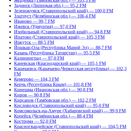
Жердевка (Тамбовская обл.) — 103,3 FM
Задонск (Липецкая обл.) — 95,2 FM
Зеленокумск (Ставропольский край) — 100,0 FM
Златоуст (Челябинская обл.) — 106,4 FM
Иваново — 99,7 FM
Ижевск (Удмуртия) — 97,0 FM
Изобильный (Ставропольский край) — 94,8 FM
Ипатово (Ставропольский край) — 105,3 FM
Иркутск — 88,5 FM
Йошкар-Ола (Республика Марий Эл) — 88,7 FM
Казань (Республика Татарстан) — 95,5 FM
Калининград — 97,0 FM
Каневская (Краснодарский край) — 105,1 FM
Карачаевск (Карачаево-Черкесская республика) — 102,3
FM
Кемерово — 104,3 FM
Керчь (Республика Крым) — 101,8 FM
Кинешма (Ивановская обл.) — 90,8 FM
Киров — 90,8 FM
Кирсанов (Тамбовская обл.) — 102,2 FM
Кисловодск (Ставропольский край) — 95,0 FM
Комсомольск-на-Амуре (Хабаровский край) — 99,9 FM
Копейск (Челябинская обл.) — 88,4 FM
Кострома — 92,0 FM
Красногвардейское (Ставропольский край) — 104,5 FM