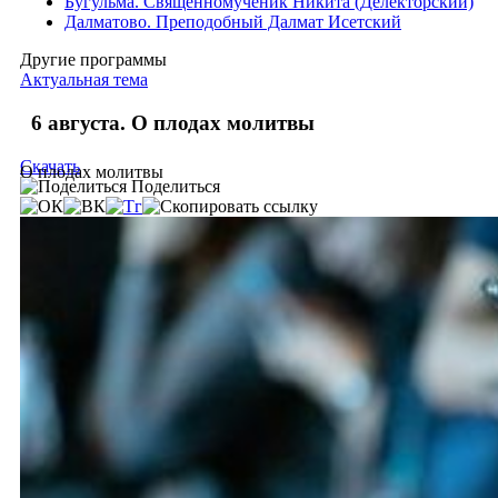
Бугульма. Священномученик Никита (Делекторский)
Далматово. Преподобный Далмат Исетский
Другие программы
Актуальная тема
6 августа. О плодах молитвы
Скачать
О плодах молитвы
Поделиться