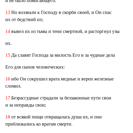
и не было помогающего.
13
Но воззвали к Господу в скорби своей, и Он спас
их от бедствий их;
14
вывел их из тьмы и тени смертной, и расторгнул узы
их.
15
Да славят Господа за милость Его и за чудные дела
Его для сынов человеческих:
16
ибо Он сокрушил врата медные и вереи железные
сломил.
17
Безрассудные страдали за беззаконные пути свои
и за неправды свои;
18
от всякой пищи отвращалась душа их, и они
приближались ко вратам смерти.