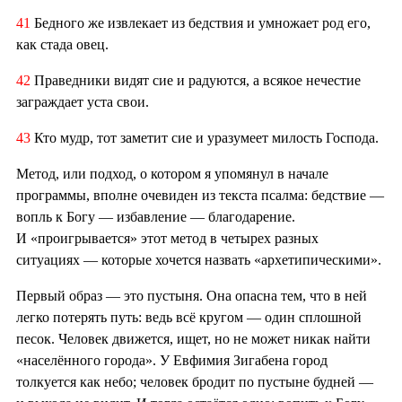
41
Бедного же извлекает из бедствия и умножает род его,
как стада овец.
42
Праведники видят сие и радуются, а всякое нечестие
заграждает уста свои.
43
Кто мудр, тот заметит сие и уразумеет милость Господа.
Метод, или подход, о котором я упомянул в начале
программы, вполне очевиден из текста псалма: бедствие —
вопль к Богу — избавление — благодарение.
И «проигрывается» этот метод в четырех разных
ситуациях — которые хочется назвать «архетипическими».
Первый образ — это пустыня. Она опасна тем, что в ней
легко потерять путь: ведь всё кругом — один сплошной
песок. Человек движется, ищет, но не может никак найти
«населённого города». У Евфимия Зигабена город
толкуется как небо; человек бродит по пустыне будней —