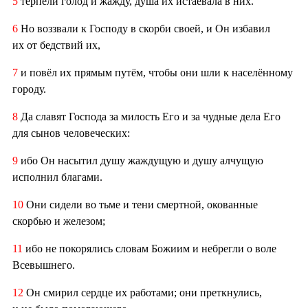
5
терпели голод и жажду, душа их истаевала в них.
6
Но воззвали к Господу в скорби своей, и Он избавил
их от бедствий их,
7
и повёл их прямым путём, чтобы они шли к населённому
городу.
8
Да славят Господа за милость Его и за чудные дела Его
для сынов человеческих:
9
ибо Он насытил душу жаждущую и душу алчущую
исполнил благами.
10
Они сидели во тьме и тени смертной, окованные
скорбью и железом;
11
ибо не покорялись словам Божиим и небрегли о воле
Всевышнего.
12
Он смирил сердце их работами; они преткнулись,