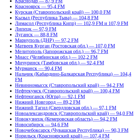
Краснодар — 87,9 FM
Красноярск — 95,4 FM
Курская (Ставропольский край) — 100,0 FM
Кызыл (Республика Тыва) — 104,8 FM
Лимасол (Республика Кипр) — 102,9 FM и 107,9 FM
Липецк — 97,9 FM
Луганск — 88,8 FM
Мариуполь (ДНР) — 97,2 FM
Матвеев Курган (Ростовская обл.) — 107,0 FM
Мелитополь (Запорожская обл.) — 96,7 FM
Миасс (Челябинская обл.) — 102,2 FM
Мичуринск (Тамбовская обл.) — 92,4 FM
Мурманск — 90,4 FM
Нальчик (Кабардино-Балкарская Республика) — 104,4
FM
Невинномысск (Ставропольский край) — 94,2 FM
Нефтекумск (Ставропольский край) — 100,4 FM
Нефтеюганск (Югра) — 92,1 FM
Нижний Новгород — 89,2 FM
Нижний Тагил (Свердловская обл.) — 97,1 FM
Новоалександровск (Ставропольский край) — 94,0 FM
Новокузнецк (Кемеровская область) — 94,2 FM
Новосибирск — 94,6 FM
Новочебоксарск (Чувашская Республика) — 90,3 FM
Норильск (Красноярский край) — 107,4 FM