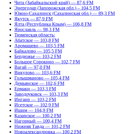
Чита (Забайкальский край) — 87,6 FM
Энергодар (Запорожская обл.) – 104,5 FM
Южно-Сахалинск (Сахалинская обл.) — 89,3 FM
Якутск — 87,9 FM
Ялта (Республика Крым) — 106,8 FM
Ярославль — 98,3 FM
Тюменская область:
Абатское — 103,8 FM
Аромашево — 103,5 FM
Байкалово — 105,5 FM
Бердюжье — 103,2 FM
Большое Сорокино — 102,7 FM
Вагай — 97,0 FM
Викулово — 103,6 FM
Голышманово — 105,4 FM
Демьянское — 102,6 FM
Ермаки — 103,3 FM
Заводоуковск — 103,3 FM
Ингаир — 103,2 FM
Исетское — 102,9 FM
Ишим — 104,9 FM
Казанское — 100,2 FM
Нагорный — 100,4 FM
Нижняя Тавда — 101,2 FM
Новоалександровка — 100,2 FM