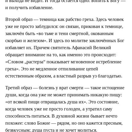
и выхода не видит. И тогда остаётся одно: вопить к Богу —
и получить избавление.
Второй образ — темница как рабство греха. Здесь человек
уже не просто заблудился: он связан, прикован к темнице,
заключён быть «во тьме и тени смертной, окованным
скорбью и железом». И здесь по молитве заключённых Бог
избавляет их. Причем святитель Афанасий Великий
обращает внимание на то, как именно это происходит:
«Словом „растерза“ показывает мгновенное истребление
греха». Это не медленное отпиливание цепей
естественным образом, а властный разрыв уз благодатью.
Третий образ — болезнь у врат смерти — такое истощение
души, когда она уже не может принимать никакую пищу:
«от всякой пищи отвращалась душа их». Это состояние,
когда человек уже не просто голоден, а утратил саму
способность питаться. В духовной жизни бывает нечто
похожее: слово Божие — рядом, но оно кажется пресным,
безвкусным; душа пуста и не хочет молиться.