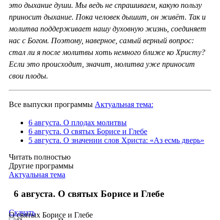
это дыхание души. Мы ведь не спрашиваем, какую пользу
приносит дыхание. Пока человек дышит, он живёт. Так и
молитва поддерживает нашу духовную жизнь, соединяет
нас с Богом. Поэтому, наверное, самый верный вопрос:
стал ли я после молитвы хоть немного ближе ко Христу?
Если это происходит, значит, молитва уже приносит
свои плоды.
Все выпуски программы
Актуальная тема:
6 августа. О плодах молитвы
6 августа. О святых Борисе и Глебе
5 августа. О значении слов Христа: «Аз есмь дверь»
Читать полностью
Другие программы
Актуальная тема
6 августа. О святых Борисе и Глебе
Скачать
О святых Борисе и Глебе