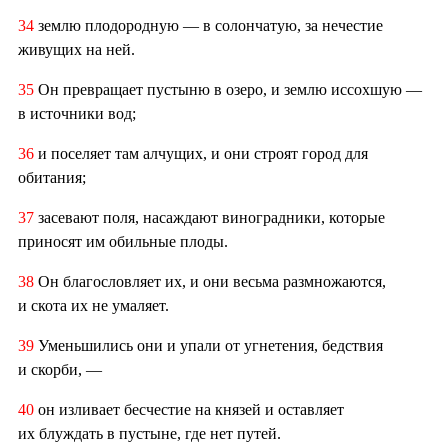
34
землю плодородную — в солончатую, за нечестие
живущих на ней.
35
Он превращает пустыню в озеро, и землю иссохшую —
в источники вод;
36
и поселяет там алчущих, и они строят город для
обитания;
37
засевают поля, насаждают виноградники, которые
приносят им обильные плоды.
38
Он благословляет их, и они весьма размножаются,
и скота их не умаляет.
39
Уменьшились они и упали от угнетения, бедствия
и скорби, —
40
он изливает бесчестие на князей и оставляет
их блуждать в пустыне, где нет путей.