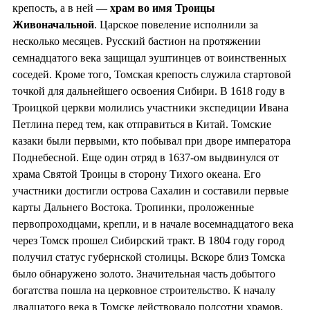
крепость, а в ней —
храм во
имя Троицы
Живоначальной
. Царское повеление исполнили за
несколько месяцев. Русский бастион на протяжении
семнадцатого века защищал эуштинцев от воинственных
соседей. Кроме того, Томская крепость служила стартовой
точкой для дальнейшего освоения Сибири. В 1618 году в
Троицкой церкви молились участники экспедиции Ивана
Петлина перед тем, как отправиться в Китай. Томские
казаки были первыми, кто побывал при дворе императора
Поднебесной. Еще один отряд в 1637-ом выдвинулся от
храма Святой Троицы в сторону Тихого океана. Его
участники достигли острова Сахалин и составили первые
карты Дальнего Востока. Тропинки, проложенные
первопроходцами, крепли, и в начале восемнадцатого века
через Томск прошел Сибирский тракт. В 1804 году город
получил статус губернской столицы. Вскоре близ Томска
было обнаружено золото. Значительная часть добытого
богатства пошла на церковное строительство. К началу
двадцатого века в Томске действовало полсотни храмов.