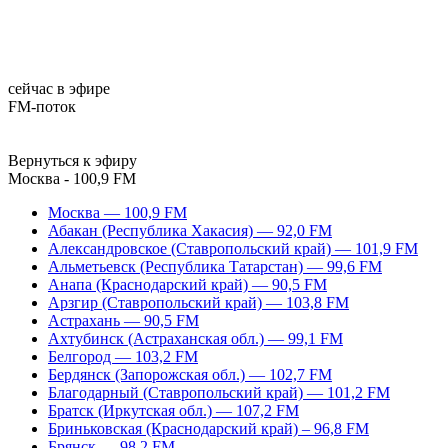
сейчас в эфире
FM-поток
Вернуться к эфиру
Москва - 100,9 FM
Москва — 100,9 FM
Абакан (Республика Хакасия) — 92,0 FM
Александровское (Ставропольский край) — 101,9 FM
Альметьевск (Республика Татарстан) — 99,6 FM
Анапа (Краснодарский край) — 90,5 FM
Арзгир (Ставропольский край) — 103,8 FM
Астрахань — 90,5 FM
Ахтубинск (Астраханская обл.) — 99,1 FM
Белгород — 103,2 FM
Бердянск (Запорожская обл.) — 102,7 FM
Благодарный (Ставропольский край) — 101,2 FM
Братск (Иркутская обл.) — 107,2 FM
Бриньковская (Краснодарский край) – 96,8 FM
Брянск — 98,2 FM