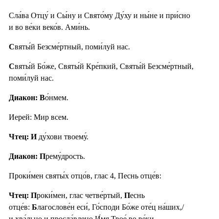
Сла́ва Отцу́ и Сы́ну и Свято́му Ду́ху и ны́не и при́сно
и во ве́ки веко́в. Ами́нь.
С
вяты́й Безсме́ртный, поми́луй нас.
С
вяты́й Бо́же, Святы́й Кре́пкий, Святы́й Безсме́ртный,
поми́луй нас.
Диакон: В
о́нмем.
Иерей: Мир всем.
Чтец: И
ду́хови твоему́.
Диакон: П
рему́дрость.
Проки́мен святы́х отцо́в, глас 4, Песнь отце́в:
Чтец: П
роки́мен, глас четве́ртый,
П
еснь
отце́в:
Б
лагослове́н еси́, Го́споди Бо́же оте́ц на́ших,/
и хва́льно и просла́влено И́мя Твое́ во ве́ки.