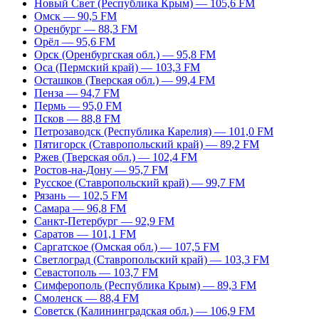
Новый Свет (Республика Крым) — 105,6 FM
Омск — 90,5 FM
Оренбург — 88,3 FM
Орёл — 95,6 FM
Орск (Оренбургская обл.) — 95,8 FM
Оса (Пермский край) — 103,3 FM
Осташков (Тверская обл.) — 99,4 FM
Пенза — 94,7 FM
Пермь — 95,0 FM
Псков — 88,8 FM
Петрозаводск (Республика Карелия) — 101,0 FM
Пятигорск (Ставропольский край) — 89,2 FM
Ржев (Тверская обл.) — 102,4 FM
Ростов-на-Дону — 95,7 FM
Русское (Ставропольский край) — 99,7 FM
Рязань — 102,5 FM
Самара — 96,8 FM
Санкт-Петербург — 92,9 FM
Саратов — 101,1 FM
Саргатское (Омская обл.) — 107,5 FM
Светлоград (Ставропольский край) — 103,3 FM
Севастополь — 103,7 FM
Симферополь (Республика Крым) — 89,3 FM
Смоленск — 88,4 FM
Советск (Калининградская обл.) — 106,9 FM