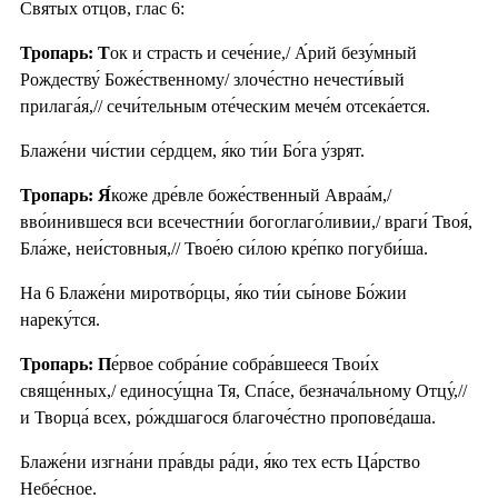
Святых отцов, глас 6:
Тропарь: Т
ок и страсть и сече́ние,/ А́рий безу́мный
Рождеству́ Боже́ственному/ злоче́стно нечести́вый
прилага́я,// сечи́тельным оте́ческим мече́м отсека́ется.
Блаже́ни чи́стии се́рдцем, я́ко ти́и Бо́га у́зрят.
Тропарь: Я́
коже дре́вле боже́ственный Авраа́м,/
вво́инившеся вси всечестни́и богоглаго́ливии,/ враги́ Твоя́,
Бла́же, неи́стовныя,// Твое́ю си́лою кре́пко погуби́ша.
На 6 Блаже́ни миротво́рцы, я́ко ти́и сы́нове Бо́жии
нареку́тся.
Тропарь: П
е́рвое собра́ние собра́вшееся Твои́х
свяще́нных,/ единосу́щна Тя, Спа́се, безнача́льному Отцу́,//
и Творца́ всех, ро́ждшагося благоче́стно пропове́даша.
Блаже́ни изгна́ни пра́вды ра́ди, я́ко тех есть Ца́рство
Небе́сное.