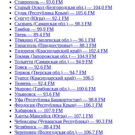
Ставрополь — 93,0 FM
Старый Оскол (Белгородская обл.) — 104,0 FM
Судак (Республика Крым) — 105,6 FM
Сургут (Югра) — 92,1 FM
Сызрань (Самарская обл.) — 98,3 FM
Тамбов — 99,9 FM
Тверь — 89,4 FM
Тёмкино (Смоленская обл.) — 96,1 FM
Тирасполь (Приднестровье) — 88,3 FM
Тихорецк (Краснодарский край) — 102,4 FM
Токмак (Запорожская обл.) — 104,9 FM
Тольятти (Самарская обл.) — 94,9 FM
Томск — 92,6 FM
Торжок (Тверская обл.) — 94,7 FM
Туапсе (Краснодарский край) — 106,5
Тюмень — 92,4 FM
Уварово (Тамбовская обл.) — 100,6 FM
Ульяновск — 93,6 FM
Уфа (Республика Башкортостан) — 98,8 FM
Феодосия (Республика Крым) — 106,1 FM
Хабаровск — 107,9 FM
Ханты-Мансийск (Югра) — 107,1 FM
Чебоксары (Чувашская Республика) — 90,3 FM
Челябинск — 88,4 FM
Череповец (Вологодская обл.) — 106,7 FM