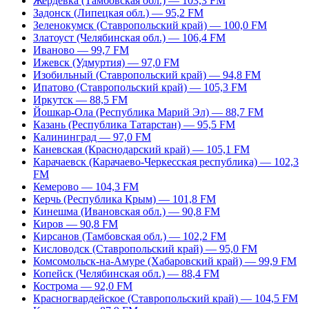
Жердевка (Тамбовская обл.) — 103,3 FM
Задонск (Липецкая обл.) — 95,2 FM
Зеленокумск (Ставропольский край) — 100,0 FM
Златоуст (Челябинская обл.) — 106,4 FM
Иваново — 99,7 FM
Ижевск (Удмуртия) — 97,0 FM
Изобильный (Ставропольский край) — 94,8 FM
Ипатово (Ставропольский край) — 105,3 FM
Иркутск — 88,5 FM
Йошкар-Ола (Республика Марий Эл) — 88,7 FM
Казань (Республика Татарстан) — 95,5 FM
Калининград — 97,0 FM
Каневская (Краснодарский край) — 105,1 FM
Карачаевск (Карачаево-Черкесская республика) — 102,3
FM
Кемерово — 104,3 FM
Керчь (Республика Крым) — 101,8 FM
Кинешма (Ивановская обл.) — 90,8 FM
Киров — 90,8 FM
Кирсанов (Тамбовская обл.) — 102,2 FM
Кисловодск (Ставропольский край) — 95,0 FM
Комсомольск-на-Амуре (Хабаровский край) — 99,9 FM
Копейск (Челябинская обл.) — 88,4 FM
Кострома — 92,0 FM
Красногвардейское (Ставропольский край) — 104,5 FM