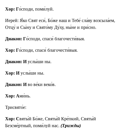
Хор: Г
о́споди, поми́луй.
Иерей: Я́ко Свят еси́, Бо́же наш и Тебе́ сла́ву возсыла́ем,
Отцу́ и Сы́ну и Свято́му Ду́ху, ны́не и при́сно.
Диакон: Г
о́споди, спаси́ благочести́выя.
Хор: Г
о́споди, спаси́ благочести́выя.
Диакон: И
услы́ши ны.
Хор: И
услы́ши ны.
Диакон: И
во ве́ки веко́в.
Хор: А
ми́нь.
Трисвято́е:
Хор: С
вяты́й Бо́же, Святы́й Кре́пкий, Святы́й
Безсме́ртный, поми́луй нас.
(Трижды)