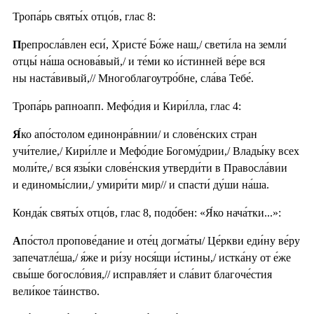
Тропа́рь святы́х отцо́в, глас 8:
П
репросла́влен еси́, Христе́ Бо́же наш,/ свети́ла на земли́
отцы́ на́ша основа́вый,/ и те́ми ко и́стинней ве́ре вся
ны наста́вивый,// Многоблагоутро́бне, сла́ва Тебе́.
Тропа́рь рапноапп. Мефо́дия и Кири́лла, глас 4:
Я́
ко апо́столом единонра́внии/ и слове́нских стран
учи́телие,/ Кири́лле и Мефо́дие Богому́дрии,/ Влады́ку всех
моли́те,/ вся язы́ки слове́нския утверди́ти в Правосла́вии
и единомы́слии,/ умири́ти мир// и спасти́ ду́ши на́ша.
Конда́к святы́х отцо́в, глас 8, подо́бен: «Я́ко нача́тки...»:
А
по́стол пропове́дание и оте́ц догма́ты/ Це́ркви еди́ну ве́ру
запечатле́ша,/ я́же и ри́зу нося́щи и́стины,/ истка́ну от е́же
свы́ше богосло́вия,// исправля́ет и сла́вит благоче́стия
вели́кое та́инство.