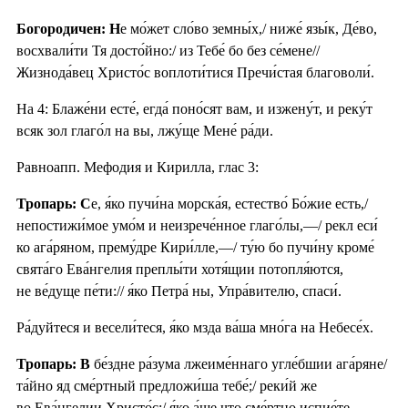
Богородичен: Н
е мо́жет сло́во земны́х,/ ниже́ язы́к, Де́во,
восхвали́ти Тя досто́йно:/ из Тебе́ бо без се́мене//
Жизнода́вец Христо́с воплоти́тися Пречи́стая благоволи́.
На 4: Блаже́ни есте́, егда́ поно́сят вам, и изжену́т, и реку́т
всяк зол глаго́л на вы, лжу́ще Мене́ ра́ди.
Равноапп. Мефодия и Кирилла, глас 3:
Тропарь: С
е, я́ко пучи́на морска́я, естество́ Бо́жие есть,/
непостижи́мое умо́м и неизрече́нное глаго́лы,—/ рекл еси́
ко ага́ряном, прему́дре Кири́лле,—/ ту́ю бо пучи́ну кроме́
свята́го Ева́нгелия преплы́ти хотя́щии потопля́ются,
не ве́дуще пе́ти:// я́ко Петра́ ны, Упра́вителю, спаси́.
Ра́дуйтеся и весели́теся, я́ко мзда ва́ша мно́га на Небесе́х.
Тропарь: В
бе́здне ра́зума лжеиме́ннаго угле́бшии ага́ряне/
та́йно яд сме́ртный предложи́ша тебе́;/ реки́й же
во Ева́нгелии Христо́с:/ я́ко а́ще что сме́ртно испие́те,