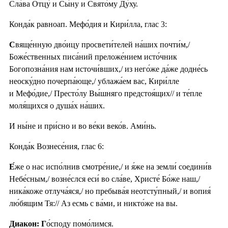
Сла́ва Отцу́ и Сы́ну и Свято́му Ду́ху.
Конда́к равноап. Мефо́дия и Кири́лла, глас 3:
С
вяще́нную дво́ицу просвети́телей на́ших почти́м,/
Боже́ственных писа́ний преложе́нием исто́чник
Богопозна́ния нам источи́вших,/ из него́же да́же додне́сь
неоску́дно почерпа́юще,/ ублажа́ем вас, Кири́лле
и Мефо́дие,/ Престо́лу Вы́шняго предстоя́щих// и те́пле
моля́щихся о душа́х на́ших.
И ны́не и при́сно и во ве́ки веко́в. Ами́нь.
Конда́к Вознесе́ния, глас 6:
Е́
же о нас испо́лнив смотре́ние,/ и я́же на земли́ соедини́в
Небе́сным,/ возне́слся еси́ во сла́ве, Христе́ Бо́же наш,/
ника́коже отлуча́яся,/ но пребыва́я неотсту́пный,/ и вопия́
лю́бящим Тя:// Аз есмь с ва́ми, и никто́же на вы.
Диакон: Г
о́споду помо́лимся.