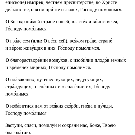
епи́скопе
) имяре́к
, честне́м пресви́терстве, во Христе́
диа́констве, о всем при́чте и лю́дех, Го́споду помо́лимся.
О
Богохрани́мей стране́ на́шей, власте́х и во́инстве ея́,
Го́споду помо́лимся.
О
гра́де сем
(или: О
ве́си сей
)
, вся́ком гра́де, стране́
и ве́рою живу́щих в них, Го́споду помо́лимся.
О
благорастворе́нии возду́хов, о изоби́лии плодо́в земны́х
и вре́менех ми́рных, Го́споду помо́лимся.
О
пла́вающих, путеше́ствующих, неду́гующих,
стра́ждущих, плене́нных и о спасе́нии их, Го́споду
помо́лимся.
О
изба́витися нам от вся́кия ско́рби, гне́ва и ну́жды,
Го́споду помо́лимся.
З
аступи́, спаси́, поми́луй и сохрани́ нас, Бо́же, Твое́ю
благода́тию.