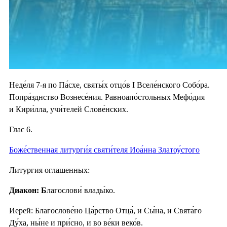
Неде́ля 7-я по Па́схе, святы́х отцо́в I Вселе́нского Собо́ра.
Попра́зднство Вознесе́ния. Равноапо́стольных Мефо́дия
и Кири́лла, учи́телей Слове́нских.
Глас 6.
Боже́ственная литурги́я святи́теля Иоа́нна Златоу́стого
Литургия оглашенных:
Диакон: Б
лагослови́ влады́ко.
Иерей: Благослове́но Ца́рство Отца́, и Сы́на, и Свята́го
Ду́ха, ны́не и при́сно, и во ве́ки веко́в.