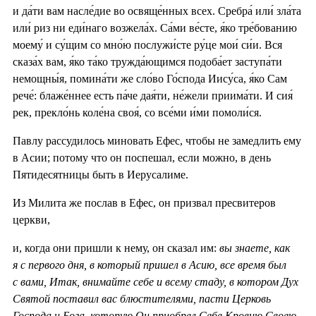
и да́ти вам насле́дие во освяще́нных всех. Сребра́ или́ зла́та
или́ риз ни еди́наго возжела́х. Са́ми ве́сте, я́ко тре́бованию
моему́ и су́щим со мно́ю послужи́сте ру́це мои́ си́и. Вся
сказа́х вам, я́ко та́ко тружда́ющимся подоба́ет заступа́ти
немощны́я, помина́ти же сло́во Го́спода Иису́са, я́ко Сам
рече́: блаже́ннее есть па́че дая́ти, не́жели приима́ти. И сия́
рек, прекло́нь коле́на своя́, со все́ми и́ми помоли́ся.
Павлу рассудилось миновать Ефес, чтобы не замедлить ему
в Асии; потому что он поспешал, если можно, в день
Пятидесятницы быть в Иерусалиме.
Из Милита же послав в Ефес, он призвал пресвитеров
церкви,
и, когда они пришли к нему, он сказал им:
вы знаете, как
я с первого дня, в который пришел в Асию, все время был
с вами, Итак, внимайте себе и всему стаду, в котором Дух
Святой поставил вас блюстителями, пасти Церковь
Господа и Бога, которую Он приобрел Себе Кровию Своею.