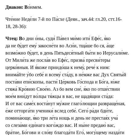
Диакон: В
о́нмем.
Чте́ние Неде́ли 7-й по Па́схе (Деян., зач.44: гл.20, стт.16-
18, 28-36):
Чтец: В
о дни о́ны, суди́ Па́вел ми́мо ити́ Ефе́с, я́ко
да не бу́дет ему́ закосне́ти во Аси́и, тща́ше бо ся, а́ще
возмо́жно бу́дет, в день Пятьдеся́тный бы́ти во Иерусали́ме.
От Мили́та же посла́в во Ефе́с, призва́ пресви́теры
церко́вныя. И я́коже приидо́ша к нему́, рече́ к ним:
внима́йте у́бо себе́ и всему́ ста́ду, в не́мже вас Дух Святы́й
поста́ви епи́скопы, пасти́ Це́рковь Го́спода и Бо́га, ю́же
стяжа́ Кро́вию Свое́ю. Аз бо вем сие́, я́ко по отше́ствии
мое́м вни́дут во́лцы тя́жцы в вас, не щадя́щии ста́да:
И от вас саме́х воста́нут му́жие глаго́лющии развраще́ная,
е́же отторга́ти ученики́ вслед себе́. Сего́ ра́ди бди́те,
помина́юще, я́ко три ле́та нощь и день не престая́х уча́
со слеза́ми еди́наго кого́ждо вас. И ны́не предаю́ вас,
бра́тие, Бо́гови и сло́ву благода́ти Его́, могу́щему назда́ти