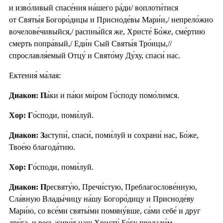
и изво́ливый спасе́ния на́шего ра́ди/ воплоти́тися
от Святы́я Богоро́дицы и Присноде́вы Мари́и,/ непрело́жно
вочелове́чивыйся,/ распны́йся же, Христе́ Бо́же, сме́ртию
смерть попра́вый,/ Еди́н Сый Святы́я Тро́ицы,//
спрославля́емый Отцу́ и Свято́му Ду́ху, спаси́ нас.
Ектения́ ма́лая:
Диакон: П
а́ки и па́ки ми́ром Го́споду помо́лимся.
Хор: Г
о́споди, поми́луй.
Диакон: З
аступи́, спаси́, поми́луй и сохрани́ нас, Бо́же,
Твое́ю благода́тию.
Хор: Г
о́споди, поми́луй.
Диакон: П
ресвяту́ю, Пречи́стую, Преблагослове́нную,
Сла́вную Влады́чицу на́шу Богоро́дицу и Присноде́ву
Мари́ю, со все́ми святы́ми помяну́вше, са́ми себе́ и друг
дру́га, и весь живо́т наш Христу́ Бо́гу предади́м.