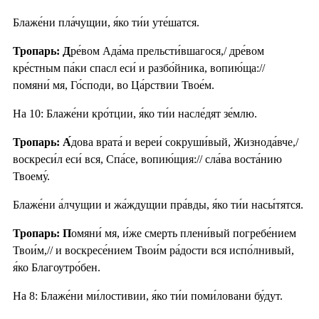
Блаже́ни пла́чущии, я́ко ти́и уте́шатся.
Тропарь: Д
ре́вом Ада́ма прельсти́вшагося,/ дре́вом
кре́стным па́ки спасл еси́ и разбо́йника, вопию́ща://
помяни́ мя, Го́споди, во Ца́рствии Твое́м.
На 10: Блаже́ни кро́тции, я́ко ти́и насле́дят зе́млю.
Тропарь: А́
дова врата́ и вереи́ сокруши́вый, Жизнода́вче,/
воскреси́л еси́ вся, Спа́се, вопию́щия:// сла́ва воста́нию
Твоему́.
Блаже́ни а́лчущии и жа́ждущии пра́вды, я́ко ти́и насы́тятся.
Тропарь: П
омяни́ мя, и́же смерть плени́вый погребе́нием
Твои́м,// и воскресе́нием Твои́м ра́дости вся испо́лнивый,
я́ко Благоутро́бен.
На 8: Блаже́ни ми́лостивии, я́ко ти́и поми́ловани бу́дут.