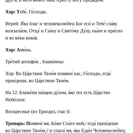
Хор: Т
ебе́, Го́споди.
Иерей: Я́ко благ и человеколю́бец Бог еси́ и Тебе́ сла́ву
возсыла́ем, Отцу́ и Сы́ну и Свято́му Ду́ху, ны́не и при́сно
и во ве́ки веко́в.
Хор: А
ми́нь.
Тре́тий антифо́н , блаже́нны:
Хор: Во Ца́рствии Твое́м помяни́ нас, Го́споди, егда́
прии́деши, во Ца́рствии Твое́м.
На 12: Блаже́ни ни́щии ду́хом, я́ко тех есть Ца́рство
Небе́сное.
Воскресные (из Триоди), глас 6:
Тропарь: П
омяни́ мя, Бо́же Спа́се мой,/ егда́ прии́деши
во Ца́рствии Твое́м,// и спаси́ мя, я́ко Еди́н Человеколю́бец.