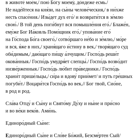
в животе́ мое́м,/ пою́ Бо́гу моему́, до́ндеже есмь./
Не наде́йтеся на кня́зи, на сы́ны челове́ческия,/ в ни́хже
несть спасе́ния./ Изы́дет дух его́/ и возврати́тся в зе́млю
свою́./ В той день поги́бнут вся помышле́ния его́./ Блаже́н,
ему́же Бог Иа́ковль Помо́щник его́,/ упова́ние его́
на Го́спода Бо́га своего́,/ сотво́ршаго не́бо и зе́млю,/ мо́ре
и вся, я́же в них,/ храня́щаго и́стину в век,/ творя́щаго суд
оби́димым,/ даю́щаго пи́щу а́лчущим./ Госпо́дь реши́т
окова́нныя./ Госпо́дь умудря́ет слепцы́./ Госпо́дь возво́дит
низве́рженныя./ Госпо́дь лю́бит пра́ведники./ Госпо́дь
храни́т прише́льцы,/ си́ра и вдову́ прии́мет/ и путь гре́шных
погуби́т./ Воцари́тся Госпо́дь во век,// Бог твой, Сио́не,
в род и род.
Сла́ва Отцу́ и Сы́ну и Свято́му Ду́ху и ны́не и при́сно
и во ве́ки веко́в. Ами́нь.
Единоро́дный Сы́не:
Е
диноро́дный Сы́не и Сло́ве Бо́жий, Безсме́ртен Сый/