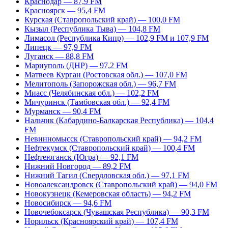
Краснодар — 87,9 FM
Красноярск — 95,4 FM
Курская (Ставропольский край) — 100,0 FM
Кызыл (Республика Тыва) — 104,8 FM
Лимасол (Республика Кипр) — 102,9 FM и 107,9 FM
Липецк — 97,9 FM
Луганск — 88,8 FM
Мариуполь (ДНР) — 97,2 FM
Матвеев Курган (Ростовская обл.) — 107,0 FM
Мелитополь (Запорожская обл.) — 96,7 FM
Миасс (Челябинская обл.) — 102,2 FM
Мичуринск (Тамбовская обл.) — 92,4 FM
Мурманск — 90,4 FM
Нальчик (Кабардино-Балкарская Республика) — 104,4
FM
Невинномысск (Ставропольский край) — 94,2 FM
Нефтекумск (Ставропольский край) — 100,4 FM
Нефтеюганск (Югра) — 92,1 FM
Нижний Новгород — 89,2 FM
Нижний Тагил (Свердловская обл.) — 97,1 FM
Новоалександровск (Ставропольский край) — 94,0 FM
Новокузнецк (Кемеровская область) — 94,2 FM
Новосибирск — 94,6 FM
Новочебоксарск (Чувашская Республика) — 90,3 FM
Норильск (Красноярский край) — 107,4 FM