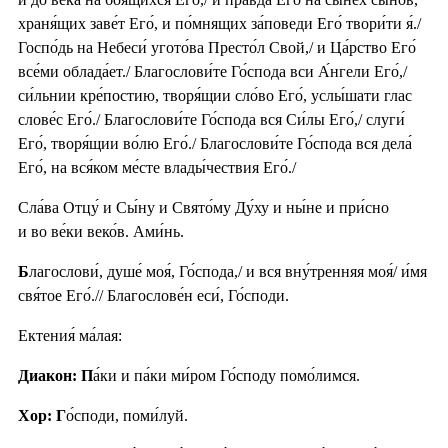
храня́щих заве́т Его́, и по́мнящих за́поведи Его́ твори́ти я́./
Госпо́дь на Небеси́ угото́ва Престо́л Свой,/ и Ца́рство Его́
все́ми облада́ет./ Благослови́те Го́спода вси А́нгели Его́,/
си́льнии кре́постию, творя́щии сло́во Его́, услы́шати глас
слове́с Его́./ Благослови́те Го́спода вся Си́лы Его́,/ слуги́
Его́, творя́щии во́лю Его́./ Благослови́те Го́спода вся дела́
Его́, на вся́ком ме́сте влады́чествия Его́./
Сла́ва Отцу́ и Сы́ну и Свято́му Ду́ху и ны́не и при́сно
и во ве́ки веко́в. Ами́нь.
Б
лагослови́, душе́ моя́, Го́спода,/ и вся вну́тренняя моя́/ и́мя
свя́тое Его́.// Благослове́н еси́, Го́споди.
Ектения́ ма́лая:
Диакон: П
а́ки и па́ки ми́ром Го́споду помо́лимся.
Хор: Г
о́споди, поми́луй.