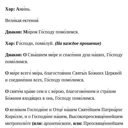
Хор: А
ми́нь.
Вели́кая ектения́:
Диакон: М
и́ром Го́споду помо́лимся.
Хор: Г
о́споди, поми́луй.
(На каждое прошение)
Диакон: О
Свы́шнем ми́ре и спасе́нии душ на́ших, Го́споду
помо́лимся.
О
ми́ре всего́ ми́ра, благостоя́нии Святы́х Бо́жиих Церкве́й
и соедине́нии всех, Го́споду помо́лимся.
О
святе́м хра́ме сем и с ве́рою, благогове́нием и стра́хом
Бо́жиим входя́щих в онь, Го́споду помо́лимся.
О
вели́ком Господи́не и Отце́ на́шем Святе́йшем Патриа́рхе
Кири́лле, и о Господи́не на́шем, Высокопреосвяще́ннейшем
митрополи́те
(или:
архиепи́скопе,
или:
Преосвяще́ннейшем