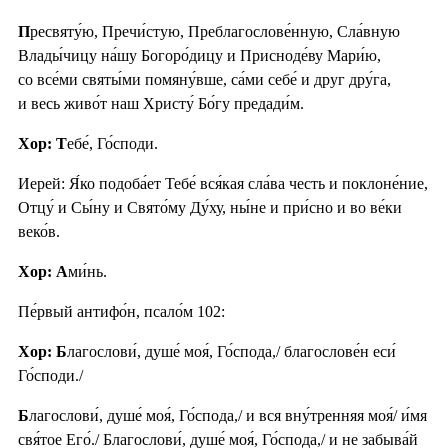
П
ресвяту́ю, Пречи́стую, Преблагослове́нную, Сла́вную
Влады́чицу на́шу Богоро́дицу и Присноде́ву Мари́ю,
со все́ми святы́ми помяну́вше, са́ми себе́ и друг дру́га,
и весь живо́т наш Христу́ Бо́гу предади́м.
Хор: Т
ебе́, Го́споди.
Иерей: Я́ко подоба́ет Тебе́ вся́кая сла́ва честь и поклоне́ние,
Отцу́ и Сы́ну и Свято́му Ду́ху, ны́не и при́сно и во ве́ки
веко́в.
Хор: А
ми́нь.
Пе́рвый антифо́н, псало́м 102:
Хор: Б
лагослови́, душе́ моя́, Го́спода,/ благослове́н еси́
Го́споди./
Б
лагослови́, душе́ моя́, Го́спода,/ и вся вну́тренняя моя́/ и́мя
свя́тое Его́./ Благослови́, душе́ моя́, Го́спода,/ и не забыва́й