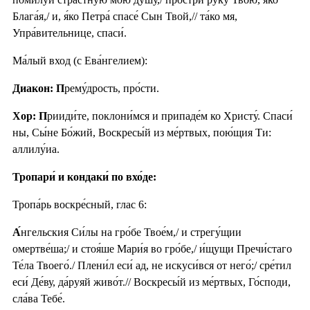
Блага́я,/ и, я́ко Петра́ спасе́ Сын Твой,// та́ко мя,
Упра́вительнице, спаси́.
Ма́лый вход (с Ева́нгелием):
Диакон: П
рему́дрость, про́сти.
Хор: П
рииди́те, поклони́мся и припаде́м ко Христу́. Спаси́
ны, Сы́не Бо́жий, Воскресы́й из ме́ртвых, пою́щия Ти:
аллилу́иа.
Тропари́ и кондаки́ по вхо́де:
Тропа́рь воскре́сный, глас 6:
А́
нгельския Си́лы на гро́бе Твое́м,/ и стрегу́щии
омертве́ша;/ и стоя́ше Мари́я во гро́бе,/ и́щущи Пречи́стаго
Те́ла Твоего́./ Плени́л еси́ ад, не искуси́вся от него́;/ сре́тил
еси́ Де́ву, да́руяй живо́т.// Воскресы́й из ме́ртвых, Го́споди,
сла́ва Тебе́.