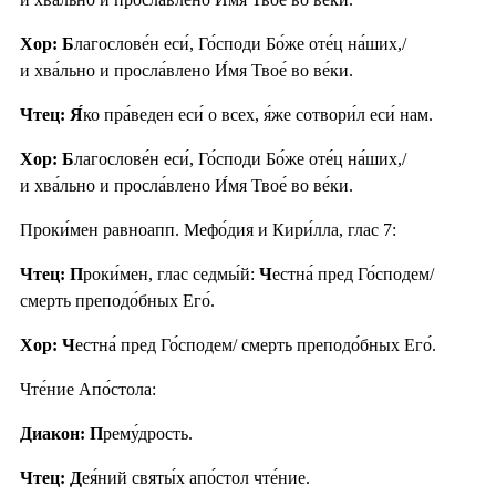
Хор: Б
лагослове́н еси́, Го́споди Бо́же оте́ц на́ших,/
и хва́льно и просла́влено И́мя Твое́ во ве́ки.
Чтец: Я́
ко пра́веден еси́ о всех, я́же сотвори́л еси́ нам.
Хор: Б
лагослове́н еси́, Го́споди Бо́же оте́ц на́ших,/
и хва́льно и просла́влено И́мя Твое́ во ве́ки.
Проки́мен равноапп. Мефо́дия и Кири́лла, глас 7:
Чтец: П
роки́мен, глас седмы́й:
Ч
естна́ пред Го́сподем/
смерть преподо́бных Его́.
Хор: Ч
естна́ пред Го́сподем/ смерть преподо́бных Его́.
Чте́ние Апо́стола:
Диакон: П
рему́дрость.
Чтец: Д
ея́ний святы́х апо́стол чте́ние.