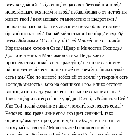
всех воздая́ний Его́,/ очища́ющаго вся беззако́ния твоя́,/
исцеля́ющаго вся неду́ги твоя́,/ избавля́ющаго от истле́ния
живо́т твой,/ венча́ющаго тя ми́лостию и щедро́тами,/
исполня́ющаго во благи́х жела́ние твое́:/ обнови́тся я́ко
о́рля ю́ность твоя́./ Творя́й ми́лостыни Госпо́дь,/ и судьбу́
всем оби́димым./ Сказа́ пути́ Своя́ Моисе́ови,/ сыново́м
Изра́илевым хоте́ния Своя́:/ Щедр и Ми́лостив Госпо́дь,/
Долготерпели́в и Многоми́лостив./ Не до конца́
прогне́вается,/ ниже́ в век вражду́ет,/ не по беззако́нием
на́шим сотвори́л есть нам,/ ниже́ по грехо́м на́шим возда́л
есть нам./ Я́ко по высоте́ небе́сней от земли́,/ утверди́л есть
Госпо́дь ми́лость Свою́ на боя́щихся Его́./ Ели́ко отстоя́т
восто́цы от за́пад,/ уда́лил есть от нас беззако́ния на́ша./
Я́коже ще́дрит оте́ц сы́ны,/ уще́дри Госпо́дь боя́щихся Его́./
Я́ко Той позна́ созда́ние на́ше,/ помяну́, я́ко персть есмы́./
Челове́к, я́ко трава́ дни́е его́,/ я́ко цвет се́льный, та́ко
оцвете́т,/ я́ко дух про́йде в нем,/ и не бу́дет, и не позна́ет
ктому́ ме́ста своего́./ Ми́лость же Госпо́дня от ве́ка
и до ве́ка на боя́щихся Его́,/ и пра́вда Его́ на сыне́х сыно́в,