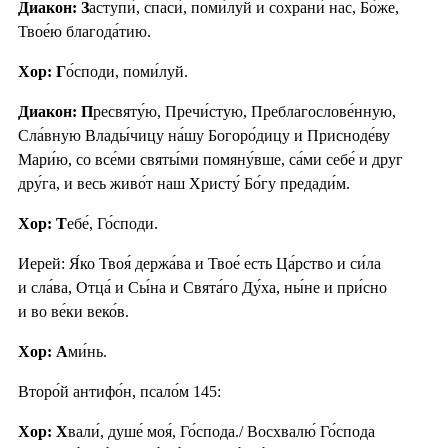
Диакон: З
аступи́, спаси́, поми́луй и сохрани́ нас, Бо́же,
Твое́ю благода́тию.
Хор: Г
о́споди, поми́луй.
Диакон: П
ресвяту́ю, Пречи́стую, Преблагослове́нную,
Сла́вную Влады́чицу на́шу Богоро́дицу и Присноде́ву
Мари́ю, со все́ми святы́ми помяну́вше, са́ми себе́ и друг
дру́га, и весь живо́т наш Христу́ Бо́гу предади́м.
Хор: Т
ебе́, Го́споди.
Иерей: Я́ко Твоя́ держа́ва и Твое́ есть Ца́рство и си́ла
и сла́ва, Отца́ и Сы́на и Свята́го Ду́ха, ны́не и при́сно
и во ве́ки веко́в.
Хор: А
ми́нь.
Второ́й антифо́н, псало́м 145:
Хор: Х
вали́, душе́ моя́, Го́спода./ Восхвалю́ Го́спода