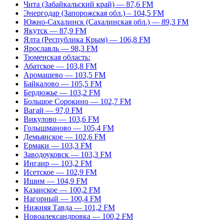
Чита (Забайкальский край) — 87,6 FM
Энергодар (Запорожская обл.) – 104,5 FM
Южно-Сахалинск (Сахалинская обл.) — 89,3 FM
Якутск — 87,9 FM
Ялта (Республика Крым) — 106,8 FM
Ярославль — 98,3 FM
Тюменская область:
Абатское — 103,8 FM
Аромашево — 103,5 FM
Байкалово — 105,5 FM
Бердюжье — 103,2 FM
Большое Сорокино — 102,7 FM
Вагай — 97,0 FM
Викулово — 103,6 FM
Голышманово — 105,4 FM
Демьянское — 102,6 FM
Ермаки — 103,3 FM
Заводоуковск — 103,3 FM
Ингаир — 103,2 FM
Исетское — 102,9 FM
Ишим — 104,9 FM
Казанское — 100,2 FM
Нагорный — 100,4 FM
Нижняя Тавда — 101,2 FM
Новоалександровка — 100,2 FM