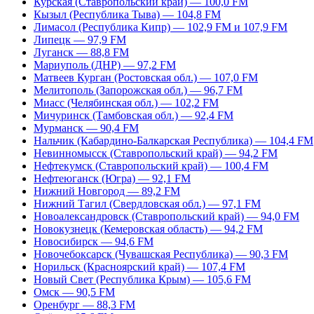
Курская (Ставропольский край) — 100,0 FM
Кызыл (Республика Тыва) — 104,8 FM
Лимасол (Республика Кипр) — 102,9 FM и 107,9 FM
Липецк — 97,9 FM
Луганск — 88,8 FM
Мариуполь (ДНР) — 97,2 FM
Матвеев Курган (Ростовская обл.) — 107,0 FM
Мелитополь (Запорожская обл.) — 96,7 FM
Миасс (Челябинская обл.) — 102,2 FM
Мичуринск (Тамбовская обл.) — 92,4 FM
Мурманск — 90,4 FM
Нальчик (Кабардино-Балкарская Республика) — 104,4 FM
Невинномысск (Ставропольский край) — 94,2 FM
Нефтекумск (Ставропольский край) — 100,4 FM
Нефтеюганск (Югра) — 92,1 FM
Нижний Новгород — 89,2 FM
Нижний Тагил (Свердловская обл.) — 97,1 FM
Новоалександровск (Ставропольский край) — 94,0 FM
Новокузнецк (Кемеровская область) — 94,2 FM
Новосибирск — 94,6 FM
Новочебоксарск (Чувашская Республика) — 90,3 FM
Норильск (Красноярский край) — 107,4 FM
Новый Свет (Республика Крым) — 105,6 FM
Омск — 90,5 FM
Оренбург — 88,3 FM