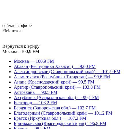
сейчас в эфире
FM-поток
Вернуться к эфиру
Москва - 100,9 FM
Москва — 100,9 FM
Абакан (Республика Хакасия) — 92,0 FM
Александровское (Ставропольский край) — 101,9 FM
Альметьевск (Республика Татарстан) — 99,6 FM
Анапа (Краснодарский край) — 90,5 FM
Арзгир (Ставропольский край) — 103,8 FM
Астрахань — 90,5 FM
Ахтубинск (Астраханская обл.) — 99,1 FM
Белгород — 103,2 FM
Бердянск (Запорожская обл.) — 102,7 FM
Благодарный (Ставропольский край) — 101,2 FM
Братск (Иркутская обл.) — 107,2 FM
Бриньковская (Краснодарский край) – 96,8 FM
Брянск — 98,2 FM