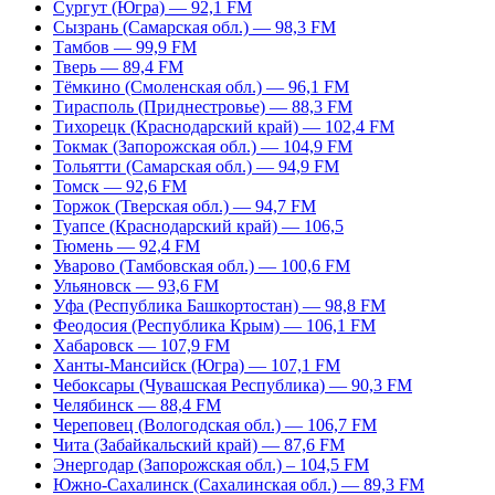
Сургут (Югра) — 92,1 FM
Сызрань (Самарская обл.) — 98,3 FM
Тамбов — 99,9 FM
Тверь — 89,4 FM
Тёмкино (Смоленская обл.) — 96,1 FM
Тирасполь (Приднестровье) — 88,3 FM
Тихорецк (Краснодарский край) — 102,4 FM
Токмак (Запорожская обл.) — 104,9 FM
Тольятти (Самарская обл.) — 94,9 FM
Томск — 92,6 FM
Торжок (Тверская обл.) — 94,7 FM
Туапсе (Краснодарский край) — 106,5
Тюмень — 92,4 FM
Уварово (Тамбовская обл.) — 100,6 FM
Ульяновск — 93,6 FM
Уфа (Республика Башкортостан) — 98,8 FM
Феодосия (Республика Крым) — 106,1 FM
Хабаровск — 107,9 FM
Ханты-Мансийск (Югра) — 107,1 FM
Чебоксары (Чувашская Республика) — 90,3 FM
Челябинск — 88,4 FM
Череповец (Вологодская обл.) — 106,7 FM
Чита (Забайкальский край) — 87,6 FM
Энергодар (Запорожская обл.) – 104,5 FM
Южно-Сахалинск (Сахалинская обл.) — 89,3 FM