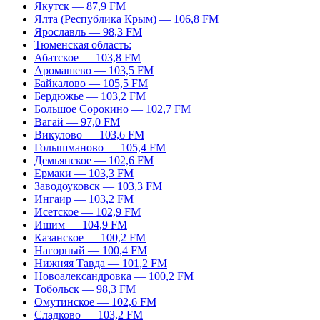
Якутск — 87,9 FM
Ялта (Республика Крым) — 106,8 FM
Ярославль — 98,3 FM
Тюменская область:
Абатское — 103,8 FM
Аромашево — 103,5 FM
Байкалово — 105,5 FM
Бердюжье — 103,2 FM
Большое Сорокино — 102,7 FM
Вагай — 97,0 FM
Викулово — 103,6 FM
Голышманово — 105,4 FM
Демьянское — 102,6 FM
Ермаки — 103,3 FM
Заводоуковск — 103,3 FM
Ингаир — 103,2 FM
Исетское — 102,9 FM
Ишим — 104,9 FM
Казанское — 100,2 FM
Нагорный — 100,4 FM
Нижняя Тавда — 101,2 FM
Новоалександровка — 100,2 FM
Тобольск — 98,3 FM
Омутинское — 102,6 FM
Сладково — 103,2 FM