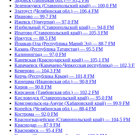
Задонск (Липецкая обл.) — 95,2 FM
Зеленокумск (Ставропольский край) — 100,0 FM
Златоуст (Челябинская обл.) — 106,4 FM
Иваново — 99,7 FM
Ижевск (Удмуртия) — 97,0 FM
Изобильный (Ставропольский край) — 94,8 FM
Ипатово (Ставропольский край) — 105,3 FM
Иркутск — 88,5 FM
Йошкар-Ола (Республика Марий Эл) — 88,7 FM
Казань (Республика Татарстан) — 95,5 FM
Калининград — 97,0 FM
Каневская (Краснодарский край) — 105,1 FM
Карачаевск (Карачаево-Черкесская республика) — 102,3 
Кемерово — 104,3 FM
Керчь (Республика Крым) — 101,8 FM
Кинешма (Ивановская обл.) — 90,8 FM
Киров — 90,8 FM
Кирсанов (Тамбовская обл.) — 102,2 FM
Кисловодск (Ставропольский край) — 95,0 FM
Комсомольск-на-Амуре (Хабаровский край) — 99,9 FM
Копейск (Челябинская обл.) — 88,4 FM
Кострома — 92,0 FM
Красногвардейское (Ставропольский край) — 104,5 FM
Краснодар — 87,9 FM
Красноярск — 95,4 FM