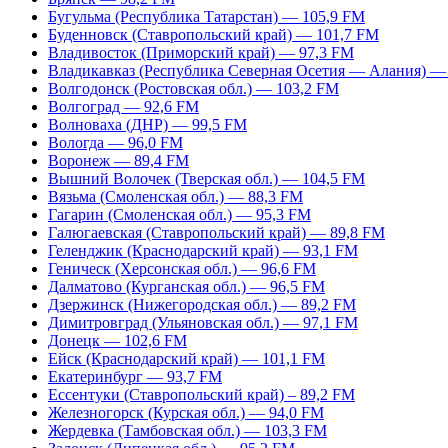
Бугульма (Республика Татарстан) — 105,9 FM
Буденновск (Ставропольский край) — 101,7 FM
Владивосток (Приморский край) — 97,3 FM
Владикавказ (Республика Северная Осетия — Алания) —
Волгодонск (Ростовская обл.) — 103,2 FM
Волгоград — 92,6 FM
Волноваха (ДНР) — 99,5 FM
Вологда — 96,0 FM
Воронеж — 89,4 FM
Вышний Волочек (Тверская обл.) — 104,5 FM
Вязьма (Смоленская обл.) — 88,3 FM
Гагарин (Смоленская обл.) — 95,3 FM
Галюгаевская (Ставропольский край) — 89,8 FM
Геленджик (Краснодарский край) — 93,1 FM
Геническ (Херсонская обл.) — 96,6 FM
Далматово (Курганская обл.) — 96,5 FM
Дзержинск (Нижегородская обл.) — 89,2 FM
Димитровград (Ульяновская обл.) — 97,1 FM
Донецк — 102,6 FM
Ейск (Краснодарский край) — 101,1 FM
Екатеринбург — 93,7 FM
Ессентуки (Ставропольский край) – 89,2 FM
Железногорск (Курская обл.) — 94,0 FM
Жердевка (Тамбовская обл.) — 103,3 FM