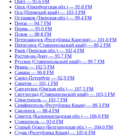
Орёл — 95,6 FM
Орск (Оренбургская обл.) — 95,8 FM
Оса (Пермский край) — 103,3 FM
Осташков (Тверская обл.) — 99,4 FM
Пенза — 94,7 FM
Пермь — 95,0 FM
Псков — 88,8 FM
Петрозаводск (Республика Карелия) — 101,0 FM
Пятигорск (Ставропольский край) — 89,2 FM
Ржев (Тверская обл.) — 102,4 FM
Ростов-на-Дону — 95,7 FM
Русское (Ставропольский край) — 99,7 FM
Рязань — 102,5 FM
Самара — 96,8 FM
Санкт-Петербург — 92,9 FM
Саратов — 101,1 FM
Саргатское (Омская обл.) — 107,5 FM
Светлоград (Ставропольский край) — 103,3 FM
Севастополь — 103,7 FM
Симферополь (Республика Крым) — 89,3 FM
Смоленск — 88,4 FM
Советск (Калининградская обл.) — 106,9 FM
Ставрополь — 93,0 FM
Старый Оскол (Белгородская обл.) — 104,0 FM
Судак (Республика Крым) — 105,6 FM