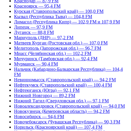
Краснодар — 87,9 FM
Красноярск — 95,4 FM
Курская (Ставропольский край) — 100,0 FM
Кызыл (Республика Тыва) — 104,8 FM
Лимасол (Республика Кипр) — 102,9 FM и 107,9 FM
Липецк — 97,9 FM
Луганск — 88,8 FM
Мариуполь (ДНР) — 97,2 FM
Матвеев Курган (Ростовская обл.) — 107,0 FM
Мелитополь (Запорожская обл.) — 96,7 FM
Миасс (Челябинская обл.) — 102,2 FM
Мичуринск (Тамбовская обл.) — 92,4 FM
Мурманск — 90,4 FM
Нальчик (Кабардино-Балкарская Республика) — 104,4
FM
Невинномысск (Ставропольский край) — 94,2 FM
Нефтекумск (Ставропольский край) — 100,4 FM
Нефтеюганск (Югра) — 92,1 FM
Нижний Новгород — 89,2 FM
Нижний Тагил (Свердловская обл.) — 97,1 FM
Новоалександровск (Ставропольский край) — 94,0 FM
Новокузнецк (Кемеровская область) — 94,2 FM
Новосибирск — 94,6 FM
Новочебоксарск (Чувашская Республика) — 90,3 FM
Норильск (Красноярский край) — 107,4 FM