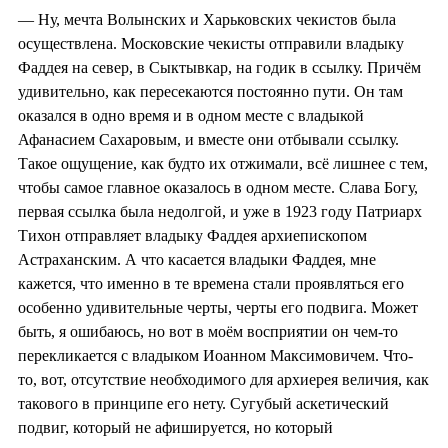
— Ну, мечта Волынских и Харьковских чекистов была
осуществлена. Московские чекисты отправили владыку
Фаддея на север, в Сыктывкар, на годик в ссылку. Причём
удивительно, как пересекаются постоянно пути. Он там
оказался в одно время и в одном месте с владыкой
Афанасием Сахаровым, и вместе они отбывали ссылку.
Такое ощущение, как будто их отжимали, всё лишнее с тем,
чтобы самое главное оказалось в одном месте. Слава Богу,
первая ссылка была недолгой, и уже в 1923 году Патриарх
Тихон отправляет владыку Фаддея архиепископом
Астраханским. А что касается владыки Фаддея, мне
кажется, что именно в те времена стали проявляться его
особенно удивительные черты, черты его подвига. Может
быть, я ошибаюсь, но вот в моём восприятии он чем-то
перекликается с владыком Иоанном Максимовичем. Что-
то, вот, отсутствие необходимого для архиерея величия, как
такового в принципе его нету. Сугубый аскетический
подвиг, который не афишируется, но который