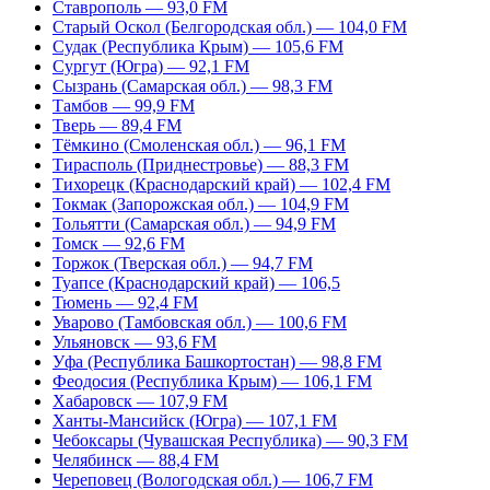
Ставрополь — 93,0 FM
Старый Оскол (Белгородская обл.) — 104,0 FM
Судак (Республика Крым) — 105,6 FM
Сургут (Югра) — 92,1 FM
Сызрань (Самарская обл.) — 98,3 FM
Тамбов — 99,9 FM
Тверь — 89,4 FM
Тёмкино (Смоленская обл.) — 96,1 FM
Тирасполь (Приднестровье) — 88,3 FM
Тихорецк (Краснодарский край) — 102,4 FM
Токмак (Запорожская обл.) — 104,9 FM
Тольятти (Самарская обл.) — 94,9 FM
Томск — 92,6 FM
Торжок (Тверская обл.) — 94,7 FM
Туапсе (Краснодарский край) — 106,5
Тюмень — 92,4 FM
Уварово (Тамбовская обл.) — 100,6 FM
Ульяновск — 93,6 FM
Уфа (Республика Башкортостан) — 98,8 FM
Феодосия (Республика Крым) — 106,1 FM
Хабаровск — 107,9 FM
Ханты-Мансийск (Югра) — 107,1 FM
Чебоксары (Чувашская Республика) — 90,3 FM
Челябинск — 88,4 FM
Череповец (Вологодская обл.) — 106,7 FM