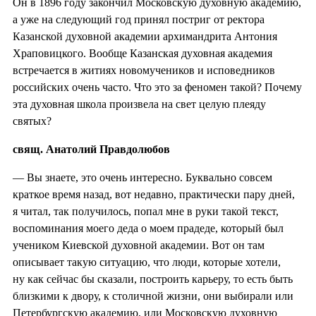
Он в 1896 году закончил Московскую духовную академию,
а уже на следующий год принял постриг от ректора
Казанской духовной академии архимандрита Антония
Храповицкого. Вообще Казанская духовная академия
встречается в житиях новомучеников и исповедников
российских очень часто. Что это за феномен такой? Почему
эта духовная школа произвела на свет целую плеяду
святых?
свящ. Анатолий Правдолюбов
— Вы знаете, это очень интересно. Буквально совсем
краткое время назад, вот недавно, практически пару дней,
я читал, так получилось, попал мне в руки такой текст,
воспоминания моего деда о моем прадеде, который был
учеником Киевской духовной академии. Вот он там
описывает такую ситуацию, что люди, которые хотели,
ну как сейчас бы сказали, построить карьеру, то есть быть
близкими к двору, к столичной жизни, они выбирали или
Петербургскую академию, или Московскую духовную