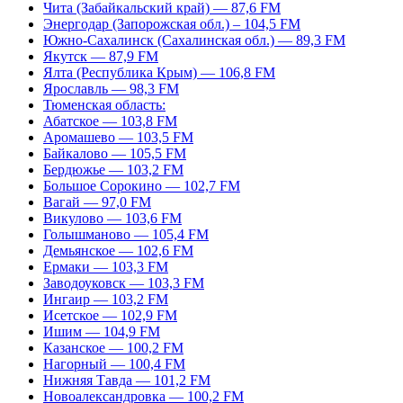
Чита (Забайкальский край) — 87,6 FM
Энергодар (Запорожская обл.) – 104,5 FM
Южно-Сахалинск (Сахалинская обл.) — 89,3 FM
Якутск — 87,9 FM
Ялта (Республика Крым) — 106,8 FM
Ярославль — 98,3 FM
Тюменская область:
Абатское — 103,8 FM
Аромашево — 103,5 FM
Байкалово — 105,5 FM
Бердюжье — 103,2 FM
Большое Сорокино — 102,7 FM
Вагай — 97,0 FM
Викулово — 103,6 FM
Голышманово — 105,4 FM
Демьянское — 102,6 FM
Ермаки — 103,3 FM
Заводоуковск — 103,3 FM
Ингаир — 103,2 FM
Исетское — 102,9 FM
Ишим — 104,9 FM
Казанское — 100,2 FM
Нагорный — 100,4 FM
Нижняя Тавда — 101,2 FM
Новоалександровка — 100,2 FM