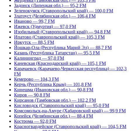
Жердевка (Тамбовская обл.) — 103,3 FM
Задонск (Липецкая обл.) — 95,2 FM
Зеленокумск (Ставропольский край) — 100,0 FM
Златоуст (Челябинская обл.) — 106,4 FM
Иваново — 99,7 FM
Ижевск (Удмуртия) — 97,0 FM
Изобильный (Ставропольский край) — 94,8 FM
Ипатово (Ставропольский край) — 105,3 FM
Иркутск — 88,5 FM
Йошкар-Ола (Республика Марий Эл) — 88,7 FM
Казань (Республика Татарстан) — 95,5 FM
Калининград — 97,0 FM
Каневская (Краснодарский край) — 105,1 FM
Карачаевск (Карачаево-Черкесская республика) — 102,3
FM
Кемерово — 104,3 FM
Керчь (Республика Крым) — 101,8 FM
Кинешма (Ивановская обл.) — 90,8 FM
Киров — 90,8 FM
Кирсанов (Тамбовская обл.) — 102,2 FM
Кисловодск (Ставропольский край) — 95,0 FM
Комсомольск-на-Амуре (Хабаровский край) — 99,9 FM
Копейск (Челябинская обл.) — 88,4 FM
Кострома — 92,0 FM
Красногвардейское (Ставропольский край) — 104,5 FM