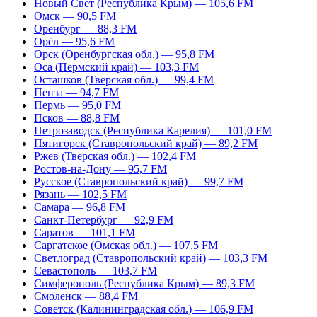
Новый Свет (Республика Крым) — 105,6 FM
Омск — 90,5 FM
Оренбург — 88,3 FM
Орёл — 95,6 FM
Орск (Оренбургская обл.) — 95,8 FM
Оса (Пермский край) — 103,3 FM
Осташков (Тверская обл.) — 99,4 FM
Пенза — 94,7 FM
Пермь — 95,0 FM
Псков — 88,8 FM
Петрозаводск (Республика Карелия) — 101,0 FM
Пятигорск (Ставропольский край) — 89,2 FM
Ржев (Тверская обл.) — 102,4 FM
Ростов-на-Дону — 95,7 FM
Русское (Ставропольский край) — 99,7 FM
Рязань — 102,5 FM
Самара — 96,8 FM
Санкт-Петербург — 92,9 FM
Саратов — 101,1 FM
Саргатское (Омская обл.) — 107,5 FM
Светлоград (Ставропольский край) — 103,3 FM
Севастополь — 103,7 FM
Симферополь (Республика Крым) — 89,3 FM
Смоленск — 88,4 FM
Советск (Калининградская обл.) — 106,9 FM