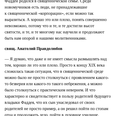
Фаддей родился в священнической семье. Среди
новомучников есть люди, не принадлежавшие
к священнической «корпорации», если можно так
выразиться. А хорошо это или плохо, понять совершенно
невозможно, потому что и те, и те достигли высот
святости, и те, и те многому нас научили и продолжают
быть нам опорой и нашими молитвенниками.
свящ. Анатолий Правдолюбов
— Я думаю, что даже и не имеет смысла размышлять над
тем, хорошо ли это или плохо. Просто к концу XIX века
сложилась такая ситуация, что в священнической среде
можно было не просто столкнуться с проявлением какого-
то безверия или какого-то такого небрежения, а можно
было столкнуться с практическим неверием. И что
характерно и свидетельствует в пользу родителей будущего
владыки Фаддея, что их сын унаследовал от своих
родителей не просто пример, а он решил пойти по стопам
отца и продолжить дело, пойти в духовное училище,