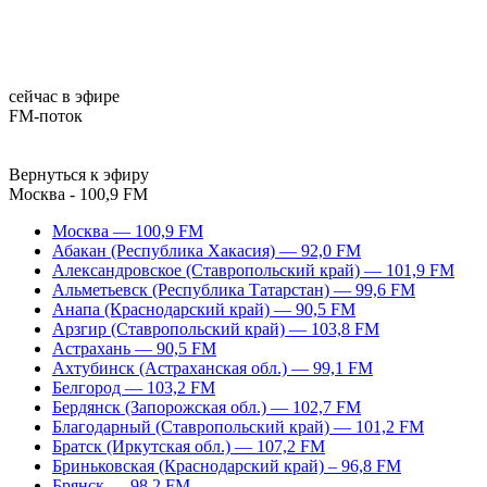
сейчас в эфире
FM-поток
Вернуться к эфиру
Москва - 100,9 FM
Москва — 100,9 FM
Абакан (Республика Хакасия) — 92,0 FM
Александровское (Ставропольский край) — 101,9 FM
Альметьевск (Республика Татарстан) — 99,6 FM
Анапа (Краснодарский край) — 90,5 FM
Арзгир (Ставропольский край) — 103,8 FM
Астрахань — 90,5 FM
Ахтубинск (Астраханская обл.) — 99,1 FM
Белгород — 103,2 FM
Бердянск (Запорожская обл.) — 102,7 FM
Благодарный (Ставропольский край) — 101,2 FM
Братск (Иркутская обл.) — 107,2 FM
Бриньковская (Краснодарский край) – 96,8 FM
Брянск — 98,2 FM