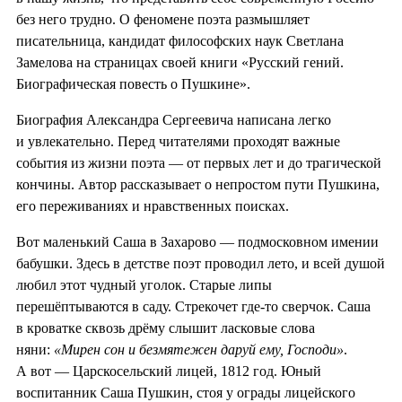
без него трудно. О феномене поэта размышляет
писательница, кандидат философских наук Светлана
Замелова на страницах своей книги «Русский гений.
Биографическая повесть о Пушкине».
Биография Александра Сергеевича написана легко
и увлекательно. Перед читателями проходят важные
события из жизни поэта — от первых лет и до трагической
кончины. Автор рассказывает о непростом пути Пушкина,
его переживаниях и нравственных поисках.
Вот маленький Саша в Захарово — подмосковном имении
бабушки. Здесь в детстве поэт проводил лето, и всей душой
любил этот чудный уголок. Старые липы
перешёптываются в саду. Стрекочет где-то сверчок. Саша
в кроватке сквозь дрёму слышит ласковые слова
няни:
«Мирен сон и безмятежен даруй ему, Господи»
.
А вот — Царскосельский лицей, 1812 год. Юный
воспитанник Саша Пушкин, стоя у ограды лицейского