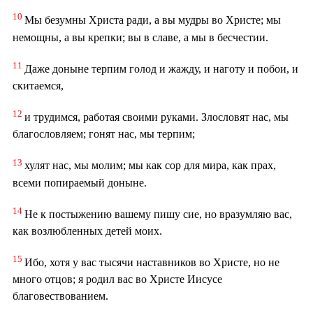
10
Мы безумны Христа ради, а вы мудры во Христе; мы
немощны, а вы крепки; вы в славе, а мы в бесчестии.
11
Даже доныне терпим голод и жажду, и наготу и побои, и
скитаемся,
12
и трудимся, работая своими руками. Злословят нас, мы
благословляем; гонят нас, мы терпим;
13
хулят нас, мы молим; мы как сор для мира, как прах,
всеми попираемый доныне.
14
Не к постыжению вашему пишу сие, но вразумляю вас,
как возлюбленных детей моих.
15
Ибо, хотя у вас тысячи наставников во Христе, но не
много отцов; я родил вас во Христе Иисусе
благовествованием.