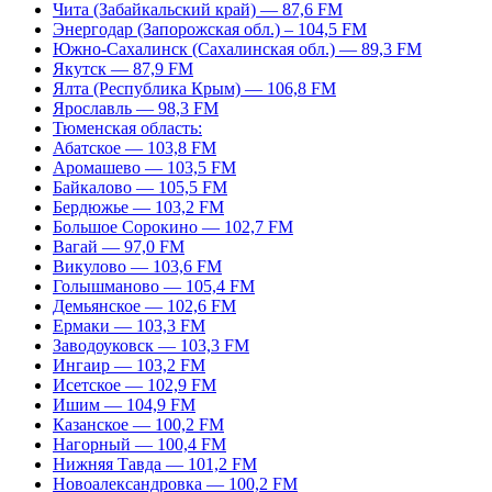
Чита (Забайкальский край) — 87,6 FM
Энергодар (Запорожская обл.) – 104,5 FM
Южно-Сахалинск (Сахалинская обл.) — 89,3 FM
Якутск — 87,9 FM
Ялта (Республика Крым) — 106,8 FM
Ярославль — 98,3 FM
Тюменская область:
Абатское — 103,8 FM
Аромашево — 103,5 FM
Байкалово — 105,5 FM
Бердюжье — 103,2 FM
Большое Сорокино — 102,7 FM
Вагай — 97,0 FM
Викулово — 103,6 FM
Голышманово — 105,4 FM
Демьянское — 102,6 FM
Ермаки — 103,3 FM
Заводоуковск — 103,3 FM
Ингаир — 103,2 FM
Исетское — 102,9 FM
Ишим — 104,9 FM
Казанское — 100,2 FM
Нагорный — 100,4 FM
Нижняя Тавда — 101,2 FM
Новоалександровка — 100,2 FM