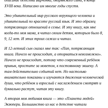
описание детства Барчонка, дворянского сына, в конце
XVIII века. Написано им многие годы спустя.
Это удивительный мир русского верующего человека и
удивительный по красоте русский язык. И это образец
потрясающих отношений в семье. И эту книгу, как мне
когда-то моя мама, я читал своим детям, которым было 8,
9, 12 лет. И этих троих сажал и читал.
И 12-летний сын сказал мне так: «Пап, потрясающая
книга. Ничего не происходит, а оторваться невозможно».
Ничего не происходит, потому что современный ребёнок
привык, простите за моветон, к постоянному экшену. А
там действительно событий нет. Но настолько
внимательно показаны и изучаются движения человеческой
души, что ребёнок и взрослый с наслаждением смотрят и
буквально растут, читая эту книгу.
А вторая моя любимая книга — это «Планета людей»
Экзюпери. Большинство из нас в детстве читали