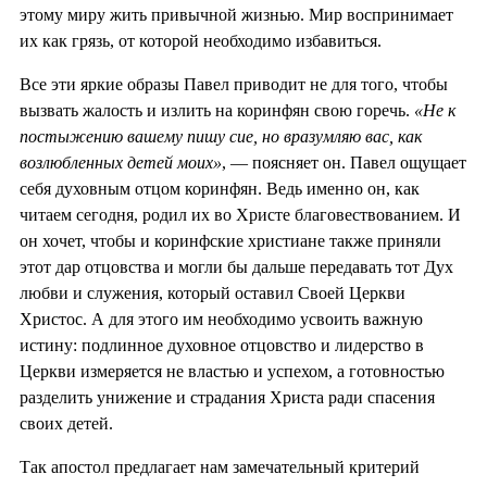
этому миру жить привычной жизнью. Мир воспринимает
их как грязь, от которой необходимо избавиться.
Все эти яркие образы Павел приводит не для того, чтобы
вызвать жалость и излить на коринфян свою горечь.
«Не к
постыжению вашему пишу сие, но вразумляю вас, как
возлюбленных детей моих»
, — поясняет он. Павел ощущает
себя духовным отцом коринфян. Ведь именно он, как
читаем сегодня, родил их во Христе благовествованием. И
он хочет, чтобы и коринфские христиане также приняли
этот дар отцовства и могли бы дальше передавать тот Дух
любви и служения, который оставил Своей Церкви
Христос. А для этого им необходимо усвоить важную
истину: подлинное духовное отцовство и лидерство в
Церкви измеряется не властью и успехом, а готовностью
разделить унижение и страдания Христа ради спасения
своих детей.
Так апостол предлагает нам замечательный критерий