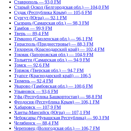
Ставрополь — 93,0 FM
Старый Оскол (Белгородская обл.) — 104,0 FM
Судак (Республика Крым) — 105,6 FM
Сургут (Югра) — 92,1 FM
Сызрань (Самарская обл.) — 98,3 FM
Тамбов — 99,9 FM
Тверь — 89,4 FM
Тёмкино (Смоленская обл.) — 96,1 FM
Тирасполь (Приднестровье) — 88,3 FM
Тихорецк (Краснодарский край) — 102,4 FM
Токмак (Запорожская обл.) — 104,9 FM
Тольятти (Самарская обл.) — 94,9 FM
Томск — 92,6 FM
Торжок (Тверская обл.) — 94,7 FM
Туапсе (Краснодарский край) — 106,5
Тюмень — 92,4 FM
Уварово (Тамбовская обл.) — 100,6 FM
Ульяновск — 93,6 FM
Уфа (Республика Башкортостан) — 98,8 FM
Феодосия (Республика Крым) — 106,1 FM
Хабаровск — 107,9 FM
Ханты-Мансийск (Югра) — 107,1 FM
Чебоксары (Чувашская Республика) — 90,3 FM
Челябинск — 88,4 FM
Череповец (Вологодская обл.) — 106,7 FM