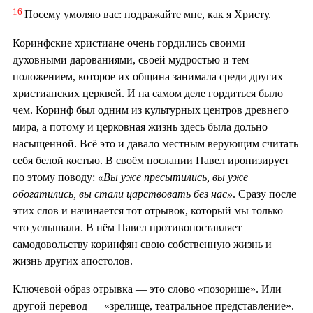
16
Посему умоляю вас: подражайте мне, как я Христу.
Коринфские христиане очень гордились своими
духовными дарованиями, своей мудростью и тем
положением, которое их община занимала среди других
христианских церквей. И на самом деле гордиться было
чем. Коринф был одним из культурных центров древнего
мира, а потому и церковная жизнь здесь была дольно
насыщенной. Всё это и давало местным верующим считать
себя белой костью. В своём послании Павел иронизирует
по этому поводу:
«Вы уже пресытились, вы уже
обогатились, вы стали царствовать без нас»
. Сразу после
этих слов и начинается тот отрывок, который мы только
что услышали. В нём Павел противопоставляет
самодовольству коринфян свою собственную жизнь и
жизнь других апостолов.
Ключевой образ отрывка — это слово «позорище». Или
другой перевод — «зрелище, театральное представление».