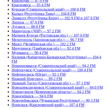
Краснодар — 87,9 FM
Красноярск — 95,4 FM
Курская (Ставропольский край) — 100,0 FM
Кызыл (Республика Тыва) — 104,8 FM
Лимасол (Республика Кипр) — 102,9 FM и 107,9 FM
Липецк — 97,9 FM
Луганск — 88,8 FM
Мариуполь (ДНР) — 97,2 FM
Матвеев Курган (Ростовская обл.) — 107,0 FM
Мелитополь (Запорожская обл.) — 96,7 FM
Миасс (Челябинская обл.) — 102,2 FM
Мичуринск (Тамбовская обл.) — 92,4 FM
Мурманск — 90,4 FM
Нальчик (Кабардино-Балкарская Республика) — 104,4
FM
Невинномысск (Ставропольский край) — 94,2 FM
Нефтекумск (Ставропольский край) — 100,4 FM
Нефтеюганск (Югра) — 92,1 FM
Нижний Новгород — 89,2 FM
Нижний Тагил (Свердловская обл.) — 97,1 FM
Новоалександровск (Ставропольский край) — 94,0 FM
Новокузнецк (Кемеровская область) — 94,2 FM
Новосибирск — 94,6 FM
Новочебоксарск (Чувашская Республика) — 90,3 FM
Норильск (Красноярский край) — 107,4 FM