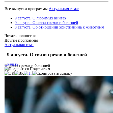
Все выпуски программы
Актуальная тема:
9 августа. О любимых книгах
9 августа. О связи грехов и болезней
8 августа. Об отношении христианина к животным
Читать полностью
Другие программы
Актуальная тема
9 августа. О связи грехов и болезней
Скачать
О связи грехов и болезней
Поделиться