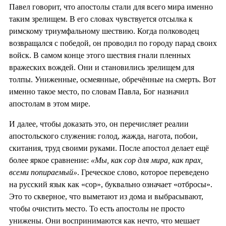
Павел говорит, что апостолы стали для всего мира именно
таким зрелищем. В его словах чувствуется отсылка к
римскому триумфальному шествию. Когда полководец
возвращался с победой, он проводил по городу парад своих
войск. В самом конце этого шествия гнали пленных
вражеских вождей. Они и становились зрелищем для
толпы. Униженные, осмеянные, обречённые на смерть. Вот
именно такое место, по словам Павла, Бог назначил
апостолам в этом мире.
И далее, чтобы доказать это, он перечисляет реалии
апостольского служения: голод, жажда, нагота, побои,
скитания, труд своими руками. После апостол делает ещё
более яркое сравнение:
«Мы, как сор для мира, как прах,
всеми попираемый»
. Греческое слово, которое переведено
на русский язык как «сор», буквально означает «отбросы».
Это то скверное, что выметают из дома и выбрасывают,
чтобы очистить место. То есть апостолы не просто
унижены. Они воспринимаются как нечто, что мешает