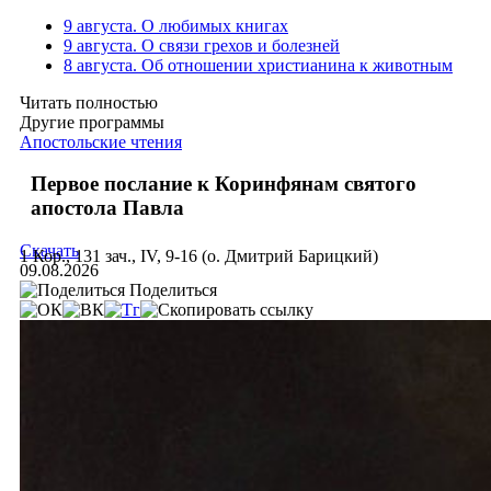
9 августа. О любимых книгах
9 августа. О связи грехов и болезней
8 августа. Об отношении христианина к животным
Читать полностью
Другие программы
Апостольские чтения
Первое послание к Коринфянам святого
апостола Павла
Скачать
1 Кор., 131 зач., IV, 9-16 (о. Дмитрий Барицкий)
09.08.2026
Поделиться