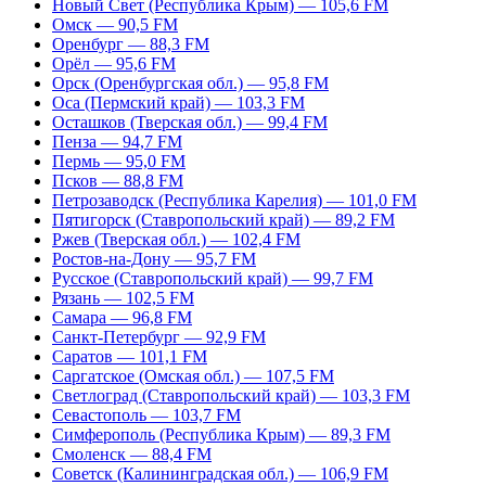
Новый Свет (Республика Крым) — 105,6 FM
Омск — 90,5 FM
Оренбург — 88,3 FM
Орёл — 95,6 FM
Орск (Оренбургская обл.) — 95,8 FM
Оса (Пермский край) — 103,3 FM
Осташков (Тверская обл.) — 99,4 FM
Пенза — 94,7 FM
Пермь — 95,0 FM
Псков — 88,8 FM
Петрозаводск (Республика Карелия) — 101,0 FM
Пятигорск (Ставропольский край) — 89,2 FM
Ржев (Тверская обл.) — 102,4 FM
Ростов-на-Дону — 95,7 FM
Русское (Ставропольский край) — 99,7 FM
Рязань — 102,5 FM
Самара — 96,8 FM
Санкт-Петербург — 92,9 FM
Саратов — 101,1 FM
Саргатское (Омская обл.) — 107,5 FM
Светлоград (Ставропольский край) — 103,3 FM
Севастополь — 103,7 FM
Симферополь (Республика Крым) — 89,3 FM
Смоленск — 88,4 FM
Советск (Калининградская обл.) — 106,9 FM