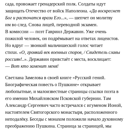
сада, провожает гренадерский полк. Солдаты идут
защищать Отечество от войск Наполеона.
«Да воскреснет
Бог и расточатся врази Его...»
, — шепчет он молитву
им во след. Снова лицей, переводной экзамен.
В комиссии — поэт Гавриил Державин. Уже очень
пожилой человек, он подрёмывает на ответах лицеистов.
Но вдруг — звонкий мальчишеский голос читает
стихи.
«О, громкий век военных споров, / Свидетель славы
россиян!..»
. Державин привстаёт с места, восклицает:
—
Вот кто заменит меня!
Светлана Замелова в своей книге «Русский гений.
Биографическая повесть о Пушкине» открывает
любопытные, и малоизвестные страницы ссылки поэта в
его имении Михайловском Псковской губернии. Там
Александр Сергеевич часто встречался с игуменом Ионой,
настоятелем Святогорского монастыря, расположенного
неподалёку. Беседы с монахом положили начало духовному
преображению Пушкина. Страница за страницей, мы