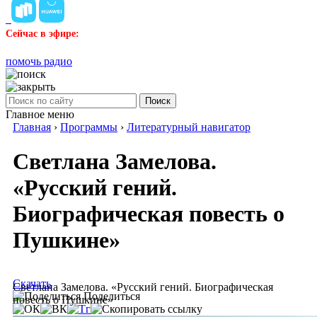
Сейчас в эфире:
помочь радио
Поиск
Главное меню
Главная
›
Программы
›
Литературный навигатор
Светлана Замелова.
«Русский гений.
Биографическая повесть о
Пушкине»
Скачать
Светлана Замелова. «Русский гений. Биографическая
Поделиться
повесть о Пушкине»