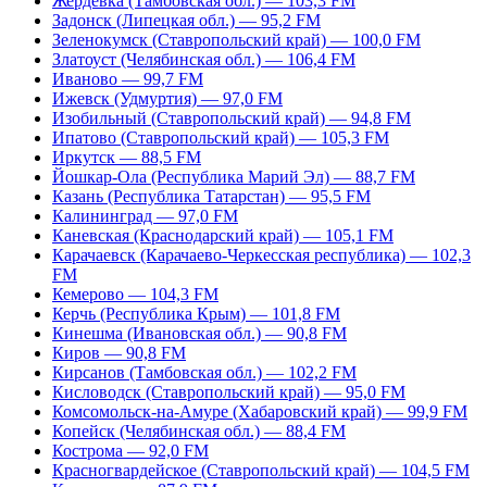
Жердевка (Тамбовская обл.) — 103,3 FM
Задонск (Липецкая обл.) — 95,2 FM
Зеленокумск (Ставропольский край) — 100,0 FM
Златоуст (Челябинская обл.) — 106,4 FM
Иваново — 99,7 FM
Ижевск (Удмуртия) — 97,0 FM
Изобильный (Ставропольский край) — 94,8 FM
Ипатово (Ставропольский край) — 105,3 FM
Иркутск — 88,5 FM
Йошкар-Ола (Республика Марий Эл) — 88,7 FM
Казань (Республика Татарстан) — 95,5 FM
Калининград — 97,0 FM
Каневская (Краснодарский край) — 105,1 FM
Карачаевск (Карачаево-Черкесская республика) — 102,3
FM
Кемерово — 104,3 FM
Керчь (Республика Крым) — 101,8 FM
Кинешма (Ивановская обл.) — 90,8 FM
Киров — 90,8 FM
Кирсанов (Тамбовская обл.) — 102,2 FM
Кисловодск (Ставропольский край) — 95,0 FM
Комсомольск-на-Амуре (Хабаровский край) — 99,9 FM
Копейск (Челябинская обл.) — 88,4 FM
Кострома — 92,0 FM
Красногвардейское (Ставропольский край) — 104,5 FM