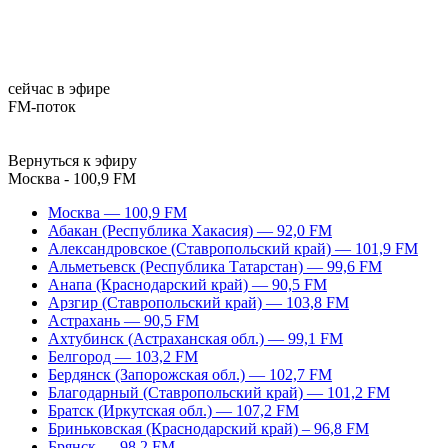
сейчас в эфире
FM-поток
Вернуться к эфиру
Москва - 100,9 FM
Москва — 100,9 FM
Абакан (Республика Хакасия) — 92,0 FM
Александровское (Ставропольский край) — 101,9 FM
Альметьевск (Республика Татарстан) — 99,6 FM
Анапа (Краснодарский край) — 90,5 FM
Арзгир (Ставропольский край) — 103,8 FM
Астрахань — 90,5 FM
Ахтубинск (Астраханская обл.) — 99,1 FM
Белгород — 103,2 FM
Бердянск (Запорожская обл.) — 102,7 FM
Благодарный (Ставропольский край) — 101,2 FM
Братск (Иркутская обл.) — 107,2 FM
Бриньковская (Краснодарский край) – 96,8 FM
Брянск — 98,2 FM