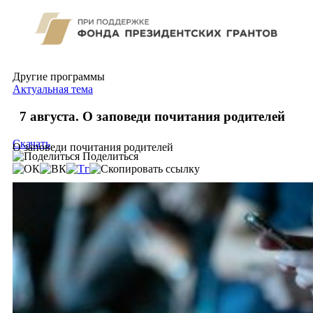
Другие программы
Актуальная тема
7 августа. О заповеди почитания родителей
Скачать
О заповеди почитания родителей
Поделиться