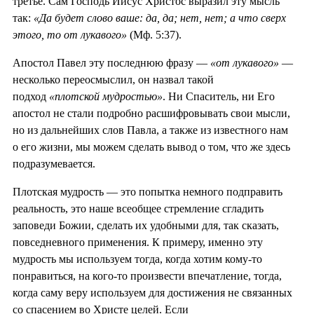
третье. Сам Господь Иисус Христос выразил эту мысль
так:
«Да будет слово ваше: да, да; нет, нет; а что сверх
этого, то от лукавого»
(Мф. 5:37).
Апостол Павел эту последнюю фразу —
«от лукавого»
—
несколько переосмыслил, он назвал такой
подход
«плотской мудростью»
. Ни Спаситель, ни Его
апостол не стали подробно расшифровывать свои мысли,
но из дальнейших слов Павла, а также из известного нам
о его жизни, мы можем сделать вывод о том, что же здесь
подразумевается.
Плотская мудрость — это попытка немного подправить
реальность, это наше всеобщее стремление сгладить
заповеди Божии, сделать их удобными для, так сказать,
повседневного применения. К примеру, именно эту
мудрость мы используем тогда, когда хотим кому-то
понравиться, на кого-то произвести впечатление, тогда,
когда саму веру используем для достижения не связанных
со спасением во Христе целей. Если