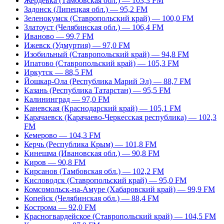
Жердевка (Тамбовская обл.) — 103,3 FM
Задонск (Липецкая обл.) — 95,2 FM
Зеленокумск (Ставропольский край) — 100,0 FM
Златоуст (Челябинская обл.) — 106,4 FM
Иваново — 99,7 FM
Ижевск (Удмуртия) — 97,0 FM
Изобильный (Ставропольский край) — 94,8 FM
Ипатово (Ставропольский край) — 105,3 FM
Иркутск — 88,5 FM
Йошкар-Ола (Республика Марий Эл) — 88,7 FM
Казань (Республика Татарстан) — 95,5 FM
Калининград — 97,0 FM
Каневская (Краснодарский край) — 105,1 FM
Карачаевск (Карачаево-Черкесская республика) — 102,3
FM
Кемерово — 104,3 FM
Керчь (Республика Крым) — 101,8 FM
Кинешма (Ивановская обл.) — 90,8 FM
Киров — 90,8 FM
Кирсанов (Тамбовская обл.) — 102,2 FM
Кисловодск (Ставропольский край) — 95,0 FM
Комсомольск-на-Амуре (Хабаровский край) — 99,9 FM
Копейск (Челябинская обл.) — 88,4 FM
Кострома — 92,0 FM
Красногвардейское (Ставропольский край) — 104,5 FM