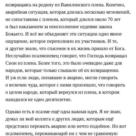
возвращаясь на родину из Вавилонского плена. Конечно,
аварийная ситуация, которая длилась несколько мгновений,
не сопоставима с пленом, который длился около 70 лет
и был наказанием за неисполнение иудеями закона
Божьего. И всё же объединяет эти ситуации одно явное
ощущение, которое переполняло их участников. И те,
и другие знали, что спасение в их жизнь пришло от Бога.
Неслучайно псалмопевец говорит, что Господь возвращал
Сион из плена. Более того, это было очевидно даже для
народов, которые только слышали об их возвращении.
И уж если люди, попавшие в аварию, могли говорить
о величии чуда, которое с ними произошло, что говорить
о целом народе, который вернулся из плена, в котором
находился не одно десятилетие.
Однако есть в псалме ещё одна важная идея. Я не знаю,
думал ли мой коллега о других людях, которым ещё
предстояло пережить аварию или нечто подобное. Но вот
псалмопевец, переживающий ни с чем не сравнимую