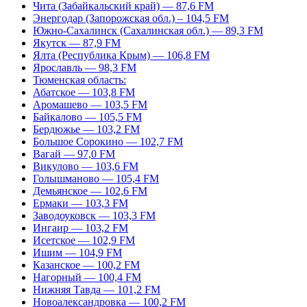
Чита (Забайкальский край) — 87,6 FM
Энергодар (Запорожская обл.) – 104,5 FM
Южно-Сахалинск (Сахалинская обл.) — 89,3 FM
Якутск — 87,9 FM
Ялта (Республика Крым) — 106,8 FM
Ярославль — 98,3 FM
Тюменская область:
Абатское — 103,8 FM
Аромашево — 103,5 FM
Байкалово — 105,5 FM
Бердюжье — 103,2 FM
Большое Сорокино — 102,7 FM
Вагай — 97,0 FM
Викулово — 103,6 FM
Голышманово — 105,4 FM
Демьянское — 102,6 FM
Ермаки — 103,3 FM
Заводоуковск — 103,3 FM
Ингаир — 103,2 FM
Исетское — 102,9 FM
Ишим — 104,9 FM
Казанское — 100,2 FM
Нагорный — 100,4 FM
Нижняя Тавда — 101,2 FM
Новоалександровка — 100,2 FM