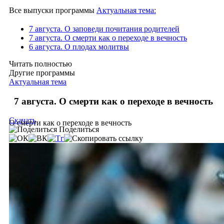
Все выпуски программы
Актуальная тема:
7 августа. О заповеди почитания родителей
7 августа. О смерти как о переходе в вечность
6 августа. О плодах молитвы
Читать полностью
Другие программы
Актуальная тема
7 августа. О смерти как о переходе в вечность
Скачать
О смерти как о переходе в вечность
Поделиться