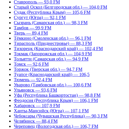
Ставрополь — 93,0 FM
Старый Оскол (Белгородская обл.) — 104,0 FM
Судак (Республика Крым) — 105,6 FM
Сургут (Югра) — 92,1 FM
Сызрань (Самарская обл.) — 98,3 FM
Тамбов — 99,9 FM
Тверь — 89,4 FM
Тёмкино (Смоленская обл.) — 96,1 FM
Тирасполь (Приднестровье) — 88,3 FM
Тихорецк (Краснодарский край) — 102,4 FM
Токмак (Запорожская обл.) — 104,9 FM
Тольятти (Самарская обл.) — 94,9 FM
Томск — 92,6 FM
Торжок (Тверская обл.) — 94,7 FM
Туапсе (Краснодарский край) — 106,5
Тюмень — 92,4 FM
Уварово (Тамбовская обл.) — 100,6 FM
Ульяновск — 93,6 FM
Уфа (Республика Башкортостан) — 98,8 FM
Феодосия (Республика Крым) — 106,1 FM
Хабаровск — 107,9 FM
Ханты-Мансийск (Югра) — 107,1 FM
Чебоксары (Чувашская Республика) — 90,3 FM
Челябинск — 88,4 FM
Череповец (Вологодская обл.) — 106,7 FM