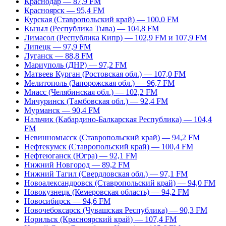
Краснодар — 87,9 FM
Красноярск — 95,4 FM
Курская (Ставропольский край) — 100,0 FM
Кызыл (Республика Тыва) — 104,8 FM
Лимасол (Республика Кипр) — 102,9 FM и 107,9 FM
Липецк — 97,9 FM
Луганск — 88,8 FM
Мариуполь (ДНР) — 97,2 FM
Матвеев Курган (Ростовская обл.) — 107,0 FM
Мелитополь (Запорожская обл.) — 96,7 FM
Миасс (Челябинская обл.) — 102,2 FM
Мичуринск (Тамбовская обл.) — 92,4 FM
Мурманск — 90,4 FM
Нальчик (Кабардино-Балкарская Республика) — 104,4
FM
Невинномысск (Ставропольский край) — 94,2 FM
Нефтекумск (Ставропольский край) — 100,4 FM
Нефтеюганск (Югра) — 92,1 FM
Нижний Новгород — 89,2 FM
Нижний Тагил (Свердловская обл.) — 97,1 FM
Новоалександровск (Ставропольский край) — 94,0 FM
Новокузнецк (Кемеровская область) — 94,2 FM
Новосибирск — 94,6 FM
Новочебоксарск (Чувашская Республика) — 90,3 FM
Норильск (Красноярский край) — 107,4 FM