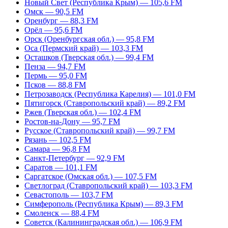
Новый Свет (Республика Крым) — 105,6 FM
Омск — 90,5 FM
Оренбург — 88,3 FM
Орёл — 95,6 FM
Орск (Оренбургская обл.) — 95,8 FM
Оса (Пермский край) — 103,3 FM
Осташков (Тверская обл.) — 99,4 FM
Пенза — 94,7 FM
Пермь — 95,0 FM
Псков — 88,8 FM
Петрозаводск (Республика Карелия) — 101,0 FM
Пятигорск (Ставропольский край) — 89,2 FM
Ржев (Тверская обл.) — 102,4 FM
Ростов-на-Дону — 95,7 FM
Русское (Ставропольский край) — 99,7 FM
Рязань — 102,5 FM
Самара — 96,8 FM
Санкт-Петербург — 92,9 FM
Саратов — 101,1 FM
Саргатское (Омская обл.) — 107,5 FM
Светлоград (Ставропольский край) — 103,3 FM
Севастополь — 103,7 FM
Симферополь (Республика Крым) — 89,3 FM
Смоленск — 88,4 FM
Советск (Калининградская обл.) — 106,9 FM