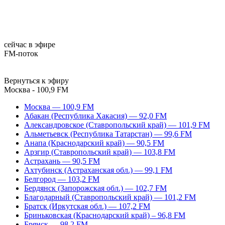
сейчас в эфире
FM-поток
Вернуться к эфиру
Москва - 100,9 FM
Москва — 100,9 FM
Абакан (Республика Хакасия) — 92,0 FM
Александровское (Ставропольский край) — 101,9 FM
Альметьевск (Республика Татарстан) — 99,6 FM
Анапа (Краснодарский край) — 90,5 FM
Арзгир (Ставропольский край) — 103,8 FM
Астрахань — 90,5 FM
Ахтубинск (Астраханская обл.) — 99,1 FM
Белгород — 103,2 FM
Бердянск (Запорожская обл.) — 102,7 FM
Благодарный (Ставропольский край) — 101,2 FM
Братск (Иркутская обл.) — 107,2 FM
Бриньковская (Краснодарский край) – 96,8 FM
Брянск — 98,2 FM