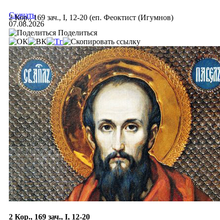
Скачать
2 Кор., 169 зач., I, 12-20 (еп. Феоктист (Игумнов)
07.08.2026
Поделиться
2 Кор., 169 зач., I, 12-20