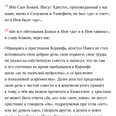
19
Ибо Сын Божий, Иисус Христос, проповеданный у вас
нами, мною и Силуаном и Тимофеем, не был «да» и «нет»;
но в Нем было «да»,-
20
ибо все обетования Божии в Нем «да» и в Нем «аминь»,-
в славу Божию, через нас.
Обращаясь к христианам Коринфа, апостол Павел не стал
вспоминать свои добрые дела, свои подвиги, свои труды,
он указал на собственную совесть и написал, что он сам
и его спутники во время пребывания в Коринфе
жили
«не по плотской мудрости»
, а
«в простоте
и богоугодной искренности»
. Далее апостол продолжил
свою речь о чистой совести и в конечном итоге пришёл
к тому, о чём мы можем прочитать в Евангелии: у христиан
не может быть ответа
«да, но»
или
«нет, хотя»
, не могут
христиане и говорить
«да»
, подразумевая при этом «нет»,
или же думать одно, говорить другое, а делать и вовсе