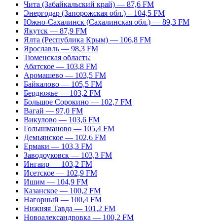
Чита (Забайкальский край) — 87,6 FM
Энергодар (Запорожская обл.) – 104,5 FM
Южно-Сахалинск (Сахалинская обл.) — 89,3 FM
Якутск — 87,9 FM
Ялта (Республика Крым) — 106,8 FM
Ярославль — 98,3 FM
Тюменская область:
Абатское — 103,8 FM
Аромашево — 103,5 FM
Байкалово — 105,5 FM
Бердюжье — 103,2 FM
Большое Сорокино — 102,7 FM
Вагай — 97,0 FM
Викулово — 103,6 FM
Голышманово — 105,4 FM
Демьянское — 102,6 FM
Ермаки — 103,3 FM
Заводоуковск — 103,3 FM
Ингаир — 103,2 FM
Исетское — 102,9 FM
Ишим — 104,9 FM
Казанское — 100,2 FM
Нагорный — 100,4 FM
Нижняя Тавда — 101,2 FM
Новоалександровка — 100,2 FM