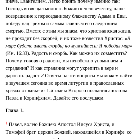
иначе, Евангелием. Легко понять почему именно так:
Господь возвещал милость Божию к человечеству, наше
возвращение к первозданному блаженству Адама и Евы,
победу над грехом и самым главным его следствием —
смертью. Вместе с этим мы знаем, что христианская жизнь
не проходит без скорбей, и их тоже возвестил Христос:
«В
мире будете иметь скорбь; но мужайтесь: Я победил мир»
(Ин. 16:33). Радость и скорбь. Как можно их совместить?
Почему, говоря о радости, мы неизбежно упоминаем и
страдания? И как страдания могут укрепить в вере и
даровать радость? Ответы на эти вопросы мы можем найти
в звучащем сегодня во время литургии в православных
храмах отрывке из 1-й главы Второго послания апостола
Павла к Коринфянам. Давайте его послушаем.
Глава 1.
1
Павел, волею Божиею Апостол Иисуса Христа, и
Тимофей брат, церкви Божией, находящейся в Коринфе, со