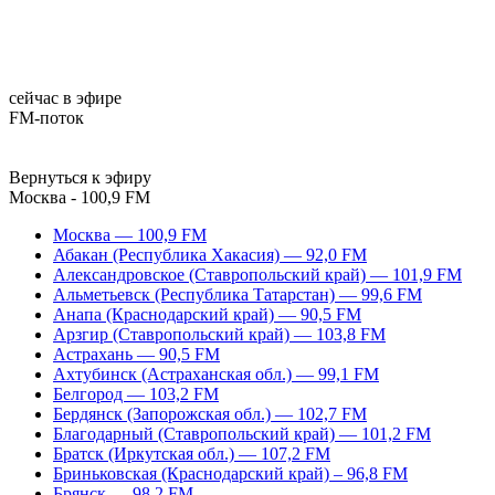
сейчас в эфире
FM-поток
Вернуться к эфиру
Москва - 100,9 FM
Москва — 100,9 FM
Абакан (Республика Хакасия) — 92,0 FM
Александровское (Ставропольский край) — 101,9 FM
Альметьевск (Республика Татарстан) — 99,6 FM
Анапа (Краснодарский край) — 90,5 FM
Арзгир (Ставропольский край) — 103,8 FM
Астрахань — 90,5 FM
Ахтубинск (Астраханская обл.) — 99,1 FM
Белгород — 103,2 FM
Бердянск (Запорожская обл.) — 102,7 FM
Благодарный (Ставропольский край) — 101,2 FM
Братск (Иркутская обл.) — 107,2 FM
Бриньковская (Краснодарский край) – 96,8 FM
Брянск — 98,2 FM