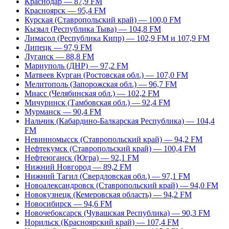
Краснодар — 87,9 FM
Красноярск — 95,4 FM
Курская (Ставропольский край) — 100,0 FM
Кызыл (Республика Тыва) — 104,8 FM
Лимасол (Республика Кипр) — 102,9 FM и 107,9 FM
Липецк — 97,9 FM
Луганск — 88,8 FM
Мариуполь (ДНР) — 97,2 FM
Матвеев Курган (Ростовская обл.) — 107,0 FM
Мелитополь (Запорожская обл.) — 96,7 FM
Миасс (Челябинская обл.) — 102,2 FM
Мичуринск (Тамбовская обл.) — 92,4 FM
Мурманск — 90,4 FM
Нальчик (Кабардино-Балкарская Республика) — 104,4
FM
Невинномысск (Ставропольский край) — 94,2 FM
Нефтекумск (Ставропольский край) — 100,4 FM
Нефтеюганск (Югра) — 92,1 FM
Нижний Новгород — 89,2 FM
Нижний Тагил (Свердловская обл.) — 97,1 FM
Новоалександровск (Ставропольский край) — 94,0 FM
Новокузнецк (Кемеровская область) — 94,2 FM
Новосибирск — 94,6 FM
Новочебоксарск (Чувашская Республика) — 90,3 FM
Норильск (Красноярский край) — 107,4 FM