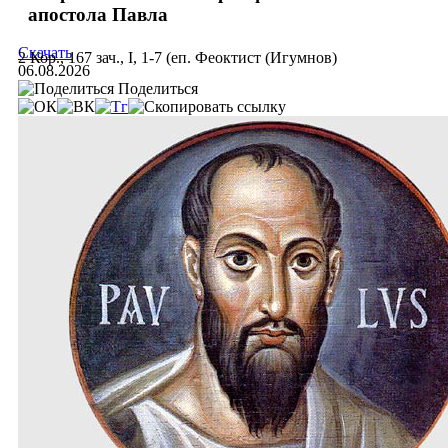
апостола Павла
Скачать
2 Кор., 167 зач., I, 1-7 (еп. Феоктист (Игумнов)
06.08.2026
Поделиться