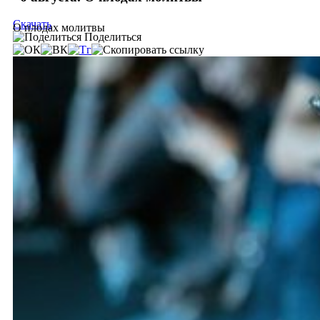
Скачать
О плодах молитвы
Поделиться