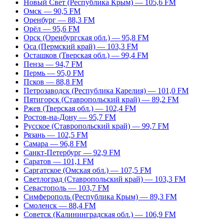
Новый Свет (Республика Крым) — 105,6 FM
Омск — 90,5 FM
Оренбург — 88,3 FM
Орёл — 95,6 FM
Орск (Оренбургская обл.) — 95,8 FM
Оса (Пермский край) — 103,3 FM
Осташков (Тверская обл.) — 99,4 FM
Пенза — 94,7 FM
Пермь — 95,0 FM
Псков — 88,8 FM
Петрозаводск (Республика Карелия) — 101,0 FM
Пятигорск (Ставропольский край) — 89,2 FM
Ржев (Тверская обл.) — 102,4 FM
Ростов-на-Дону — 95,7 FM
Русское (Ставропольский край) — 99,7 FM
Рязань — 102,5 FM
Самара — 96,8 FM
Санкт-Петербург — 92,9 FM
Саратов — 101,1 FM
Саргатское (Омская обл.) — 107,5 FM
Светлоград (Ставропольский край) — 103,3 FM
Севастополь — 103,7 FM
Симферополь (Республика Крым) — 89,3 FM
Смоленск — 88,4 FM
Советск (Калининградская обл.) — 106,9 FM