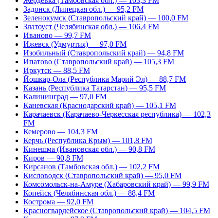
Жердевка (Тамбовская обл.) — 103,3 FM
Задонск (Липецкая обл.) — 95,2 FM
Зеленокумск (Ставропольский край) — 100,0 FM
Златоуст (Челябинская обл.) — 106,4 FM
Иваново — 99,7 FM
Ижевск (Удмуртия) — 97,0 FM
Изобильный (Ставропольский край) — 94,8 FM
Ипатово (Ставропольский край) — 105,3 FM
Иркутск — 88,5 FM
Йошкар-Ола (Республика Марий Эл) — 88,7 FM
Казань (Республика Татарстан) — 95,5 FM
Калининград — 97,0 FM
Каневская (Краснодарский край) — 105,1 FM
Карачаевск (Карачаево-Черкесская республика) — 102,3
FM
Кемерово — 104,3 FM
Керчь (Республика Крым) — 101,8 FM
Кинешма (Ивановская обл.) — 90,8 FM
Киров — 90,8 FM
Кирсанов (Тамбовская обл.) — 102,2 FM
Кисловодск (Ставропольский край) — 95,0 FM
Комсомольск-на-Амуре (Хабаровский край) — 99,9 FM
Копейск (Челябинская обл.) — 88,4 FM
Кострома — 92,0 FM
Красногвардейское (Ставропольский край) — 104,5 FM