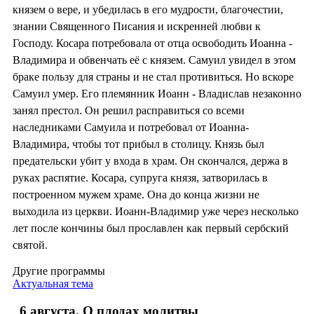
князем о вере, и убедилась в его мудрости, благочестии,
знании Священного Писания и искренней любви к
Господу. Косара потребовала от отца освободить Иоанна -
Владимира и обвенчать её с князем. Самуил увидел в этом
браке пользу для страны и не стал противиться. Но вскоре
Самуил умер. Его племянник Иоанн - Владислав незаконно
занял престол. Он решил расправиться со всеми
наследниками Самуила и потребовал от Иоанна-
Владимира, чтобы тот прибыл в столицу. Князь был
предательски убит у входа в храм. Он скончался, держа в
руках распятие. Косара, супруга князя, затворилась в
построенном мужем храме. Она до конца жизни не
выходила из церкви. Иоанн-Владимир уже через несколько
лет после кончины был прославлен как первый сербский
святой.
Другие программы
Актуальная тема
6 августа. О плодах молитвы