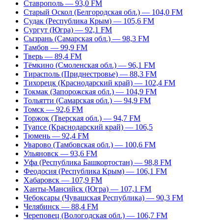
Ставрополь — 93,0 FM
Старый Оскол (Белгородская обл.) — 104,0 FM
Судак (Республика Крым) — 105,6 FM
Сургут (Югра) — 92,1 FM
Сызрань (Самарская обл.) — 98,3 FM
Тамбов — 99,9 FM
Тверь — 89,4 FM
Тёмкино (Смоленская обл.) — 96,1 FM
Тирасполь (Приднестровье) — 88,3 FM
Тихорецк (Краснодарский край) — 102,4 FM
Токмак (Запорожская обл.) — 104,9 FM
Тольятти (Самарская обл.) — 94,9 FM
Томск — 92,6 FM
Торжок (Тверская обл.) — 94,7 FM
Туапсе (Краснодарский край) — 106,5
Тюмень — 92,4 FM
Уварово (Тамбовская обл.) — 100,6 FM
Ульяновск — 93,6 FM
Уфа (Республика Башкортостан) — 98,8 FM
Феодосия (Республика Крым) — 106,1 FM
Хабаровск — 107,9 FM
Ханты-Мансийск (Югра) — 107,1 FM
Чебоксары (Чувашская Республика) — 90,3 FM
Челябинск — 88,4 FM
Череповец (Вологодская обл.) — 106,7 FM