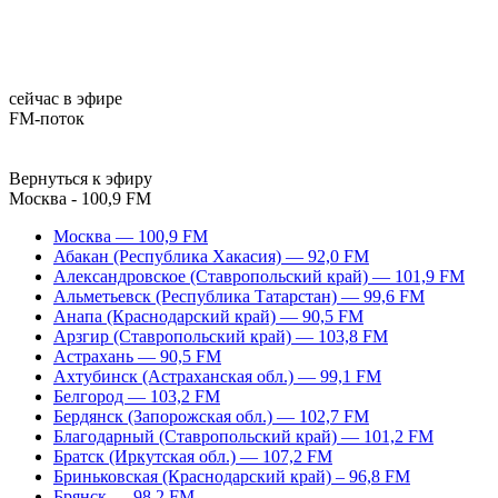
сейчас в эфире
FM-поток
Вернуться к эфиру
Москва - 100,9 FM
Москва — 100,9 FM
Абакан (Республика Хакасия) — 92,0 FM
Александровское (Ставропольский край) — 101,9 FM
Альметьевск (Республика Татарстан) — 99,6 FM
Анапа (Краснодарский край) — 90,5 FM
Арзгир (Ставропольский край) — 103,8 FM
Астрахань — 90,5 FM
Ахтубинск (Астраханская обл.) — 99,1 FM
Белгород — 103,2 FM
Бердянск (Запорожская обл.) — 102,7 FM
Благодарный (Ставропольский край) — 101,2 FM
Братск (Иркутская обл.) — 107,2 FM
Бриньковская (Краснодарский край) – 96,8 FM
Брянск — 98,2 FM