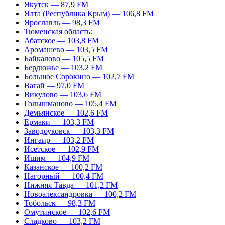
Якутск — 87,9 FM
Ялта (Республика Крым) — 106,8 FM
Ярославль — 98,3 FM
Тюменская область:
Абатское — 103,8 FM
Аромашево — 103,5 FM
Байкалово — 105,5 FM
Бердюжье — 103,2 FM
Большое Сорокино — 102,7 FM
Вагай — 97,0 FM
Викулово — 103,6 FM
Голышманово — 105,4 FM
Демьянское — 102,6 FM
Ермаки — 103,3 FM
Заводоуковск — 103,3 FM
Ингаир — 103,2 FM
Исетское — 102,9 FM
Ишим — 104,9 FM
Казанское — 100,2 FM
Нагорный — 100,4 FM
Нижняя Тавда — 101,2 FM
Новоалександровка — 100,2 FM
Тобольск — 98,3 FM
Омутинское — 102,6 FM
Сладково — 103,2 FM