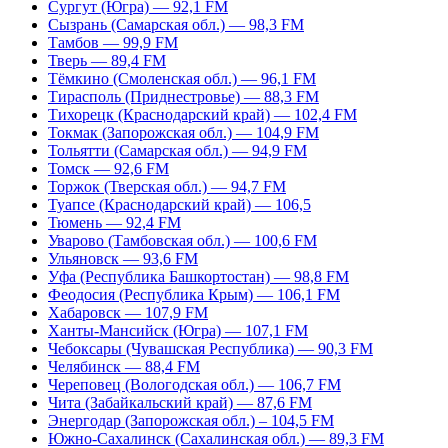
Сургут (Югра) — 92,1 FM
Сызрань (Самарская обл.) — 98,3 FM
Тамбов — 99,9 FM
Тверь — 89,4 FM
Тёмкино (Смоленская обл.) — 96,1 FM
Тирасполь (Приднестровье) — 88,3 FM
Тихорецк (Краснодарский край) — 102,4 FM
Токмак (Запорожская обл.) — 104,9 FM
Тольятти (Самарская обл.) — 94,9 FM
Томск — 92,6 FM
Торжок (Тверская обл.) — 94,7 FM
Туапсе (Краснодарский край) — 106,5
Тюмень — 92,4 FM
Уварово (Тамбовская обл.) — 100,6 FM
Ульяновск — 93,6 FM
Уфа (Республика Башкортостан) — 98,8 FM
Феодосия (Республика Крым) — 106,1 FM
Хабаровск — 107,9 FM
Ханты-Мансийск (Югра) — 107,1 FM
Чебоксары (Чувашская Республика) — 90,3 FM
Челябинск — 88,4 FM
Череповец (Вологодская обл.) — 106,7 FM
Чита (Забайкальский край) — 87,6 FM
Энергодар (Запорожская обл.) – 104,5 FM
Южно-Сахалинск (Сахалинская обл.) — 89,3 FM