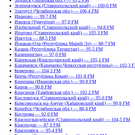
Задонск (Липецкая обл.) — 95,2 FM
Зеленокумск (Ставропольский край) — 100,0 FM
Златоуст (Челябинская обл.) — 106,4 FM
Иваново — 99,7 FM
Ижевск (Удмуртия) — 97,0 FM
Изобильный (Ставропольский край) — 94,8 FM
Ипатово (Ставропольский край) — 105,3 FM
Иркутск — 88,5 FM
Йошкар-Ола (Республика Марий Эл) — 88,7 FM
Казань (Республика Татарстан) — 95,5 FM
Калининград — 97,0 FM
Каневская (Краснодарский край) — 105,1 FM
Карачаевск (Карачаево-Черкесская республика) — 102,3 
Кемерово — 104,3 FM
Керчь (Республика Крым) — 101,8 FM
Кинешма (Ивановская обл.) — 90,8 FM
Киров — 90,8 FM
Кирсанов (Тамбовская обл.) — 102,2 FM
Кисловодск (Ставропольский край) — 95,0 FM
Комсомольск-на-Амуре (Хабаровский край) — 99,9 FM
Копейск (Челябинская обл.) — 88,4 FM
Кострома — 92,0 FM
Красногвардейское (Ставропольский край) — 104,5 FM
Краснодар — 87,9 FM
Красноярск — 95,4 FM