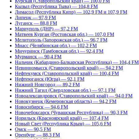
Курская (Ставропольский край) — 100,0 FM
Кызыл (Республика Тыва) — 104,8 FM
Лимасол (Республика Кипр) — 102,9 FM и 107,9 FM
Липецк — 97,9 FM
Луганск — 88,8 FM
Мариуполь (ДНР) — 97,2 FM
Матвеев Курган (Ростовская обл.) — 107,0 FM
Мелитополь (Запорожская обл.) — 96,7 FM
Миасс (Челябинская обл.) — 102,2 FM
Мичуринск (Тамбовская обл.) — 92,4 FM
Мурманск — 90,4 FM
Нальчик (Кабардино-Балкарская Республика) — 104,4 FM
Невинномысск (Ставропольский край) — 94,2 FM
Нефтекумск (Ставропольский край) — 100,4 FM
Нефтеюганск (Югра) — 92,1 FM
Нижний Новгород — 89,2 FM
Нижний Тагил (Свердловская обл.) — 97,1 FM
Новоалександровск (Ставропольский край) — 94,0 FM
Новокузнецк (Кемеровская область) — 94,2 FM
Новосибирск — 94,6 FM
Новочебоксарск (Чувашская Республика) — 90,3 FM
Норильск (Красноярский край) — 107,4 FM
Новый Свет (Республика Крым) — 105,6 FM
Омск — 90,5 FM
Оренбург — 88,3 FM