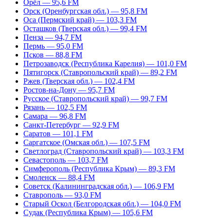
Орёл — 95,6 FM
Орск (Оренбургская обл.) — 95,8 FM
Оса (Пермский край) — 103,3 FM
Осташков (Тверская обл.) — 99,4 FM
Пенза — 94,7 FM
Пермь — 95,0 FM
Псков — 88,8 FM
Петрозаводск (Республика Карелия) — 101,0 FM
Пятигорск (Ставропольский край) — 89,2 FM
Ржев (Тверская обл.) — 102,4 FM
Ростов-на-Дону — 95,7 FM
Русское (Ставропольский край) — 99,7 FM
Рязань — 102,5 FM
Самара — 96,8 FM
Санкт-Петербург — 92,9 FM
Саратов — 101,1 FM
Саргатское (Омская обл.) — 107,5 FM
Светлоград (Ставропольский край) — 103,3 FM
Севастополь — 103,7 FM
Симферополь (Республика Крым) — 89,3 FM
Смоленск — 88,4 FM
Советск (Калининградская обл.) — 106,9 FM
Ставрополь — 93,0 FM
Старый Оскол (Белгородская обл.) — 104,0 FM
Судак (Республика Крым) — 105,6 FM