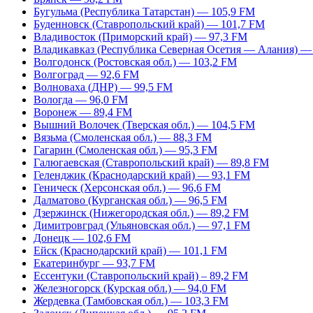
Бугульма (Республика Татарстан) — 105,9 FM
Буденновск (Ставропольский край) — 101,7 FM
Владивосток (Приморский край) — 97,3 FM
Владикавказ (Республика Северная Осетия — Алания) —
Волгодонск (Ростовская обл.) — 103,2 FM
Волгоград — 92,6 FM
Волноваха (ДНР) — 99,5 FM
Вологда — 96,0 FM
Воронеж — 89,4 FM
Вышний Волочек (Тверская обл.) — 104,5 FM
Вязьма (Смоленская обл.) — 88,3 FM
Гагарин (Смоленская обл.) — 95,3 FM
Галюгаевская (Ставропольский край) — 89,8 FM
Геленджик (Краснодарский край) — 93,1 FM
Геническ (Херсонская обл.) — 96,6 FM
Далматово (Курганская обл.) — 96,5 FM
Дзержинск (Нижегородская обл.) — 89,2 FM
Димитровград (Ульяновская обл.) — 97,1 FM
Донецк — 102,6 FM
Ейск (Краснодарский край) — 101,1 FM
Екатеринбург — 93,7 FM
Ессентуки (Ставропольский край) – 89,2 FM
Железногорск (Курская обл.) — 94,0 FM
Жердевка (Тамбовская обл.) — 103,3 FM