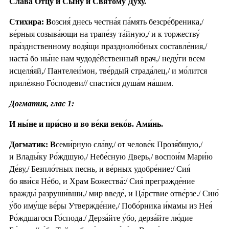
Сла́ва Отцу́ и Сы́ну и Свято́му Ду́ху.
Стихира: В
озсия́ днесь честна́я па́мять безсре́бреника,/
ве́рныя созыва́ющи на трапе́зу та́йную,/ и к торжеству́
пра́зднственному водя́щи празднолю́бных составле́ния,/
наста́ бо ны́не нам чудоде́йственный врач,/ неду́ги всем
исцеля́яй,/ Пантелеи́мон, тве́рдый страда́лец,/ и мо́лится
приле́жно Го́сподеви// спасти́ся душа́м на́шим.
Догматик, глас 1:
И ны́не и при́сно и во ве́ки веко́в. Ами́нь.
Догматик: В
семи́рную сла́ву,/ от челове́к Прозя́бшую,/
и Влады́ку Ро́ждшую,/ Небе́сную Дверь,/ воспои́м Мари́ю
Де́ву,/ Безпло́тных песнь, и ве́рных удобре́ние:/ Сия́
бо яви́ся Не́бо, и Храм Божества́:/ Сия́ прегражде́ние
вражды́ разруши́вши,/ мир введе́, и Ца́рствие отве́рзе./ Сию́
у́бо иму́ще ве́ры Утвержде́ние,/ Побо́рника и́мамы из Нея́
Ро́ждшагося Го́спода./ Дерза́йте у́бо, дерза́йте лю́дие