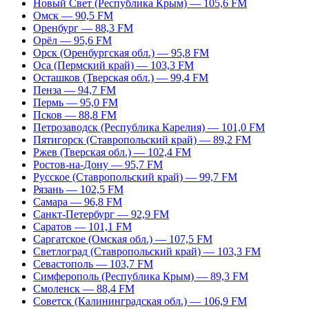
Новый Свет (Республика Крым) — 105,6 FM
Омск — 90,5 FM
Оренбург — 88,3 FM
Орёл — 95,6 FM
Орск (Оренбургская обл.) — 95,8 FM
Оса (Пермский край) — 103,3 FM
Осташков (Тверская обл.) — 99,4 FM
Пенза — 94,7 FM
Пермь — 95,0 FM
Псков — 88,8 FM
Петрозаводск (Республика Карелия) — 101,0 FM
Пятигорск (Ставропольский край) — 89,2 FM
Ржев (Тверская обл.) — 102,4 FM
Ростов-на-Дону — 95,7 FM
Русское (Ставропольский край) — 99,7 FM
Рязань — 102,5 FM
Самара — 96,8 FM
Санкт-Петербург — 92,9 FM
Саратов — 101,1 FM
Саргатское (Омская обл.) — 107,5 FM
Светлоград (Ставропольский край) — 103,3 FM
Севастополь — 103,7 FM
Симферополь (Республика Крым) — 89,3 FM
Смоленск — 88,4 FM
Советск (Калининградская обл.) — 106,9 FM