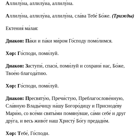
А
ллилу́иа, аллилу́иа, аллилу́иа.
А
ллилу́иа, аллилу́иа, аллилу́иа, сла́ва Тебе́ Бо́же.
(Трижды)
Ектения́ ма́лая:
Диакон: П
а́ки и па́ки ми́ром Го́споду помо́лимся.
Хор: Г
о́споди, поми́луй.
Диакон: З
аступи́, спаси́, поми́луй и сохрани́ нас, Бо́же,
Твое́ю благода́тию.
Хор: Г
о́споди, поми́луй.
Диакон: П
ресвяту́ю, Пречи́стую, Преблагослове́нную,
Сла́вную Влады́чицу на́шу Богоро́дицу и Присноде́ву
Мари́ю, со все́ми святы́ми помяну́вше, са́ми себе́ и друг
дру́га, и весь живо́т наш Христу́ Бо́гу предади́м.
Хор: Т
ебе́, Го́споди.