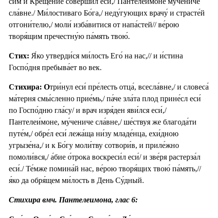
сим и Креще́ние соверши́л еси́,/ Пантелеи́моне му́чениче
сла́вне./ Ми́лостиваго Бо́га,/ неду́гующих врачу́ и страсте́й
отгони́телю,/ моли́ изба́витися от напа́стей// ве́рою
творя́щим пречестну́ю па́мять твою́.
Стих:
Я́ко утверди́ся ми́лость Его́ на нас,// и и́стина
Госпо́дня пребыва́ет во век.
Стихира: О
три́нул еси́ пре́лесть отца́, всесла́вне,/ и словеса́
ма́терня смы́сленно прие́мь,/ па́че зла́та плод прине́сл еси́
по Госпо́дню гла́су/ и врач изря́ден яви́лся еси́,/
Пантелеи́моне, му́чениче сла́вне,/ ше́ствуя же благода́ти
путе́м,/ обре́л еси́ лежа́ща ни́зу младе́нца, ехи́дною
угрызе́на,/ и к Бо́гу моли́тву сотвори́в, и приле́жно
помоли́вся,/ а́бие о́трока воскреси́л еси́/ и зве́ря растерза́л
еси́./ Те́мже помина́й нас, ве́рою творя́щих твою́ па́мять,//
я́ко да обря́щем ми́лость в День Су́дный.
Стихира вмч. Пантелеимона, глас 6: