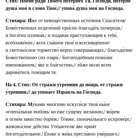
Стих: И́мене ра́ди Твоего́ потерпе́х Тя, Го́споди, потерпе́
душа́ моя́ в сло́во Твое́,// упова́ душа́ моя́ на Го́спода.
Стихира:
И́
же от невеще́ственных исто́чник Спаси́теля/
Боже́ственных исцеле́ний при́сно благода́ть почерпа́я,/
и бога́тно излива́я,/ и подава́я приступа́ющим к тебе́,
всеблаже́нне,/ всех сла́вное твое́ и всесвяще́нное/
и светоно́сное торжество́ ве́рно соверша́ющих,/ благода́тию
Боже́ственною сих озари́./ Богоподо́бным пома́зан
именова́нием,/ я́ве и бла́гостию,// е́йже моли́ всем
дарова́тися, пою́щим тя.
На 4. Стих: От стра́жи у́тренния до но́щи, от стра́жи
у́тренния,// да упова́ет Изра́иль на Го́спода.
Стихира: М
у́ками мно́гими искуси́ся/ твоя́ ны́не
огнепа́льная любо́вь/ ко е́же су́щему жела́нию,/ мо́рем
и огне́м зави́стно бори́м./ Те́мже, злонача́льнаго испрове́рг,/
живоно́сное де́йство Уте́шителя/ я́ве прия́т
богатода́тельное./ Е́юже и жи́ва пресла́вно уме́ршаго,/