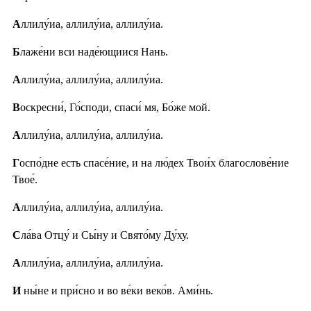
А
ллилу́иа, аллилу́иа, аллилу́иа.
Б
лаже́ни вси наде́ющиися Нань.
А
ллилу́иа, аллилу́иа, аллилу́иа.
В
оскресни́, Го́споди, спаси́ мя, Бо́же мой.
А
ллилу́иа, аллилу́иа, аллилу́иа.
Г
оспо́дне есть спасе́ние, и на лю́дех Твои́х благослове́ние
Твое́.
А
ллилу́иа, аллилу́иа, аллилу́иа.
С
ла́ва Отцу́ и Сы́ну и Свято́му Ду́ху.
А
ллилу́иа, аллилу́иа, аллилу́иа.
И
ны́не и при́сно и во ве́ки веко́в. Ами́нь.