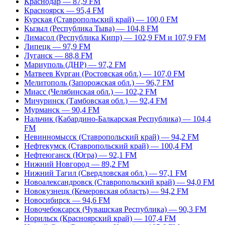
Краснодар — 87,9 FM
Красноярск — 95,4 FM
Курская (Ставропольский край) — 100,0 FM
Кызыл (Республика Тыва) — 104,8 FM
Лимасол (Республика Кипр) — 102,9 FM и 107,9 FM
Липецк — 97,9 FM
Луганск — 88,8 FM
Мариуполь (ДНР) — 97,2 FM
Матвеев Курган (Ростовская обл.) — 107,0 FM
Мелитополь (Запорожская обл.) — 96,7 FM
Миасс (Челябинская обл.) — 102,2 FM
Мичуринск (Тамбовская обл.) — 92,4 FM
Мурманск — 90,4 FM
Нальчик (Кабардино-Балкарская Республика) — 104,4
FM
Невинномысск (Ставропольский край) — 94,2 FM
Нефтекумск (Ставропольский край) — 100,4 FM
Нефтеюганск (Югра) — 92,1 FM
Нижний Новгород — 89,2 FM
Нижний Тагил (Свердловская обл.) — 97,1 FM
Новоалександровск (Ставропольский край) — 94,0 FM
Новокузнецк (Кемеровская область) — 94,2 FM
Новосибирск — 94,6 FM
Новочебоксарск (Чувашская Республика) — 90,3 FM
Норильск (Красноярский край) — 107,4 FM