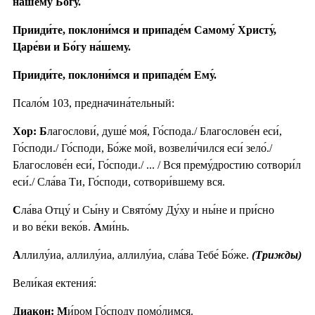
на́шему Бо́гу.
Прииди́те, поклони́мся и припаде́м Самому́ Христу́,
Царе́ви и Бо́гу на́шему.
Прииди́те, поклони́мся и припаде́м Ему́.
Псало́м 103, предначина́тельный:
Хор: Б
лагослови́, душе́ моя́, Го́спода./ Благослове́н еси́,
Го́споди./ Го́споди, Бо́же мой, возвели́чился еси́ зело́./
Благослове́н еси́, Го́споди./ ... / Вся прему́дростию сотвори́л
еси́./ Сла́ва Ти, Го́споди, сотвори́вшему вся.
С
ла́ва Отцу́ и Сы́ну и Свято́му Ду́ху и ны́не и при́сно
и во ве́ки веко́в.
А
ми́нь.
А
ллилу́иа, аллилу́иа, аллилу́иа, сла́ва Тебе́ Бо́же.
(Трижды)
Вели́кая ектения́:
Диакон: М
и́ром Го́споду помо́лимся.