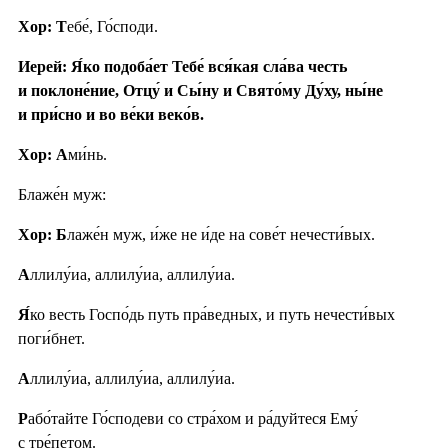
Хор: Т
ебе́, Го́споди.
Иерей: Я́ко подоба́ет Тебе́ вся́кая сла́ва честь
и поклоне́ние, Отцу́ и Сы́ну и Свято́му Ду́ху, ны́не
и при́сно и во ве́ки веко́в.
Хор: А
ми́нь.
Блаже́н муж:
Хор: Б
лаже́н муж, и́же не и́де на сове́т нечести́вых.
А
ллилу́иа, аллилу́иа, аллилу́иа.
Я́
ко весть Госпо́дь путь пра́ведных, и путь нечести́вых
поги́бнет.
А
ллилу́иа, аллилу́иа, аллилу́иа.
Р
або́тайте Го́сподеви со стра́хом и ра́дуйтеся Ему́
с тре́петом.