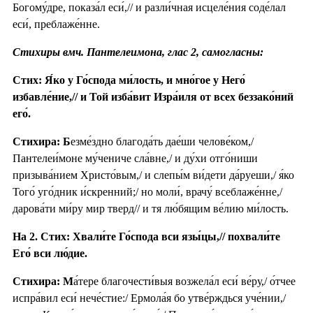
Богому́дре, показа́л еси́,// и разли́чная исцеле́ния соде́лал
еси́, преблаже́нне.
Стихиры вмч. Пантелеимона, глас 2, самогласны:
Стих: Я́ко у Го́спода ми́лость, и мно́гое у Него́
избавле́ние,// и Той изба́вит Изра́иля от всех беззако́ний
его́.
Стихира: Б
езме́здно благода́ть дае́ши челове́ком,/
Пантелеи́моне му́чениче сла́вне,/ и ду́хи отго́ниши
призыва́нием Христо́вым,/ и слепы́м ви́дети да́руеши,/ я́ко
Того́ уго́дник и́скренний;/ но моли́, врачу́ всеблаже́нне,/
дарова́ти ми́ру мир тверд// и тя лю́бящим ве́лию ми́лость.
На 2. Стих: Хвали́те Го́спода вси язы́цы,// похвали́те
Его́ вси лю́дие.
Стихира: М
а́тере благочести́выя возжела́л еси́ ве́ру,/ о́тчее
испра́вил еси́ нече́стие:/ Ермола́я бо утве́рждься уче́нии,/