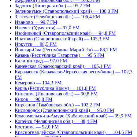
Жердевка (Тамбовская обл.) — 103,3 FM
Задонск (Липецкая обл.) — 95,2 FM
Зеленокумск (Ставропольский край) — 100,0 FM
Златоуст (Челябинская обл.) — 106,4 FM
Иваново — 99,7 FM
Ижевск (Удмуртия) — 97,0 FM
Изобильный (Ставропольский край) — 94,8 FM
Ипатово (Ставропольский край) — 105,3 FM
Иркутск — 88,5 FM
Йошкар-Ола (Республика Марий Эл) — 88,7 FM
Казань (Республика Татарстан) — 95,5 FM
Калининград — 97,0 FM
Каневская (Краснодарский край) — 105,1 FM
Карачаевск (Карачаево-Черкесская республика) — 102,3
FM
Кемерово — 104,3 FM
Керчь (Республика Крым) — 101,8 FM
Кинешма (Ивановская обл.) — 90,8 FM
Киров — 90,8 FM
Кирсанов (Тамбовская обл.) — 102,2 FM
Кисловодск (Ставропольский край) — 95,0 FM
Комсомольск-на-Амуре (Хабаровский край) — 99,9 FM
Копейск (Челябинская обл.) — 88,4 FM
Кострома — 92,0 FM
Красногвардейское (Ставропольский край) — 104,5 FM