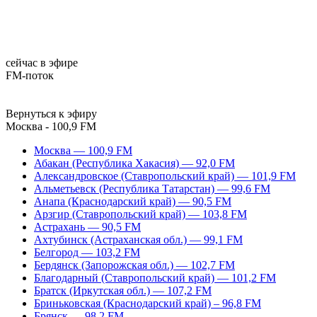
сейчас в эфире
FM-поток
Вернуться к эфиру
Москва - 100,9 FM
Москва — 100,9 FM
Абакан (Республика Хакасия) — 92,0 FM
Александровское (Ставропольский край) — 101,9 FM
Альметьевск (Республика Татарстан) — 99,6 FM
Анапа (Краснодарский край) — 90,5 FM
Арзгир (Ставропольский край) — 103,8 FM
Астрахань — 90,5 FM
Ахтубинск (Астраханская обл.) — 99,1 FM
Белгород — 103,2 FM
Бердянск (Запорожская обл.) — 102,7 FM
Благодарный (Ставропольский край) — 101,2 FM
Братск (Иркутская обл.) — 107,2 FM
Бриньковская (Краснодарский край) – 96,8 FM
Брянск — 98,2 FM