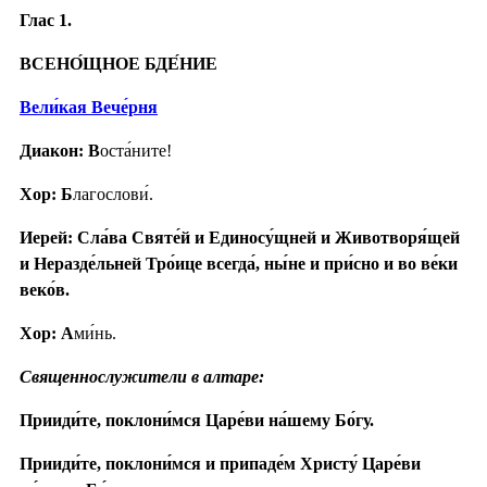
Глас 1.
ВСЕНО́ЩНОЕ БДЕ́НИЕ
Вели́кая Вече́рня
Диакон: В
оста́ните!
Хор: Б
лагослови́.
Иерей: Сла́ва Святе́й и Единосу́щней и Животворя́щей
и Неразде́льней Тро́ице всегда́, ны́не и при́сно и во ве́ки
веко́в.
Хор: А
ми́нь.
Священнослужители в алтаре:
Прииди́те, поклони́мся Царе́ви на́шему Бо́гу.
Прииди́те, поклони́мся и припаде́м Христу́ Царе́ви