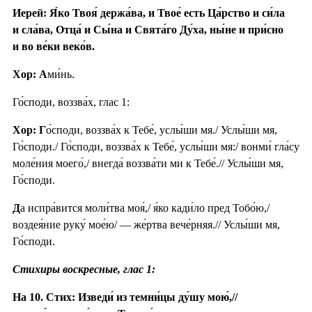
Иерей: Я́ко Твоя́ держа́ва, и Твое́ есть Ца́рство и си́ла
и сла́ва, Отца́ и Сы́на и Свята́го Ду́ха, ны́не и при́сно
и во ве́ки веко́в.
Хор: А
ми́нь.
Го́споди, воззва́х, глас 1:
Хор: Г
о́споди, воззва́х к Тебе́, услы́ши мя./ Услы́ши мя,
Го́споди./ Го́споди, воззва́х к Тебе́, услы́ши мя:/ вонми́ гла́су
моле́ния моего́,/ внегда́ воззва́ти ми к Тебе́.// Услы́ши мя,
Го́споди.
Д
а испра́вится моли́тва моя́,/ я́ко кади́ло пред Тобо́ю,/
воздея́ние руку́ мое́ю/ — же́ртва вече́рняя.// Услы́ши мя,
Го́споди.
Стихиры воскресные, глас 1:
На 10. Стих: Изведи́ из темни́цы ду́шу мою́,//