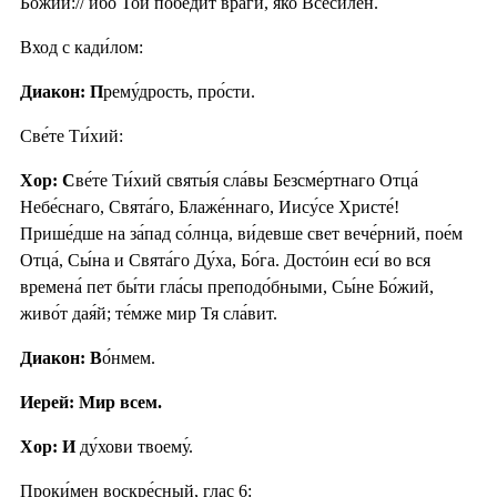
Бо́жии:// и́бо Той победи́т враги́, я́ко Всеси́лен.
Вход с кади́лом:
Диакон: П
рему́дрость, про́сти.
Све́те Ти́хий:
Хор: С
ве́те Ти́хий святы́я сла́вы Безсме́ртнаго Отца́
Небе́снаго, Свята́го, Блаже́ннаго, Иису́се Христе́!
Прише́дше на за́пад со́лнца, ви́девше свет вече́рний, пое́м
Отца́, Сы́на и Свята́го Ду́ха, Бо́га. Досто́ин еси́ во вся
времена́ пет бы́ти гла́сы преподо́бными, Сы́не Бо́жий,
живо́т дая́й; те́мже мир Тя сла́вит.
Диакон: В
о́нмем.
Иерей: Мир всем.
Хор: И
ду́хови твоему́.
Проки́мен воскре́сный, глас 6: