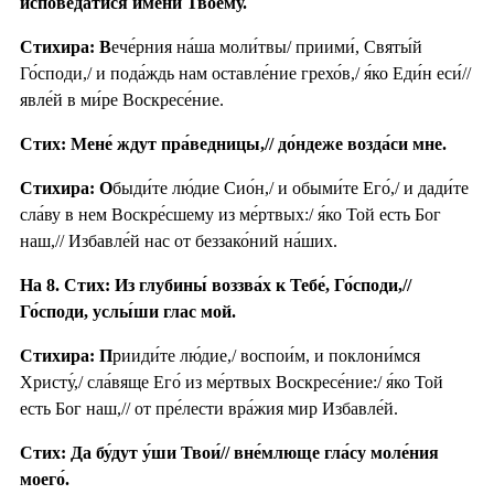
испове́датися и́мени Твоему́.
Стихира: В
ече́рния на́ша моли́твы/ приими́, Святы́й
Го́споди,/ и пода́ждь нам оставле́ние грехо́в,/ я́ко Еди́н еси́//
явле́й в ми́ре Воскресе́ние.
Стих: Мене́ ждут пра́ведницы,// до́ндеже возда́си мне.
Стихира: О
быди́те лю́дие Сио́н,/ и обыми́те Его́,/ и дади́те
сла́ву в нем Воскре́сшему из ме́ртвых:/ я́ко Той есть Бог
наш,// Избавле́й нас от беззако́ний на́ших.
На 8. Стих: Из глубины́ воззва́х к Тебе́, Го́споди,//
Го́споди, услы́ши глас мой.
Стихира: П
рииди́те лю́дие,/ воспои́м, и поклони́мся
Христу́,/ сла́вяще Его́ из ме́ртвых Воскресе́ние:/ я́ко Той
есть Бог наш,// от пре́лести вра́жия мир Избавле́й.
Стих: Да бу́дут у́ши Твои́// вне́млюще гла́су моле́ния
моего́.