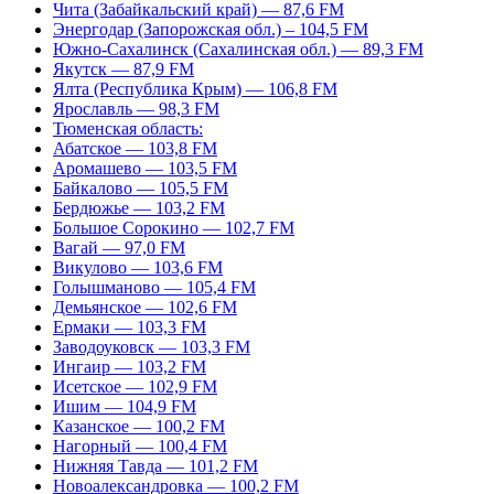
Чита (Забайкальский край) — 87,6 FM
Энергодар (Запорожская обл.) – 104,5 FM
Южно-Сахалинск (Сахалинская обл.) — 89,3 FM
Якутск — 87,9 FM
Ялта (Республика Крым) — 106,8 FM
Ярославль — 98,3 FM
Тюменская область:
Абатское — 103,8 FM
Аромашево — 103,5 FM
Байкалово — 105,5 FM
Бердюжье — 103,2 FM
Большое Сорокино — 102,7 FM
Вагай — 97,0 FM
Викулово — 103,6 FM
Голышманово — 105,4 FM
Демьянское — 102,6 FM
Ермаки — 103,3 FM
Заводоуковск — 103,3 FM
Ингаир — 103,2 FM
Исетское — 102,9 FM
Ишим — 104,9 FM
Казанское — 100,2 FM
Нагорный — 100,4 FM
Нижняя Тавда — 101,2 FM
Новоалександровка — 100,2 FM