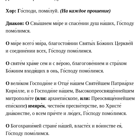
Хор: Г
о́споди, поми́луй.
(На каждое прошение)
Диакон: О
Свы́шнем ми́ре и спасе́нии душ на́ших, Го́споду
помо́лимся.
О
ми́ре всего́ ми́ра, благостоя́нии Святы́х Бо́жиих Церкве́й
и соедине́нии всех, Го́споду помо́лимся.
О
святе́м хра́ме сем и с ве́рою, благогове́нием и стра́хом
Бо́жиим входя́щих в онь, Го́споду помо́лимся.
О
вели́ком Господи́не и Отце́ на́шем Святе́йшем Патриа́рхе
Кири́лле, и о Господи́не на́шем, Высокопреосвяще́ннейшем
митрополи́те
(или:
архиепи́скопе,
или:
Преосвяще́ннейшем
епи́скопе
) имяре́к
, честне́м пресви́терстве, во Христе́
диа́констве, о всем при́чте и лю́дех, Го́споду помо́лимся.
О
Богохрани́мей стране́ на́шей, власте́х и во́инстве ея́,
Го́споду помо́лимся.