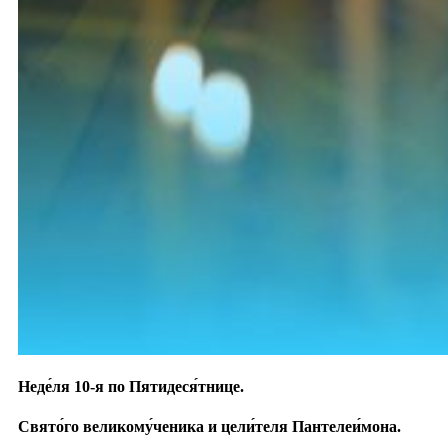
Неде́ля 10-я по Пятидеся́тнице.
Свято́го великому́ченика и цели́теля Пантелеи́мона.