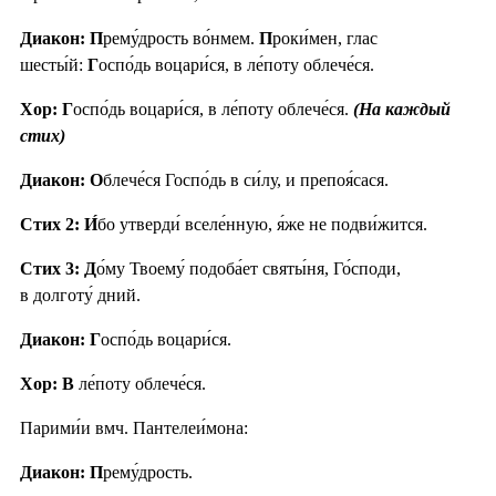
Диакон: П
рему́дрость во́нмем.
П
роки́мен, глас
шесты́й:
Г
оспо́дь воцари́ся, в ле́поту облече́ся.
Хор: Г
оспо́дь воцари́ся, в ле́поту облече́ся.
(На каждый
стих)
Диакон: О
блече́ся Госпо́дь в си́лу, и препоя́сася.
Стих 2:
И́
бо утверди́ вселе́нную, я́же не подви́жится.
Стих 3:
Д
о́му Твоему́ подоба́ет святы́ня, Го́споди,
в долготу́ дний.
Диакон: Г
оспо́дь воцари́ся.
Хор: В
ле́поту облече́ся.
Парими́и вмч. Пантелеи́мона:
Диакон: П
рему́дрость.