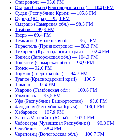
Ставрополь — 93,0 FM
Старый Оскол (Белгородская обл.) — 104,0 FM
Судак (Республика Крым) — 105,6 FM
Сургут (Югра) — 92,1 FM
Сызрань (Самарская обл.) — 98,3 FM
Тамбов — 99,9 FM
Тверь — 89,4 FM
Тёмкино (Смоленская обл.) — 96,1 FM
Тирасполь (Приднестровье) — 88,3 FM
Тихорецк (Краснодарский край) — 102,4 FM
Токмак (Запорожская обл.) — 104,9 FM
Тольятти (Самарская обл.) — 94,9 FM
Томск — 92,6 FM
Торжок (Тверская обл.) — 94,7 FM
Туапсе (Краснодарский край) — 106,5
Тюмень — 92,4 FM
Уварово (Тамбовская обл.) — 100,6 FM
Ульяновск — 93,6 FM
Уфа (Республика Башкортостан) — 98,8 FM
Феодосия (Республика Крым) — 106,1 FM
Хабаровск — 107,9 FM
Ханты-Мансийск (Югра) — 107,1 FM
Чебоксары (Чувашская Республика) — 90,3 FM
Челябинск — 88,4 FM
Череповец (Вологодская обл.) — 106,7 FM