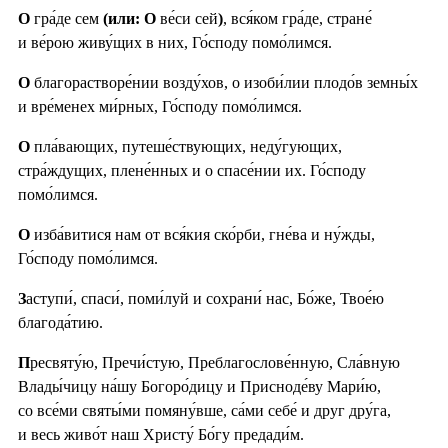
О
гра́де сем
(или: О
ве́си сей
)
, вся́ком гра́де, стране́
и ве́рою живу́щих в них, Го́споду помо́лимся.
О
благорастворе́нии возду́хов, о изоби́лии плодо́в земны́х
и вре́менех ми́рных, Го́споду помо́лимся.
О
пла́вающих, путеше́ствующих, неду́гующих,
стра́ждущих, плене́нных и о спасе́нии их. Го́споду
помо́лимся.
О
изба́витися нам от вся́кия ско́рби, гне́ва и ну́жды,
Го́споду помо́лимся.
З
аступи́, спаси́, поми́луй и сохрани́ нас, Бо́же, Твое́ю
благода́тию.
П
ресвяту́ю, Пречи́стую, Преблагослове́нную, Сла́вную
Влады́чицу на́шу Богоро́дицу и Присноде́ву Мари́ю,
со все́ми святы́ми помяну́вше, са́ми себе́ и друг дру́га,
и весь живо́т наш Христу́ Бо́гу предади́м.