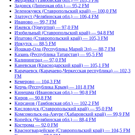
Жердевка (Тамбовская обл.) — 103,3 FM
Задонск (Липецкая обл.) — 95,2 FM
Зеленокумск (Ставропольский край) — 100,0 FM
Златоуст (Челябинская обл.) — 106,4 FM
Иваново — 99,7 FM
Ижевск (Удмуртия) — 97,0 FM
Изобильный (Ставропольский край) — 94,8 FM
Ипатово (Ставропольский край) — 105,3 FM
Иркутск — 88,5 FM
Йошкар-Ола (Республика Марий Эл) — 88,7 FM
Казань (Республика Татарстан) — 95,5 FM
Калининград — 97,0 FM
Каневская (Краснодарский край) — 105,1 FM
Карачаевск (Карачаево-Черкесская республика) — 102,3
FM
Кемерово — 104,3 FM
Керчь (Республика Крым) — 101,8 FM
Кинешма (Ивановская обл.) — 90,8 FM
Киров — 90,8 FM
Кирсанов (Тамбовская обл.) — 102,2 FM
Кисловодск (Ставропольский край) — 95,0 FM
Комсомольск-на-Амуре (Хабаровский край) — 99,9 FM
Копейск (Челябинская обл.) — 88,4 FM
Кострома — 92,0 FM
Красногвардейское (Ставропольский край) — 104,5 FM