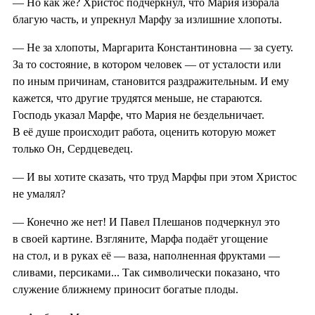
— Но как же? Христос подчеркнул, что Мария избрала
благую часть, и упрекнул Марфу за излишние хлопоты.
— Не за хлопоты, Маргарита Константиновна — за суету.
За то состояние, в котором человек — от усталости или
по иным причинам, становится раздражительным. И ему
кажется, что другие трудятся меньше, не стараются.
Господь указал Марфе, что Мария не бездельничает.
В её душе происходит работа, оценить которую может
только Он, Сердцеведец.
— И вы хотите сказать, что труд Марфы при этом Христос
не умалял?
— Конечно же нет! И Павел Плешанов подчеркнул это
в своей картине. Взгляните, Марфа подаёт угощение
на стол, и в руках её — ваза, наполненная фруктами —
сливами, персиками... Так символически показано, что
служение ближнему приносит богатые плоды.