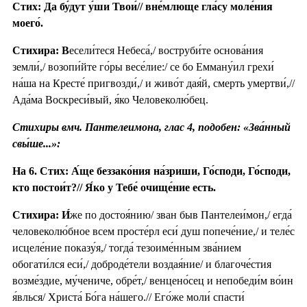
Стих: Да бу́дут у́ши Твои́// вне́млюще гла́су моле́ния
моего́.
Стихира: В
есели́теся Небеса́,/ воструби́те основа́ния
земли́,/ возопи́йте го́ры весе́лие:/ се бо Емману́ил грехи́
на́ша на Кресте́ пригвозди́,/ и живо́т дая́й, смерть умертви́,//
Ада́ма Воскреси́вый, я́ко Человеколю́бец.
Стихиры вмч. Пантелеимона, глас 4, подобен: «Зва́нный
свы́ше...»:
На 6. Стих: А́ще беззако́ния на́зриши, Го́споди, Го́споди,
кто постои́т?// Я́ко у Тебе́ очище́ние есть.
Стихира:
И́
же по достоя́нию/ зван быв Пантелеи́мон,/ егда́
человеколю́бное всем просте́рл еси́ душ попече́ние,/ и теле́с
исцеле́ние показу́я,/ тогда́ тезоиме́нным зва́нием
обогати́лся еси́,/ доброде́тели воздая́ние/ и благоче́стия
возме́здие, му́чениче, обре́т,/ венцено́сец и непобеди́м во́ин
я́влься/ Христа́ Бо́га на́шего.// Его́же моли́ спасти́