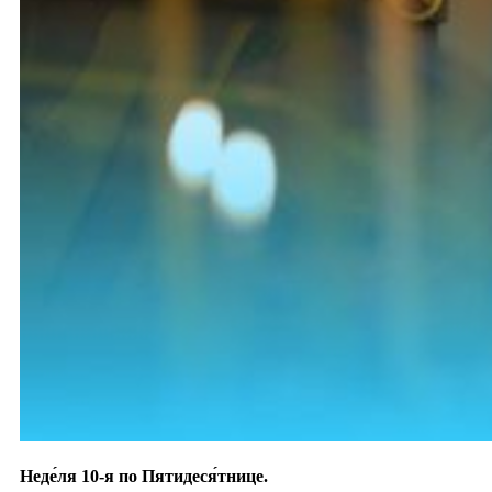
Неде́ля 10-я по Пятидеся́тнице.