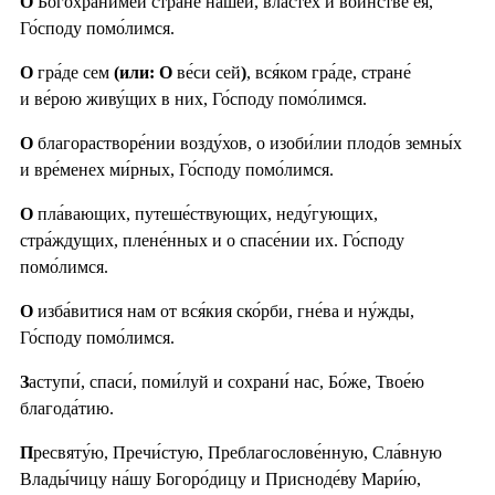
О
Богохрани́мей стране́ на́шей, власте́х и во́инстве ея́,
Го́споду помо́лимся.
О
гра́де сем
(или: О
ве́си сей
)
, вся́ком гра́де, стране́
и ве́рою живу́щих в них, Го́споду помо́лимся.
О
благорастворе́нии возду́хов, о изоби́лии плодо́в земны́х
и вре́менех ми́рных, Го́споду помо́лимся.
О
пла́вающих, путеше́ствующих, неду́гующих,
стра́ждущих, плене́нных и о спасе́нии их. Го́споду
помо́лимся.
О
изба́витися нам от вся́кия ско́рби, гне́ва и ну́жды,
Го́споду помо́лимся.
З
аступи́, спаси́, поми́луй и сохрани́ нас, Бо́же, Твое́ю
благода́тию.
П
ресвяту́ю, Пречи́стую, Преблагослове́нную, Сла́вную
Влады́чицу на́шу Богоро́дицу и Присноде́ву Мари́ю,