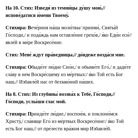
На 10. Стих: Изведи́ из темни́цы ду́шу мою́,//
испове́датися и́мени Твоему́.
Стихира: В
ече́рния на́ша моли́твы/ приими́, Святы́й
Го́споди,/ и пода́ждь нам оставле́ние грехо́в,/ я́ко Еди́н еси́//
явле́й в ми́ре Воскресе́ние.
Стих: Мене́ ждут пра́ведницы,// до́ндеже возда́си мне.
Стихира: О
быди́те лю́дие Сио́н,/ и обыми́те Его́,/ и дади́те
сла́ву в нем Воскре́сшему из ме́ртвых:/ я́ко Той есть Бог
наш,// Избавле́й нас от беззако́ний на́ших.
На 8. Стих: Из глубины́ воззва́х к Тебе́, Го́споди,//
Го́споди, услы́ши глас мой.
Стихира: П
рииди́те лю́дие,/ воспои́м, и поклони́мся
Христу́,/ сла́вяще Его́ из ме́ртвых Воскресе́ние:/ я́ко Той
есть Бог наш,// от пре́лести вра́жия мир Избавле́й.