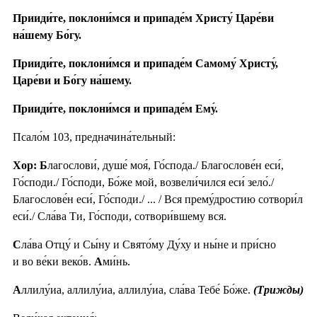
Прииди́те, поклони́мся и припаде́м Христу́ Царе́ви
на́шему Бо́гу.
Прииди́те, поклони́мся и припаде́м Самому́ Христу́,
Царе́ви и Бо́гу на́шему.
Прииди́те, поклони́мся и припаде́м Ему́.
Псало́м 103, предначина́тельный:
Хор: Б
лагослови́, душе́ моя́, Го́спода./ Благослове́н еси́,
Го́споди./ Го́споди, Бо́же мой, возвели́чился еси́ зело́./
Благослове́н еси́, Го́споди./ ... / Вся прему́дростию сотвори́л
еси́./ Сла́ва Ти, Го́споди, сотвори́вшему вся.
С
ла́ва Отцу́ и Сы́ну и Свято́му Ду́ху и ны́не и при́сно
и во ве́ки веко́в.
А
ми́нь.
А
ллилу́иа, аллилу́иа, аллилу́иа, сла́ва Тебе́ Бо́же.
(Трижды)