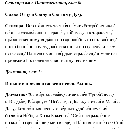
Стихира вмч. Пантелеимона, глас 6:
Сла́ва Отцу́ и Сы́ну и Свято́му Ду́ху.
Стихира: В
озсия́ днесь честна́я па́мять безсре́бреника,/
ве́рныя созыва́ющи на трапе́зу та́йную,/ и к торжеству́
пра́зднственному водя́щи празднолю́бных составле́ния,/
наста́ бо ны́не нам чудоде́йственный врач,/ неду́ги всем
исцеля́яй,/ Пантелеи́мон, тве́рдый страда́лец,/ и мо́лится
приле́жно Го́сподеви// спасти́ся душа́м на́шим.
Догматик, глас 1:
И ны́не и при́сно и во ве́ки веко́в. Ами́нь.
Догматик: В
семи́рную сла́ву,/ от челове́к Прозя́бшую,/
и Влады́ку Ро́ждшую,/ Небе́сную Дверь,/ воспои́м Мари́ю
Де́ву,/ Безпло́тных песнь, и ве́рных удобре́ние:/ Сия́
бо яви́ся Не́бо, и Храм Божества́:/ Сия́ прегражде́ние
вражды́ разруши́вши,/ мир введе́, и Ца́рствие отве́рзе./ Сию́