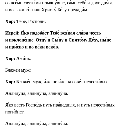
со все́ми святы́ми помяну́вше, са́ми себе́ и друг дру́га,
и весь живо́т наш Христу́ Бо́гу предади́м.
Хор: Т
ебе́, Го́споди.
Иерей: Я́ко подоба́ет Тебе́ вся́кая сла́ва честь
и поклоне́ние, Отцу́ и Сы́ну и Свято́му Ду́ху, ны́не
и при́сно и во ве́ки веко́в.
Хор: А
ми́нь.
Блаже́н муж:
Хор: Б
лаже́н муж, и́же не и́де на сове́т нечести́вых.
А
ллилу́иа, аллилу́иа, аллилу́иа.
Я́
ко весть Госпо́дь путь пра́ведных, и путь нечести́вых
поги́бнет.
А
ллилу́иа, аллилу́иа, аллилу́иа.