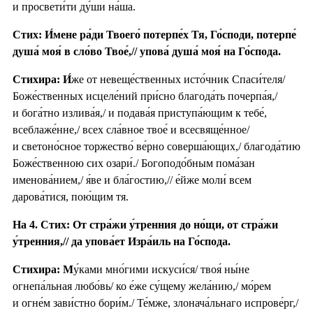
и просвети́ти ду́ши на́ша.
Стих: И́мене ра́ди Твоего́ потерпе́х Тя, Го́споди, потерпе́
душа́ моя́ в сло́во Твое́,// упова́ душа́ моя́ на Го́спода.
Стихира:
И́
же от невеще́ственных исто́чник Спаси́теля/
Боже́ственных исцеле́ний при́сно благода́ть почерпа́я,/
и бога́тно излива́я,/ и подава́я приступа́ющим к тебе́,
всеблаже́нне,/ всех сла́вное твое́ и всесвяще́нное/
и светоно́сное торжество́ ве́рно соверша́ющих,/ благода́тию
Боже́ственною сих озари́./ Богоподо́бным пома́зан
именова́нием,/ я́ве и бла́гостию,// е́йже моли́ всем
дарова́тися, пою́щим тя.
На 4. Стих: От стра́жи у́тренния до но́щи, от стра́жи
у́тренния,// да упова́ет Изра́иль на Го́спода.
Стихира: М
у́ками мно́гими искуси́ся/ твоя́ ны́не
огнепа́льная любо́вь/ ко е́же су́щему жела́нию,/ мо́рем
и огне́м зави́стно бори́м./ Те́мже, злонача́льнаго испрове́рг,/