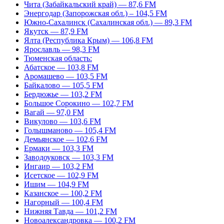
Чита (Забайкальский край) — 87,6 FM
Энергодар (Запорожская обл.) – 104,5 FM
Южно-Сахалинск (Сахалинская обл.) — 89,3 FM
Якутск — 87,9 FM
Ялта (Республика Крым) — 106,8 FM
Ярославль — 98,3 FM
Тюменская область:
Абатское — 103,8 FM
Аромашево — 103,5 FM
Байкалово — 105,5 FM
Бердюжье — 103,2 FM
Большое Сорокино — 102,7 FM
Вагай — 97,0 FM
Викулово — 103,6 FM
Голышманово — 105,4 FM
Демьянское — 102,6 FM
Ермаки — 103,3 FM
Заводоуковск — 103,3 FM
Ингаир — 103,2 FM
Исетское — 102,9 FM
Ишим — 104,9 FM
Казанское — 100,2 FM
Нагорный — 100,4 FM
Нижняя Тавда — 101,2 FM
Новоалександровка — 100,2 FM