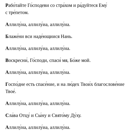
Р
або́тайте Го́сподеви со стра́хом и ра́дуйтеся Ему́
с тре́петом.
А
ллилу́иа, аллилу́иа, аллилу́иа.
Б
лаже́ни вси наде́ющиися Нань.
А
ллилу́иа, аллилу́иа, аллилу́иа.
В
оскресни́, Го́споди, спаси́ мя, Бо́же мой.
А
ллилу́иа, аллилу́иа, аллилу́иа.
Г
оспо́дне есть спасе́ние, и на лю́дех Твои́х благослове́ние
Твое́.
А
ллилу́иа, аллилу́иа, аллилу́иа.
С
ла́ва Отцу́ и Сы́ну и Свято́му Ду́ху.
А
ллилу́иа, аллилу́иа, аллилу́иа.