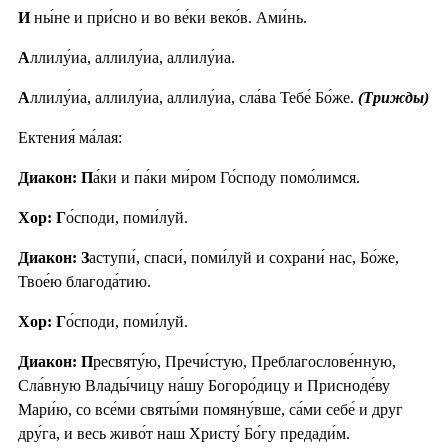
И
ны́не и при́сно и во ве́ки веко́в. Ами́нь.
А
ллилу́иа, аллилу́иа, аллилу́иа.
А
ллилу́иа, аллилу́иа, аллилу́иа, сла́ва Тебе́ Бо́же.
(Трижды)
Ектения́ ма́лая:
Диакон: П
а́ки и па́ки ми́ром Го́споду помо́лимся.
Хор: Г
о́споди, поми́луй.
Диакон: З
аступи́, спаси́, поми́луй и сохрани́ нас, Бо́же,
Твое́ю благода́тию.
Хор: Г
о́споди, поми́луй.
Диакон: П
ресвяту́ю, Пречи́стую, Преблагослове́нную,
Сла́вную Влады́чицу на́шу Богоро́дицу и Присноде́ву
Мари́ю, со все́ми святы́ми помяну́вше, са́ми себе́ и друг
дру́га, и весь живо́т наш Христу́ Бо́гу предади́м.