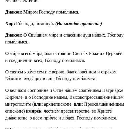
Вели́кая ектения́:
Диакон: М
и́ром Го́споду помо́лимся.
Хор: Г
о́споди, поми́луй.
(На каждое прошение)
Диакон: О
Свы́шнем ми́ре и спасе́нии душ на́ших, Го́споду
помо́лимся.
О
ми́ре всего́ ми́ра, благостоя́нии Святы́х Бо́жиих Церкве́й
и соедине́нии всех, Го́споду помо́лимся.
О
святе́м хра́ме сем и с ве́рою, благогове́нием и стра́хом
Бо́жиим входя́щих в онь, Го́споду помо́лимся.
О
вели́ком Господи́не и Отце́ на́шем Святе́йшем Патриа́рхе
Кири́лле, и о Господи́не на́шем, Высокопреосвяще́ннейшем
митрополи́те
(или:
архиепи́скопе,
или:
Преосвяще́ннейшем
епи́скопе
) имяре́к
, честне́м пресви́терстве, во Христе́
диа́констве, о всем при́чте и лю́дех, Го́споду помо́лимся.