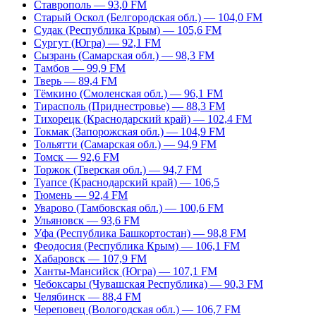
Ставрополь — 93,0 FM
Старый Оскол (Белгородская обл.) — 104,0 FM
Судак (Республика Крым) — 105,6 FM
Сургут (Югра) — 92,1 FM
Сызрань (Самарская обл.) — 98,3 FM
Тамбов — 99,9 FM
Тверь — 89,4 FM
Тёмкино (Смоленская обл.) — 96,1 FM
Тирасполь (Приднестровье) — 88,3 FM
Тихорецк (Краснодарский край) — 102,4 FM
Токмак (Запорожская обл.) — 104,9 FM
Тольятти (Самарская обл.) — 94,9 FM
Томск — 92,6 FM
Торжок (Тверская обл.) — 94,7 FM
Туапсе (Краснодарский край) — 106,5
Тюмень — 92,4 FM
Уварово (Тамбовская обл.) — 100,6 FM
Ульяновск — 93,6 FM
Уфа (Республика Башкортостан) — 98,8 FM
Феодосия (Республика Крым) — 106,1 FM
Хабаровск — 107,9 FM
Ханты-Мансийск (Югра) — 107,1 FM
Чебоксары (Чувашская Республика) — 90,3 FM
Челябинск — 88,4 FM
Череповец (Вологодская обл.) — 106,7 FM