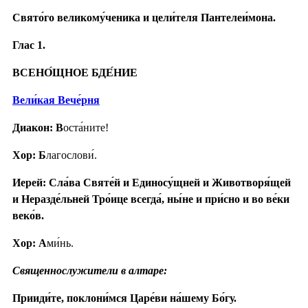
Свято́го великому́ченика и цели́теля Пантелеи́мона.
Глас 1.
ВСЕНО́ЩНОЕ БДЕ́НИЕ
Вели́кая Вече́рня
Диакон: В
оста́ните!
Хор: Б
лагослови́.
Иерей: Сла́ва Святе́й и Единосу́щней и Животворя́щей
и Неразде́льней Тро́ице всегда́, ны́не и при́сно и во ве́ки
веко́в.
Хор: А
ми́нь.
Священнослужители в алтаре:
Прииди́те, поклони́мся Царе́ви на́шему Бо́гу.