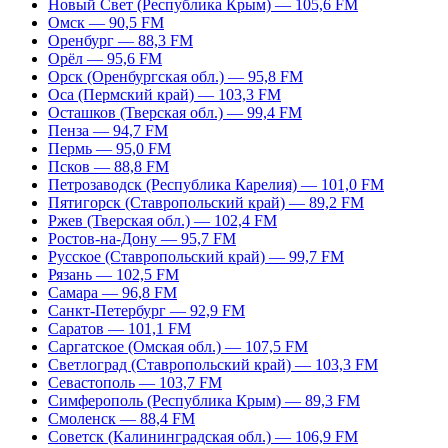
Новый Свет (Республика Крым) — 105,6 FM
Омск — 90,5 FM
Оренбург — 88,3 FM
Орёл — 95,6 FM
Орск (Оренбургская обл.) — 95,8 FM
Оса (Пермский край) — 103,3 FM
Осташков (Тверская обл.) — 99,4 FM
Пенза — 94,7 FM
Пермь — 95,0 FM
Псков — 88,8 FM
Петрозаводск (Республика Карелия) — 101,0 FM
Пятигорск (Ставропольский край) — 89,2 FM
Ржев (Тверская обл.) — 102,4 FM
Ростов-на-Дону — 95,7 FM
Русское (Ставропольский край) — 99,7 FM
Рязань — 102,5 FM
Самара — 96,8 FM
Санкт-Петербург — 92,9 FM
Саратов — 101,1 FM
Саргатское (Омская обл.) — 107,5 FM
Светлоград (Ставропольский край) — 103,3 FM
Севастополь — 103,7 FM
Симферополь (Республика Крым) — 89,3 FM
Смоленск — 88,4 FM
Советск (Калининградская обл.) — 106,9 FM