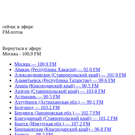
сейчас в эфире
FM-поток
Вернуться к эфиру
Москва - 100,9 FM
Москва — 100,9 FM
Абакан (Республика Хакасия) — 92,0 FM
Александровское (Ставропольский край) — 101,9 FM
Альметьевск (Республика Татарстан) — 99,6 FM
Анапа (Краснодарский край) — 90,5 FM
Арзгир (Ставропольский край) — 103,8 FM
Астрахань — 90,5 FM
Ахтубинск (Астраханская обл.) — 99,1 FM
Белгород — 103,2 FM
Бердянск (Запорожская обл.) — 102,7 FM
Благодарный (Ставропольский край) — 101,2 FM
Братск (Иркутская обл.) — 107,2 FM
Бриньковская (Краснодарский край) – 96,8 FM
Брянск — 98,2 FM