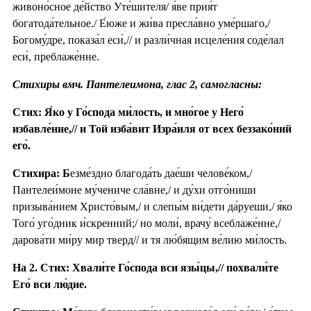
живоно́сное де́йство Уте́шителя/ я́ве прия́т
богатода́тельное./ Е́юже и жи́ва пресла́вно уме́ршаго,/
Богому́дре, показа́л еси́,// и разли́чная исцеле́ния соде́лал
еси́, преблаже́нне.
Стихиры вмч. Пантелеимона, глас 2, самогласны:
Стих: Я́ко у Го́спода ми́лость, и мно́гое у Него́
избавле́ние,// и Той изба́вит Изра́иля от всех беззако́ний
его́.
Стихира: Б
езме́здно благода́ть дае́ши челове́ком,/
Пантелеи́моне му́чениче сла́вне,/ и ду́хи отго́ниши
призыва́нием Христо́вым,/ и слепы́м ви́дети да́руеши,/ я́ко
Того́ уго́дник и́скренний;/ но моли́, врачу́ всеблаже́нне,/
дарова́ти ми́ру мир тверд// и тя лю́бящим ве́лию ми́лость.
На 2. Стих: Хвали́те Го́спода вси язы́цы,// похвали́те
Его́ вси лю́дие.