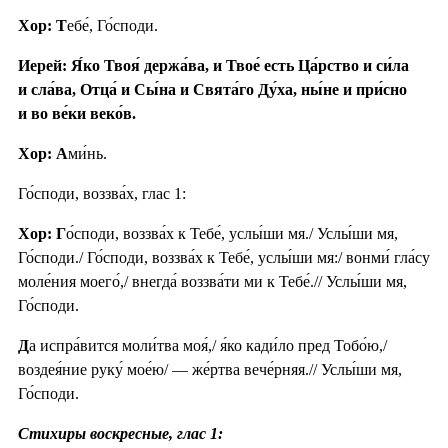
Хор: Т
ебе́, Го́споди.
Иерей: Я́ко Твоя́ держа́ва, и Твое́ есть Ца́рство и си́ла
и сла́ва, Отца́ и Сы́на и Свята́го Ду́ха, ны́не и при́сно
и во ве́ки веко́в.
Хор: А
ми́нь.
Го́споди, воззва́х, глас 1:
Хор: Г
о́споди, воззва́х к Тебе́, услы́ши мя./ Услы́ши мя,
Го́споди./ Го́споди, воззва́х к Тебе́, услы́ши мя:/ вонми́ гла́су
моле́ния моего́,/ внегда́ воззва́ти ми к Тебе́.// Услы́ши мя,
Го́споди.
Д
а испра́вится моли́тва моя́,/ я́ко кади́ло пред Тобо́ю,/
воздея́ние руку́ мое́ю/ — же́ртва вече́рняя.// Услы́ши мя,
Го́споди.
Стихиры воскресные, глас 1: