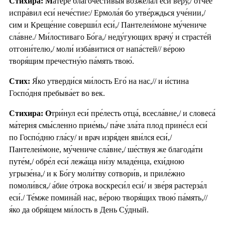
Стихира: М
а́тере благочести́выя возжела́л еси́ ве́ру,/ о́тчее
испра́вил еси́ нече́стие:/ Ермола́я бо утве́рждься уче́нии,/
сим и Креще́ние соверши́л еси́,/ Пантелеи́моне му́чениче
сла́вне./ Ми́лостиваго Бо́га,/ неду́гующих врачу́ и страсте́й
отгони́телю,/ моли́ изба́витися от напа́стей// ве́рою
творя́щим пречестну́ю па́мять твою́.
Стих:
Я́ко утверди́ся ми́лость Его́ на нас,// и и́стина
Госпо́дня пребыва́ет во век.
Стихира: О
три́нул еси́ пре́лесть отца́, всесла́вне,/ и словеса́
ма́терня смы́сленно прие́мь,/ па́че зла́та плод прине́сл еси́
по Госпо́дню гла́су/ и врач изря́ден яви́лся еси́,/
Пантелеи́моне, му́чениче сла́вне,/ ше́ствуя же благода́ти
путе́м,/ обре́л еси́ лежа́ща ни́зу младе́нца, ехи́дною
угрызе́на,/ и к Бо́гу моли́тву сотвори́в, и приле́жно
помоли́вся,/ а́бие о́трока воскреси́л еси́/ и зве́ря растерза́л
еси́./ Те́мже помина́й нас, ве́рою творя́щих твою́ па́мять,//
я́ко да обря́щем ми́лость в День Су́дный.