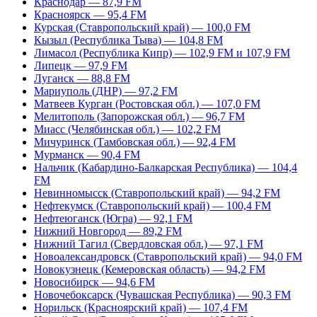
Краснодар — 87,9 FM
Красноярск — 95,4 FM
Курская (Ставропольский край) — 100,0 FM
Кызыл (Республика Тыва) — 104,8 FM
Лимасол (Республика Кипр) — 102,9 FM и 107,9 FM
Липецк — 97,9 FM
Луганск — 88,8 FM
Мариуполь (ДНР) — 97,2 FM
Матвеев Курган (Ростовская обл.) — 107,0 FM
Мелитополь (Запорожская обл.) — 96,7 FM
Миасс (Челябинская обл.) — 102,2 FM
Мичуринск (Тамбовская обл.) — 92,4 FM
Мурманск — 90,4 FM
Нальчик (Кабардино-Балкарская Республика) — 104,4
FM
Невинномысск (Ставропольский край) — 94,2 FM
Нефтекумск (Ставропольский край) — 100,4 FM
Нефтеюганск (Югра) — 92,1 FM
Нижний Новгород — 89,2 FM
Нижний Тагил (Свердловская обл.) — 97,1 FM
Новоалександровск (Ставропольский край) — 94,0 FM
Новокузнецк (Кемеровская область) — 94,2 FM
Новосибирск — 94,6 FM
Новочебоксарск (Чувашская Республика) — 90,3 FM
Норильск (Красноярский край) — 107,4 FM