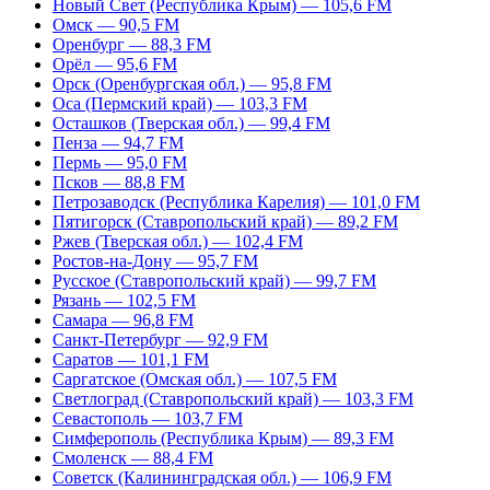
Новый Свет (Республика Крым) — 105,6 FM
Омск — 90,5 FM
Оренбург — 88,3 FM
Орёл — 95,6 FM
Орск (Оренбургская обл.) — 95,8 FM
Оса (Пермский край) — 103,3 FM
Осташков (Тверская обл.) — 99,4 FM
Пенза — 94,7 FM
Пермь — 95,0 FM
Псков — 88,8 FM
Петрозаводск (Республика Карелия) — 101,0 FM
Пятигорск (Ставропольский край) — 89,2 FM
Ржев (Тверская обл.) — 102,4 FM
Ростов-на-Дону — 95,7 FM
Русское (Ставропольский край) — 99,7 FM
Рязань — 102,5 FM
Самара — 96,8 FM
Санкт-Петербург — 92,9 FM
Саратов — 101,1 FM
Саргатское (Омская обл.) — 107,5 FM
Светлоград (Ставропольский край) — 103,3 FM
Севастополь — 103,7 FM
Симферополь (Республика Крым) — 89,3 FM
Смоленск — 88,4 FM
Советск (Калининградская обл.) — 106,9 FM