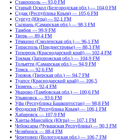
Ставрополь — 93,0 FM
Старый Оскол (Белгородская обл.) — 104,0 FM
Судак (Республика Крым) — 105,6 FM
Сургут (Югра) — 92,1 FM
Сызрань (Самарская обл.) — 98,3 FM
Тамбов — 99,9 FM
Тверь — 89,4 FM
Тёмкино (Смоленская обл.) — 96,1 FM
Тирасполь (Приднестровье) — 88,3 FM
Тихорецк (Краснодарский край) — 102,4 FM
Токмак (Запорожская обл.) — 104,9 FM
Тольятти (Самарская обл.) — 94,9 FM
Томск — 92,6 FM
Торжок (Тверская обл.) — 94,7 FM
Туапсе (Краснодарский край) — 106,5
Тюмень — 92,4 FM
Уварово (Тамбовская обл.) — 100,6 FM
Ульяновск — 93,6 FM
Уфа (Республика Башкортостан) — 98,8 FM
Феодосия (Республика Крым) — 106,1 FM
Хабаровск — 107,9 FM
Ханты-Мансийск (Югра) — 107,1 FM
Чебоксары (Чувашская Республика) — 90,3 FM
Челябинск — 88,4 FM
Череповец (Вологодская обл.) — 106,7 FM