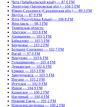
Чита (Забайкальский край) — 87,6 FM
Энергодар (Запорожская обл.) – 104,5 FM
Южно-Сахалинск (Сахалинская обл.) — 89,3 FM
Якутск — 87,9 FM
Ялта (Республика Крым) — 106,8 FM
Ярославль — 98,3 FM
Тюменская область:
Абатское — 103,8 FM
Аромашево — 103,5 FM
Байкалово — 105,5 FM
Бердюжье — 103,2 FM
Большое Сорокино — 102,7 FM
Вагай — 97,0 FM
Викулово — 103,6 FM
Голышманово — 105,4 FM
Демьянское — 102,6 FM
Ермаки — 103,3 FM
Заводоуковск — 103,3 FM
Ингаир — 103,2 FM
Исетское — 102,9 FM
Ишим — 104,9 FM
Казанское — 100,2 FM
Нагорный — 100,4 FM
Нижняя Тавда — 101,2 FM
Новоалександровка — 100,2 FM