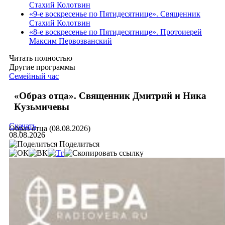
Стахий Колотвин
«9-е воскресенье по Пятидесятнице». Священник
Стахий Колотвин
«8-е воскресенье по Пятидесятнице». Протоиерей
Максим Первозванский
Читать полностью
Другие программы
Семейный час
«Образ отца». Священник Дмитрий и Ника
Кузьмичевы
Скачать
Образ отца (08.08.2026)
08.08.2026
Поделиться