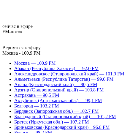
сейчас в эфире
FM-поток
Вернуться к эфиру
Москва - 100,9 FM
Москва — 100,9 FM
Абакан (Республика Хакасия) — 92,0 FM
Александровское (Ставропольский край) — 101,9 FM
Альметьевск (Республика Татарстан) — 99,6 FM
Анапа (Краснодарский край) — 90,5 FM
Арзгир (Ставропольский край) — 103,8 FM
Астрахань — 90,5 FM
Ахтубинск (Астраханская обл.) — 99,1 FM
Белгород — 103,2 FM
Бердянск (Запорожская обл.) — 102,7 FM
Благодарный (Ставропольский край) — 101,2 FM
Братск (Иркутская обл.) — 107,2 FM
Бриньковская (Краснодарский край) – 96,8 FM
Брянск — 98,2 FM