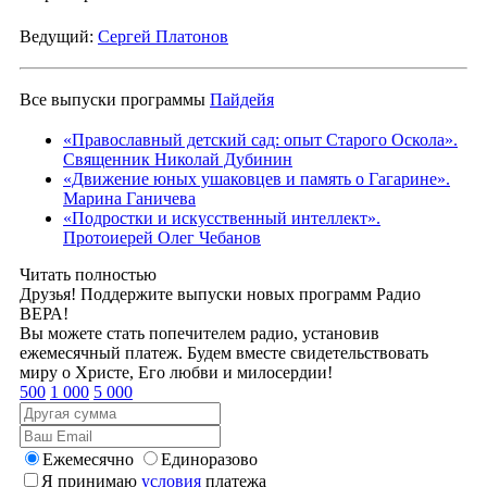
Ведущий:
Сергей Платонов
Все выпуски программы
Пайдейя
«Православный детский сад: опыт Старого Оскола».
Священник Николай Дубинин
«Движение юных ушаковцев и память о Гагарине».
Марина Ганичева
«Подростки и искусственный интеллект».
Протоиерей Олег Чебанов
Читать полностью
Друзья! Поддержите выпуски новых программ Радио
ВЕРА!
Вы можете стать попечителем радио, установив
ежемесячный платеж. Будем вместе свидетельствовать
миру о Христе, Его любви и милосердии!
500
1 000
5 000
Ежемесячно
Единоразово
Я принимаю
условия
платежа