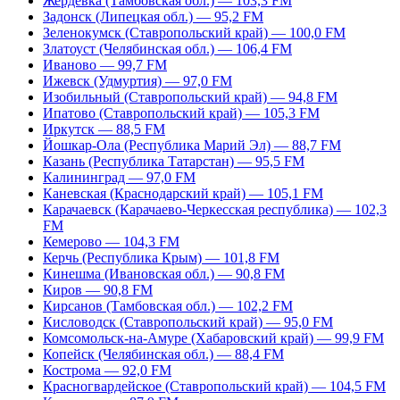
Жердевка (Тамбовская обл.) — 103,3 FM
Задонск (Липецкая обл.) — 95,2 FM
Зеленокумск (Ставропольский край) — 100,0 FM
Златоуст (Челябинская обл.) — 106,4 FM
Иваново — 99,7 FM
Ижевск (Удмуртия) — 97,0 FM
Изобильный (Ставропольский край) — 94,8 FM
Ипатово (Ставропольский край) — 105,3 FM
Иркутск — 88,5 FM
Йошкар-Ола (Республика Марий Эл) — 88,7 FM
Казань (Республика Татарстан) — 95,5 FM
Калининград — 97,0 FM
Каневская (Краснодарский край) — 105,1 FM
Карачаевск (Карачаево-Черкесская республика) — 102,3
FM
Кемерово — 104,3 FM
Керчь (Республика Крым) — 101,8 FM
Кинешма (Ивановская обл.) — 90,8 FM
Киров — 90,8 FM
Кирсанов (Тамбовская обл.) — 102,2 FM
Кисловодск (Ставропольский край) — 95,0 FM
Комсомольск-на-Амуре (Хабаровский край) — 99,9 FM
Копейск (Челябинская обл.) — 88,4 FM
Кострома — 92,0 FM
Красногвардейское (Ставропольский край) — 104,5 FM