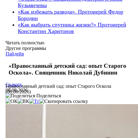
Кузьмичевы
«Как избежать развода». Протоиерей Федор
Бородин
«Как выбрать спутника жизни?» Протоиерей
Константин Харитонов
Читать полностью
Другие программы
Пайдейя
«Православный детский сад: опыт Старого
Оскола». Священник Николай Дубинин
Скачать
Православный детский сад: опыт Старого Оскола
08.08.2026
(08.08.2026)
Поделиться