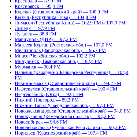
Краснодар — 87,9 FM
Красноярск — 95,4 FM
Курская (Ставропольский край) — 100,0 FM
Кызыл (Республика Тыва) — 104,8 FM
Лимасол (Республика Кипр) — 102,9 FM и 107,9 FM
Липецк — 97,9 FM
Луганск — 88,8 FM
Мариуполь (ДНР) — 97,2 FM
Матвеев Курган (Ростовская обл.) — 107,0 FM
Мелитополь (Запорожская обл.) — 96,7 FM
Миасс (Челябинская обл.) — 102,2 FM
Мичуринск (Тамбовская обл.) — 92,4 FM
Мурманск — 90,4 FM
Нальчик (Кабардино-Балкарская Республика) — 104,4
FM
Невинномысск (Ставропольский край) — 94,2 FM
Нефтекумск (Ставропольский край) — 100,4 FM
Нефтеюганск (Югра) — 92,1 FM
Нижний Новгород — 89,2 FM
Нижний Тагил (Свердловская обл.) — 97,1 FM
Новоалександровск (Ставропольский край) — 94,0 FM
Новокузнецк (Кемеровская область) — 94,2 FM
Новосибирск — 94,6 FM
Новочебоксарск (Чувашская Республика) — 90,3 FM
Норильск (Красноярский край) — 107,4 FM