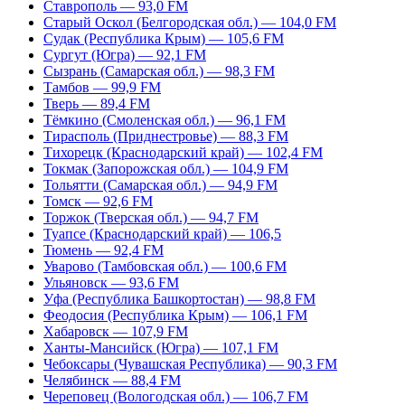
Ставрополь — 93,0 FM
Старый Оскол (Белгородская обл.) — 104,0 FM
Судак (Республика Крым) — 105,6 FM
Сургут (Югра) — 92,1 FM
Сызрань (Самарская обл.) — 98,3 FM
Тамбов — 99,9 FM
Тверь — 89,4 FM
Тёмкино (Смоленская обл.) — 96,1 FM
Тирасполь (Приднестровье) — 88,3 FM
Тихорецк (Краснодарский край) — 102,4 FM
Токмак (Запорожская обл.) — 104,9 FM
Тольятти (Самарская обл.) — 94,9 FM
Томск — 92,6 FM
Торжок (Тверская обл.) — 94,7 FM
Туапсе (Краснодарский край) — 106,5
Тюмень — 92,4 FM
Уварово (Тамбовская обл.) — 100,6 FM
Ульяновск — 93,6 FM
Уфа (Республика Башкортостан) — 98,8 FM
Феодосия (Республика Крым) — 106,1 FM
Хабаровск — 107,9 FM
Ханты-Мансийск (Югра) — 107,1 FM
Чебоксары (Чувашская Республика) — 90,3 FM
Челябинск — 88,4 FM
Череповец (Вологодская обл.) — 106,7 FM