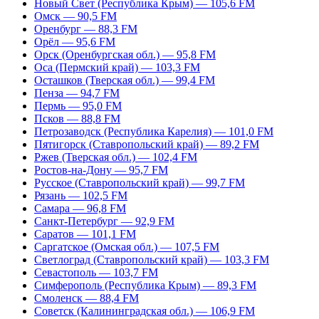
Новый Свет (Республика Крым) — 105,6 FM
Омск — 90,5 FM
Оренбург — 88,3 FM
Орёл — 95,6 FM
Орск (Оренбургская обл.) — 95,8 FM
Оса (Пермский край) — 103,3 FM
Осташков (Тверская обл.) — 99,4 FM
Пенза — 94,7 FM
Пермь — 95,0 FM
Псков — 88,8 FM
Петрозаводск (Республика Карелия) — 101,0 FM
Пятигорск (Ставропольский край) — 89,2 FM
Ржев (Тверская обл.) — 102,4 FM
Ростов-на-Дону — 95,7 FM
Русское (Ставропольский край) — 99,7 FM
Рязань — 102,5 FM
Самара — 96,8 FM
Санкт-Петербург — 92,9 FM
Саратов — 101,1 FM
Саргатское (Омская обл.) — 107,5 FM
Светлоград (Ставропольский край) — 103,3 FM
Севастополь — 103,7 FM
Симферополь (Республика Крым) — 89,3 FM
Смоленск — 88,4 FM
Советск (Калининградская обл.) — 106,9 FM