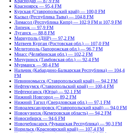
Краснодар — 87,9 FM
Красноярск — 95,4 FM
Курская (Ставропольский край) — 100,0 FM
Кызыл (Республика Тыва) — 104,8 FM
Лимасол (Республика Кипр) — 102,9 FM и 107,9 FM
Липецк — 97,9 FM
Луганск — 88,8 FM
Мариуполь (ДНР) — 97,2 FM
Матвеев Курган (Ростовская обл.) — 107,0 FM
Мелитополь (Запорожская обл.) — 96,7 FM
Миасс (Челябинская обл.) — 102,2 FM
Мичуринск (Тамбовская обл.) — 92,4 FM
Мурманск — 90,4 FM
Нальчик (Кабардино-Балкарская Республика) — 104,4
FM
Невинномысск (Ставропольский край) — 94,2 FM
Нефтекумск (Ставропольский край) — 100,4 FM
Нефтеюганск (Югра) — 92,1 FM
Нижний Новгород — 89,2 FM
Нижний Тагил (Свердловская обл.) — 97,1 FM
Новоалександровск (Ставропольский край) — 94,0 FM
Новокузнецк (Кемеровская область) — 94,2 FM
Новосибирск — 94,6 FM
Новочебоксарск (Чувашская Республика) — 90,3 FM
Норильск (Красноярский край) — 107,4 FM