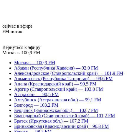
сейчас в эфире
FM-поток
Вернуться к эфиру
Москва - 100,9 FM
Москва — 100,9 FM
Абакан (Республика Хакасия) — 92,0 FM
Александровское (Ставропольский край) — 101,9 FM
Альметьевск (Республика Татарстан) — 99,6 FM
Анапа (Краснодарский край) — 90,5 FM
Арзгир (Ставропольский край) — 103,8 FM
Астрахань — 90,5 FM
Ахтубинск (Астраханская обл.) — 99,1 FM
Белгород — 103,2 FM
Бердянск (Запорожская обл.) — 102,7 FM
Благодарный (Ставропольский край) — 101,2 FM
Братск (Иркутская обл.) — 107,2 FM
Бриньковская (Краснодарский край) – 96,8 FM
Брянск — 98,2 FM