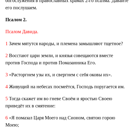
богослужения в православных храмах 2-го псалма. Давайте
его послушаем.
Псалом 2.
Псалом Давида.
1
Зачем мятутся народы, и племена замышляют тщетное?
2
Восстают цари земли, и князья совещаются вместе
против Господа и против Помазанника Его.
3
«Расторгнем узы их, и свергнем с себя оковы их».
4
Живущий на небесах посмеётся, Господь поругается им.
5
Тогда скажет им во гневе Своём и яростью Своею
приведёт их в смятение:
6
«Я помазал Царя Моего над Сионом, святою горою
Моею;