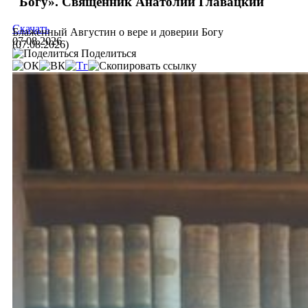
Богу». Священник Анатолий Главацкий
Скачать
Блаженный Августин о вере и доверии Богу
07.08.2026
(07.08.2026)
Поделиться