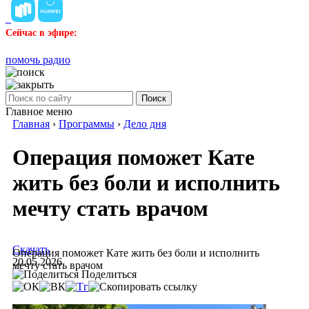
Сейчас в эфире:
помочь радио
Поиск
Главное меню
Главная
›
Программы
›
Дело дня
Операция поможет Кате
жить без боли и исполнить
мечту стать врачом
Скачать
Операция поможет Кате жить без боли и исполнить
20.05.2026
мечту стать врачом
Поделиться