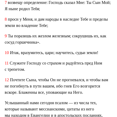
7
возвещу определение: Господь сказал Мне: Ты Сын Мой;
Я ныне родил Тебя;
8
проси у Меня, и дам народы в наследие Тебе и пределы
земли во владение Тебе;
9
Ты поразишь их жезлом железным; сокрушишь их, как
сосуд горшечника».
10
Итак, вразумитесь, цари; научитесь, судьи земли!
11
Служите Господу со страхом и радуйтесь пред Ним
с трепетом.
12
Почтите Сына, чтобы Он не прогневался, и чтобы вам
не погибнуть в пути вашем, ибо гнев Его возгорится
вскоре. Блаженны все, уповающие на Него.
Услышанный нами сегодня псалом — из числа тех,
которые называют мессианскими, цитаты из него
мы находим в Евангелии и в апостольских посланиях,