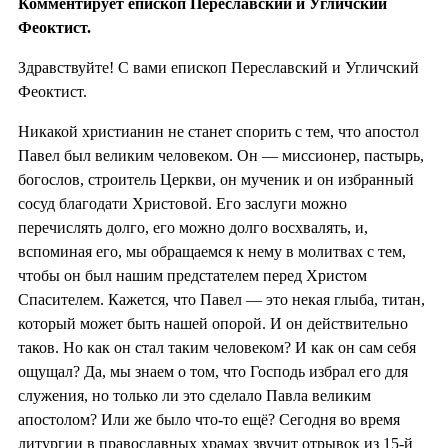
Комментирует епископ Переславский и Угличский
Феоктист.
Здравствуйте! С вами епископ Переславский и Угличский
Феоктист.
Никакой христианин не станет спорить с тем, что апостол
Павел был великим человеком. Он — миссионер, пастырь,
богослов, строитель Церкви, он мученик и он избранный
сосуд благодати Христовой. Его заслуги можно
перечислять долго, его можно долго восхвалять, и,
вспоминая его, мы обращаемся к нему в молитвах с тем,
чтобы он был нашим предстателем перед Христом
Спасителем. Кажется, что Павел — это некая глыба, титан,
который может быть нашей опорой. И он действительно
таков. Но как он стал таким человеком? И как он сам себя
ощущал? Да, мы знаем о том, что Господь избрал его для
служения, но только ли это сделало Павла великим
апостолом? Или же было что-то ещё? Сегодня во время
литургии в православных храмах звучит отрывок из 15-й