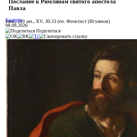
Послание к Римлянам святого апостола
Павла
Скачать
Рим., 119 зач., XV, 30-33 (еп. Феоктист (Игумнов)
08.08.2026
Поделиться