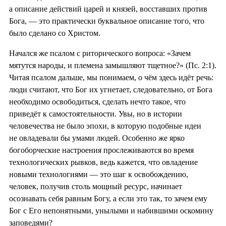
а описание действий царей и князей, восставших против
Бога, — это практически буквальное описание того, что
было сделано со Христом.
Начался же псалом с риторического вопроса: «Зачем
мятутся народы, и племена замышляют тщетное?» (Пс. 2:1).
Читая псалом дальше, мы понимаем, о чём здесь идёт речь:
люди считают, что Бог их угнетает, следовательно, от Бога
необходимо освободиться, сделать нечто такое, что
приведёт к самостоятельности. Увы, но в истории
человечества не было эпохи, в которую подобные идеи
не овладевали бы умами людей. Особенно же ярко
богоборческие настроения прослеживаются во время
технологических рывков, ведь кажется, что овладение
новыми технологиями — это шаг к освобождению,
человек, получив столь мощный ресурс, начинает
осознавать себя равным Богу, а если это так, то зачем ему
Бог с Его непонятными, унылыми и набившими оскомину
заповедями?