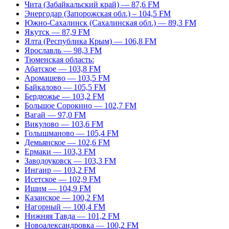
Чита (Забайкальский край) — 87,6 FM
Энергодар (Запорожская обл.) – 104,5 FM
Южно-Сахалинск (Сахалинская обл.) — 89,3 FM
Якутск — 87,9 FM
Ялта (Республика Крым) — 106,8 FM
Ярославль — 98,3 FM
Тюменская область:
Абатское — 103,8 FM
Аромашево — 103,5 FM
Байкалово — 105,5 FM
Бердюжье — 103,2 FM
Большое Сорокино — 102,7 FM
Вагай — 97,0 FM
Викулово — 103,6 FM
Голышманово — 105,4 FM
Демьянское — 102,6 FM
Ермаки — 103,3 FM
Заводоуковск — 103,3 FM
Ингаир — 103,2 FM
Исетское — 102,9 FM
Ишим — 104,9 FM
Казанское — 100,2 FM
Нагорный — 100,4 FM
Нижняя Тавда — 101,2 FM
Новоалександровка — 100,2 FM