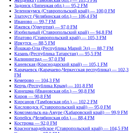
Жердевка (Тамбовская обл.) — 103,3 FM
Задонск (Липецкая обл.) — 95,2 FM
Зеленокумск (Ставропольский край) — 100,0 FM
Златоуст (Челябинская обл.) — 106,4 FM
Иваново — 99,7 FM
Ижевск (Удмуртия) — 97,0 FM
Изобильный (Ставропольский край) — 94,8 FM
Ипатово (Ставропольский край) — 105,3 FM
Иркутск — 88,5 FM
Йошкар-Ола (Республика Марий Эл) — 88,7 FM
Казань (Республика Татарстан) — 95,5 FM
Калининград — 97,0 FM
Каневская (Краснодарский край) — 105,1 FM
Карачаевск (Карачаево-Черкесская республика) — 102,3
FM
Кемерово — 104,3 FM
Керчь (Республика Крым) — 101,8 FM
Кинешма (Ивановская обл.) — 90,8 FM
Киров — 90,8 FM
Кирсанов (Тамбовская обл.) — 102,2 FM
Кисловодск (Ставропольский край) — 95,0 FM
Комсомольск-на-Амуре (Хабаровский край) — 99,9 FM
Копейск (Челябинская обл.) — 88,4 FM
Кострома — 92,0 FM
Красногвардейское (Ставропольский край) — 104,5 FM