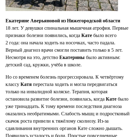
Екатерине Аверьяновой из Нижегородской области
18 лет. У девушки спинальная мышечная атрофия. Первые
признаки болезни появились, когда
Кате
было всего
2 года: она начала ходить на носочках, часто падала.
Верный диагноз врачи смогли поставить только в 5 лет.
Несмотря на это, детство
Екатерины
было активным:
детский сад, кружки, учёба в школе.
Но со временем болезнь прогрессировала. К четвёртому
классу
Катя
перестала ходить и могла передвигаться
только на инвалидной коляске. Терапия, которая
остановила развитие болезни, появилась, когда
Кате
было
уже тринадцать. К тому времени последствия диагноза
оказались необратимыми. Слабость мышц и подростковый
скачок роста привели к тяжёлому сколиозу. Из-за
сдавливания внутренних органов Кате сложно дышать.
Появились усталость и боли. Простые повседневные