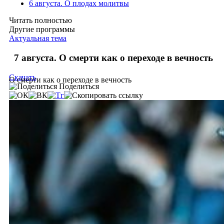
6 августа. О плодах молитвы
Читать полностью
Другие программы
Актуальная тема
7 августа. О смерти как о переходе в вечность
Скачать
О смерти как о переходе в вечность
Поделиться