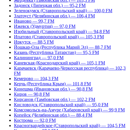
Жердевка (Тамбовская обл.) — 103,3 FM
Задонск (Липецкая обл.) — 95,2 FM
Зеленокумск (Ставропольский край) — 100,0 FM
Златоуст (Челябинская обл.) — 106,4 FM
Иваново — 99,7 FM
Ижевск (Удмуртия) — 97,0 FM
Изобильный (Ставропольский край) — 94,8 FM
Ипатово (Ставропольский край) — 105,3 FM
Иркутск — 88,5 FM
Йошкар-Ола (Республика Марий Эл) — 88,7 FM
Казань (Республика Татарстан) — 95,5 FM
Калининград — 97,0 FM
Каневская (Краснодарский край) — 105,1 FM
Карачаевск (Карачаево-Черкесская республика) — 102,3
FM
Кемерово — 104,3 FM
Керчь (Республика Крым) — 101,8 FM
Кинешма (Ивановская обл.) — 90,8 FM
Киров — 90,8 FM
Кирсанов (Тамбовская обл.) — 102,2 FM
Кисловодск (Ставропольский край) — 95,0 FM
Комсомольск-на-Амуре (Хабаровский край) — 99,9 FM
Копейск (Челябинская обл.) — 88,4 FM
Кострома — 92,0 FM
Красногвардейское (Ставропольский край) — 104,5 FM