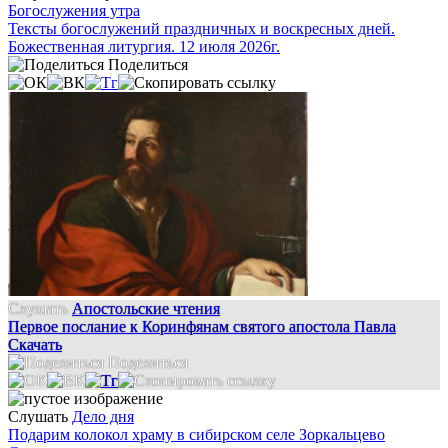
Богослужения утра
Тексты богослужений праздничных и воскресных дней.
Божественная литургия. 12 июля 2026г.
Поделиться
Слушать
Апостольские чтения
Первое послание к Коринфянам святого апостола Павла
Скачать
Поделиться
Слушать
Дело дня
Подарим колокол храму в сибирском селе Зоркальцево