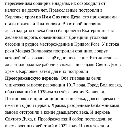
переселенцам обширные наделы, их освободили от
налогов на десять лет. Православные построили в
Карловке
храм во
Имя Святого Духа
, его прихожанами
стали и жители Платоновки. Во второй половине
девятнадцатого века близ сёл пролегла Екатерининская
железная дорога, объединившая Донецкий угольный
бассейн и рудное месторождение в Кривом Роге. У истока
реки Мокрая Волноваха построили станцию, вокруг
которой образовалось ещё одно поселение. Его жители —
железнодорожные рабочие, сначала посещали Свято-Духов
храм в Карловке, затем для них построили
Преображенскую церковь
. Оба эти здания были
уничтожены после революции 1917 года. Город Волноваха,
образованный в 1938-ом за счёт слияния Карловки,
Платоновки и пристанционного посёлка, долгое время не
имел ни одной церкви. Храмы, разорённые безбожниками,
заново отстроили в конце двадцатого века. И церковь
Святого Духа, и Преображенский собор пострадали во
время военных действий в 2022 году. Но выстояли, и