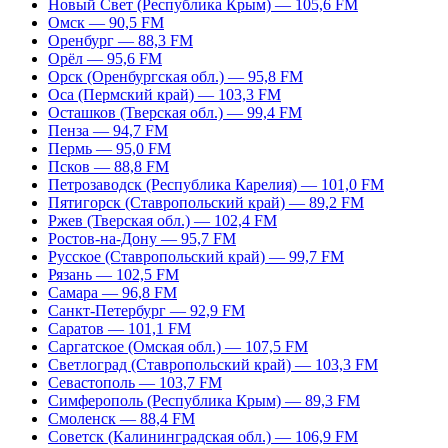
Новый Свет (Республика Крым) — 105,6 FM
Омск — 90,5 FM
Оренбург — 88,3 FM
Орёл — 95,6 FM
Орск (Оренбургская обл.) — 95,8 FM
Оса (Пермский край) — 103,3 FM
Осташков (Тверская обл.) — 99,4 FM
Пенза — 94,7 FM
Пермь — 95,0 FM
Псков — 88,8 FM
Петрозаводск (Республика Карелия) — 101,0 FM
Пятигорск (Ставропольский край) — 89,2 FM
Ржев (Тверская обл.) — 102,4 FM
Ростов-на-Дону — 95,7 FM
Русское (Ставропольский край) — 99,7 FM
Рязань — 102,5 FM
Самара — 96,8 FM
Санкт-Петербург — 92,9 FM
Саратов — 101,1 FM
Саргатское (Омская обл.) — 107,5 FM
Светлоград (Ставропольский край) — 103,3 FM
Севастополь — 103,7 FM
Симферополь (Республика Крым) — 89,3 FM
Смоленск — 88,4 FM
Советск (Калининградская обл.) — 106,9 FM