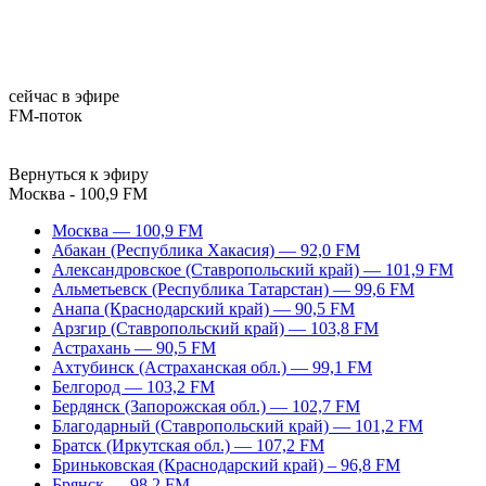
сейчас в эфире
FM-поток
Вернуться к эфиру
Москва - 100,9 FM
Москва — 100,9 FM
Абакан (Республика Хакасия) — 92,0 FM
Александровское (Ставропольский край) — 101,9 FM
Альметьевск (Республика Татарстан) — 99,6 FM
Анапа (Краснодарский край) — 90,5 FM
Арзгир (Ставропольский край) — 103,8 FM
Астрахань — 90,5 FM
Ахтубинск (Астраханская обл.) — 99,1 FM
Белгород — 103,2 FM
Бердянск (Запорожская обл.) — 102,7 FM
Благодарный (Ставропольский край) — 101,2 FM
Братск (Иркутская обл.) — 107,2 FM
Бриньковская (Краснодарский край) – 96,8 FM
Брянск — 98,2 FM