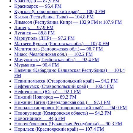
Краснодар — 87,9 FM
Красноярск — 95,4 FM
Курская (Ставропольский край) — 100,0 FM
Кызыл (Республика Тыва) — 104,8 FM
Лимасол (Республика Кипр) — 102,9 FM и 107,9 FM
Липецк — 97,9 FM
Луганск — 88,8 FM
Мариуполь (ДНР) — 97,2 FM
Матвеев Курган (Ростовская обл.) — 107,0 FM
Мелитополь (Запорожская обл.) — 96,7 FM
Миасс (Челябинская обл.) — 102,2 FM
Мичуринск (Тамбовская обл.) — 92,4 FM
Мурманск — 90,4 FM
Нальчик (Кабардино-Балкарская Республика) — 104,4
FM
Невинномысск (Ставропольский край) — 94,2 FM
Нефтекумск (Ставропольский край) — 100,4 FM
Нефтеюганск (Югра) — 92,1 FM
Нижний Новгород — 89,2 FM
Нижний Тагил (Свердловская обл.) — 97,1 FM
Новоалександровск (Ставропольский край) — 94,0 FM
Новокузнецк (Кемеровская область) — 94,2 FM
Новосибирск — 94,6 FM
Новочебоксарск (Чувашская Республика) — 90,3 FM
Норильск (Красноярский край) — 107,4 FM