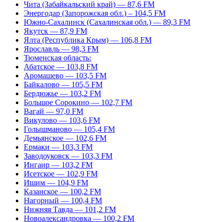
Чита (Забайкальский край) — 87,6 FM
Энергодар (Запорожская обл.) – 104,5 FM
Южно-Сахалинск (Сахалинская обл.) — 89,3 FM
Якутск — 87,9 FM
Ялта (Республика Крым) — 106,8 FM
Ярославль — 98,3 FM
Тюменская область:
Абатское — 103,8 FM
Аромашево — 103,5 FM
Байкалово — 105,5 FM
Бердюжье — 103,2 FM
Большое Сорокино — 102,7 FM
Вагай — 97,0 FM
Викулово — 103,6 FM
Голышманово — 105,4 FM
Демьянское — 102,6 FM
Ермаки — 103,3 FM
Заводоуковск — 103,3 FM
Ингаир — 103,2 FM
Исетское — 102,9 FM
Ишим — 104,9 FM
Казанское — 100,2 FM
Нагорный — 100,4 FM
Нижняя Тавда — 101,2 FM
Новоалександровка — 100,2 FM