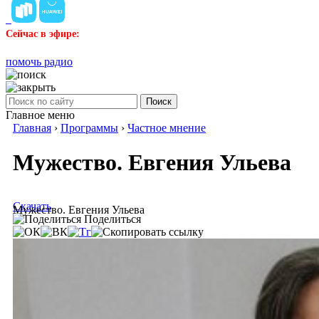
Сейчас в эфире:
помочь радио
Поиск
Главное меню
Главная
›
Программы
›
Частное мнение
Мужество. Евгения Ульева
Скачать
Мужество. Евгения Ульева
Поделиться