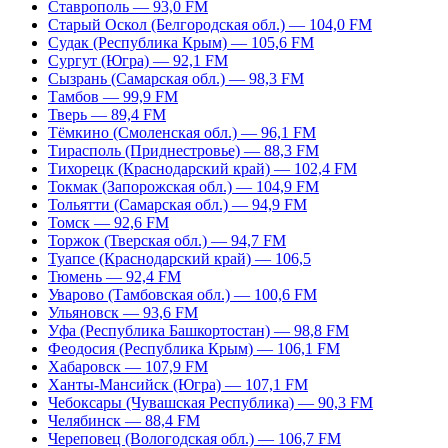
Ставрополь — 93,0 FM
Старый Оскол (Белгородская обл.) — 104,0 FM
Судак (Республика Крым) — 105,6 FM
Сургут (Югра) — 92,1 FM
Сызрань (Самарская обл.) — 98,3 FM
Тамбов — 99,9 FM
Тверь — 89,4 FM
Тёмкино (Смоленская обл.) — 96,1 FM
Тирасполь (Приднестровье) — 88,3 FM
Тихорецк (Краснодарский край) — 102,4 FM
Токмак (Запорожская обл.) — 104,9 FM
Тольятти (Самарская обл.) — 94,9 FM
Томск — 92,6 FM
Торжок (Тверская обл.) — 94,7 FM
Туапсе (Краснодарский край) — 106,5
Тюмень — 92,4 FM
Уварово (Тамбовская обл.) — 100,6 FM
Ульяновск — 93,6 FM
Уфа (Республика Башкортостан) — 98,8 FM
Феодосия (Республика Крым) — 106,1 FM
Хабаровск — 107,9 FM
Ханты-Мансийск (Югра) — 107,1 FM
Чебоксары (Чувашская Республика) — 90,3 FM
Челябинск — 88,4 FM
Череповец (Вологодская обл.) — 106,7 FM