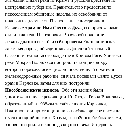
жителями стали греки из Крыма и русские крестьяне из
центральных губерний. Правительство предоставило
переселенцам обширные наделы, их освободили от
налогов на десять лет. Православные построили в
Карловке
храм во
Имя Святого Духа
, его прихожанами
стали и жители Платоновки. Во второй половине
девятнадцатого века близ сёл пролегла Екатерининская
железная дорога, объединившая Донецкий угольный
бассейн и рудное месторождение в Кривом Роге. У истока
реки Мокрая Волноваха построили станцию, вокруг
которой образовалось ещё одно поселение. Его жители —
железнодорожные рабочие, сначала посещали Свято-Духов
храм в Карловке, затем для них построили
Преображенскую церковь
. Оба эти здания были
уничтожены после революции 1917 года. Город Волноваха,
образованный в 1938-ом за счёт слияния Карловки,
Платоновки и пристанционного посёлка, долгое время не
имел ни одной церкви. Храмы, разорённые безбожниками,
заново отстроили в конце двадцатого века. И церковь