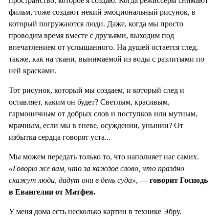
пространство, которое я создаю. Когда режиссеры снимают
фильм, тоже создают некий эмоциональный рисунок, в
который погружаются люди. Даже, когда мы просто
проводим время вместе с друзьями, выходим под
впечатлением от услышанного. На душей остается след,
также, как на ткани, вынимаемой из воды с разлитыми по
ней красками.
Тот рисунок, который мы создаем, и который след и
оставляет, каким он будет? Светлым, красивым,
гармоничным от добрых слов и поступков или мутным,
мрачным, если мы в гневе, осуждении, унынии? От
избытка сердца говорят уста...
Мы можем передать только то, что наполняет нас самих.
«Говорю же вам, что за каждое слово, что праздно
скажут люди, дадут они в день суда»
, —
говорит Господь
в Евангелии от Матфея.
У меня дома есть несколько картин в технике Эбру.