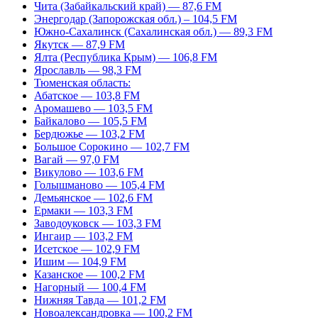
Чита (Забайкальский край) — 87,6 FM
Энергодар (Запорожская обл.) – 104,5 FM
Южно-Сахалинск (Сахалинская обл.) — 89,3 FM
Якутск — 87,9 FM
Ялта (Республика Крым) — 106,8 FM
Ярославль — 98,3 FM
Тюменская область:
Абатское — 103,8 FM
Аромашево — 103,5 FM
Байкалово — 105,5 FM
Бердюжье — 103,2 FM
Большое Сорокино — 102,7 FM
Вагай — 97,0 FM
Викулово — 103,6 FM
Голышманово — 105,4 FM
Демьянское — 102,6 FM
Ермаки — 103,3 FM
Заводоуковск — 103,3 FM
Ингаир — 103,2 FM
Исетское — 102,9 FM
Ишим — 104,9 FM
Казанское — 100,2 FM
Нагорный — 100,4 FM
Нижняя Тавда — 101,2 FM
Новоалександровка — 100,2 FM