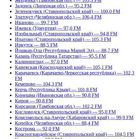
Жердевка (Тамбовская обл.) — 103,3 FM
Задонск (Липецкая обл.) — 95,2 FM
Зеленокумск (Ставропольский край) — 100,0 FM
Златоуст (Челябинская обл.) — 106,4 FM
Иваново — 99,7 FM
Ижевск (Удмуртия) — 97,0 FM
Изобильный (Ставропольский край) — 94,8 FM
Ипатово (Ставропольский край) — 105,3 FM
Иркутск — 88,5 FM
Йошкар-Ола (Республика Марий Эл) — 88,7 FM
Казань (Республика Татарстан) — 95,5 FM
Калининград — 97,0 FM
Каневская (Краснодарский край) — 105,1 FM
Карачаевск (Карачаево-Черкесская республика) — 102,3
FM
Кемерово — 104,3 FM
Керчь (Республика Крым) — 101,8 FM
Кинешма (Ивановская обл.) — 90,8 FM
Киров — 90,8 FM
Кирсанов (Тамбовская обл.) — 102,2 FM
Кисловодск (Ставропольский край) — 95,0 FM
Комсомольск-на-Амуре (Хабаровский край) — 99,9 FM
Копейск (Челябинская обл.) — 88,4 FM
Кострома — 92,0 FM
Красногвардейское (Ставропольский край) — 104,5 FM