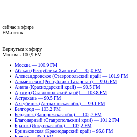
сейчас в эфире
FM-поток
Вернуться к эфиру
Москва - 100,9 FM
Москва — 100,9 FM
Абакан (Республика Хакасия) — 92,0 FM
Александровское (Ставропольский край) — 101,9 FM
Альметьевск (Республика Татарстан) — 99,6 FM
Анапа (Краснодарский край) — 90,5 FM
Арзгир (Ставропольский край) — 103,8 FM
Астрахань — 90,5 FM
Ахтубинск (Астраханская обл.) — 99,1 FM
Белгород — 103,2 FM
Бердянск (Запорожская обл.) — 102,7 FM
Благодарный (Ставропольский край) — 101,2 FM
Братск (Иркутская обл.) — 107,2 FM
Бриньковская (Краснодарский край) – 96,8 FM
Брянск — 98,2 FM