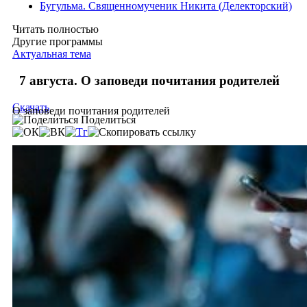
Бугульма. Священномученик Никита (Делекторский)
Читать полностью
Другие программы
Актуальная тема
7 августа. О заповеди почитания родителей
Скачать
О заповеди почитания родителей
Поделиться