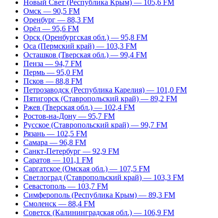
Новый Свет (Республика Крым) — 105,6 FM
Омск — 90,5 FM
Оренбург — 88,3 FM
Орёл — 95,6 FM
Орск (Оренбургская обл.) — 95,8 FM
Оса (Пермский край) — 103,3 FM
Осташков (Тверская обл.) — 99,4 FM
Пенза — 94,7 FM
Пермь — 95,0 FM
Псков — 88,8 FM
Петрозаводск (Республика Карелия) — 101,0 FM
Пятигорск (Ставропольский край) — 89,2 FM
Ржев (Тверская обл.) — 102,4 FM
Ростов-на-Дону — 95,7 FM
Русское (Ставропольский край) — 99,7 FM
Рязань — 102,5 FM
Самара — 96,8 FM
Санкт-Петербург — 92,9 FM
Саратов — 101,1 FM
Саргатское (Омская обл.) — 107,5 FM
Светлоград (Ставропольский край) — 103,3 FM
Севастополь — 103,7 FM
Симферополь (Республика Крым) — 89,3 FM
Смоленск — 88,4 FM
Советск (Калининградская обл.) — 106,9 FM