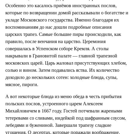
Особенно это касалось приёмов иностранных послов,
которые по возвращении домой рассказывали о богатстве и
укладе Московского государства. Именно благодаря их
воспоминаниям до нас дошли подробные описания
царских трапез. Самые большие пиры происходили, как
правило, после венчания на царство. Церемония
совершалась в Успенском соборе Кремля. А столы
накрывали в Грановитой палате — главной трапезной
московских царей. Царь жаловал присутствующих хлебом,
солью и вином. Затем подавались яства. Их количество
доходило до нескольких сотен: холодные блюда, супы,
мясное, пироги.
А вот некоторые блюда из меню обеда в честь прибытия
польских послов, устроенного царем Алексеем
Михайловичем в 1667 году. Гостей потчевали жареными
тетеревами со сливами, индейкой под шафранным соусом,
лебедями и бужениной. Завершали трапезу сладкие
угощения. О десертах, которые поражали воображение,