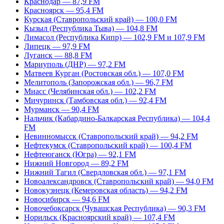
Краснодар — 87,9 FM
Красноярск — 95,4 FM
Курская (Ставропольский край) — 100,0 FM
Кызыл (Республика Тыва) — 104,8 FM
Лимасол (Республика Кипр) — 102,9 FM и 107,9 FM
Липецк — 97,9 FM
Луганск — 88,8 FM
Мариуполь (ДНР) — 97,2 FM
Матвеев Курган (Ростовская обл.) — 107,0 FM
Мелитополь (Запорожская обл.) — 96,7 FM
Миасс (Челябинская обл.) — 102,2 FM
Мичуринск (Тамбовская обл.) — 92,4 FM
Мурманск — 90,4 FM
Нальчик (Кабардино-Балкарская Республика) — 104,4
FM
Невинномысск (Ставропольский край) — 94,2 FM
Нефтекумск (Ставропольский край) — 100,4 FM
Нефтеюганск (Югра) — 92,1 FM
Нижний Новгород — 89,2 FM
Нижний Тагил (Свердловская обл.) — 97,1 FM
Новоалександровск (Ставропольский край) — 94,0 FM
Новокузнецк (Кемеровская область) — 94,2 FM
Новосибирск — 94,6 FM
Новочебоксарск (Чувашская Республика) — 90,3 FM
Норильск (Красноярский край) — 107,4 FM