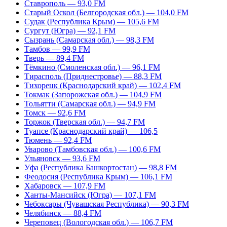
Ставрополь — 93,0 FM
Старый Оскол (Белгородская обл.) — 104,0 FM
Судак (Республика Крым) — 105,6 FM
Сургут (Югра) — 92,1 FM
Сызрань (Самарская обл.) — 98,3 FM
Тамбов — 99,9 FM
Тверь — 89,4 FM
Тёмкино (Смоленская обл.) — 96,1 FM
Тирасполь (Приднестровье) — 88,3 FM
Тихорецк (Краснодарский край) — 102,4 FM
Токмак (Запорожская обл.) — 104,9 FM
Тольятти (Самарская обл.) — 94,9 FM
Томск — 92,6 FM
Торжок (Тверская обл.) — 94,7 FM
Туапсе (Краснодарский край) — 106,5
Тюмень — 92,4 FM
Уварово (Тамбовская обл.) — 100,6 FM
Ульяновск — 93,6 FM
Уфа (Республика Башкортостан) — 98,8 FM
Феодосия (Республика Крым) — 106,1 FM
Хабаровск — 107,9 FM
Ханты-Мансийск (Югра) — 107,1 FM
Чебоксары (Чувашская Республика) — 90,3 FM
Челябинск — 88,4 FM
Череповец (Вологодская обл.) — 106,7 FM