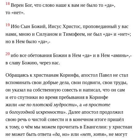
18
Верен Бог, что слово наше к вам не было то «да»,
то «нет».
19
Ибо Сын Божий, Иисус Христос, проповеданный у вас
нами, мною и Силуаном и Тимофеем, не был «да» и «нет»;
но в Нем было «да»,-
20
ибо все обетования Божии в Нем «да» и в Нем «аминь»,-
в славу Божию, через нас.
Обращаясь к христианам Коринфа, апостол Павел не стал
вспоминать свои добрые дела, свои подвиги, свои труды,
он указал на собственную совесть и написал, что он сам
и его спутники во время пребывания в Коринфе
жили
«не по плотской мудрости»
, а
«в простоте
и богоугодной искренности»
. Далее апостол продолжил
свою речь о чистой совести и в конечном итоге пришёл
к тому, о чём мы можем прочитать в Евангелии: у христиан
не может быть ответа
«да, но»
или
«нет, хотя»
, не могут