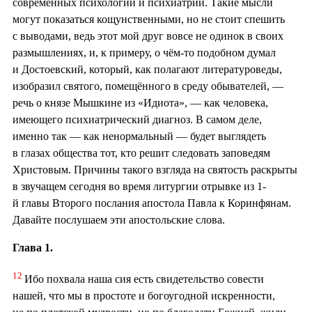
современных психологии и психиатрии. Такие мысли
могут показаться кощунственными, но не стоит спешить
с выводами, ведь этот мой друг вовсе не одинок в своих
размышлениях, и, к примеру, о чём-то подобном думал
и Достоевский, который, как полагают литературоведы,
изобразил святого, помещённого в среду обывателей, —
речь о князе Мышкине из «Идиота», — как человека,
имеющего психиатрический диагноз. В самом деле,
именно так — как ненормальный — будет выглядеть
в глазах общества тот, кто решит следовать заповедям
Христовым. Причины такого взгляда на святость раскрыты
в звучащем сегодня во время литургии отрывке из 1-
й главы Второго послания апостола Павла к Коринфянам.
Давайте послушаем эти апостольские слова.
Глава 1.
12
Ибо похвала наша сия есть свидетельство совести
нашей, что мы в простоте и богоугодной искренности,