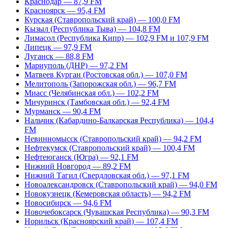
Краснодар — 87,9 FM
Красноярск — 95,4 FM
Курская (Ставропольский край) — 100,0 FM
Кызыл (Республика Тыва) — 104,8 FM
Лимасол (Республика Кипр) — 102,9 FM и 107,9 FM
Липецк — 97,9 FM
Луганск — 88,8 FM
Мариуполь (ДНР) — 97,2 FM
Матвеев Курган (Ростовская обл.) — 107,0 FM
Мелитополь (Запорожская обл.) — 96,7 FM
Миасс (Челябинская обл.) — 102,2 FM
Мичуринск (Тамбовская обл.) — 92,4 FM
Мурманск — 90,4 FM
Нальчик (Кабардино-Балкарская Республика) — 104,4
FM
Невинномысск (Ставропольский край) — 94,2 FM
Нефтекумск (Ставропольский край) — 100,4 FM
Нефтеюганск (Югра) — 92,1 FM
Нижний Новгород — 89,2 FM
Нижний Тагил (Свердловская обл.) — 97,1 FM
Новоалександровск (Ставропольский край) — 94,0 FM
Новокузнецк (Кемеровская область) — 94,2 FM
Новосибирск — 94,6 FM
Новочебоксарск (Чувашская Республика) — 90,3 FM
Норильск (Красноярский край) — 107,4 FM