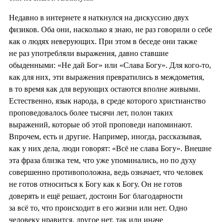
Недавно в интернете я наткнулся на дискуссию двух
физиков. Оба они, насколько я знаю, не раз говорили о себе
как о людях неверующих. При этом в беседе они также
не раз употребляли выражения, давно ставшие
обыденными: «Не дай Бог» или «Слава Богу». Для кого-то,
как для них, эти выражения превратились в междометия,
в то время как для верующих остаются вполне живыми.
Естественно, язык народа, в среде которого христианство
проповедовалось более тысячи лет, полон таких
выражений, которые об этой проповеди напоминают.
Впрочем, есть и другие. Например, иногда, рассказывая,
как у них дела, люди говорят: «Всё не слава Богу». Внешне
эта фраза близка тем, что уже упоминались, но по духу
совершенно противоположна, ведь означает, что человек
не готов относиться к Богу как к Богу. Он не готов
доверять и ещё решает, достоин Бог благодарности
за всё то, что происходит в его жизни или нет. Одно
человеку нравится, другое нет, так или иначе