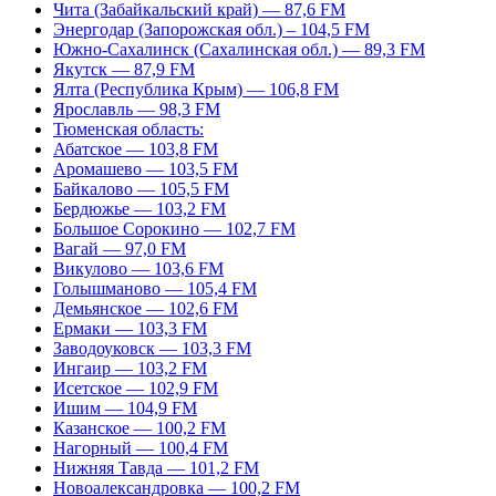
Чита (Забайкальский край) — 87,6 FM
Энергодар (Запорожская обл.) – 104,5 FM
Южно-Сахалинск (Сахалинская обл.) — 89,3 FM
Якутск — 87,9 FM
Ялта (Республика Крым) — 106,8 FM
Ярославль — 98,3 FM
Тюменская область:
Абатское — 103,8 FM
Аромашево — 103,5 FM
Байкалово — 105,5 FM
Бердюжье — 103,2 FM
Большое Сорокино — 102,7 FM
Вагай — 97,0 FM
Викулово — 103,6 FM
Голышманово — 105,4 FM
Демьянское — 102,6 FM
Ермаки — 103,3 FM
Заводоуковск — 103,3 FM
Ингаир — 103,2 FM
Исетское — 102,9 FM
Ишим — 104,9 FM
Казанское — 100,2 FM
Нагорный — 100,4 FM
Нижняя Тавда — 101,2 FM
Новоалександровка — 100,2 FM