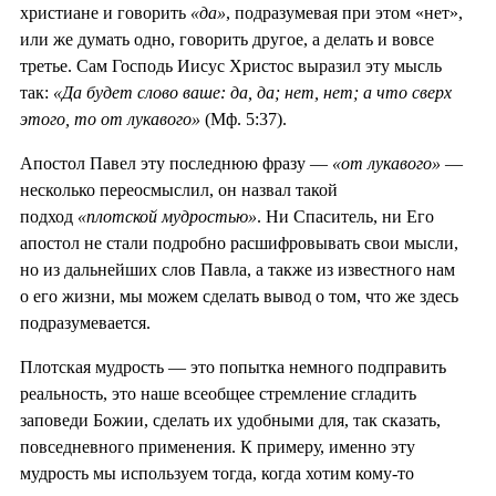
христиане и говорить
«да»
, подразумевая при этом «нет»,
или же думать одно, говорить другое, а делать и вовсе
третье. Сам Господь Иисус Христос выразил эту мысль
так:
«Да будет слово ваше: да, да; нет, нет; а что сверх
этого, то от лукавого»
(Мф. 5:37).
Апостол Павел эту последнюю фразу —
«от лукавого»
—
несколько переосмыслил, он назвал такой
подход
«плотской мудростью»
. Ни Спаситель, ни Его
апостол не стали подробно расшифровывать свои мысли,
но из дальнейших слов Павла, а также из известного нам
о его жизни, мы можем сделать вывод о том, что же здесь
подразумевается.
Плотская мудрость — это попытка немного подправить
реальность, это наше всеобщее стремление сгладить
заповеди Божии, сделать их удобными для, так сказать,
повседневного применения. К примеру, именно эту
мудрость мы используем тогда, когда хотим кому-то