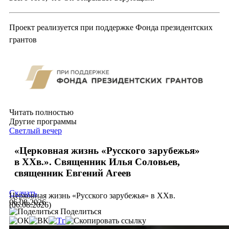
Проект реализуется при поддержке Фонда президентских
грантов
Читать полностью
Другие программы
Светлый вечер
«Церковная жизнь «Русского зарубежья»
в ХХв.». Священник Илья Соловьев,
священник Евгений Агеев
Скачать
Церковная жизнь «Русского зарубежья» в ХХв.
06.08.2026
(06.08.2026)
Поделиться