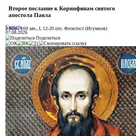
Второе послание к Коринфянам святого
апостола Павла
Скачать
2 Кор., 169 зач., I, 12-20 (еп. Феоктист (Игумнов)
07.08.2026
Поделиться