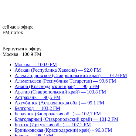
сейчас в эфире
FM-поток
Вернуться к эфиру
Москва - 100,9 FM
Москва — 100,9 FM
Абакан (Республика Хакасия) — 92,0 FM
Александровское (Ставропольский край) — 101,9 FM
Альметьевск (Республика Татарстан) — 99,6 FM
Анапа (Краснодарский край) — 90,5 FM
Арзгир (Ставропольский край) — 103,8 FM
Астрахань — 90,5 FM
Ахтубинск (Астраханская обл.) — 99,1 FM
Белгород — 103,2 FM
Бердянск (Запорожская обл.) — 102,7 FM
Благодарный (Ставропольский край) — 101,2 FM
Братск (Иркутская обл.) — 107,2 FM
Бриньковская (Краснодарский край) – 96,8 FM
Брянск — 98,2 FM