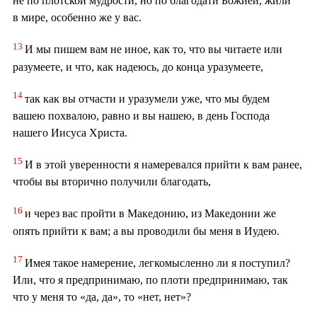
не по плотской мудрости, но по благодати Божией, жили
в мире, особенно же у вас.
13
И мы пишем вам не иное, как то, что вы читаете или
разумеете, и что, как надеюсь, до конца уразумеете,
14
так как вы отчасти и уразумели уже, что мы будем
вашею похвалою, равно и вы нашею, в день Господа
нашего Иисуса Христа.
15
И в этой уверенности я намеревался прийти к вам ранее,
чтобы вы вторично получили благодать,
16
и через вас пройти в Македонию, из Македонии же
опять прийти к вам; а вы проводили бы меня в Иудею.
17
Имея такое намерение, легкомысленно ли я поступил?
Или, что я предпринимаю, по плоти предпринимаю, так
что у меня то «да, да», то «нет, нет»?