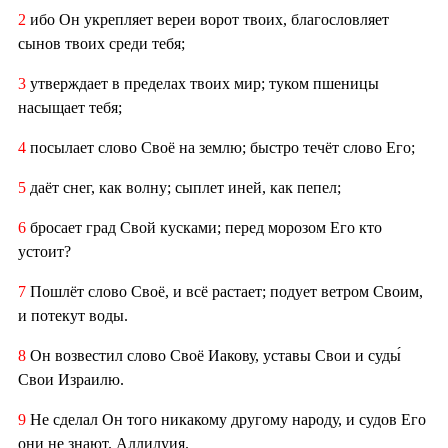
2
ибо Он укрепляет вереи ворот твоих, благословляет
сынов твоих среди тебя;
3
утверждает в пределах твоих мир; туком пшеницы
насыщает тебя;
4
посылает слово Своё на землю; быстро течёт слово Его;
5
даёт снег, как волну; сыплет иней, как пепел;
6
бросает град Свой кусками; перед морозом Его кто
устоит?
7
Пошлёт слово Своё, и всё растает; подует ветром Своим,
и потекут воды.
8
Он возвестил слово Своё Иакову, уставы Свои и суды́
Свои Израилю.
9
Не сделал Он того никакому другому народу, и судов Его
они не знают. Аллилуия.