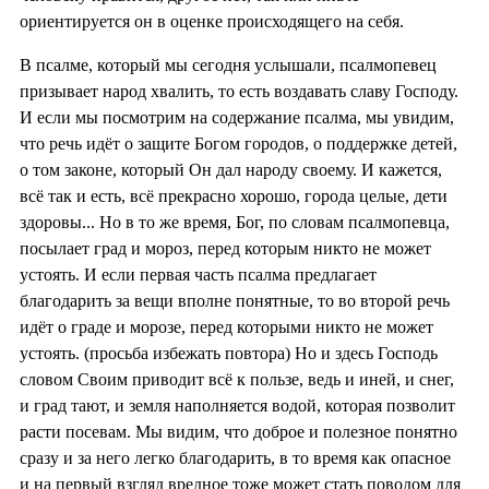
ориентируется он в оценке происходящего на себя.
В псалме, который мы сегодня услышали, псалмопевец
призывает народ хвалить, то есть воздавать славу Господу.
И если мы посмотрим на содержание псалма, мы увидим,
что речь идёт о защите Богом городов, о поддержке детей,
о том законе, который Он дал народу своему. И кажется,
всё так и есть, всё прекрасно хорошо, города целые, дети
здоровы... Но в то же время, Бог, по словам псалмопевца,
посылает град и мороз, перед которым никто не может
устоять. И если первая часть псалма предлагает
благодарить за вещи вполне понятные, то во второй речь
идёт о граде и морозе, перед которыми никто не может
устоять. (просьба избежать повтора) Но и здесь Господь
словом Своим приводит всё к пользе, ведь и иней, и снег,
и град тают, и земля наполняется водой, которая позволит
расти посевам. Мы видим, что доброе и полезное понятно
сразу и за него легко благодарить, в то время как опасное
и на первый взгляд вредное тоже может стать поводом для