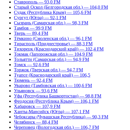
Ставрополь — 93,0 FM
Старый Оскол (Белгородская обл.) — 104,0 FM
Судак (Республика Крым) — 105,6 FM
Сургут (Югра) — 92,1 FM
Сызрань (Самарская обл.) — 98,3 FM
Тамбов — 99,9 FM
Тверь — 89,4 FM
Тёмкино (Смоленская обл.) — 96,1 FM
Тирасполь (Приднестровье) — 88,3 FM
Тихорецк (Краснодарский край) — 102,4 FM
Токмак (Запорожская обл.) — 104,9 FM
Тольятти (Самарская обл.) — 94,9 FM
Томск — 92,6 FM
Торжок (Тверская обл.) — 94,7 FM
Туапсе (Краснодарский край) — 106,5
Тюмень — 92,4 FM
Уварово (Тамбовская обл.) — 100,6 FM
Ульяновск — 93,6 FM
Уфа (Республика Башкортостан) — 98,8 FM
Феодосия (Республика Крым) — 106,1 FM
Хабаровск — 107,9 FM
Ханты-Мансийск (Югра) — 107,1 FM
Чебоксары (Чувашская Республика) — 90,3 FM
Челябинск — 88,4 FM
Череповец (Вологодская обл.) — 106,7 FM