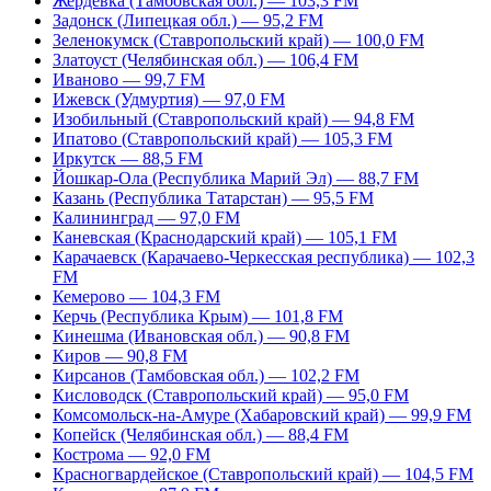
Жердевка (Тамбовская обл.) — 103,3 FM
Задонск (Липецкая обл.) — 95,2 FM
Зеленокумск (Ставропольский край) — 100,0 FM
Златоуст (Челябинская обл.) — 106,4 FM
Иваново — 99,7 FM
Ижевск (Удмуртия) — 97,0 FM
Изобильный (Ставропольский край) — 94,8 FM
Ипатово (Ставропольский край) — 105,3 FM
Иркутск — 88,5 FM
Йошкар-Ола (Республика Марий Эл) — 88,7 FM
Казань (Республика Татарстан) — 95,5 FM
Калининград — 97,0 FM
Каневская (Краснодарский край) — 105,1 FM
Карачаевск (Карачаево-Черкесская республика) — 102,3
FM
Кемерово — 104,3 FM
Керчь (Республика Крым) — 101,8 FM
Кинешма (Ивановская обл.) — 90,8 FM
Киров — 90,8 FM
Кирсанов (Тамбовская обл.) — 102,2 FM
Кисловодск (Ставропольский край) — 95,0 FM
Комсомольск-на-Амуре (Хабаровский край) — 99,9 FM
Копейск (Челябинская обл.) — 88,4 FM
Кострома — 92,0 FM
Красногвардейское (Ставропольский край) — 104,5 FM