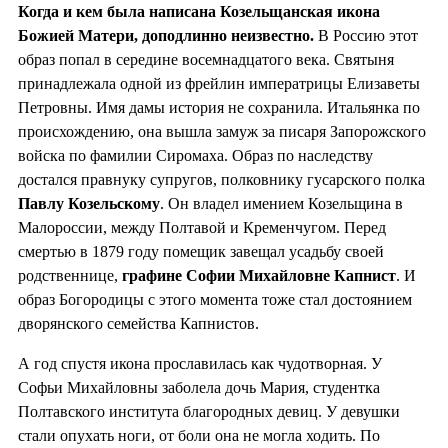
Когда и кем была написана Козельщанская икона
Божией Матери, доподлинно неизвестно.
В Россию этот
образ попал в середине восемнадцатого века. Святыня
принадлежала одной из фрейлин императрицы Елизаветы
Петровны. Имя дамы история не сохранила. Итальянка по
происхождению, она вышла замуж за писаря Запорожского
войска по фамилии Сиромаха. Образ по наследству
достался правнуку супругов, полковнику гусарского полка
Павлу Козельскому
. Он владел имением Козельщина в
Малороссии, между Полтавой и Кременчугом. Перед
смертью в 1879 году помещик завещал усадьбу своей
родственнице,
графине Софии Михайловне Капнист
. И
образ Богородицы с этого момента тоже стал достоянием
дворянского семейства Капнистов.
А год спустя икона прославилась как чудотворная. У
Софьи Михайловны заболела дочь Мария, студентка
Полтавского института благородных девиц. У девушки
стали опухать ноги, от боли она не могла ходить. По