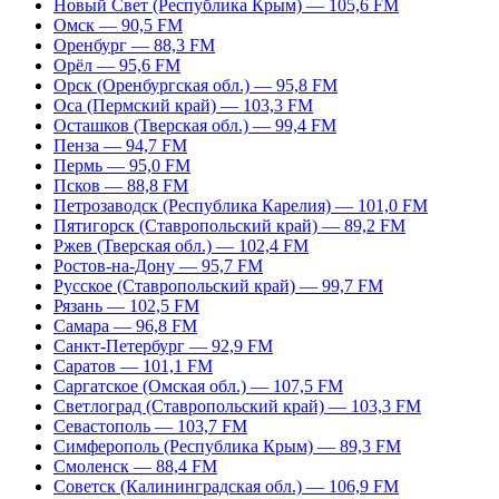
Новый Свет (Республика Крым) — 105,6 FM
Омск — 90,5 FM
Оренбург — 88,3 FM
Орёл — 95,6 FM
Орск (Оренбургская обл.) — 95,8 FM
Оса (Пермский край) — 103,3 FM
Осташков (Тверская обл.) — 99,4 FM
Пенза — 94,7 FM
Пермь — 95,0 FM
Псков — 88,8 FM
Петрозаводск (Республика Карелия) — 101,0 FM
Пятигорск (Ставропольский край) — 89,2 FM
Ржев (Тверская обл.) — 102,4 FM
Ростов-на-Дону — 95,7 FM
Русское (Ставропольский край) — 99,7 FM
Рязань — 102,5 FM
Самара — 96,8 FM
Санкт-Петербург — 92,9 FM
Саратов — 101,1 FM
Саргатское (Омская обл.) — 107,5 FM
Светлоград (Ставропольский край) — 103,3 FM
Севастополь — 103,7 FM
Симферополь (Республика Крым) — 89,3 FM
Смоленск — 88,4 FM
Советск (Калининградская обл.) — 106,9 FM