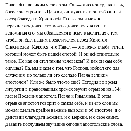
Павел был великим человеком. Он — миссионер, пастырь,
богослов, строитель Церкви, он мученик и он избранный
сосуд благодати Христовой. Его заслуги можно
перечислять долго, его можно долго восхвалять, и,
вспоминая его, мы обращаемся к нему в молитвах с тем,
чтобы он был нашим предстателем перед Христом
Спасителем. Кажется, что Павел — это некая глыба, титан,
который может быть нашей опорой. И он действительно
таков. Но как он стал таким человеком? И как он сам себя
ощущал? Да, мы знаем о том, что Господь избрал его для
служения, но только ли это сделало Павла великим
апостолом? Или же было что-то ещё? Сегодня во время
литургии в православных храмах звучит отрывок из 15-й
главы Послания апостола Павла к Римлянам. В этом
отрывке апостол говорит о самом себе, и из его слов мы
можем сделать крайне важные выводы и об апостоле, и о
действии благодати Божией, и о Церкви, и о себе самих.
Давайте послушаем звучащие сегодня апостольские слова.