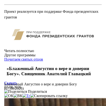
Проект реализуется при поддержке Фонда президентских
грантов
Читать полностью
Другие программы
Почитаем святых отцов
«Блаженный Августин о вере и доверии
Богу». Священник Анатолий Главацкий
Скачать
Блаженный Августин о вере и доверии Богу
07.08.2026
(07.08.2026)
Поделиться