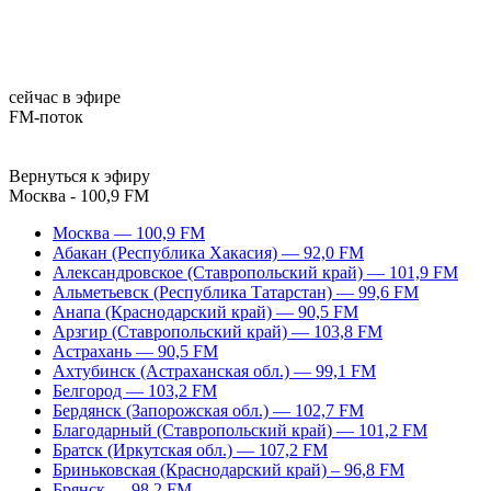
сейчас в эфире
FM-поток
Вернуться к эфиру
Москва - 100,9 FM
Москва — 100,9 FM
Абакан (Республика Хакасия) — 92,0 FM
Александровское (Ставропольский край) — 101,9 FM
Альметьевск (Республика Татарстан) — 99,6 FM
Анапа (Краснодарский край) — 90,5 FM
Арзгир (Ставропольский край) — 103,8 FM
Астрахань — 90,5 FM
Ахтубинск (Астраханская обл.) — 99,1 FM
Белгород — 103,2 FM
Бердянск (Запорожская обл.) — 102,7 FM
Благодарный (Ставропольский край) — 101,2 FM
Братск (Иркутская обл.) — 107,2 FM
Бриньковская (Краснодарский край) – 96,8 FM
Брянск — 98,2 FM