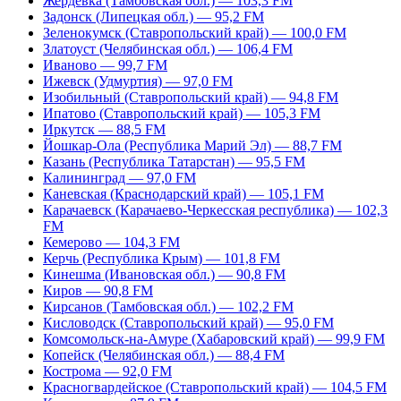
Жердевка (Тамбовская обл.) — 103,3 FM
Задонск (Липецкая обл.) — 95,2 FM
Зеленокумск (Ставропольский край) — 100,0 FM
Златоуст (Челябинская обл.) — 106,4 FM
Иваново — 99,7 FM
Ижевск (Удмуртия) — 97,0 FM
Изобильный (Ставропольский край) — 94,8 FM
Ипатово (Ставропольский край) — 105,3 FM
Иркутск — 88,5 FM
Йошкар-Ола (Республика Марий Эл) — 88,7 FM
Казань (Республика Татарстан) — 95,5 FM
Калининград — 97,0 FM
Каневская (Краснодарский край) — 105,1 FM
Карачаевск (Карачаево-Черкесская республика) — 102,3
FM
Кемерово — 104,3 FM
Керчь (Республика Крым) — 101,8 FM
Кинешма (Ивановская обл.) — 90,8 FM
Киров — 90,8 FM
Кирсанов (Тамбовская обл.) — 102,2 FM
Кисловодск (Ставропольский край) — 95,0 FM
Комсомольск-на-Амуре (Хабаровский край) — 99,9 FM
Копейск (Челябинская обл.) — 88,4 FM
Кострома — 92,0 FM
Красногвардейское (Ставропольский край) — 104,5 FM