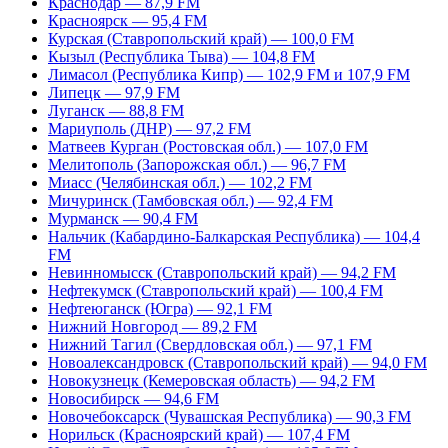
Краснодар — 87,9 FM
Красноярск — 95,4 FM
Курская (Ставропольский край) — 100,0 FM
Кызыл (Республика Тыва) — 104,8 FM
Лимасол (Республика Кипр) — 102,9 FM и 107,9 FM
Липецк — 97,9 FM
Луганск — 88,8 FM
Мариуполь (ДНР) — 97,2 FM
Матвеев Курган (Ростовская обл.) — 107,0 FM
Мелитополь (Запорожская обл.) — 96,7 FM
Миасс (Челябинская обл.) — 102,2 FM
Мичуринск (Тамбовская обл.) — 92,4 FM
Мурманск — 90,4 FM
Нальчик (Кабардино-Балкарская Республика) — 104,4
FM
Невинномысск (Ставропольский край) — 94,2 FM
Нефтекумск (Ставропольский край) — 100,4 FM
Нефтеюганск (Югра) — 92,1 FM
Нижний Новгород — 89,2 FM
Нижний Тагил (Свердловская обл.) — 97,1 FM
Новоалександровск (Ставропольский край) — 94,0 FM
Новокузнецк (Кемеровская область) — 94,2 FM
Новосибирск — 94,6 FM
Новочебоксарск (Чувашская Республика) — 90,3 FM
Норильск (Красноярский край) — 107,4 FM