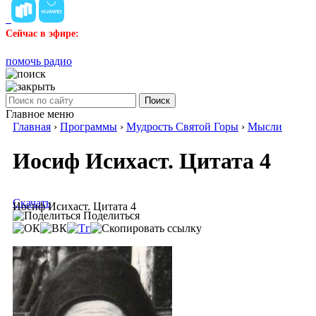
Сейчас в эфире:
помочь радио
Поиск
Главное меню
Главная
›
Программы
›
Мудрость Святой Горы
›
Мысли
Иосиф Исихаст. Цитата 4
Скачать
Иосиф Исихаст. Цитата 4
Поделиться