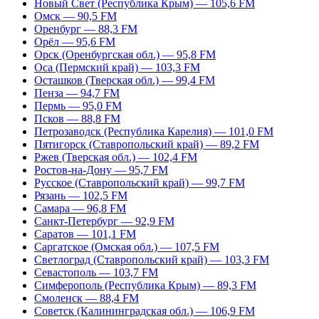
Новый Свет (Республика Крым) — 105,6 FM
Омск — 90,5 FM
Оренбург — 88,3 FM
Орёл — 95,6 FM
Орск (Оренбургская обл.) — 95,8 FM
Оса (Пермский край) — 103,3 FM
Осташков (Тверская обл.) — 99,4 FM
Пенза — 94,7 FM
Пермь — 95,0 FM
Псков — 88,8 FM
Петрозаводск (Республика Карелия) — 101,0 FM
Пятигорск (Ставропольский край) — 89,2 FM
Ржев (Тверская обл.) — 102,4 FM
Ростов-на-Дону — 95,7 FM
Русское (Ставропольский край) — 99,7 FM
Рязань — 102,5 FM
Самара — 96,8 FM
Санкт-Петербург — 92,9 FM
Саратов — 101,1 FM
Саргатское (Омская обл.) — 107,5 FM
Светлоград (Ставропольский край) — 103,3 FM
Севастополь — 103,7 FM
Симферополь (Республика Крым) — 89,3 FM
Смоленск — 88,4 FM
Советск (Калининградская обл.) — 106,9 FM