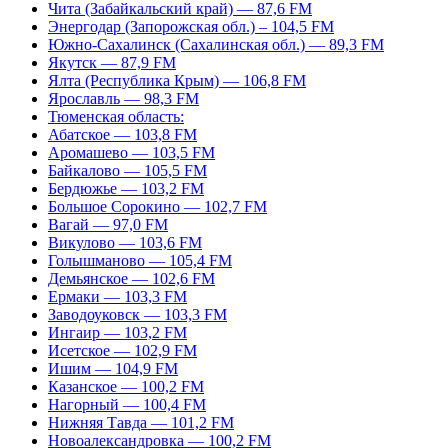
Чита (Забайкальский край) — 87,6 FM
Энергодар (Запорожская обл.) – 104,5 FM
Южно-Сахалинск (Сахалинская обл.) — 89,3 FM
Якутск — 87,9 FM
Ялта (Республика Крым) — 106,8 FM
Ярославль — 98,3 FM
Тюменская область:
Абатское — 103,8 FM
Аромашево — 103,5 FM
Байкалово — 105,5 FM
Бердюжье — 103,2 FM
Большое Сорокино — 102,7 FM
Вагай — 97,0 FM
Викулово — 103,6 FM
Голышманово — 105,4 FM
Демьянское — 102,6 FM
Ермаки — 103,3 FM
Заводоуковск — 103,3 FM
Ингаир — 103,2 FM
Исетское — 102,9 FM
Ишим — 104,9 FM
Казанское — 100,2 FM
Нагорный — 100,4 FM
Нижняя Тавда — 101,2 FM
Новоалександровка — 100,2 FM