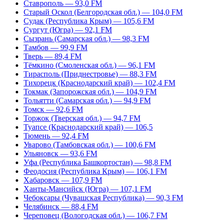
Ставрополь — 93,0 FM
Старый Оскол (Белгородская обл.) — 104,0 FM
Судак (Республика Крым) — 105,6 FM
Сургут (Югра) — 92,1 FM
Сызрань (Самарская обл.) — 98,3 FM
Тамбов — 99,9 FM
Тверь — 89,4 FM
Тёмкино (Смоленская обл.) — 96,1 FM
Тирасполь (Приднестровье) — 88,3 FM
Тихорецк (Краснодарский край) — 102,4 FM
Токмак (Запорожская обл.) — 104,9 FM
Тольятти (Самарская обл.) — 94,9 FM
Томск — 92,6 FM
Торжок (Тверская обл.) — 94,7 FM
Туапсе (Краснодарский край) — 106,5
Тюмень — 92,4 FM
Уварово (Тамбовская обл.) — 100,6 FM
Ульяновск — 93,6 FM
Уфа (Республика Башкортостан) — 98,8 FM
Феодосия (Республика Крым) — 106,1 FM
Хабаровск — 107,9 FM
Ханты-Мансийск (Югра) — 107,1 FM
Чебоксары (Чувашская Республика) — 90,3 FM
Челябинск — 88,4 FM
Череповец (Вологодская обл.) — 106,7 FM