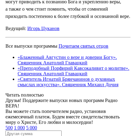
могут приводить к познанию Бога и укреплению веры,
а также о чем стоит помнить, чтобы от сомнений
приходить постепенно к более глубокой и осознанной вере.
Ведущий:
Игорь Цуканов
Все выпуски программы
Почитаем святых отцов
«Блаженный Августин о вере и доверии Богу».
Священник Анатолий Главацкий
«Преподобный Порфирий Кавсокаливит о молитве».
Священник Анатолий Главацкий
«Святитель Игнатий Брянчанинов о духовных
смыслах искусства». Священник Михаил Дочия
Читать полностью
Друзья! Поддержите выпуски новых программ Радио
ВЕРА!
Вы можете стать попечителем радио, установив
ежемесячный платеж. Будем вместе свидетельствовать
миру о Христе, Его любви и милосердии!
500
1 000
5 000