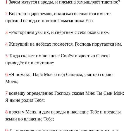
1
Зачем мятутся народы, и племена замышляют тщетное?
2
Восстают цари земли, и князья совещаются вместе
против Господа и против Помазанника Его.
3
«Расторгнем узы их, и свергнем с себя оковы их».
4
Живущий на небесах посмеётся, Господь поругается им.
5
Тогда скажет им во гневе Своём и яростью Своею
приведёт их в смятение:
6
«Я помазал Царя Моего над Сионом, святою горою
Моею;
7
возвещу определение: Господь сказал Мне: Ты Сын Мой;
Я ныне родил Тебя;
8
проси у Меня, и дам народы в наследие Тебе и пределы
земли во владение Тебе;
9
Ты поразишь их жезлом железным; сокрушишь их, как