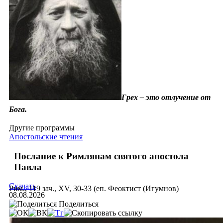
Грех – это отлучение от
Бога.
Другие программы
Апостольские чтения
Послание к Римлянам святого апостола
Павла
Скачать
Рим., 119 зач., XV, 30-33 (еп. Феоктист (Игумнов)
08.08.2026
Поделиться