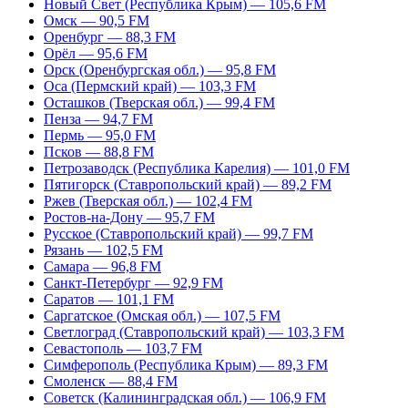
Новый Свет (Республика Крым) — 105,6 FM
Омск — 90,5 FM
Оренбург — 88,3 FM
Орёл — 95,6 FM
Орск (Оренбургская обл.) — 95,8 FM
Оса (Пермский край) — 103,3 FM
Осташков (Тверская обл.) — 99,4 FM
Пенза — 94,7 FM
Пермь — 95,0 FM
Псков — 88,8 FM
Петрозаводск (Республика Карелия) — 101,0 FM
Пятигорск (Ставропольский край) — 89,2 FM
Ржев (Тверская обл.) — 102,4 FM
Ростов-на-Дону — 95,7 FM
Русское (Ставропольский край) — 99,7 FM
Рязань — 102,5 FM
Самара — 96,8 FM
Санкт-Петербург — 92,9 FM
Саратов — 101,1 FM
Саргатское (Омская обл.) — 107,5 FM
Светлоград (Ставропольский край) — 103,3 FM
Севастополь — 103,7 FM
Симферополь (Республика Крым) — 89,3 FM
Смоленск — 88,4 FM
Советск (Калининградская обл.) — 106,9 FM