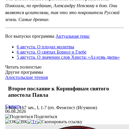
Помогали, по преданию, Александру Невскому в бою. Они
являются целителями, так что это покровители Русской
земли. Самые древние.
Все выпуски программы
Актуальная тема:
6 августа. О плодах молитвы
6 августа. О святых Борисе и Глебе
5 августа. О значении слов Христа: «Аз есмь дверь»
Читать полностью
Другие программы
Апостольские чтения
Второе послание к Коринфянам святого
апостола Павла
Скачать
2 Кор., 167 зач., I, 1-7 (еп. Феоктист (Игумнов)
06.08.2026
Поделиться