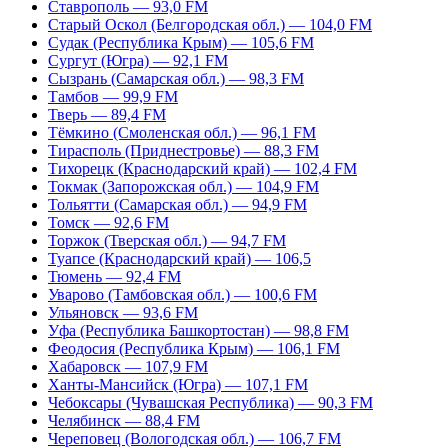
Ставрополь — 93,0 FM
Старый Оскол (Белгородская обл.) — 104,0 FM
Судак (Республика Крым) — 105,6 FM
Сургут (Югра) — 92,1 FM
Сызрань (Самарская обл.) — 98,3 FM
Тамбов — 99,9 FM
Тверь — 89,4 FM
Тёмкино (Смоленская обл.) — 96,1 FM
Тирасполь (Приднестровье) — 88,3 FM
Тихорецк (Краснодарский край) — 102,4 FM
Токмак (Запорожская обл.) — 104,9 FM
Тольятти (Самарская обл.) — 94,9 FM
Томск — 92,6 FM
Торжок (Тверская обл.) — 94,7 FM
Туапсе (Краснодарский край) — 106,5
Тюмень — 92,4 FM
Уварово (Тамбовская обл.) — 100,6 FM
Ульяновск — 93,6 FM
Уфа (Республика Башкортостан) — 98,8 FM
Феодосия (Республика Крым) — 106,1 FM
Хабаровск — 107,9 FM
Ханты-Мансийск (Югра) — 107,1 FM
Чебоксары (Чувашская Республика) — 90,3 FM
Челябинск — 88,4 FM
Череповец (Вологодская обл.) — 106,7 FM