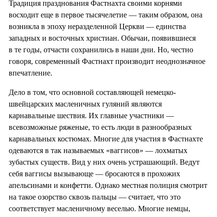
Традиция празднования Фастнахта своими корнями
восходит еще в первое тысячелетие — таким образом, она
возникла в эпоху неразделенной Церкви — единства
западных и восточных христиан. Обычаи, появившиеся
в те годы, отчасти сохранились в наши дни. Но, честно
говоря, современный Фастнахт производит неоднозначное
впечатление.
Дело в том, что основной составляющей немецко-
швейцарских масленичных гуляний являются
карнавальные шествия. Их главные участники —
всевозможные ряженые, то есть люди в разнообразных
карнавальных костюмах. Многие для участия в Фастнахте
одеваются в так называемых «ваггисов» — лохматых
зубастых существ. Вид у них очень устрашающий. Ведут
себя ваггисы вызывающе — бросаются в прохожих
апельсинами и конфетти. Однако местная полиция смотрит
на такое озорство сквозь пальцы — считает, что это
соответствует масленичному веселью. Многие немцы,