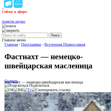
Сейчас в эфире:
помочь радио
Поиск
Главное меню
Главная
›
Программы
›
Вселенная Православия
Фастнахт — немецко-
швейцарская масленица
Скачать
Фастнахт — немецко-швейцарская масленица
Поделиться