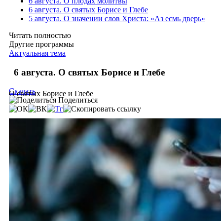
6 августа. О плодах молитвы
6 августа. О святых Борисе и Глебе
5 августа. О значении слов Христа: «Аз есмь дверь»
Читать полностью
Другие программы
Актуальная тема
6 августа. О святых Борисе и Глебе
Скачать
О святых Борисе и Глебе
Поделиться