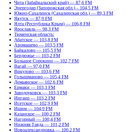
Чита (Забайкальский край) — 87,6 FM
Энергодар (Запорожская обл.) – 104,5 FM
Южно-Сахалинск (Сахалинская обл.) — 89,3 FM
Якутск — 87,9 FM
Ялта (Республика Крым) — 106,8 FM
Ярославль — 98,3 FM
Тюменская область:
Абатское — 103,8 FM
Аромашево — 103,5 FM
Байкалово — 105,5 FM
Бердюжье — 103,2 FM
Большое Сорокино — 102,7 FM
Вагай — 97,0 FM
Викулово — 103,6 FM
Голышманово — 105,4 FM
Демьянское — 102,6 FM
Ермаки — 103,3 FM
Заводоуковск — 103,3 FM
Ингаир — 103,2 FM
Исетское — 102,9 FM
Ишим — 104,9 FM
Казанское — 100,2 FM
Нагорный — 100,4 FM
Нижняя Тавда — 101,2 FM
Новоалександровка — 100,2 FM