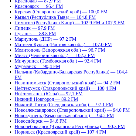
Краснодар — 87,9 FM
Красноярск — 95,4 FM
Курская (Ставропольский край) — 100,0 FM
Кызыл (Республика Тыва) — 104,8 FM
Лимасол (Республика Кипр) — 102,9 FM и 107,9 FM
Липецк — 97,9 FM
Луганск — 88,8 FM
Мариуполь (ДНР) — 97,2 FM
Матвеев Курган (Ростовская обл.) — 107,0 FM
Мелитополь (Запорожская обл.) — 96,7 FM
Миасс (Челябинская обл.) — 102,2 FM
Мичуринск (Тамбовская обл.) — 92,4 FM
Мурманск — 90,4 FM
Нальчик (Кабардино-Балкарская Республика) — 104,4
FM
Невинномысск (Ставропольский край) — 94,2 FM
Нефтекумск (Ставропольский край) — 100,4 FM
Нефтеюганск (Югра) — 92,1 FM
Нижний Новгород — 89,2 FM
Нижний Тагил (Свердловская обл.) — 97,1 FM
Новоалександровск (Ставропольский край) — 94,0 FM
Новокузнецк (Кемеровская область) — 94,2 FM
Новосибирск — 94,6 FM
Новочебоксарск (Чувашская Республика) — 90,3 FM
Норильск (Красноярский край) — 107,4 FM