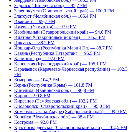
Жердевка (Тамбовская обл.) — 103,3 FM
Задонск (Липецкая обл.) — 95,2 FM
Зеленокумск (Ставропольский край) — 100,0 FM
Златоуст (Челябинская обл.) — 106,4 FM
Иваново — 99,7 FM
Ижевск (Удмуртия) — 97,0 FM
Изобильный (Ставропольский край) — 94,8 FM
Ипатово (Ставропольский край) — 105,3 FM
Иркутск — 88,5 FM
Йошкар-Ола (Республика Марий Эл) — 88,7 FM
Казань (Республика Татарстан) — 95,5 FM
Калининград — 97,0 FM
Каневская (Краснодарский край) — 105,1 FM
Карачаевск (Карачаево-Черкесская республика) — 102,3
FM
Кемерово — 104,3 FM
Керчь (Республика Крым) — 101,8 FM
Кинешма (Ивановская обл.) — 90,8 FM
Киров — 90,8 FM
Кирсанов (Тамбовская обл.) — 102,2 FM
Кисловодск (Ставропольский край) — 95,0 FM
Комсомольск-на-Амуре (Хабаровский край) — 99,9 FM
Копейск (Челябинская обл.) — 88,4 FM
Кострома — 92,0 FM
Красногвардейское (Ставропольский край) — 104,5 FM