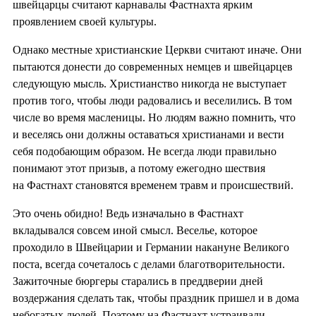
швейцарцы считают карнавалы Фастнахта ярким
проявлением своей культуры.
Однако местные христианские Церкви считают иначе. Они
пытаются донести до современных немцев и швейцарцев
следующую мысль. Христианство никогда не выступает
против того, чтобы люди радовались и веселились. В том
числе во время масленицы. Но людям важно помнить, что
и веселясь они должны оставаться христианами и вести
себя подобающим образом. Не всегда люди правильно
понимают этот призыв, а потому ежегодно шествия
на Фастнахт становятся временем травм и происшествий.
Это очень обидно! Ведь изначально в Фастнахт
вкладывался совсем иной смысл. Веселье, которое
проходило в Швейцарии и Германии накануне Великого
поста, всегда сочеталось с делами благотворительности.
Зажиточные бюргеры старались в преддверии дней
воздержания сделать так, чтобы праздник пришел и в дома
небогатых людей. Поэтому на Фастнахт устраивали