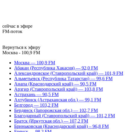
сейчас в эфире
FM-поток
Вернуться к эфиру
Москва - 100,9 FM
Москва — 100,9 FM
Абакан (Республика Хакасия) — 92,0 FM
Александровское (Ставропольский край) — 101,9 FM
Альметьевск (Республика Татарстан) — 99,6 FM
Анапа (Краснодарский край) — 90,5 FM
Арзгир (Ставропольский край) — 103,8 FM
Астрахань — 90,5 FM
Ахтубинск (Астраханская обл.) — 99,1 FM
Белгород — 103,2 FM
Бердянск (Запорожская обл.) — 102,7 FM
Благодарный (Ставропольский край) — 101,2 FM
Братск (Иркутская обл.) — 107,2 FM
Бриньковская (Краснодарский край) – 96,8 FM
Брянск — 98,2 FM