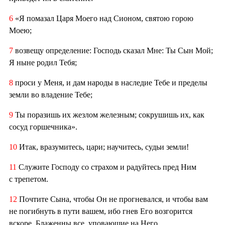
6
«Я помазал Царя Моего над Сионом, святою горою
Моею;
7
возвещу определение: Господь сказал Мне: Ты Сын Мой;
Я ныне родил Тебя;
8
проси у Меня, и дам народы в наследие Тебе и пределы
земли во владение Тебе;
9
Ты поразишь их жезлом железным; сокрушишь их, как
сосуд горшечника».
10
Итак, вразумитесь, цари; научитесь, судьи земли!
11
Служите Господу со страхом и радуйтесь пред Ним
с трепетом.
12
Почтите Сына, чтобы Он не прогневался, и чтобы вам
не погибнуть в пути вашем, ибо гнев Его возгорится
вскоре. Блаженны все, уповающие на Него.