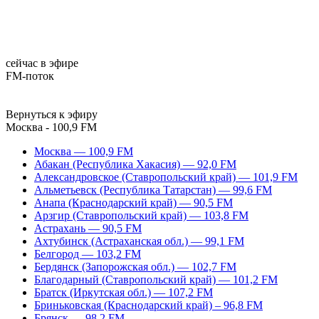
сейчас в эфире
FM-поток
Вернуться к эфиру
Москва - 100,9 FM
Москва — 100,9 FM
Абакан (Республика Хакасия) — 92,0 FM
Александровское (Ставропольский край) — 101,9 FM
Альметьевск (Республика Татарстан) — 99,6 FM
Анапа (Краснодарский край) — 90,5 FM
Арзгир (Ставропольский край) — 103,8 FM
Астрахань — 90,5 FM
Ахтубинск (Астраханская обл.) — 99,1 FM
Белгород — 103,2 FM
Бердянск (Запорожская обл.) — 102,7 FM
Благодарный (Ставропольский край) — 101,2 FM
Братск (Иркутская обл.) — 107,2 FM
Бриньковская (Краснодарский край) – 96,8 FM
Брянск — 98,2 FM