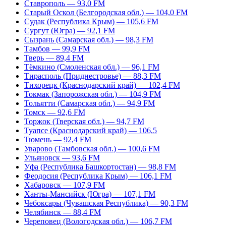
Ставрополь — 93,0 FM
Старый Оскол (Белгородская обл.) — 104,0 FM
Судак (Республика Крым) — 105,6 FM
Сургут (Югра) — 92,1 FM
Сызрань (Самарская обл.) — 98,3 FM
Тамбов — 99,9 FM
Тверь — 89,4 FM
Тёмкино (Смоленская обл.) — 96,1 FM
Тирасполь (Приднестровье) — 88,3 FM
Тихорецк (Краснодарский край) — 102,4 FM
Токмак (Запорожская обл.) — 104,9 FM
Тольятти (Самарская обл.) — 94,9 FM
Томск — 92,6 FM
Торжок (Тверская обл.) — 94,7 FM
Туапсе (Краснодарский край) — 106,5
Тюмень — 92,4 FM
Уварово (Тамбовская обл.) — 100,6 FM
Ульяновск — 93,6 FM
Уфа (Республика Башкортостан) — 98,8 FM
Феодосия (Республика Крым) — 106,1 FM
Хабаровск — 107,9 FM
Ханты-Мансийск (Югра) — 107,1 FM
Чебоксары (Чувашская Республика) — 90,3 FM
Челябинск — 88,4 FM
Череповец (Вологодская обл.) — 106,7 FM