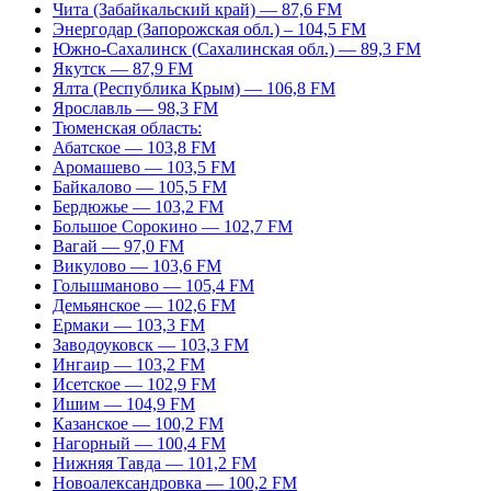
Чита (Забайкальский край) — 87,6 FM
Энергодар (Запорожская обл.) – 104,5 FM
Южно-Сахалинск (Сахалинская обл.) — 89,3 FM
Якутск — 87,9 FM
Ялта (Республика Крым) — 106,8 FM
Ярославль — 98,3 FM
Тюменская область:
Абатское — 103,8 FM
Аромашево — 103,5 FM
Байкалово — 105,5 FM
Бердюжье — 103,2 FM
Большое Сорокино — 102,7 FM
Вагай — 97,0 FM
Викулово — 103,6 FM
Голышманово — 105,4 FM
Демьянское — 102,6 FM
Ермаки — 103,3 FM
Заводоуковск — 103,3 FM
Ингаир — 103,2 FM
Исетское — 102,9 FM
Ишим — 104,9 FM
Казанское — 100,2 FM
Нагорный — 100,4 FM
Нижняя Тавда — 101,2 FM
Новоалександровка — 100,2 FM