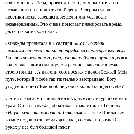
совсем планы. Дела, проекты, все то, чем бы хотела по
возможности наполнить свой день. Вечером ставлю
крестики возле завершенных дел и минусы возле
незавершённых. Это очень помогает планировать время,
рассчитывать свои силы.
Однажды прочитала в Псалтири:
«Если Господь
несозиждет дома, напрасно трудятся строящие его; если
Господь не охранит города, напрасно бодрствует страж»
.
Задумалась: вот я планирую и расписываю свое время,
строю планы... А как они соотносятся с волей Божьей Мой
путь, который я себе так тщательно выстраиваю, Богу
угоден или нет? Как вообще узнать волю Господа о себе?
С этими мыслями я пошла на воскресную Литургию в наш
храм. Стоя на службе, обратилась с молитвой к Господу:
«Научи меня распознавать Твою волю»
. После Причастия
ко мне подошла знакомая девушка, соседка по дому. В
руках у нее был большой пакет.