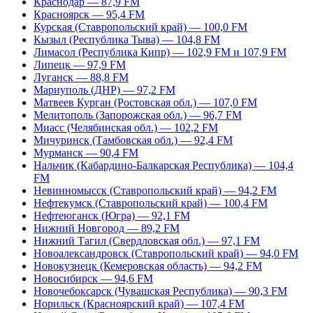
Краснодар — 87,9 FM
Красноярск — 95,4 FM
Курская (Ставропольский край) — 100,0 FM
Кызыл (Республика Тыва) — 104,8 FM
Лимасол (Республика Кипр) — 102,9 FM и 107,9 FM
Липецк — 97,9 FM
Луганск — 88,8 FM
Мариуполь (ДНР) — 97,2 FM
Матвеев Курган (Ростовская обл.) — 107,0 FM
Мелитополь (Запорожская обл.) — 96,7 FM
Миасс (Челябинская обл.) — 102,2 FM
Мичуринск (Тамбовская обл.) — 92,4 FM
Мурманск — 90,4 FM
Нальчик (Кабардино-Балкарская Республика) — 104,4
FM
Невинномысск (Ставропольский край) — 94,2 FM
Нефтекумск (Ставропольский край) — 100,4 FM
Нефтеюганск (Югра) — 92,1 FM
Нижний Новгород — 89,2 FM
Нижний Тагил (Свердловская обл.) — 97,1 FM
Новоалександровск (Ставропольский край) — 94,0 FM
Новокузнецк (Кемеровская область) — 94,2 FM
Новосибирск — 94,6 FM
Новочебоксарск (Чувашская Республика) — 90,3 FM
Норильск (Красноярский край) — 107,4 FM