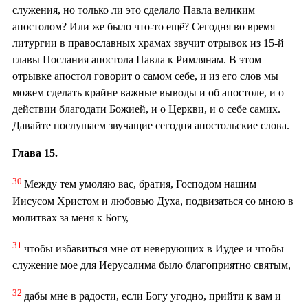
служения, но только ли это сделало Павла великим
апостолом? Или же было что-то ещё? Сегодня во время
литургии в православных храмах звучит отрывок из 15-й
главы Послания апостола Павла к Римлянам. В этом
отрывке апостол говорит о самом себе, и из его слов мы
можем сделать крайне важные выводы и об апостоле, и о
действии благодати Божией, и о Церкви, и о себе самих.
Давайте послушаем звучащие сегодня апостольские слова.
Глава 15.
30
Между тем умоляю вас, братия, Господом нашим
Иисусом Христом и любовью Духа, подвизаться со мною в
молитвах за меня к Богу,
31
чтобы избавиться мне от неверующих в Иудее и чтобы
служение мое для Иерусалима было благоприятно святым,
32
дабы мне в радости, если Богу угодно, прийти к вам и