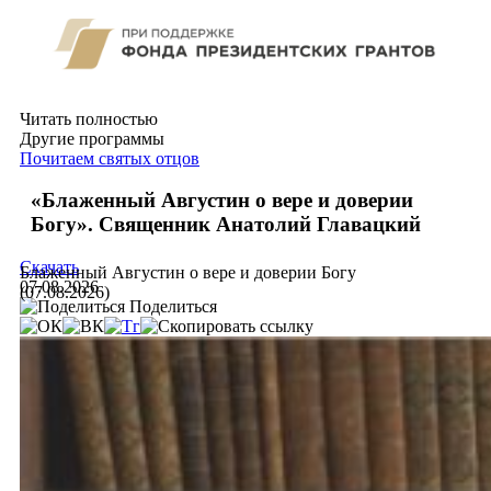
Читать полностью
Другие программы
Почитаем святых отцов
«Блаженный Августин о вере и доверии
Богу». Священник Анатолий Главацкий
Скачать
Блаженный Августин о вере и доверии Богу
07.08.2026
(07.08.2026)
Поделиться