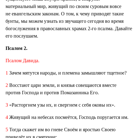
материальный мир, живущий по своим суровым вовсе
не евангельским законам. О том, к чему приводят такие
бунты, мы можем узнать из звучащего сегодня во время
богослужения в православных храмах 2-го псалма. Давайте
его послушаем.
Псалом 2.
Псалом Давида.
1
Зачем мятутся народы, и племена замышляют тщетное?
2
Восстают цари земли, и князья совещаются вместе
против Господа и против Помазанника Его.
3
«Расторгнем узы их, и свергнем с себя оковы их».
4
Живущий на небесах посмеётся, Господь поругается им.
5
Тогда скажет им во гневе Своём и яростью Своею
приведёт их в смятение: