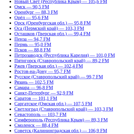
Новый Свет (Республика Крым) — 105,6 FM
Омск — 90,5 FM
Оренбург — 88,3 FM
Орёл — 95,6 FM
Орск (Оренбургская обл.) — 95,8 FM
Оса (Пермский край) — 103,3 FM
Осташков (Тверская обл.) — 99,4 FM
Пенза — 94,7 FM
Пермь — 95,0 FM
Псков — 88,8 FM
Петрозаводск (Республика Карелия) — 101,0 FM
Пятигорск (Ставропольский край) — 89,2 FM
Ржев (Тверская обл.) — 102,4 FM
Ростов-на-Дону — 95,7 FM
Русское (Ставропольский край) — 99,7 FM
Рязань — 102,5 FM
Самара — 96,8 FM
Санкт-Петербург — 92,9 FM
Саратов — 101,1 FM
Саргатское (Омская обл.) — 107,5 FM
Светлоград (Ставропольский край) — 103,3 FM
Севастополь — 103,7 FM
Симферополь (Республика Крым) — 89,3 FM
Смоленск — 88,4 FM
Советск (Калининградская обл.) — 106,9 FM