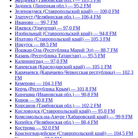
Жердевка (Тамбовская обл.) — 103,3 FM
Задонск (Липецкая обл.) — 95,2 FM
Зеленокумск (Ставропольский край) — 100,0 FM
Златоуст (Челябинская обл.) — 106,4 FM
Иваново — 99,7 FM
Ижевск (Удмуртия) — 97,0 FM
Изобильный (Ставропольский край) — 94,8 FM
Ипатово (Ставропольский край) — 105,3 FM
Иркутск — 88,5 FM
Йошкар-Ола (Республика Марий Эл) — 88,7 FM
Казань (Республика Татарстан) — 95,5 FM
Калининград — 97,0 FM
Каневская (Краснодарский край) — 105,1 FM
Карачаевск (Карачаево-Черкесская республика) — 102,3
FM
Кемерово — 104,3 FM
Керчь (Республика Крым) — 101,8 FM
Кинешма (Ивановская обл.) — 90,8 FM
Киров — 90,8 FM
Кирсанов (Тамбовская обл.) — 102,2 FM
Кисловодск (Ставропольский край) — 95,0 FM
Комсомольск-на-Амуре (Хабаровский край) — 99,9 FM
Копейск (Челябинская обл.) — 88,4 FM
Кострома — 92,0 FM
Красногвардейское (Ставропольский край) — 104,5 FM