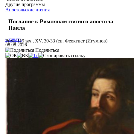
Другие программы
Апостольские чтения
Послание к Римлянам святого апостола
Павла
Скачать
Рим., 119 зач., XV, 30-33 (еп. Феоктист (Игумнов)
08.08.2026
Поделиться