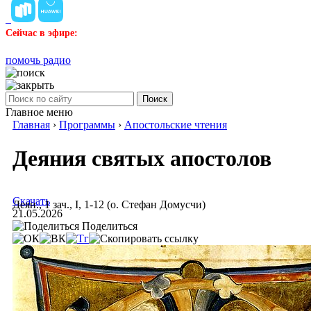
Сейчас в эфире:
помочь радио
Поиск
Главное меню
Главная
›
Программы
›
Апостольские чтения
Деяния святых апостолов
Скачать
Деян., 1 зач., I, 1-12 (о. Стефан Домусчи)
21.05.2026
Поделиться