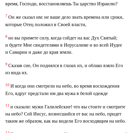
время, Господи, восстановляешь Ты царство Израилю?
7
Он же сказал им: не ваше дело знать времена или сроки,
которые Отец положил в Своей власти,
8
но вы примете силу, когда сойдет на вас Дух Святый;
и будете Мне свидетелями в Иерусалиме и во всей Иудее
и Самарии и даже до края земли.
9
Сказав сие, Он поднялся в глазах их, и облако взяло Его
из вида их.
10
И когда они смотрели на небо, во время восхождения
Его, вдруг предстали им два мужа в белой одежде
11
и сказали: мужи Галилейские! что вы стоите и смотрите
на небо? Сей Иисус, вознесшийся от вас на небо, придет
таким же образом, как вы видели Его восходящим на небо.
12