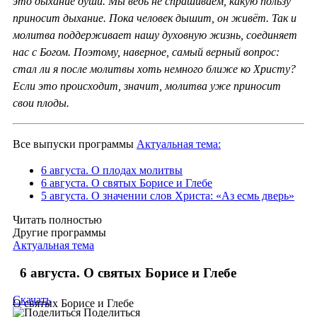
это дыхание души. Мы ведь не спрашиваем, какую пользу
приносит дыхание. Пока человек дышит, он живёт. Так и
молитва поддерживает нашу духовную жизнь, соединяет
нас с Богом. Поэтому, наверное, самый верный вопрос:
стал ли я после молитвы хоть немного ближе ко Христу?
Если это происходит, значит, молитва уже приносит
свои плоды.
Все выпуски программы
Актуальная тема:
6 августа. О плодах молитвы
6 августа. О святых Борисе и Глебе
5 августа. О значении слов Христа: «Аз есмь дверь»
Читать полностью
Другие программы
Актуальная тема
6 августа. О святых Борисе и Глебе
Скачать
О святых Борисе и Глебе
Поделиться