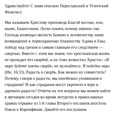
Здравствуйте! С вами епископ Переславский и Угличский
Феоктист.
Мы называем Христову проповедь Благой вестью, или,
иначе, Евангелием. Легко понять почему именно так:
Господь возвещал милость Божию к человечеству, наше
возвращение к первозданному блаженству Адама и Евы,
победу над грехом и самым главным его следствием —
смертью. Вместе с этим мы знаем, что христианская жизнь
не проходит без скорбей, и их тоже возвестил Христос:
«В
мире будете иметь скорбь; но мужайтесь: Я победил мир»
(Ин. 16:33). Радость и скорбь. Как можно их совместить?
Почему, говоря о радости, мы неизбежно упоминаем и
страдания? И как страдания могут укрепить в вере и
даровать радость? Ответы на эти вопросы мы можем найти
в звучащем сегодня во время литургии в православных
храмах отрывке из 1-й главы Второго послания апостола
Павла к Коринфянам. Давайте его послушаем.