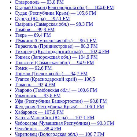
Ставрополь — 93,0 FM
Старый Оскол (Белгородская обл.) — 104,0 FM
Судак (Республика Крым) — 105,6 FM
Сургут (Югра) — 92,1 FM
Сызрань (Самарская обл.) — 98,3 FM
Тамбов — 99,9 FM
Тверь — 89,4 FM
Тёмкино (Смоленская обл.) — 96,1 FM
Тирасполь (Приднестровье) — 88,3 FM
Тихорецк (Краснодарский край) — 102,4 FM
Токмак (Запорожская обл.) — 104,9 FM
Тольятти (Самарская обл.) — 94,9 FM
Томск — 92,6 FM
Торжок (Тверская обл.) — 94,7 FM
Туапсе (Краснодарский край) — 106,5
Тюмень — 92,4 FM
Уварово (Тамбовская обл.) — 100,6 FM
Ульяновск — 93,6 FM
Уфа (Республика Башкортостан) — 98,8 FM
Феодосия (Республика Крым) — 106,1 FM
Хабаровск — 107,9 FM
Ханты-Мансийск (Югра) — 107,1 FM
Чебоксары (Чувашская Республика) — 90,3 FM
Челябинск — 88,4 FM
Череповец (Вологодская обл.) — 106,7 FM