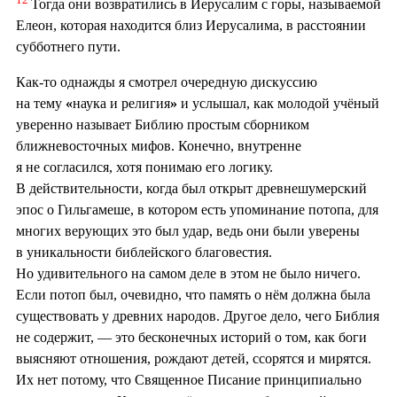
Тогда они возвратились в Иерусалим с горы, называемой
Елеон, которая находится близ Иерусалима, в расстоянии
субботнего пути.
Как-то однажды я смотрел очередную дискуссию
на тему
«
наука и религия
»
и услышал, как молодой учёный
уверенно называет Библию простым сборником
ближневосточных мифов. Конечно, внутренне
я не согласился, хотя понимаю его логику.
В действительности, когда был открыт древнешумерский
эпос о Гильгамеше, в котором есть упоминание потопа, для
многих верующих это был удар, ведь они были уверены
в уникальности библейского благовестия.
Но удивительного на самом деле в этом не было ничего.
Если потоп был, очевидно, что память о нём должна была
существовать у древних народов. Другое дело, чего Библия
не содержит, — это бесконечных историй о том, как боги
выясняют отношения, рождают детей, ссорятся и мирятся.
Их нет потому, что Священное Писание принципиально