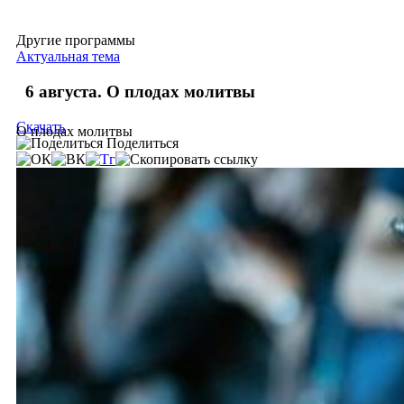
Другие программы
Актуальная тема
6 августа. О плодах молитвы
Скачать
О плодах молитвы
Поделиться