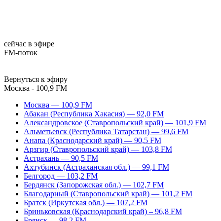
сейчас в эфире
FM-поток
Вернуться к эфиру
Москва - 100,9 FM
Москва — 100,9 FM
Абакан (Республика Хакасия) — 92,0 FM
Александровское (Ставропольский край) — 101,9 FM
Альметьевск (Республика Татарстан) — 99,6 FM
Анапа (Краснодарский край) — 90,5 FM
Арзгир (Ставропольский край) — 103,8 FM
Астрахань — 90,5 FM
Ахтубинск (Астраханская обл.) — 99,1 FM
Белгород — 103,2 FM
Бердянск (Запорожская обл.) — 102,7 FM
Благодарный (Ставропольский край) — 101,2 FM
Братск (Иркутская обл.) — 107,2 FM
Бриньковская (Краснодарский край) – 96,8 FM
Брянск — 98,2 FM