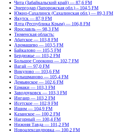
Чита (Забайкальский край) — 87,6 FM
Энергодар (Запорожская обл.) – 104,5 FM
Южно-Сахалинск (Сахалинская обл.) — 89,3 FM
Якутск — 87,9 FM
Ялта (Республика Крым) — 106,8 FM
Ярославль — 98,3 FM
Тюменская область:
Абатское — 103,8 FM
Аромашево — 103,5 FM
Байкалово — 105,5 FM
Бердюжье — 103,2 FM
Большое Сорокино — 102,7 FM
Вагай — 97,0 FM
Викулово — 103,6 FM
Голышманово — 105,4 FM
Демьянское — 102,6 FM
Ермаки — 103,3 FM
Заводоуковск — 103,3 FM
Ингаир — 103,2 FM
Исетское — 102,9 FM
Ишим — 104,9 FM
Казанское — 100,2 FM
Нагорный — 100,4 FM
Нижняя Тавда — 101,2 FM
Новоалександровка — 100,2 FM