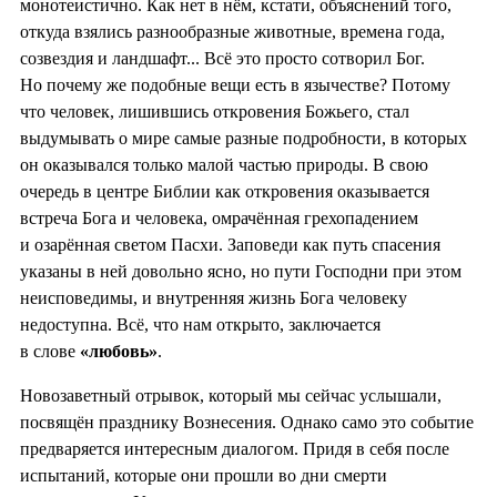
монотеистично. Как нет в нём, кстати, объяснений того,
откуда взялись разнообразные животные, времена года,
созвездия и ландшафт... Всё это просто сотворил Бог.
Но почему же подобные вещи есть в язычестве? Потому
что человек, лишившись откровения Божьего, стал
выдумывать о мире самые разные подробности, в которых
он оказывался только малой частью природы. В свою
очередь в центре Библии как откровения оказывается
встреча Бога и человека, омрачённая грехопадением
и озарённая светом Пасхи. Заповеди как путь спасения
указаны в ней довольно ясно, но пути Господни при этом
неисповедимы, и внутренняя жизнь Бога человеку
недоступна. Всё, что нам открыто, заключается
в слове
«любовь»
.
Новозаветный отрывок, который мы сейчас услышали,
посвящён празднику Вознесения. Однако само это событие
предваряется интересным диалогом. Придя в себя после
испытаний, которые они прошли во дни смерти