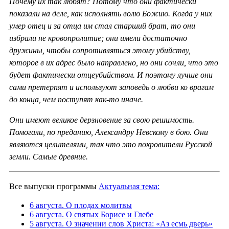
Почему их так любят? Потому что они фактически
показали на деле, как исполнять волю Божию. Когда у них
умер отец и за отца им стал старший брат, то они
избрали не кровопролитие; они имели достаточно
дружины, чтобы сопротивляться этому убийству,
которое в их адрес было направлено, но они сочли, что это
будет фактически отцеубийством. И поэтому лучше они
сами претерпят и используют заповедь о любви ко врагам
до конца, чем поступят как-то иначе.
Они имеют великое дерзновение за свою решимость.
Помогали, по преданию, Александру Невскому в бою. Они
являются целителями, так что это покровители Русской
земли. Самые древние.
Все выпуски программы
Актуальная тема:
6 августа. О плодах молитвы
6 августа. О святых Борисе и Глебе
5 августа. О значении слов Христа: «Аз есмь дверь»