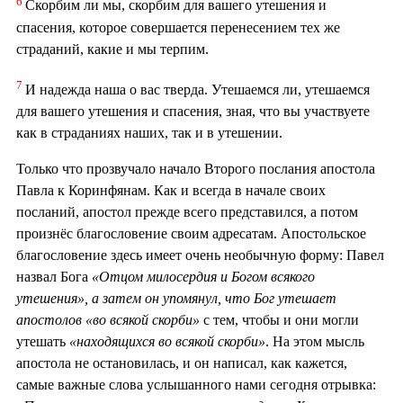
6
Скорбим ли мы, скорбим для вашего утешения и
спасения, которое совершается перенесением тех же
страданий, какие и мы терпим.
7
И надежда наша о вас тверда. Утешаемся ли, утешаемся
для вашего утешения и спасения, зная, что вы участвуете
как в страданиях наших, так и в утешении.
Только что прозвучало начало Второго послания апостола
Павла к Коринфянам. Как и всегда в начале своих
посланий, апостол прежде всего представился, а потом
произнёс благословение своим адресатам. Апостольское
благословение здесь имеет очень необычную форму: Павел
назвал Бога
«Отцом милосердия и Богом всякого
утешения», а затем он упомянул, что Бог утешает
апостолов «во всякой скорби»
с тем, чтобы и они могли
утешать
«находящихся во всякой скорби»
. На этом мысль
апостола не остановилась, и он написал, как кажется,
самые важные слова услышанного нами сегодня отрывка: