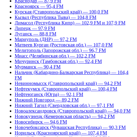
Краснодар — 87,9 FM
Красноярск — 95,4 FM
Курская (Ставропольский край) — 100,0 FM
Кызыл (Республика Тыва) — 104,8 FM
Лимасол (Республика Кипр) — 102,9 FM и 107,9 FM
Липецк — 97,9 FM
Луганск — 88,8 FM
Мариуполь (ДНР) — 97,2 FM
Матвеев Курган (Ростовская обл.) — 107,0 FM
Мелитополь (Запорожская обл.) — 96,7 FM
Миасс (Челябинская обл.) — 102,2 FM
Мичуринск (Тамбовская обл.) — 92,4 FM
Мурманск — 90,4 FM
Нальчик (Кабардино-Балкарская Республика) — 104,4
FM
Невинномысск (Ставропольский край) — 94,2 FM
Нефтекумск (Ставропольский край) — 100,4 FM
Нефтеюганск (Югра) — 92,1 FM
Нижний Новгород — 89,2 FM
Нижний Тагил (Свердловская обл.) — 97,1 FM
Новоалександровск (Ставропольский край) — 94,0 FM
Новокузнецк (Кемеровская область) — 94,2 FM
Новосибирск — 94,6 FM
Новочебоксарск (Чувашская Республика) — 90,3 FM
Норильск (Красноярский край) — 107,4 FM