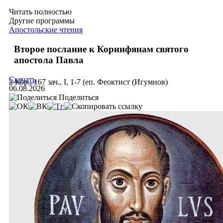
Читать полностью
Другие программы
Апостольские чтения
Второе послание к Коринфянам святого
апостола Павла
Скачать
2 Кор., 167 зач., I, 1-7 (еп. Феоктист (Игумнов)
06.08.2026
Поделиться