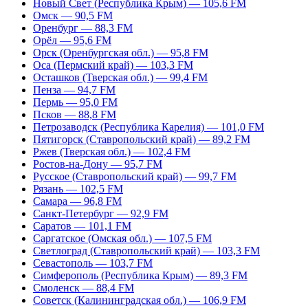
Новый Свет (Республика Крым) — 105,6 FM
Омск — 90,5 FM
Оренбург — 88,3 FM
Орёл — 95,6 FM
Орск (Оренбургская обл.) — 95,8 FM
Оса (Пермский край) — 103,3 FM
Осташков (Тверская обл.) — 99,4 FM
Пенза — 94,7 FM
Пермь — 95,0 FM
Псков — 88,8 FM
Петрозаводск (Республика Карелия) — 101,0 FM
Пятигорск (Ставропольский край) — 89,2 FM
Ржев (Тверская обл.) — 102,4 FM
Ростов-на-Дону — 95,7 FM
Русское (Ставропольский край) — 99,7 FM
Рязань — 102,5 FM
Самара — 96,8 FM
Санкт-Петербург — 92,9 FM
Саратов — 101,1 FM
Саргатское (Омская обл.) — 107,5 FM
Светлоград (Ставропольский край) — 103,3 FM
Севастополь — 103,7 FM
Симферополь (Республика Крым) — 89,3 FM
Смоленск — 88,4 FM
Советск (Калининградская обл.) — 106,9 FM