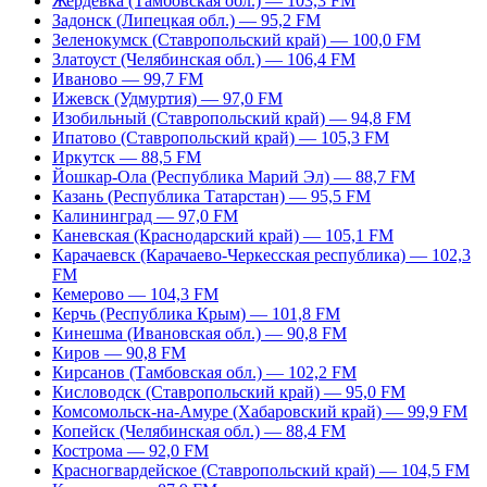
Жердевка (Тамбовская обл.) — 103,3 FM
Задонск (Липецкая обл.) — 95,2 FM
Зеленокумск (Ставропольский край) — 100,0 FM
Златоуст (Челябинская обл.) — 106,4 FM
Иваново — 99,7 FM
Ижевск (Удмуртия) — 97,0 FM
Изобильный (Ставропольский край) — 94,8 FM
Ипатово (Ставропольский край) — 105,3 FM
Иркутск — 88,5 FM
Йошкар-Ола (Республика Марий Эл) — 88,7 FM
Казань (Республика Татарстан) — 95,5 FM
Калининград — 97,0 FM
Каневская (Краснодарский край) — 105,1 FM
Карачаевск (Карачаево-Черкесская республика) — 102,3
FM
Кемерово — 104,3 FM
Керчь (Республика Крым) — 101,8 FM
Кинешма (Ивановская обл.) — 90,8 FM
Киров — 90,8 FM
Кирсанов (Тамбовская обл.) — 102,2 FM
Кисловодск (Ставропольский край) — 95,0 FM
Комсомольск-на-Амуре (Хабаровский край) — 99,9 FM
Копейск (Челябинская обл.) — 88,4 FM
Кострома — 92,0 FM
Красногвардейское (Ставропольский край) — 104,5 FM