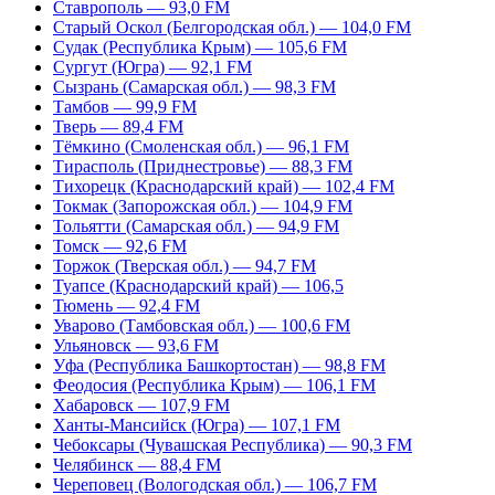
Ставрополь — 93,0 FM
Старый Оскол (Белгородская обл.) — 104,0 FM
Судак (Республика Крым) — 105,6 FM
Сургут (Югра) — 92,1 FM
Сызрань (Самарская обл.) — 98,3 FM
Тамбов — 99,9 FM
Тверь — 89,4 FM
Тёмкино (Смоленская обл.) — 96,1 FM
Тирасполь (Приднестровье) — 88,3 FM
Тихорецк (Краснодарский край) — 102,4 FM
Токмак (Запорожская обл.) — 104,9 FM
Тольятти (Самарская обл.) — 94,9 FM
Томск — 92,6 FM
Торжок (Тверская обл.) — 94,7 FM
Туапсе (Краснодарский край) — 106,5
Тюмень — 92,4 FM
Уварово (Тамбовская обл.) — 100,6 FM
Ульяновск — 93,6 FM
Уфа (Республика Башкортостан) — 98,8 FM
Феодосия (Республика Крым) — 106,1 FM
Хабаровск — 107,9 FM
Ханты-Мансийск (Югра) — 107,1 FM
Чебоксары (Чувашская Республика) — 90,3 FM
Челябинск — 88,4 FM
Череповец (Вологодская обл.) — 106,7 FM