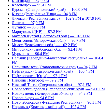
Краснодар — 87,9 FM
Красноярск — 95,4 FM
Курская (Ставропольский край) — 100,0 FM
Кызыл (Республика Тыва) — 104,8 FM
Лимасол (Республика Кипр) — 102,9 FM и 107,9 FM
Липецк — 97,9 FM
Луганск — 88,8 FM
Мариуполь (ДНР) — 97,2 FM
Матвеев Курган (Ростовская обл.) — 107,0 FM
Мелитополь (Запорожская обл.) — 96,7 FM
Миасс (Челябинская обл.) — 102,2 FM
Мичуринск (Тамбовская обл.) — 92,4 FM
Мурманск — 90,4 FM
Нальчик (Кабардино-Балкарская Республика) — 104,4
FM
Невинномысск (Ставропольский край) — 94,2 FM
Нефтекумск (Ставропольский край) — 100,4 FM
Нефтеюганск (Югра) — 92,1 FM
Нижний Новгород — 89,2 FM
Нижний Тагил (Свердловская обл.) — 97,1 FM
Новоалександровск (Ставропольский край) — 94,0 FM
Новокузнецк (Кемеровская область) — 94,2 FM
Новосибирск — 94,6 FM
Новочебоксарск (Чувашская Республика) — 90,3 FM
Норильск (Красноярский край) — 107,4 FM