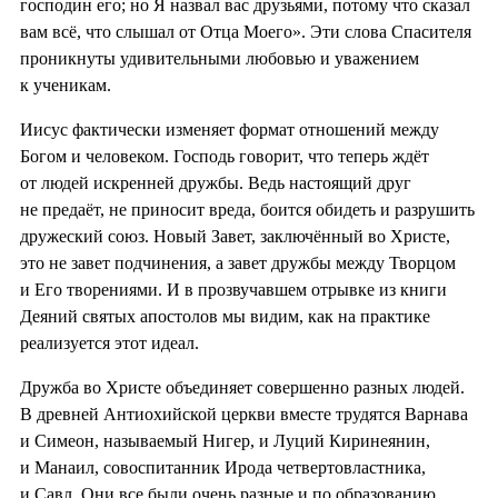
господин его; но Я назвал вас друзьями, потому что сказал
вам всё, что слышал от Отца Моего». Эти слова Спасителя
проникнуты удивительными любовью и уважением
к ученикам.
Иисус фактически изменяет формат отношений между
Богом и человеком. Господь говорит, что теперь ждёт
от людей искренней дружбы. Ведь настоящий друг
не предаёт, не приносит вреда, боится обидеть и разрушить
дружеский союз. Новый Завет, заключённый во Христе,
это не завет подчинения, а завет дружбы между Творцом
и Его творениями. И в прозвучавшем отрывке из книги
Деяний святых апостолов мы видим, как на практике
реализуется этот идеал.
Дружба во Христе объединяет совершенно разных людей.
В древней Антиохийской церкви вместе трудятся Варнава
и Симеон, называемый Нигер, и Луций Киринеянин,
и Манаил, совоспитанник Ирода четвертовластника,
и Савл. Они все были очень разные и по образованию,