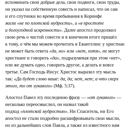
вспоминать свои добрые дела, свои подвиги, свои труды,
он указал на собственную совесть и написал, что он сам
и его спутники во время пребывания в Коринфе
жили
«не по плотской мудрости»
, а
«в простоте
и богоугодной искренности»
. Далее апостол продолжил
свою речь о чистой совести и в конечном итоге пришёл
к тому, о чём мы можем прочитать в Евангелии: у христиан
не может быть ответа
«да, но»
или
«нет, хотя»
, не могут
христиане и говорить
«да»
, подразумевая при этом «нет»,
или же думать одно, говорить другое, а делать и вовсе
третье. Сам Господь Иисус Христос выразил эту мысль
так:
«Да будет слово ваше: да, да; нет, нет; а что сверх
этого, то от лукавого»
(Мф. 5:37).
Апостол Павел эту последнюю фразу —
«от лукавого»
—
несколько переосмыслил, он назвал такой
подход
«плотской мудростью»
. Ни Спаситель, ни Его
апостол не стали подробно расшифровывать свои мысли,
но из дальнейших слов Павла, а также из известного нам