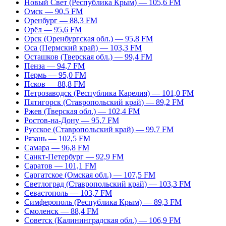
Новый Свет (Республика Крым) — 105,6 FM
Омск — 90,5 FM
Оренбург — 88,3 FM
Орёл — 95,6 FM
Орск (Оренбургская обл.) — 95,8 FM
Оса (Пермский край) — 103,3 FM
Осташков (Тверская обл.) — 99,4 FM
Пенза — 94,7 FM
Пермь — 95,0 FM
Псков — 88,8 FM
Петрозаводск (Республика Карелия) — 101,0 FM
Пятигорск (Ставропольский край) — 89,2 FM
Ржев (Тверская обл.) — 102,4 FM
Ростов-на-Дону — 95,7 FM
Русское (Ставропольский край) — 99,7 FM
Рязань — 102,5 FM
Самара — 96,8 FM
Санкт-Петербург — 92,9 FM
Саратов — 101,1 FM
Саргатское (Омская обл.) — 107,5 FM
Светлоград (Ставропольский край) — 103,3 FM
Севастополь — 103,7 FM
Симферополь (Республика Крым) — 89,3 FM
Смоленск — 88,4 FM
Советск (Калининградская обл.) — 106,9 FM