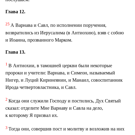
Глава 12.
25
А Варнава и Савл, по исполнении поручения,
возвратились из Иерусалима (в Антиохию), взяв с собою
и Иоанна, прозванного Марком.
Глава 13.
1
В Антиохии, в тамошней церкви были некоторые
пророки и учители: Варнава, и Симеон, называемый
Нигер, и Луций Киринеянин, и Манаил, совоспитанник
Ирода четвертовластника, и Савл.
2
Когда они служили Господу и постились, Дух Святый
сказал: отделите Мне Варнаву и Савла на дело,
к которому Я призвал их.
3
Тогда они, совершив пост и молитву и возложив на них