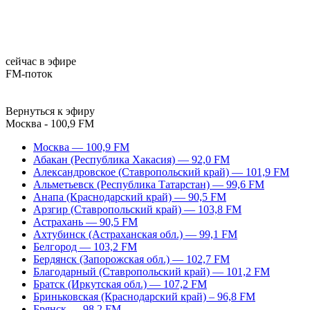
сейчас в эфире
FM-поток
Вернуться к эфиру
Москва - 100,9 FM
Москва — 100,9 FM
Абакан (Республика Хакасия) — 92,0 FM
Александровское (Ставропольский край) — 101,9 FM
Альметьевск (Республика Татарстан) — 99,6 FM
Анапа (Краснодарский край) — 90,5 FM
Арзгир (Ставропольский край) — 103,8 FM
Астрахань — 90,5 FM
Ахтубинск (Астраханская обл.) — 99,1 FM
Белгород — 103,2 FM
Бердянск (Запорожская обл.) — 102,7 FM
Благодарный (Ставропольский край) — 101,2 FM
Братск (Иркутская обл.) — 107,2 FM
Бриньковская (Краснодарский край) – 96,8 FM
Брянск — 98,2 FM