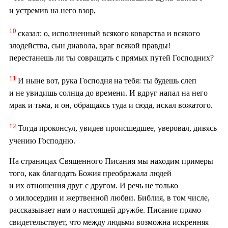
и устремив на него взор,
10
сказал: о, исполненный всякого коварства и всякого
злодейства, сын диавола, враг всякой правды!
перестанешь ли ты совращать с прямых путей Господних?
11
И ныне вот, рука Господня на тебя: ты будешь слеп
и не увидишь солнца до времени. И вдруг напал на него
мрак и тьма, и он, обращаясь туда и сюда, искал вожатого.
12
Тогда проконсул, увидев происшедшее, уверовал, дивясь
учению Господню.
На страницах Священного Писания мы находим примеры
того, как благодать Божия преображала людей
и их отношения друг с другом. И речь не только
о милосердии и жертвенной любви. Библия, в том числе,
рассказывает нам о настоящей дружбе. Писание прямо
свидетельствует, что между людьми возможна искренняя