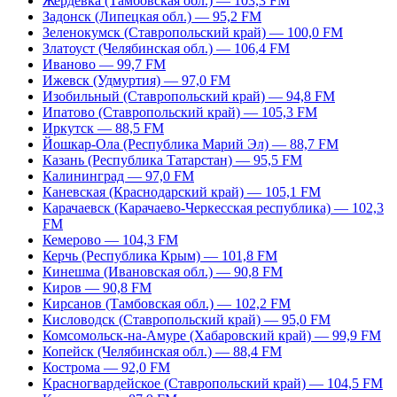
Жердевка (Тамбовская обл.) — 103,3 FM
Задонск (Липецкая обл.) — 95,2 FM
Зеленокумск (Ставропольский край) — 100,0 FM
Златоуст (Челябинская обл.) — 106,4 FM
Иваново — 99,7 FM
Ижевск (Удмуртия) — 97,0 FM
Изобильный (Ставропольский край) — 94,8 FM
Ипатово (Ставропольский край) — 105,3 FM
Иркутск — 88,5 FM
Йошкар-Ола (Республика Марий Эл) — 88,7 FM
Казань (Республика Татарстан) — 95,5 FM
Калининград — 97,0 FM
Каневская (Краснодарский край) — 105,1 FM
Карачаевск (Карачаево-Черкесская республика) — 102,3
FM
Кемерово — 104,3 FM
Керчь (Республика Крым) — 101,8 FM
Кинешма (Ивановская обл.) — 90,8 FM
Киров — 90,8 FM
Кирсанов (Тамбовская обл.) — 102,2 FM
Кисловодск (Ставропольский край) — 95,0 FM
Комсомольск-на-Амуре (Хабаровский край) — 99,9 FM
Копейск (Челябинская обл.) — 88,4 FM
Кострома — 92,0 FM
Красногвардейское (Ставропольский край) — 104,5 FM