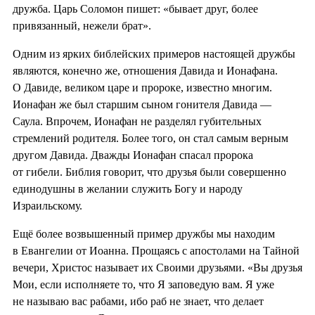
дружба. Царь Соломон пишет: «бывает друг, более
привязанный, нежели брат».
Одним из ярких библейских примеров настоящей дружбы
являются, конечно же, отношения Давида и Ионафана.
О Давиде, великом царе и пророке, известно многим.
Ионафан же был старшим сыном гонителя Давида —
Саула. Впрочем, Ионафан не разделял губительных
стремлений родителя. Более того, он стал самым верным
другом Давида. Дважды Ионафан спасал пророка
от гибели. Библия говорит, что друзья были совершенно
единодушны в желании служить Богу и народу
Израильскому.
Ещё более возвышенный пример дружбы мы находим
в Евангелии от Иоанна. Прощаясь с апостолами на Тайной
вечери, Христос называет их Своими друзьями. «Вы друзья
Мои, если исполняете то, что Я заповедую вам. Я уже
не называю вас рабами, ибо раб не знает, что делает