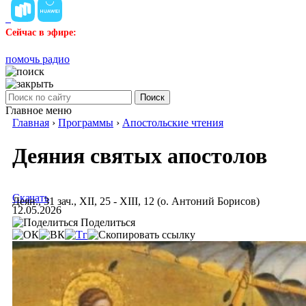
Сейчас в эфире:
помочь радио
Поиск
Главное меню
Главная
›
Программы
›
Апостольские чтения
Деяния святых апостолов
Скачать
Деян., 31 зач., XII, 25 - XIII, 12 (о. Антоний Борисов)
12.05.2026
Поделиться