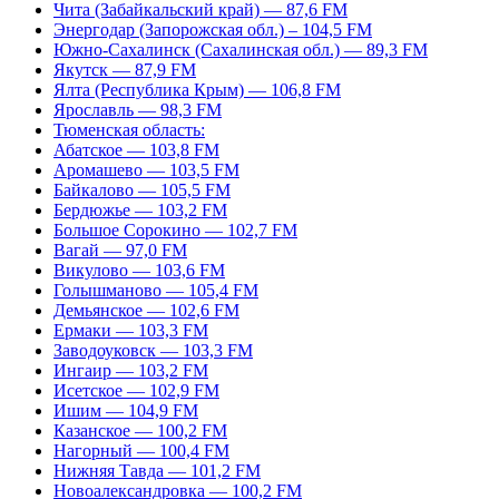
Чита (Забайкальский край) — 87,6 FM
Энергодар (Запорожская обл.) – 104,5 FM
Южно-Сахалинск (Сахалинская обл.) — 89,3 FM
Якутск — 87,9 FM
Ялта (Республика Крым) — 106,8 FM
Ярославль — 98,3 FM
Тюменская область:
Абатское — 103,8 FM
Аромашево — 103,5 FM
Байкалово — 105,5 FM
Бердюжье — 103,2 FM
Большое Сорокино — 102,7 FM
Вагай — 97,0 FM
Викулово — 103,6 FM
Голышманово — 105,4 FM
Демьянское — 102,6 FM
Ермаки — 103,3 FM
Заводоуковск — 103,3 FM
Ингаир — 103,2 FM
Исетское — 102,9 FM
Ишим — 104,9 FM
Казанское — 100,2 FM
Нагорный — 100,4 FM
Нижняя Тавда — 101,2 FM
Новоалександровка — 100,2 FM