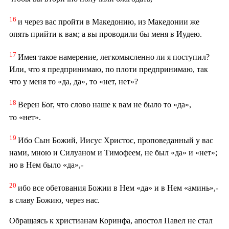
16
и через вас пройти в Македонию, из Македонии же
опять прийти к вам; а вы проводили бы меня в Иудею.
17
Имея такое намерение, легкомысленно ли я поступил?
Или, что я предпринимаю, по плоти предпринимаю, так
что у меня то «да, да», то «нет, нет»?
18
Верен Бог, что слово наше к вам не было то «да»,
то «нет».
19
Ибо Сын Божий, Иисус Христос, проповеданный у вас
нами, мною и Силуаном и Тимофеем, не был «да» и «нет»;
но в Нем было «да»,-
20
ибо все обетования Божии в Нем «да» и в Нем «аминь»,-
в славу Божию, через нас.
Обращаясь к христианам Коринфа, апостол Павел не стал