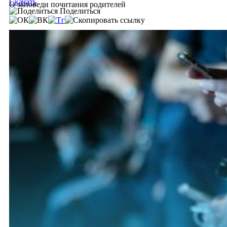
Скачать
О заповеди почитания родителей
Поделиться