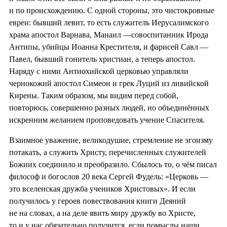
и по происхождению. С одной стороны, это чистокровные
евреи: бывший левит, то есть служитель Иерусалимского
храма апостол Варнава, Манаил —совоспитанник Ирода
Антипы, убийцы Иоанна Крестителя, и фарисей Савл —
Павел, бывший гонитель христиан, а теперь апостол.
Наряду с ними Антиохийской церковью управляли
чернокожий апостол Симеон и грек Луций из ливийской
Кирены. Таким образом, мы видим перед собой,
повторюсь, совершенно разных людей, но объединённых
искренним желанием проповедовать учение Спасителя.
Взаимное уважение, великодушие, стремление не эгоизму
потакать, а служить Христу, перечисленных служителей
Божиих соединило и преобразило. Сбылось то, о чём писал
философ и богослов 20 века Сергей Фудель: «Церковь —
это вселенская дружба учеников Христовых». И если
получилось у героев повествования книги Деяний
не на словах, а на деле явить миру дружбу во Христе,
то и у нас обязательно получится, если помыслы наши