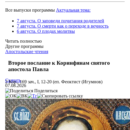
Все выпуски программы
Актуальная тема:
7 августа. О заповеди почитания родителей
7 августа. О смерти как о переходе в вечность
6 августа. О плодах молитвы
Читать полностью
Другие программы
Апостольские чтения
Второе послание к Коринфянам святого
апостола Павла
Скачать
2 Кор., 169 зач., I, 12-20 (еп. Феоктист (Игумнов)
07.08.2026
Поделиться