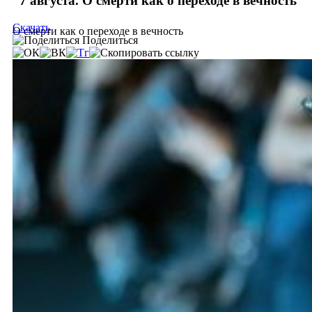
7 августа. О смерти как о переходе в вечность
Скачать
О смерти как о переходе в вечность
Поделиться