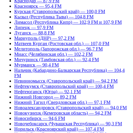
Краснодар — 87,9 FM
Красноярск — 95,4 FM
Курская (Ставропольский край) — 100,0 FM
Кызыл (Республика Тыва) — 104,8 FM
Лимасол (Республика Кипр) — 102,9 FM и 107,9 FM
Липецк — 97,9 FM
Луганск — 88,8 FM
Мариуполь (ДНР) — 97,2 FM
Матвеев Курган (Ростовская обл.) — 107,0 FM
Мелитополь (Запорожская обл.) — 96,7 FM
Миасс (Челябинская обл.) — 102,2 FM
Мичуринск (Тамбовская обл.) — 92,4 FM
Мурманск — 90,4 FM
Нальчик (Кабардино-Балкарская Республика) — 104,4
FM
Невинномысск (Ставропольский край) — 94,2 FM
Нефтекумск (Ставропольский край) — 100,4 FM
Нефтеюганск (Югра) — 92,1 FM
Нижний Новгород — 89,2 FM
Нижний Тагил (Свердловская обл.) — 97,1 FM
Новоалександровск (Ставропольский край) — 94,0 FM
Новокузнецк (Кемеровская область) — 94,2 FM
Новосибирск — 94,6 FM
Новочебоксарск (Чувашская Республика) — 90,3 FM
Норильск (Красноярский край) — 107,4 FM