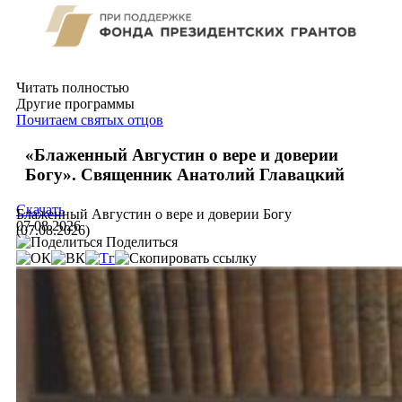
Читать полностью
Другие программы
Почитаем святых отцов
«Блаженный Августин о вере и доверии
Богу». Священник Анатолий Главацкий
Скачать
Блаженный Августин о вере и доверии Богу
07.08.2026
(07.08.2026)
Поделиться