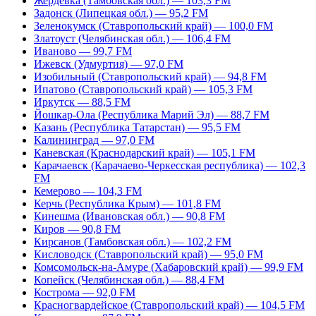
Жердевка (Тамбовская обл.) — 103,3 FM
Задонск (Липецкая обл.) — 95,2 FM
Зеленокумск (Ставропольский край) — 100,0 FM
Златоуст (Челябинская обл.) — 106,4 FM
Иваново — 99,7 FM
Ижевск (Удмуртия) — 97,0 FM
Изобильный (Ставропольский край) — 94,8 FM
Ипатово (Ставропольский край) — 105,3 FM
Иркутск — 88,5 FM
Йошкар-Ола (Республика Марий Эл) — 88,7 FM
Казань (Республика Татарстан) — 95,5 FM
Калининград — 97,0 FM
Каневская (Краснодарский край) — 105,1 FM
Карачаевск (Карачаево-Черкесская республика) — 102,3
FM
Кемерово — 104,3 FM
Керчь (Республика Крым) — 101,8 FM
Кинешма (Ивановская обл.) — 90,8 FM
Киров — 90,8 FM
Кирсанов (Тамбовская обл.) — 102,2 FM
Кисловодск (Ставропольский край) — 95,0 FM
Комсомольск-на-Амуре (Хабаровский край) — 99,9 FM
Копейск (Челябинская обл.) — 88,4 FM
Кострома — 92,0 FM
Красногвардейское (Ставропольский край) — 104,5 FM