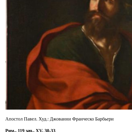
Апостол Павел. Худ.: Джованни Франческо Барбьери
Рим., 119 зач., XV, 30-33