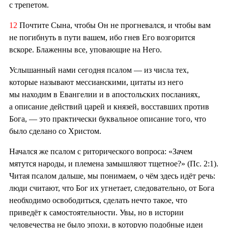
с трепетом.
12
Почтите Сына, чтобы Он не прогневался, и чтобы вам
не погибнуть в пути вашем, ибо гнев Его возгорится
вскоре. Блаженны все, уповающие на Него.
Услышанный нами сегодня псалом — из числа тех,
которые называют мессианскими, цитаты из него
мы находим в Евангелии и в апостольских посланиях,
а описание действий царей и князей, восставших против
Бога, — это практически буквальное описание того, что
было сделано со Христом.
Начался же псалом с риторического вопроса: «Зачем
мятутся народы, и племена замышляют тщетное?» (Пс. 2:1).
Читая псалом дальше, мы понимаем, о чём здесь идёт речь:
люди считают, что Бог их угнетает, следовательно, от Бога
необходимо освободиться, сделать нечто такое, что
приведёт к самостоятельности. Увы, но в истории
человечества не было эпохи, в которую подобные идеи