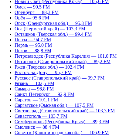
Новый Свет (Республика Крым) — 105,6 FM
Омск — 90,5 FM
Оренбург — 88,3 FM
Орёл — 95,6 FM
Орск (Оренбургская обл.) — 95,8 FM
Оса (Пермский край) — 103,3 FM
Осташков (Тверская обл.) — 99,4 FM
Пенза — 94,7 FM
Пермь — 95,0 FM
Псков — 88,8 FM
Петрозаводск (Республика Карелия) — 101,0 FM
Пятигорск (Ставропольский край) — 89,2 FM
Ржев (Тверская обл.) — 102,4 FM
Ростов-на-Дону — 95,7 FM
Русское (Ставропольский край) — 99,7 FM
Рязань — 102,5 FM
Самара — 96,8 FM
Санкт-Петербург — 92,9 FM
Саратов — 101,1 FM
Саргатское (Омская обл.) — 107,5 FM
Светлоград (Ставропольский край) — 103,3 FM
Севастополь — 103,7 FM
Симферополь (Республика Крым) — 89,3 FM
Смоленск — 88,4 FM
Советск (Калининградская обл.) — 106,9 FM