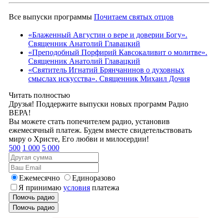
Все выпуски программы
Почитаем святых отцов
«Блаженный Августин о вере и доверии Богу».
Священник Анатолий Главацкий
«Преподобный Порфирий Кавсокаливит о молитве».
Священник Анатолий Главацкий
«Святитель Игнатий Брянчанинов о духовных
смыслах искусства». Священник Михаил Дочия
Читать полностью
Друзья! Поддержите выпуски новых программ Радио
ВЕРА!
Вы можете стать попечителем радио, установив
ежемесячный платеж. Будем вместе свидетельствовать
миру о Христе, Его любви и милосердии!
500
1 000
5 000
Ежемесячно
Единоразово
Я принимаю
условия
платежа
Помочь радио
Помочь радио