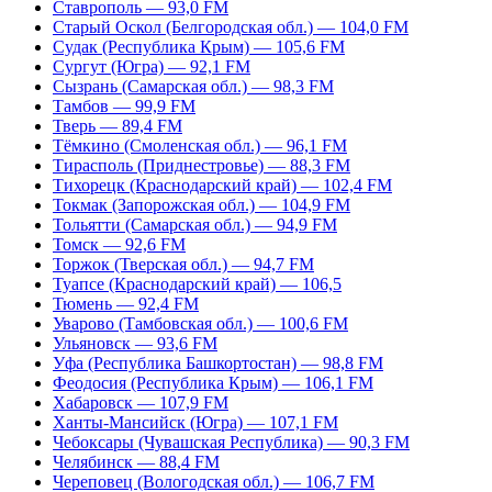
Ставрополь — 93,0 FM
Старый Оскол (Белгородская обл.) — 104,0 FM
Судак (Республика Крым) — 105,6 FM
Сургут (Югра) — 92,1 FM
Сызрань (Самарская обл.) — 98,3 FM
Тамбов — 99,9 FM
Тверь — 89,4 FM
Тёмкино (Смоленская обл.) — 96,1 FM
Тирасполь (Приднестровье) — 88,3 FM
Тихорецк (Краснодарский край) — 102,4 FM
Токмак (Запорожская обл.) — 104,9 FM
Тольятти (Самарская обл.) — 94,9 FM
Томск — 92,6 FM
Торжок (Тверская обл.) — 94,7 FM
Туапсе (Краснодарский край) — 106,5
Тюмень — 92,4 FM
Уварово (Тамбовская обл.) — 100,6 FM
Ульяновск — 93,6 FM
Уфа (Республика Башкортостан) — 98,8 FM
Феодосия (Республика Крым) — 106,1 FM
Хабаровск — 107,9 FM
Ханты-Мансийск (Югра) — 107,1 FM
Чебоксары (Чувашская Республика) — 90,3 FM
Челябинск — 88,4 FM
Череповец (Вологодская обл.) — 106,7 FM