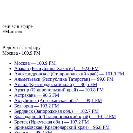
сейчас в эфире
FM-поток
Вернуться к эфиру
Москва - 100,9 FM
Москва — 100,9 FM
Абакан (Республика Хакасия) — 92,0 FM
Александровское (Ставропольский край) — 101,9 FM
Альметьевск (Республика Татарстан) — 99,6 FM
Анапа (Краснодарский край) — 90,5 FM
Арзгир (Ставропольский край) — 103,8 FM
Астрахань — 90,5 FM
Ахтубинск (Астраханская обл.) — 99,1 FM
Белгород — 103,2 FM
Бердянск (Запорожская обл.) — 102,7 FM
Благодарный (Ставропольский край) — 101,2 FM
Братск (Иркутская обл.) — 107,2 FM
Бриньковская (Краснодарский край) – 96,8 FM
Брянск — 98,2 FM