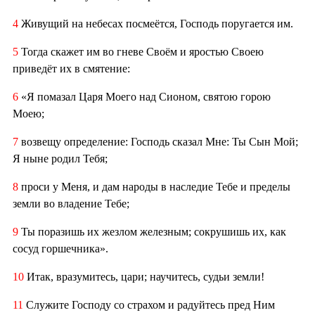
4
Живущий на небесах посмеётся, Господь поругается им.
5
Тогда скажет им во гневе Своём и яростью Своею
приведёт их в смятение:
6
«Я помазал Царя Моего над Сионом, святою горою
Моею;
7
возвещу определение: Господь сказал Мне: Ты Сын Мой;
Я ныне родил Тебя;
8
проси у Меня, и дам народы в наследие Тебе и пределы
земли во владение Тебе;
9
Ты поразишь их жезлом железным; сокрушишь их, как
сосуд горшечника».
10
Итак, вразумитесь, цари; научитесь, судьи земли!
11
Служите Господу со страхом и радуйтесь пред Ним