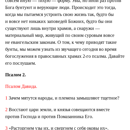
совсем иную — тихую — форму. Увы, но иной раз против
Бога бунтуют и верующие люди. Происходит это тогда,
когда мы пытаемся устроить свою жизнь так, будто бы
и вовсе нет никаких заповедей Божиих, будто бы они
существуют лишь внутри храмов, а снаружи —
материальный мир, живущий по своим суровым вовсе
не евангельским законам. О том, к чему приводят такие
бунты, мы можем узнать из звучащего сегодня во время
богослужения в православных храмах 2-го псалма. Давайте
его послушаем.
Псалом 2.
Псалом Давида.
1
Зачем мятутся народы, и племена замышляют тщетное?
2
Восстают цари земли, и князья совещаются вместе
против Господа и против Помазанника Его.
3
«Расторгнем узы их, и свергнем с себя оковы их».