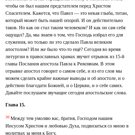
чтобы он был нашим предстателем перед Христом
Спасителем. Кажется, что Павел — это некая глыба, титан,
который может быть нашей опорой. И он действительно
таков. Но как он стал таким человеком? И как он сам себя
ощущал? Да, мы знаем о том, что Господь избрал его для
служения, но только ли это сделало Павла великим
апостолом? Или же было что-то ещё? Сегодня во время
литургии в православных храмах звучит отрывок из 15-й
главы Послания апостола Павла к Римлянам. В этом
отрывке апостол говорит о самом себе, и из его слов мы
можем сделать крайне важные выводы и об апостоле, и о
действии благодати Божией, и о Церкви, и о себе самих.
Давайте послушаем звучащие сегодня апостольские слова.
Глава 15.
30
Между тем умоляю вас, братия, Господом нашим
Иисусом Христом и любовью Духа, подвизаться со мною в
молитвах за меня к Богу,