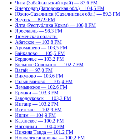
Чита (Забайкальский край) — 87,6 FM
Энергодар (Запорожская обл.) – 104,5 FM
Южно-Сахалинск (Сахалинская обл.) — 89,3 FM
Якутск — 87,9 FM
Ялта (Республика Крым) — 106,8 FM
Ярославль — 98,3 FM
Тюменская область:
Абатское — 103,8 FM
Аромашево — 103,5 FM
Байкалово — 105,5 FM
Бердюжье — 103,2 FM
Большое Сорокино — 102,7 FM
Вагай — 97,0 FM
Викулово — 103,6 FM
Голышманово — 105,4 FM
Демьянское — 102,6 FM
Ермаки — 103,3 FM
Заводоуковск — 103,3 FM
Ингаир — 103,2 FM
Исетское — 102,9 FM
Ишим — 104,9 FM
Казанское — 100,2 FM
Нагорный — 100,4 FM
Нижняя Тавда — 101,2 FM
Новоалександровка — 100,2 FM