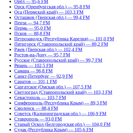
Орёл — 95,6 FM
Орск (Оренбургская обл.) — 95,8 FM
Оса (Пермский край) — 103,3 FM
Осташков (Тверская обл.) — 99,4 FM
Пенза — 94,7 FM
Пермь — 95,0 FM
Псков — 88,8 FM
Петрозаводск (Республика Карелия) — 101,0 FM
Пятигорск (Ставропольский край) — 89,2 FM
Ржев (Тверская обл.) — 102,4 FM
Ростов-на-Дону — 95,7 FM
Русское (Ставропольский край) — 99,7 FM
Рязань — 102,5 FM
Самара — 96,8 FM
Санкт-Петербург — 92,9 FM
Саратов — 101,1 FM
Саргатское (Омская обл.) — 107,5 FM
Светлоград (Ставропольский край) — 103,3 FM
Севастополь — 103,7 FM
Симферополь (Республика Крым) — 89,3 FM
Смоленск — 88,4 FM
Советск (Калининградская обл.) — 106,9 FM
Ставрополь — 93,0 FM
Старый Оскол (Белгородская обл.) — 104,0 FM
Судак (Республика Крым) — 105,6 FM