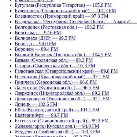
Бугульма (Республика Татарстан) — 105,9 FM
Буденновск (Ставропольский край) — 101,7 FM
Владивосток (Приморский край) — 97,3 FM
Владикавказ (Республика Северная Осетия — Алания) —
Волгодонск (Ростовская обл.) — 103,2 FM
Волгоград — 92,6 FM
Волноваха (ДНР) — 99,5 FM
Вологда — 96,0 FM
Воронеж — 89,4 FM
Вышний Волочек (Тверская обл.) — 104,5 FM
Вязьма (Смоленская обл.) — 88,3 FM
Гагарин (Смоленская обл.) — 95,3 FM
Галюгаевская (Ставропольский край) — 89,8 FM
Геленджик (Краснодарский край) — 93,1 FM
Геническ (Херсонская обл.) — 96,6 FM
Далматово (Курганская обл.) — 96,5 FM
Дзержинск (Нижегородская обл.) — 89,2 FM
Димитровград (Ульяновская обл.) — 97,1 FM
Донецк — 102,6 FM
Ейск (Краснодарский край) — 101,1 FM
Екатеринбург — 93,7 FM
Ессентуки (Ставропольский край) – 89,2 FM
Железногорск (Курская обл.) — 94,0 FM
Жердевка (Тамбовская обл.) — 103,3 FM