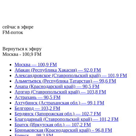
сейчас в эфире
FM-поток
Вернуться к эфиру
Москва - 100,9 FM
Москва — 100,9 FM
Абакан (Республика Хакасия) — 92,0 FM
Александровское (Ставропольский край) — 101,9 FM
Альметьевск (Республика Татарстан) — 99,6 FM
Анапа (Краснодарский край) — 90,5 FM
Арзгир (Ставропольский край) — 103,8 FM
Астрахань — 90,5 FM
Ахтубинск (Астраханская обл.) — 99,1 FM
Белгород — 103,2 FM
Бердянск (Запорожская обл.) — 102,7 FM
Благодарный (Ставропольский край) — 101,2 FM
Братск (Иркутская обл.) — 107,2 FM
Бриньковская (Краснодарский край) – 96,8 FM
Брянск — 98,2 FM