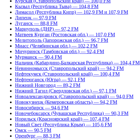
Курская (Ставропольский край) — 100,0 FM
Кызыл (Республика Тыва) — 104,8 FM
Лимасол (Республика Кипр) — 102,9 FM и 107,9 FM
Липецк — 97,9 FM
Луганск — 88,8 FM
Мариуполь (ДНР) — 97,2 FM
Матвеев Курган (Ростовская обл.) — 107,0 FM
Мелитополь (Запорожская обл.) — 96,7 FM
Миасс (Челябинская обл.) — 102,2 FM
Мичуринск (Тамбовская обл.) — 92,4 FM
Мурманск — 90,4 FM
Нальчик (Кабардино-Балкарская Республика) — 104,4 FM
Невинномысск (Ставропольский край) — 94,2 FM
Нефтекумск (Ставропольский край) — 100,4 FM
Нефтеюганск (Югра) — 92,1 FM
Нижний Новгород — 89,2 FM
Нижний Тагил (Свердловская обл.) — 97,1 FM
Новоалександровск (Ставропольский край) — 94,0 FM
Новокузнецк (Кемеровская область) — 94,2 FM
Новосибирск — 94,6 FM
Новочебоксарск (Чувашская Республика) — 90,3 FM
Норильск (Красноярский край) — 107,4 FM
Новый Свет (Республика Крым) — 105,6 FM
Омск — 90,5 FM
Оренбург — 88,3 FM