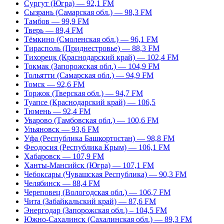
Сургут (Югра) — 92,1 FM
Сызрань (Самарская обл.) — 98,3 FM
Тамбов — 99,9 FM
Тверь — 89,4 FM
Тёмкино (Смоленская обл.) — 96,1 FM
Тирасполь (Приднестровье) — 88,3 FM
Тихорецк (Краснодарский край) — 102,4 FM
Токмак (Запорожская обл.) — 104,9 FM
Тольятти (Самарская обл.) — 94,9 FM
Томск — 92,6 FM
Торжок (Тверская обл.) — 94,7 FM
Туапсе (Краснодарский край) — 106,5
Тюмень — 92,4 FM
Уварово (Тамбовская обл.) — 100,6 FM
Ульяновск — 93,6 FM
Уфа (Республика Башкортостан) — 98,8 FM
Феодосия (Республика Крым) — 106,1 FM
Хабаровск — 107,9 FM
Ханты-Мансийск (Югра) — 107,1 FM
Чебоксары (Чувашская Республика) — 90,3 FM
Челябинск — 88,4 FM
Череповец (Вологодская обл.) — 106,7 FM
Чита (Забайкальский край) — 87,6 FM
Энергодар (Запорожская обл.) – 104,5 FM
Южно-Сахалинск (Сахалинская обл.) — 89,3 FM