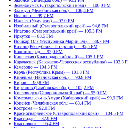
Задонск (Липецкая обл.) — 95,2 FM
Зеленокумск (Ставропольский край) — 100,0 FM
Златоуст (Челябинская обл.) — 106,4 FM
Иваново — 99,7 FM
Ижевск (Удмуртия) — 97,0 FM
Изобильный (Ставропольский край) — 94,8 FM
Ипатово (Ставропольский край) — 105,3 FM
Иркутск — 88,5 FM
Йошкар-Ола (Республика Марий Эл) — 88,7 FM
Казань (Республика Татарстан) — 95,5 FM
Калининград — 97,0 FM
Каневская (Краснодарский край) — 105,1 FM
Карачаевск (Карачаево-Черкесская республика) — 102,3 
Кемерово — 104,3 FM
Керчь (Республика Крым) — 101,8 FM
Кинешма (Ивановская обл.) — 90,8 FM
Киров — 90,8 FM
Кирсанов (Тамбовская обл.) — 102,2 FM
Кисловодск (Ставропольский край) — 95,0 FM
Комсомольск-на-Амуре (Хабаровский край) — 99,9 FM
Копейск (Челябинская обл.) — 88,4 FM
Кострома — 92,0 FM
Красногвардейское (Ставропольский край) — 104,5 FM
Краснодар — 87,9 FM
Красноярск — 95,4 FM