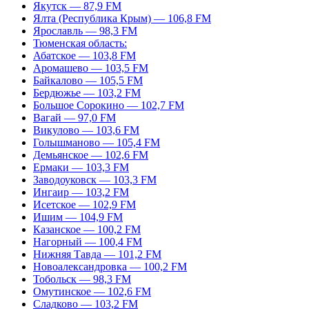
Якутск — 87,9 FM
Ялта (Республика Крым) — 106,8 FM
Ярославль — 98,3 FM
Тюменская область:
Абатское — 103,8 FM
Аромашево — 103,5 FM
Байкалово — 105,5 FM
Бердюжье — 103,2 FM
Большое Сорокино — 102,7 FM
Вагай — 97,0 FM
Викулово — 103,6 FM
Голышманово — 105,4 FM
Демьянское — 102,6 FM
Ермаки — 103,3 FM
Заводоуковск — 103,3 FM
Ингаир — 103,2 FM
Исетское — 102,9 FM
Ишим — 104,9 FM
Казанское — 100,2 FM
Нагорный — 100,4 FM
Нижняя Тавда — 101,2 FM
Новоалександровка — 100,2 FM
Тобольск — 98,3 FM
Омутинское — 102,6 FM
Сладково — 103,2 FM