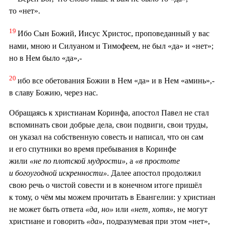
то «нет».
19
Ибо Сын Божий, Иисус Христос, проповеданный у вас
нами, мною и Силуаном и Тимофеем, не был «да» и «нет»;
но в Нем было «да»,-
20
ибо все обетования Божии в Нем «да» и в Нем «аминь»,-
в славу Божию, через нас.
Обращаясь к христианам Коринфа, апостол Павел не стал
вспоминать свои добрые дела, свои подвиги, свои труды,
он указал на собственную совесть и написал, что он сам
и его спутники во время пребывания в Коринфе
жили
«не по плотской мудрости»
, а
«в простоте
и богоугодной искренности»
. Далее апостол продолжил
свою речь о чистой совести и в конечном итоге пришёл
к тому, о чём мы можем прочитать в Евангелии: у христиан
не может быть ответа
«да, но»
или
«нет, хотя»
, не могут
христиане и говорить
«да»
, подразумевая при этом «нет»,