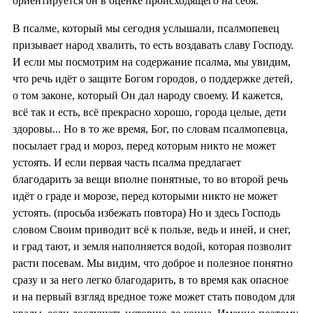
ориентируется он в оценке происходящего на себя.
В псалме, который мы сегодня услышали, псалмопевец
призывает народ хвалить, то есть воздавать славу Господу.
И если мы посмотрим на содержание псалма, мы увидим,
что речь идёт о защите Богом городов, о поддержке детей,
о том законе, который Он дал народу своему. И кажется,
всё так и есть, всё прекрасно хорошо, города целые, дети
здоровы... Но в то же время, Бог, по словам псалмопевца,
посылает град и мороз, перед которым никто не может
устоять. И если первая часть псалма предлагает
благодарить за вещи вполне понятные, то во второй речь
идёт о граде и морозе, перед которыми никто не может
устоять. (просьба избежать повтора) Но и здесь Господь
словом Своим приводит всё к пользе, ведь и иней, и снег,
и град тают, и земля наполняется водой, которая позволит
расти посевам. Мы видим, что доброе и полезное понятно
сразу и за него легко благодарить, в то время как опасное
и на первый взгляд вредное тоже может стать поводом для