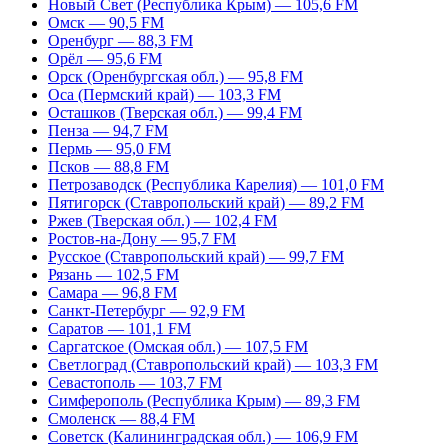
Новый Свет (Республика Крым) — 105,6 FM
Омск — 90,5 FM
Оренбург — 88,3 FM
Орёл — 95,6 FM
Орск (Оренбургская обл.) — 95,8 FM
Оса (Пермский край) — 103,3 FM
Осташков (Тверская обл.) — 99,4 FM
Пенза — 94,7 FM
Пермь — 95,0 FM
Псков — 88,8 FM
Петрозаводск (Республика Карелия) — 101,0 FM
Пятигорск (Ставропольский край) — 89,2 FM
Ржев (Тверская обл.) — 102,4 FM
Ростов-на-Дону — 95,7 FM
Русское (Ставропольский край) — 99,7 FM
Рязань — 102,5 FM
Самара — 96,8 FM
Санкт-Петербург — 92,9 FM
Саратов — 101,1 FM
Саргатское (Омская обл.) — 107,5 FM
Светлоград (Ставропольский край) — 103,3 FM
Севастополь — 103,7 FM
Симферополь (Республика Крым) — 89,3 FM
Смоленск — 88,4 FM
Советск (Калининградская обл.) — 106,9 FM