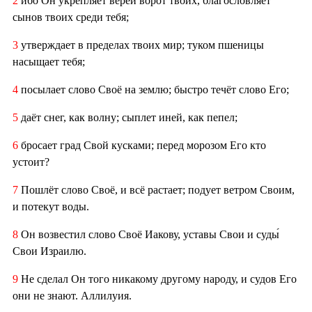
2
ибо Он укрепляет вереи ворот твоих, благословляет
сынов твоих среди тебя;
3
утверждает в пределах твоих мир; туком пшеницы
насыщает тебя;
4
посылает слово Своё на землю; быстро течёт слово Его;
5
даёт снег, как волну; сыплет иней, как пепел;
6
бросает град Свой кусками; перед морозом Его кто
устоит?
7
Пошлёт слово Своё, и всё растает; подует ветром Своим,
и потекут воды.
8
Он возвестил слово Своё Иакову, уставы Свои и суды́
Свои Израилю.
9
Не сделал Он того никакому другому народу, и судов Его
они не знают. Аллилуия.