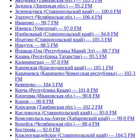
Жердевка (Тамбовская обл.) — 103,3 FM
Задонск (Липецкая обл.) — 95,2 FM
Зеленокумск (Ставропольский край) — 100,0 FM
Златоуст (Челябинская обл.) — 106,4 FM
Иваново — 99,7 FM
Ижевск (Удмуртия) — 97,0 FM
Изобильный (Ставропольский край) — 94,8 FM
Ипатово (Ставропольский край) — 105,3 FM
Иркутск — 88,5 FM
Йошкар-Ола (Республика Марий Эл) — 88,7 FM
Казань (Республика Татарстан) — 95,5 FM
Калининград — 97,0 FM
Каневская (Краснодарский край) — 105,1 FM
Карачаевск (Карачаево-Черкесская республика) — 102,3
FM
Кемерово — 104,3 FM
Керчь (Республика Крым) — 101,8 FM
Кинешма (Ивановская обл.) — 90,8 FM
Киров — 90,8 FM
Кирсанов (Тамбовская обл.) — 102,2 FM
Кисловодск (Ставропольский край) — 95,0 FM
Комсомольск-на-Амуре (Хабаровский край) — 99,9 FM
Копейск (Челябинская обл.) — 88,4 FM
Кострома — 92,0 FM
Красногвардейское (Ставропольский край) — 104,5 FM