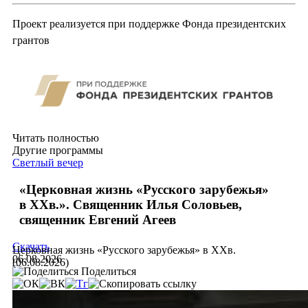
Проект реализуется при поддержке Фонда президентских
грантов
Читать полностью
Другие программы
Светлый вечер
«Церковная жизнь «Русского зарубежья»
в ХХв.». Священник Илья Соловьев,
священник Евгений Агеев
Скачать
Церковная жизнь «Русского зарубежья» в ХХв.
06.08.2026
(06.08.2026)
Поделиться