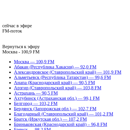
сейчас в эфире
FM-поток
Вернуться к эфиру
Москва - 100,9 FM
Москва — 100,9 FM
Абакан (Республика Хакасия) — 92,0 FM
Александровское (Ставропольский край) — 101,9 FM
Альметьевск (Республика Татарстан) — 99,6 FM
Анапа (Краснодарский край) — 90,5 FM
Арзгир (Ставропольский край) — 103,8 FM
Астрахань — 90,5 FM
Ахтубинск (Астраханская обл.) — 99,1 FM
Белгород — 103,2 FM
Бердянск (Запорожская обл.) — 102,7 FM
Благодарный (Ставропольский край) — 101,2 FM
Братск (Иркутская обл.) — 107,2 FM
Бриньковская (Краснодарский край) – 96,8 FM
Брянск — 98,2 FM