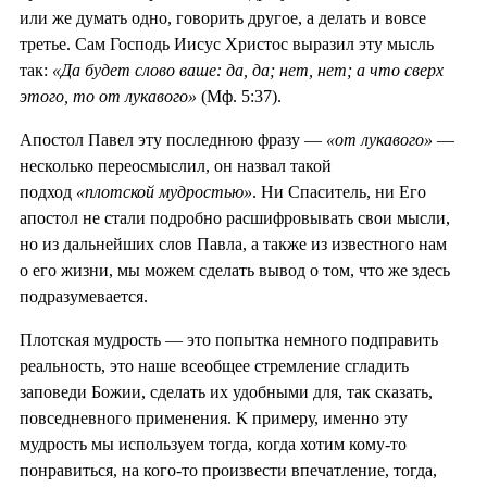
или же думать одно, говорить другое, а делать и вовсе
третье. Сам Господь Иисус Христос выразил эту мысль
так:
«Да будет слово ваше: да, да; нет, нет; а что сверх
этого, то от лукавого»
(Мф. 5:37).
Апостол Павел эту последнюю фразу —
«от лукавого»
—
несколько переосмыслил, он назвал такой
подход
«плотской мудростью»
. Ни Спаситель, ни Его
апостол не стали подробно расшифровывать свои мысли,
но из дальнейших слов Павла, а также из известного нам
о его жизни, мы можем сделать вывод о том, что же здесь
подразумевается.
Плотская мудрость — это попытка немного подправить
реальность, это наше всеобщее стремление сгладить
заповеди Божии, сделать их удобными для, так сказать,
повседневного применения. К примеру, именно эту
мудрость мы используем тогда, когда хотим кому-то
понравиться, на кого-то произвести впечатление, тогда,