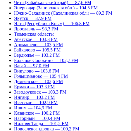
Чита (Забайкальский край) — 87,6 FM
Энергодар (Запорожская обл.) – 104,5 FM
Южно-Сахалинск (Сахалинская обл.) — 89,3 FM
Якутск — 87,9 FM
Ялта (Республика Крым) — 106,8 FM
Ярославль — 98,3 FM
Тюменская область:
Абатское — 103,8 FM
Аромашево — 103,5 FM
Байкалово — 105,5 FM
Бердюжье — 103,2 FM
Большое Сорокино — 102,7 FM
Вагай — 97,0 FM
Викулово — 103,6 FM
Голышманово — 105,4 FM
Демьянское — 102,6 FM
Ермаки — 103,3 FM
Заводоуковск — 103,3 FM
Ингаир — 103,2 FM
Исетское — 102,9 FM
Ишим — 104,9 FM
Казанское — 100,2 FM
Нагорный — 100,4 FM
Нижняя Тавда — 101,2 FM
Новоалександровка — 100,2 FM