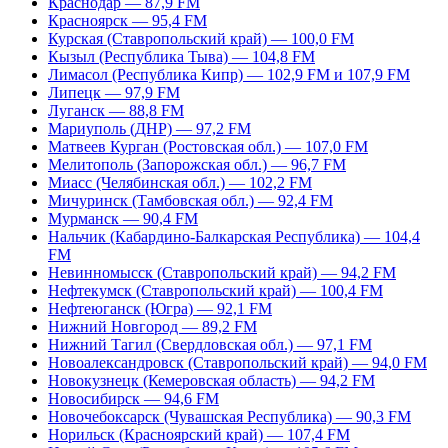
Краснодар — 87,9 FM
Красноярск — 95,4 FM
Курская (Ставропольский край) — 100,0 FM
Кызыл (Республика Тыва) — 104,8 FM
Лимасол (Республика Кипр) — 102,9 FM и 107,9 FM
Липецк — 97,9 FM
Луганск — 88,8 FM
Мариуполь (ДНР) — 97,2 FM
Матвеев Курган (Ростовская обл.) — 107,0 FM
Мелитополь (Запорожская обл.) — 96,7 FM
Миасс (Челябинская обл.) — 102,2 FM
Мичуринск (Тамбовская обл.) — 92,4 FM
Мурманск — 90,4 FM
Нальчик (Кабардино-Балкарская Республика) — 104,4
FM
Невинномысск (Ставропольский край) — 94,2 FM
Нефтекумск (Ставропольский край) — 100,4 FM
Нефтеюганск (Югра) — 92,1 FM
Нижний Новгород — 89,2 FM
Нижний Тагил (Свердловская обл.) — 97,1 FM
Новоалександровск (Ставропольский край) — 94,0 FM
Новокузнецк (Кемеровская область) — 94,2 FM
Новосибирск — 94,6 FM
Новочебоксарск (Чувашская Республика) — 90,3 FM
Норильск (Красноярский край) — 107,4 FM