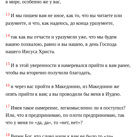
в мире, особенно же у вас.
13
И мы пишем вам не иное, как то, что вы читаете или
разумеете, и что, как надеюсь, до конца уразумеете,
14
так как вы отчасти и уразумели уже, что мы будем
вашею похвалою, равно и вы нашею, в день Господа
нашего Иисуса Христа.
15
И в этой уверенности я намеревался прийти к вам ранее,
чтобы вы вторично получили благодать,
16
и через вас пройти в Македонию, из Македонии же
опять прийти к вам; а вы проводили бы меня в Иудею.
17
Имея такое намерение, легкомысленно ли я поступил?
Или, что я предпринимаю, по плоти предпринимаю, так
что у меня то «да, да», то «нет, нет»?
18
Верен Бог, что слово наше к вам не было то «да»,