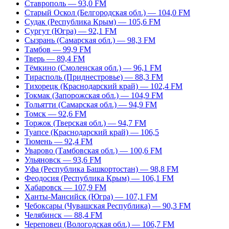
Ставрополь — 93,0 FM
Старый Оскол (Белгородская обл.) — 104,0 FM
Судак (Республика Крым) — 105,6 FM
Сургут (Югра) — 92,1 FM
Сызрань (Самарская обл.) — 98,3 FM
Тамбов — 99,9 FM
Тверь — 89,4 FM
Тёмкино (Смоленская обл.) — 96,1 FM
Тирасполь (Приднестровье) — 88,3 FM
Тихорецк (Краснодарский край) — 102,4 FM
Токмак (Запорожская обл.) — 104,9 FM
Тольятти (Самарская обл.) — 94,9 FM
Томск — 92,6 FM
Торжок (Тверская обл.) — 94,7 FM
Туапсе (Краснодарский край) — 106,5
Тюмень — 92,4 FM
Уварово (Тамбовская обл.) — 100,6 FM
Ульяновск — 93,6 FM
Уфа (Республика Башкортостан) — 98,8 FM
Феодосия (Республика Крым) — 106,1 FM
Хабаровск — 107,9 FM
Ханты-Мансийск (Югра) — 107,1 FM
Чебоксары (Чувашская Республика) — 90,3 FM
Челябинск — 88,4 FM
Череповец (Вологодская обл.) — 106,7 FM