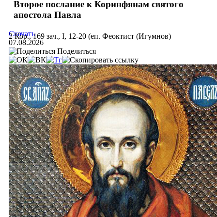
Второе послание к Коринфянам святого
апостола Павла
Скачать
2 Кор., 169 зач., I, 12-20 (еп. Феоктист (Игумнов)
07.08.2026
Поделиться