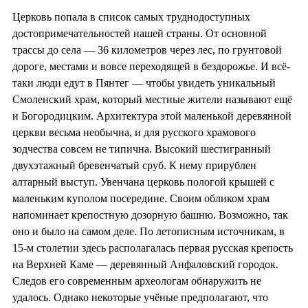
Церковь попала в список самых труднодоступных
достопримечательностей нашей страны. От основной
трассы до села — 36 километров через лес, по грунтовой
дороге, местами и вовсе переходящей в бездорожье. И всё-
таки люди едут в Пянтег — чтобы увидеть уникальный
Смоленский храм, который местные жители называют ещё
и Богородицким. Архитектура этой маленькой деревянной
церкви весьма необычна, и для русского храмового
зодчества совсем не типична. Высокий шестигранный
двухэтажный бревенчатый сруб. К нему прирублен
алтарный выступ. Увенчана церковь пологой крышей с
маленьким куполом посередине. Своим обликом храм
напоминает крепостную дозорную башню. Возможно, так
оно и было на самом деле. По летописным источникам, в
15-м столетии здесь располагалась первая русская крепость
на Верхней Каме — деревянный Анфаловский городок.
Следов его современным археологам обнаружить не
удалось. Однако некоторые учёные предполагают, что