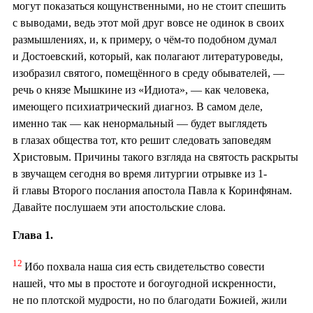
могут показаться кощунственными, но не стоит спешить
с выводами, ведь этот мой друг вовсе не одинок в своих
размышлениях, и, к примеру, о чём-то подобном думал
и Достоевский, который, как полагают литературоведы,
изобразил святого, помещённого в среду обывателей, —
речь о князе Мышкине из «Идиота», — как человека,
имеющего психиатрический диагноз. В самом деле,
именно так — как ненормальный — будет выглядеть
в глазах общества тот, кто решит следовать заповедям
Христовым. Причины такого взгляда на святость раскрыты
в звучащем сегодня во время литургии отрывке из 1-
й главы Второго послания апостола Павла к Коринфянам.
Давайте послушаем эти апостольские слова.
Глава 1.
12
Ибо похвала наша сия есть свидетельство совести
нашей, что мы в простоте и богоугодной искренности,
не по плотской мудрости, но по благодати Божией, жили