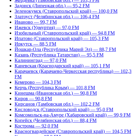
Жердевка (Тамбовская обл.) — 103,3 FM
Задонск (Липецкая обл.) — 95,2 FM
Зеленокумск (Ставропольский край) — 100,0 FM
Златоуст (Челябинская обл.) — 106,4 FM
Иваново — 99,7 FM
Ижевск (Удмуртия) — 97,0 FM
Изобильный (Ставропольский край) — 94,8 FM
Ипатово (Ставропольский край) — 105,3 FM
Иркутск — 88,5 FM
Йошкар-Ола (Республика Марий Эл) — 88,7 FM
Казань (Республика Татарстан) — 95,5 FM
Калининград — 97,0 FM
Каневская (Краснодарский край) — 105,1 FM
Карачаевск (Карачаево-Черкесская республика) — 102,3
FM
Кемерово — 104,3 FM
Керчь (Республика Крым) — 101,8 FM
Кинешма (Ивановская обл.) — 90,8 FM
Киров — 90,8 FM
Кирсанов (Тамбовская обл.) — 102,2 FM
Кисловодск (Ставропольский край) — 95,0 FM
Комсомольск-на-Амуре (Хабаровский край) — 99,9 FM
Копейск (Челябинская обл.) — 88,4 FM
Кострома — 92,0 FM
Красногвардейское (Ставропольский край) — 104,5 FM