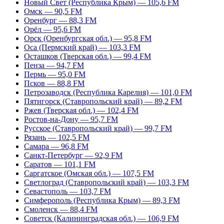
Новый Свет (Республика Крым) — 105,6 FM
Омск — 90,5 FM
Оренбург — 88,3 FM
Орёл — 95,6 FM
Орск (Оренбургская обл.) — 95,8 FM
Оса (Пермский край) — 103,3 FM
Осташков (Тверская обл.) — 99,4 FM
Пенза — 94,7 FM
Пермь — 95,0 FM
Псков — 88,8 FM
Петрозаводск (Республика Карелия) — 101,0 FM
Пятигорск (Ставропольский край) — 89,2 FM
Ржев (Тверская обл.) — 102,4 FM
Ростов-на-Дону — 95,7 FM
Русское (Ставропольский край) — 99,7 FM
Рязань — 102,5 FM
Самара — 96,8 FM
Санкт-Петербург — 92,9 FM
Саратов — 101,1 FM
Саргатское (Омская обл.) — 107,5 FM
Светлоград (Ставропольский край) — 103,3 FM
Севастополь — 103,7 FM
Симферополь (Республика Крым) — 89,3 FM
Смоленск — 88,4 FM
Советск (Калининградская обл.) — 106,9 FM