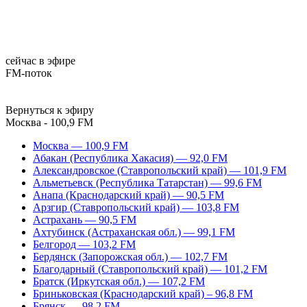
сейчас в эфире
FM-поток
Вернуться к эфиру
Москва - 100,9 FM
Москва — 100,9 FM
Абакан (Республика Хакасия) — 92,0 FM
Александровское (Ставропольский край) — 101,9 FM
Альметьевск (Республика Татарстан) — 99,6 FM
Анапа (Краснодарский край) — 90,5 FM
Арзгир (Ставропольский край) — 103,8 FM
Астрахань — 90,5 FM
Ахтубинск (Астраханская обл.) — 99,1 FM
Белгород — 103,2 FM
Бердянск (Запорожская обл.) — 102,7 FM
Благодарный (Ставропольский край) — 101,2 FM
Братск (Иркутская обл.) — 107,2 FM
Бриньковская (Краснодарский край) – 96,8 FM
Брянск — 98,2 FM