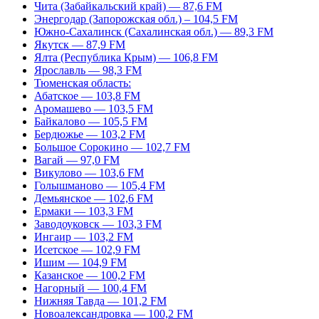
Чита (Забайкальский край) — 87,6 FM
Энергодар (Запорожская обл.) – 104,5 FM
Южно-Сахалинск (Сахалинская обл.) — 89,3 FM
Якутск — 87,9 FM
Ялта (Республика Крым) — 106,8 FM
Ярославль — 98,3 FM
Тюменская область:
Абатское — 103,8 FM
Аромашево — 103,5 FM
Байкалово — 105,5 FM
Бердюжье — 103,2 FM
Большое Сорокино — 102,7 FM
Вагай — 97,0 FM
Викулово — 103,6 FM
Голышманово — 105,4 FM
Демьянское — 102,6 FM
Ермаки — 103,3 FM
Заводоуковск — 103,3 FM
Ингаир — 103,2 FM
Исетское — 102,9 FM
Ишим — 104,9 FM
Казанское — 100,2 FM
Нагорный — 100,4 FM
Нижняя Тавда — 101,2 FM
Новоалександровка — 100,2 FM