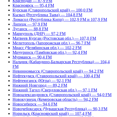
Краснодар — 87,9 FM
Красноярск — 95,4 FM
Курская (Ставропольский край) — 100,0 FM
Кызыл (Республика Тыва) — 104,8 FM
Лимасол (Республика Кипр) — 102,9 FM и 107,9 FM
Липецк — 97,9 FM
Луганск — 88,8 FM
Мариуполь (ДНР) — 97,2 FM
Матвеев Курган (Ростовская обл.) — 107,0 FM
Мелитополь (Запорожская обл.) — 96,7 FM
Миасс (Челябинская обл.) — 102,2 FM
Мичуринск (Тамбовская обл.) — 92,4 FM
Мурманск — 90,4 FM
Нальчик (Кабардино-Балкарская Республика) — 104,4
FM
Невинномысск (Ставропольский край) — 94,2 FM
Нефтекумск (Ставропольский край) — 100,4 FM
Нефтеюганск (Югра) — 92,1 FM
Нижний Новгород — 89,2 FM
Нижний Тагил (Свердловская обл.) — 97,1 FM
Новоалександровск (Ставропольский край) — 94,0 FM
Новокузнецк (Кемеровская область) — 94,2 FM
Новосибирск — 94,6 FM
Новочебоксарск (Чувашская Республика) — 90,3 FM
Норильск (Красноярский край) — 107,4 FM