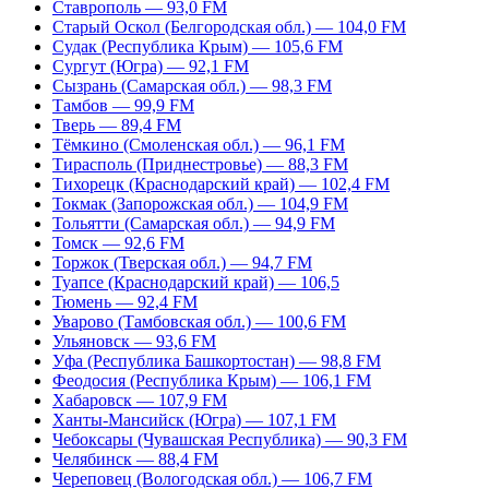
Ставрополь — 93,0 FM
Старый Оскол (Белгородская обл.) — 104,0 FM
Судак (Республика Крым) — 105,6 FM
Сургут (Югра) — 92,1 FM
Сызрань (Самарская обл.) — 98,3 FM
Тамбов — 99,9 FM
Тверь — 89,4 FM
Тёмкино (Смоленская обл.) — 96,1 FM
Тирасполь (Приднестровье) — 88,3 FM
Тихорецк (Краснодарский край) — 102,4 FM
Токмак (Запорожская обл.) — 104,9 FM
Тольятти (Самарская обл.) — 94,9 FM
Томск — 92,6 FM
Торжок (Тверская обл.) — 94,7 FM
Туапсе (Краснодарский край) — 106,5
Тюмень — 92,4 FM
Уварово (Тамбовская обл.) — 100,6 FM
Ульяновск — 93,6 FM
Уфа (Республика Башкортостан) — 98,8 FM
Феодосия (Республика Крым) — 106,1 FM
Хабаровск — 107,9 FM
Ханты-Мансийск (Югра) — 107,1 FM
Чебоксары (Чувашская Республика) — 90,3 FM
Челябинск — 88,4 FM
Череповец (Вологодская обл.) — 106,7 FM