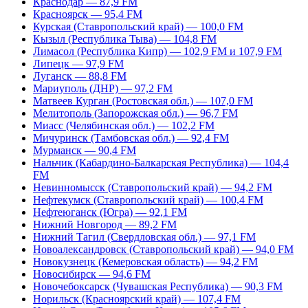
Краснодар — 87,9 FM
Красноярск — 95,4 FM
Курская (Ставропольский край) — 100,0 FM
Кызыл (Республика Тыва) — 104,8 FM
Лимасол (Республика Кипр) — 102,9 FM и 107,9 FM
Липецк — 97,9 FM
Луганск — 88,8 FM
Мариуполь (ДНР) — 97,2 FM
Матвеев Курган (Ростовская обл.) — 107,0 FM
Мелитополь (Запорожская обл.) — 96,7 FM
Миасс (Челябинская обл.) — 102,2 FM
Мичуринск (Тамбовская обл.) — 92,4 FM
Мурманск — 90,4 FM
Нальчик (Кабардино-Балкарская Республика) — 104,4
FM
Невинномысск (Ставропольский край) — 94,2 FM
Нефтекумск (Ставропольский край) — 100,4 FM
Нефтеюганск (Югра) — 92,1 FM
Нижний Новгород — 89,2 FM
Нижний Тагил (Свердловская обл.) — 97,1 FM
Новоалександровск (Ставропольский край) — 94,0 FM
Новокузнецк (Кемеровская область) — 94,2 FM
Новосибирск — 94,6 FM
Новочебоксарск (Чувашская Республика) — 90,3 FM
Норильск (Красноярский край) — 107,4 FM