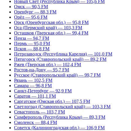
Новый Свет (Республика Крым) — 105,6 FM
Омск — 90,5 FM
Оренбург — 88,3 FM
Орёл — 95,6 FM
Орск (Оренбургская обл.) — 95,8 FM
Оса (Пермский край) — 103,3 FM
Осташков (Тверская обл.) — 99,4 FM
Пенза — 94,7 FM
Пермь — 95,0 FM
Псков — 88,8 FM
Петрозаводск (Республика Карелия) — 101,0 FM
Пятигорск (Ставропольский край) — 89,2 FM
Ржев (Тверская обл.) — 102,4 FM
Ростов-на-Дону — 95,7 FM
Русское (Ставропольский край) — 99,7 FM
Рязань — 102,5 FM
Самара — 96,8 FM
Санкт-Петербург — 92,9 FM
Саратов — 101,1 FM
Саргатское (Омская обл.) — 107,5 FM
Светлоград (Ставропольский край) — 103,3 FM
Севастополь — 103,7 FM
Симферополь (Республика Крым) — 89,3 FM
Смоленск — 88,4 FM
Советск (Калининградская обл.) — 106,9 FM