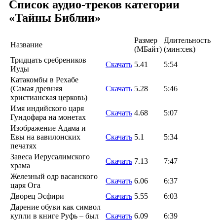
Список аудио-треков категории
«Тайны Библии»
Размер
Длительность
Название
(MБайт)
(мин:сек)
Тридцать сребреников
Скачать
5.41
5:54
Иуды
Катакомбы в Рехабе
(Самая древняя
Скачать
5.28
5:46
христианская церковь)
Имя индийского царя
Скачать
4.68
5:07
Гундофара на монетах
Изображение Адама и
Евы на вавилонских
Скачать
5.1
5:34
печатях
Завеса Иерусалимского
Скачать
7.13
7:47
храма
Железный одр васанского
Скачать
6.06
6:37
царя Ога
Дворец Эсфири
Скачать
5.55
6:03
Дарение обуви как символ
купли в книге Руфь – был
Скачать
6.09
6:39