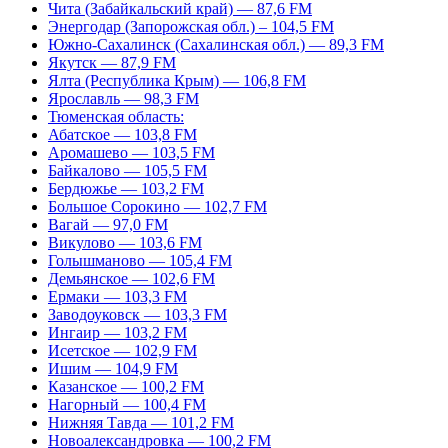
Чита (Забайкальский край) — 87,6 FM
Энергодар (Запорожская обл.) – 104,5 FM
Южно-Сахалинск (Сахалинская обл.) — 89,3 FM
Якутск — 87,9 FM
Ялта (Республика Крым) — 106,8 FM
Ярославль — 98,3 FM
Тюменская область:
Абатское — 103,8 FM
Аромашево — 103,5 FM
Байкалово — 105,5 FM
Бердюжье — 103,2 FM
Большое Сорокино — 102,7 FM
Вагай — 97,0 FM
Викулово — 103,6 FM
Голышманово — 105,4 FM
Демьянское — 102,6 FM
Ермаки — 103,3 FM
Заводоуковск — 103,3 FM
Ингаир — 103,2 FM
Исетское — 102,9 FM
Ишим — 104,9 FM
Казанское — 100,2 FM
Нагорный — 100,4 FM
Нижняя Тавда — 101,2 FM
Новоалександровка — 100,2 FM