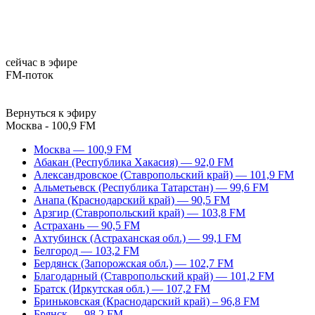
сейчас в эфире
FM-поток
Вернуться к эфиру
Москва - 100,9 FM
Москва — 100,9 FM
Абакан (Республика Хакасия) — 92,0 FM
Александровское (Ставропольский край) — 101,9 FM
Альметьевск (Республика Татарстан) — 99,6 FM
Анапа (Краснодарский край) — 90,5 FM
Арзгир (Ставропольский край) — 103,8 FM
Астрахань — 90,5 FM
Ахтубинск (Астраханская обл.) — 99,1 FM
Белгород — 103,2 FM
Бердянск (Запорожская обл.) — 102,7 FM
Благодарный (Ставропольский край) — 101,2 FM
Братск (Иркутская обл.) — 107,2 FM
Бриньковская (Краснодарский край) – 96,8 FM
Брянск — 98,2 FM