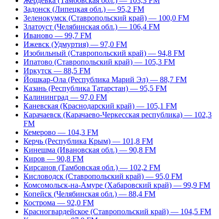
Жердевка (Тамбовская обл.) — 103,3 FM
Задонск (Липецкая обл.) — 95,2 FM
Зеленокумск (Ставропольский край) — 100,0 FM
Златоуст (Челябинская обл.) — 106,4 FM
Иваново — 99,7 FM
Ижевск (Удмуртия) — 97,0 FM
Изобильный (Ставропольский край) — 94,8 FM
Ипатово (Ставропольский край) — 105,3 FM
Иркутск — 88,5 FM
Йошкар-Ола (Республика Марий Эл) — 88,7 FM
Казань (Республика Татарстан) — 95,5 FM
Калининград — 97,0 FM
Каневская (Краснодарский край) — 105,1 FM
Карачаевск (Карачаево-Черкесская республика) — 102,3
FM
Кемерово — 104,3 FM
Керчь (Республика Крым) — 101,8 FM
Кинешма (Ивановская обл.) — 90,8 FM
Киров — 90,8 FM
Кирсанов (Тамбовская обл.) — 102,2 FM
Кисловодск (Ставропольский край) — 95,0 FM
Комсомольск-на-Амуре (Хабаровский край) — 99,9 FM
Копейск (Челябинская обл.) — 88,4 FM
Кострома — 92,0 FM
Красногвардейское (Ставропольский край) — 104,5 FM