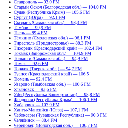
Ставрополь — 93,0 FM
Старый Оскол (Белгородская обл.) — 104,0 FM
Судак (Республика Крым) — 105,6 FM
Сургут (Югра) — 92,1 FM
Сызрань (Самарская обл.) — 98,3 FM
Тамбов — 99,9 FM
Тверь — 89,4 FM
Тёмкино (Смоленская обл.) — 96,1 FM
Тирасполь (Приднестровье) — 88,3 FM
Тихорецк (Краснодарский край) — 102,4 FM
Токмак (Запорожская обл.) — 104,9 FM
Тольятти (Самарская обл.) — 94,9 FM
Томск — 92,6 FM
Торжок (Тверская обл.) — 94,7 FM
Туапсе (Краснодарский край) — 106,5
Тюмень — 92,4 FM
Уварово (Тамбовская обл.) — 100,6 FM
Ульяновск — 93,6 FM
Уфа (Республика Башкортостан) — 98,8 FM
Феодосия (Республика Крым) — 106,1 FM
Хабаровск — 107,9 FM
Ханты-Мансийск (Югра) — 107,1 FM
Чебоксары (Чувашская Республика) — 90,3 FM
Челябинск — 88,4 FM
Череповец (Вологодская обл.) — 106,7 FM