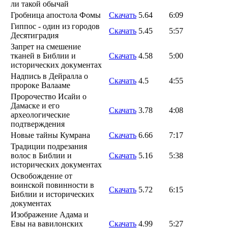
ли такой обычай
Гробница апостола Фомы
Скачать
5.64
6:09
Гиппос - один из городов
Скачать
5.45
5:57
Десятиградия
Запрет на смешение
тканей в Библии и
Скачать
4.58
5:00
исторических документах
Надпись в Дейралла о
Скачать
4.5
4:55
пророке Валааме
Пророчество Исайи о
Дамаске и его
Скачать
3.78
4:08
археологические
подтверждения
Новые тайны Кумрана
Скачать
6.66
7:17
Традиции подрезания
волос в Библии и
Скачать
5.16
5:38
исторических документах
Освобождение от
воинской повинности в
Скачать
5.72
6:15
Библии и исторических
документах
Изображение Адама и
Евы на вавилонских
Скачать
4.99
5:27