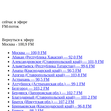
сейчас в эфире
FM-поток
Вернуться к эфиру
Москва - 100,9 FM
Москва — 100,9 FM
Абакан (Республика Хакасия) — 92,0 FM
Александровское (Ставропольский край) — 101,9 FM
Альметьевск (Республика Татарстан) — 99,6 FM
Анапа (Краснодарский край) — 90,5 FM
Арзгир (Ставропольский край) — 103,8 FM
Астрахань — 90,5 FM
Ахтубинск (Астраханская обл.) — 99,1 FM
Белгород — 103,2 FM
Бердянск (Запорожская обл.) — 102,7 FM
Благодарный (Ставропольский край) — 101,2 FM
Братск (Иркутская обл.) — 107,2 FM
Бриньковская (Краснодарский край) – 96,8 FM
Брянск — 98,2 FM