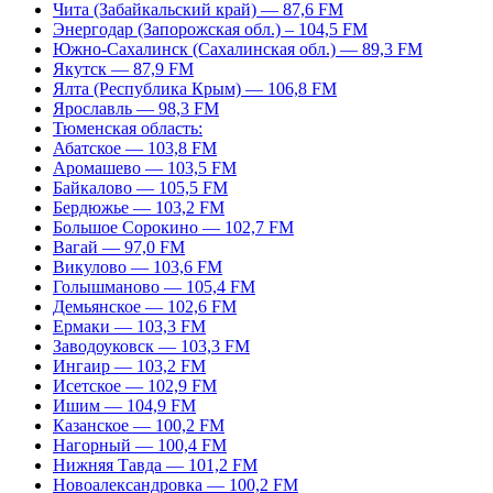
Чита (Забайкальский край) — 87,6 FM
Энергодар (Запорожская обл.) – 104,5 FM
Южно-Сахалинск (Сахалинская обл.) — 89,3 FM
Якутск — 87,9 FM
Ялта (Республика Крым) — 106,8 FM
Ярославль — 98,3 FM
Тюменская область:
Абатское — 103,8 FM
Аромашево — 103,5 FM
Байкалово — 105,5 FM
Бердюжье — 103,2 FM
Большое Сорокино — 102,7 FM
Вагай — 97,0 FM
Викулово — 103,6 FM
Голышманово — 105,4 FM
Демьянское — 102,6 FM
Ермаки — 103,3 FM
Заводоуковск — 103,3 FM
Ингаир — 103,2 FM
Исетское — 102,9 FM
Ишим — 104,9 FM
Казанское — 100,2 FM
Нагорный — 100,4 FM
Нижняя Тавда — 101,2 FM
Новоалександровка — 100,2 FM