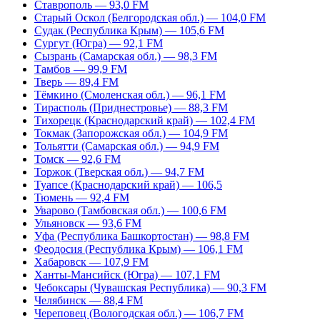
Ставрополь — 93,0 FM
Старый Оскол (Белгородская обл.) — 104,0 FM
Судак (Республика Крым) — 105,6 FM
Сургут (Югра) — 92,1 FM
Сызрань (Самарская обл.) — 98,3 FM
Тамбов — 99,9 FM
Тверь — 89,4 FM
Тёмкино (Смоленская обл.) — 96,1 FM
Тирасполь (Приднестровье) — 88,3 FM
Тихорецк (Краснодарский край) — 102,4 FM
Токмак (Запорожская обл.) — 104,9 FM
Тольятти (Самарская обл.) — 94,9 FM
Томск — 92,6 FM
Торжок (Тверская обл.) — 94,7 FM
Туапсе (Краснодарский край) — 106,5
Тюмень — 92,4 FM
Уварово (Тамбовская обл.) — 100,6 FM
Ульяновск — 93,6 FM
Уфа (Республика Башкортостан) — 98,8 FM
Феодосия (Республика Крым) — 106,1 FM
Хабаровск — 107,9 FM
Ханты-Мансийск (Югра) — 107,1 FM
Чебоксары (Чувашская Республика) — 90,3 FM
Челябинск — 88,4 FM
Череповец (Вологодская обл.) — 106,7 FM