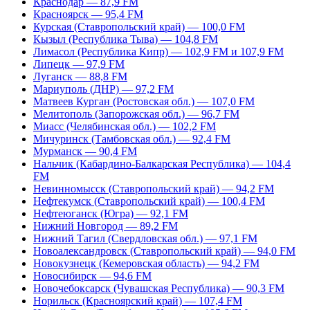
Краснодар — 87,9 FM
Красноярск — 95,4 FM
Курская (Ставропольский край) — 100,0 FM
Кызыл (Республика Тыва) — 104,8 FM
Лимасол (Республика Кипр) — 102,9 FM и 107,9 FM
Липецк — 97,9 FM
Луганск — 88,8 FM
Мариуполь (ДНР) — 97,2 FM
Матвеев Курган (Ростовская обл.) — 107,0 FM
Мелитополь (Запорожская обл.) — 96,7 FM
Миасс (Челябинская обл.) — 102,2 FM
Мичуринск (Тамбовская обл.) — 92,4 FM
Мурманск — 90,4 FM
Нальчик (Кабардино-Балкарская Республика) — 104,4
FM
Невинномысск (Ставропольский край) — 94,2 FM
Нефтекумск (Ставропольский край) — 100,4 FM
Нефтеюганск (Югра) — 92,1 FM
Нижний Новгород — 89,2 FM
Нижний Тагил (Свердловская обл.) — 97,1 FM
Новоалександровск (Ставропольский край) — 94,0 FM
Новокузнецк (Кемеровская область) — 94,2 FM
Новосибирск — 94,6 FM
Новочебоксарск (Чувашская Республика) — 90,3 FM
Норильск (Красноярский край) — 107,4 FM