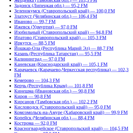
Жердевка (Тамбовская обл.) — 103,3 FM
Задонск (Липецкая обл.) — 95,2 FM
Зеленокумск (Ставропольский край) — 100,0 FM
Златоуст (Челябинская обл.) — 106,4 FM
Иваново — 99,7 FM
Ижевск (Удмуртия) — 97,0 FM
Изобильный (Ставропольский край) — 94,8 FM
Ипатово (Ставропольский край) — 105,3 FM
Иркутск — 88,5 FM
Йошкар-Ола (Республика Марий Эл) — 88,7 FM
Казань (Республика Татарстан) — 95,5 FM
Калининград — 97,0 FM
Каневская (Краснодарский край) — 105,1 FM
Карачаевск (Карачаево-Черкесская республика) — 102,3
FM
Кемерово — 104,3 FM
Керчь (Республика Крым) — 101,8 FM
Кинешма (Ивановская обл.) — 90,8 FM
Киров — 90,8 FM
Кирсанов (Тамбовская обл.) — 102,2 FM
Кисловодск (Ставропольский край) — 95,0 FM
Комсомольск-на-Амуре (Хабаровский край) — 99,9 FM
Копейск (Челябинская обл.) — 88,4 FM
Кострома — 92,0 FM
Красногвардейское (Ставропольский край) — 104,5 FM