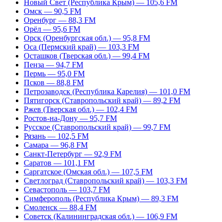
Новый Свет (Республика Крым) — 105,6 FM
Омск — 90,5 FM
Оренбург — 88,3 FM
Орёл — 95,6 FM
Орск (Оренбургская обл.) — 95,8 FM
Оса (Пермский край) — 103,3 FM
Осташков (Тверская обл.) — 99,4 FM
Пенза — 94,7 FM
Пермь — 95,0 FM
Псков — 88,8 FM
Петрозаводск (Республика Карелия) — 101,0 FM
Пятигорск (Ставропольский край) — 89,2 FM
Ржев (Тверская обл.) — 102,4 FM
Ростов-на-Дону — 95,7 FM
Русское (Ставропольский край) — 99,7 FM
Рязань — 102,5 FM
Самара — 96,8 FM
Санкт-Петербург — 92,9 FM
Саратов — 101,1 FM
Саргатское (Омская обл.) — 107,5 FM
Светлоград (Ставропольский край) — 103,3 FM
Севастополь — 103,7 FM
Симферополь (Республика Крым) — 89,3 FM
Смоленск — 88,4 FM
Советск (Калининградская обл.) — 106,9 FM