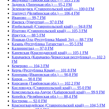
Жердевка (Тамбовская обл.) — 103,3 FM
Задонск (Липецкая обл.) — 95,2 FM
Зеленокумск (Ставропольский край) — 100,0 FM
Златоуст (Челябинская обл.) — 106,4 FM
Иваново — 99,7 FM
Ижевск (Удмуртия) — 97,0 FM
Изобильный (Ставропольский край) — 94,8 FM
Ипатово (Ставропольский край) — 105,3 FM
Иркутск — 88,5 FM
Йошкар-Ола (Республика Марий Эл) — 88,7 FM
Казань (Республика Татарстан) — 95,5 FM
Калининград — 97,0 FM
Каневская (Краснодарский край) — 105,1 FM
Карачаевск (Карачаево-Черкесская республика) — 102,3
FM
Кемерово — 104,3 FM
Керчь (Республика Крым) — 101,8 FM
Кинешма (Ивановская обл.) — 90,8 FM
Киров — 90,8 FM
Кирсанов (Тамбовская обл.) — 102,2 FM
Кисловодск (Ставропольский край) — 95,0 FM
Комсомольск-на-Амуре (Хабаровский край) — 99,9 FM
Копейск (Челябинская обл.) — 88,4 FM
Кострома — 92,0 FM
Красногвардейское (Ставропольский край) — 104,5 FM