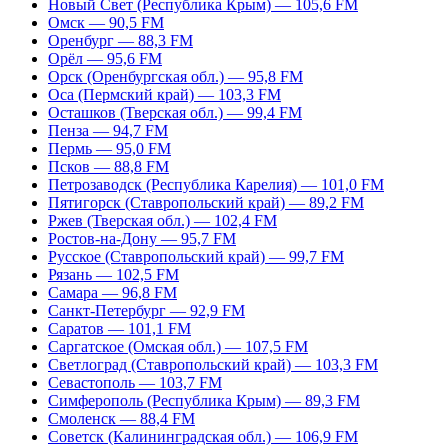
Новый Свет (Республика Крым) — 105,6 FM
Омск — 90,5 FM
Оренбург — 88,3 FM
Орёл — 95,6 FM
Орск (Оренбургская обл.) — 95,8 FM
Оса (Пермский край) — 103,3 FM
Осташков (Тверская обл.) — 99,4 FM
Пенза — 94,7 FM
Пермь — 95,0 FM
Псков — 88,8 FM
Петрозаводск (Республика Карелия) — 101,0 FM
Пятигорск (Ставропольский край) — 89,2 FM
Ржев (Тверская обл.) — 102,4 FM
Ростов-на-Дону — 95,7 FM
Русское (Ставропольский край) — 99,7 FM
Рязань — 102,5 FM
Самара — 96,8 FM
Санкт-Петербург — 92,9 FM
Саратов — 101,1 FM
Саргатское (Омская обл.) — 107,5 FM
Светлоград (Ставропольский край) — 103,3 FM
Севастополь — 103,7 FM
Симферополь (Республика Крым) — 89,3 FM
Смоленск — 88,4 FM
Советск (Калининградская обл.) — 106,9 FM