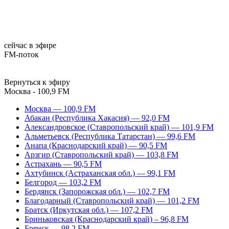
сейчас в эфире
FM-поток
Вернуться к эфиру
Москва - 100,9 FM
Москва — 100,9 FM
Абакан (Республика Хакасия) — 92,0 FM
Александровское (Ставропольский край) — 101,9 FM
Альметьевск (Республика Татарстан) — 99,6 FM
Анапа (Краснодарский край) — 90,5 FM
Арзгир (Ставропольский край) — 103,8 FM
Астрахань — 90,5 FM
Ахтубинск (Астраханская обл.) — 99,1 FM
Белгород — 103,2 FM
Бердянск (Запорожская обл.) — 102,7 FM
Благодарный (Ставропольский край) — 101,2 FM
Братск (Иркутская обл.) — 107,2 FM
Бриньковская (Краснодарский край) – 96,8 FM
Брянск — 98,2 FM