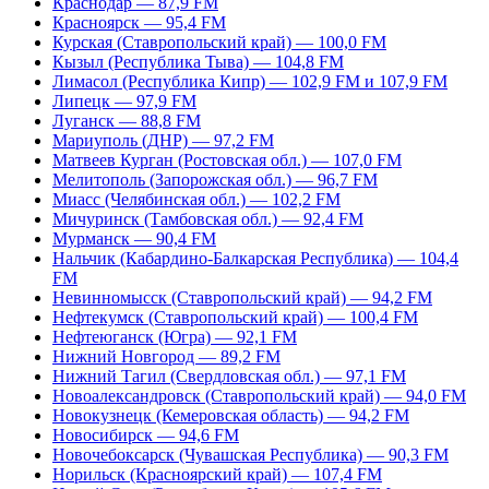
Краснодар — 87,9 FM
Красноярск — 95,4 FM
Курская (Ставропольский край) — 100,0 FM
Кызыл (Республика Тыва) — 104,8 FM
Лимасол (Республика Кипр) — 102,9 FM и 107,9 FM
Липецк — 97,9 FM
Луганск — 88,8 FM
Мариуполь (ДНР) — 97,2 FM
Матвеев Курган (Ростовская обл.) — 107,0 FM
Мелитополь (Запорожская обл.) — 96,7 FM
Миасс (Челябинская обл.) — 102,2 FM
Мичуринск (Тамбовская обл.) — 92,4 FM
Мурманск — 90,4 FM
Нальчик (Кабардино-Балкарская Республика) — 104,4
FM
Невинномысск (Ставропольский край) — 94,2 FM
Нефтекумск (Ставропольский край) — 100,4 FM
Нефтеюганск (Югра) — 92,1 FM
Нижний Новгород — 89,2 FM
Нижний Тагил (Свердловская обл.) — 97,1 FM
Новоалександровск (Ставропольский край) — 94,0 FM
Новокузнецк (Кемеровская область) — 94,2 FM
Новосибирск — 94,6 FM
Новочебоксарск (Чувашская Республика) — 90,3 FM
Норильск (Красноярский край) — 107,4 FM