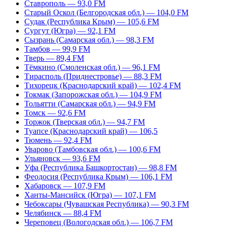
Ставрополь — 93,0 FM
Старый Оскол (Белгородская обл.) — 104,0 FM
Судак (Республика Крым) — 105,6 FM
Сургут (Югра) — 92,1 FM
Сызрань (Самарская обл.) — 98,3 FM
Тамбов — 99,9 FM
Тверь — 89,4 FM
Тёмкино (Смоленская обл.) — 96,1 FM
Тирасполь (Приднестровье) — 88,3 FM
Тихорецк (Краснодарский край) — 102,4 FM
Токмак (Запорожская обл.) — 104,9 FM
Тольятти (Самарская обл.) — 94,9 FM
Томск — 92,6 FM
Торжок (Тверская обл.) — 94,7 FM
Туапсе (Краснодарский край) — 106,5
Тюмень — 92,4 FM
Уварово (Тамбовская обл.) — 100,6 FM
Ульяновск — 93,6 FM
Уфа (Республика Башкортостан) — 98,8 FM
Феодосия (Республика Крым) — 106,1 FM
Хабаровск — 107,9 FM
Ханты-Мансийск (Югра) — 107,1 FM
Чебоксары (Чувашская Республика) — 90,3 FM
Челябинск — 88,4 FM
Череповец (Вологодская обл.) — 106,7 FM