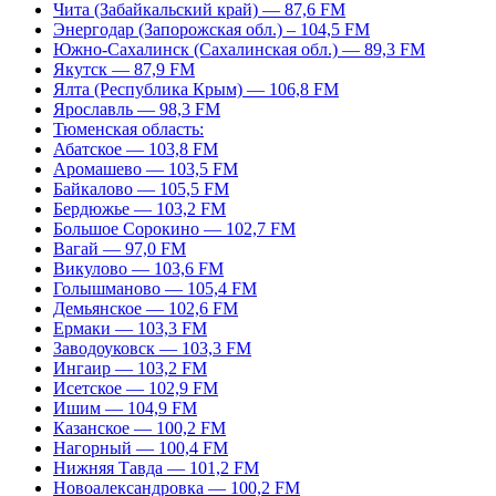
Чита (Забайкальский край) — 87,6 FM
Энергодар (Запорожская обл.) – 104,5 FM
Южно-Сахалинск (Сахалинская обл.) — 89,3 FM
Якутск — 87,9 FM
Ялта (Республика Крым) — 106,8 FM
Ярославль — 98,3 FM
Тюменская область:
Абатское — 103,8 FM
Аромашево — 103,5 FM
Байкалово — 105,5 FM
Бердюжье — 103,2 FM
Большое Сорокино — 102,7 FM
Вагай — 97,0 FM
Викулово — 103,6 FM
Голышманово — 105,4 FM
Демьянское — 102,6 FM
Ермаки — 103,3 FM
Заводоуковск — 103,3 FM
Ингаир — 103,2 FM
Исетское — 102,9 FM
Ишим — 104,9 FM
Казанское — 100,2 FM
Нагорный — 100,4 FM
Нижняя Тавда — 101,2 FM
Новоалександровка — 100,2 FM