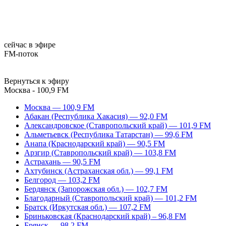
сейчас в эфире
FM-поток
Вернуться к эфиру
Москва - 100,9 FM
Москва — 100,9 FM
Абакан (Республика Хакасия) — 92,0 FM
Александровское (Ставропольский край) — 101,9 FM
Альметьевск (Республика Татарстан) — 99,6 FM
Анапа (Краснодарский край) — 90,5 FM
Арзгир (Ставропольский край) — 103,8 FM
Астрахань — 90,5 FM
Ахтубинск (Астраханская обл.) — 99,1 FM
Белгород — 103,2 FM
Бердянск (Запорожская обл.) — 102,7 FM
Благодарный (Ставропольский край) — 101,2 FM
Братск (Иркутская обл.) — 107,2 FM
Бриньковская (Краснодарский край) – 96,8 FM
Брянск — 98,2 FM