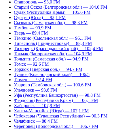
Ставрополь — 93,0 FM
Старый Оскол (Белгородская обл.) — 104,0 FM
Судак (Республика Крым) — 105,6 FM
Сургут (Югра) — 92,1 FM
Сызрань (Самарская обл.) — 98,3 FM
Тамбов — 99,9 FM
Тверь — 89,4 FM
Тёмкино (Смоленская обл.) — 96,1 FM
Тирасполь (Приднестровье) — 88,3 FM
Тихорецк (Краснодарский край) — 102,4 FM
Токмак (Запорожская обл.) — 104,9 FM
Тольятти (Самарская обл.) — 94,9 FM
Томск — 92,6 FM
Торжок (Тверская обл.) — 94,7 FM
Туапсе (Краснодарский край) — 106,5
Тюмень — 92,4 FM
Уварово (Тамбовская обл.) — 100,6 FM
Ульяновск — 93,6 FM
Уфа (Республика Башкортостан) — 98,8 FM
Феодосия (Республика Крым) — 106,1 FM
Хабаровск — 107,9 FM
Ханты-Мансийск (Югра) — 107,1 FM
Чебоксары (Чувашская Республика) — 90,3 FM
Челябинск — 88,4 FM
Череповец (Вологодская обл.) — 106,7 FM