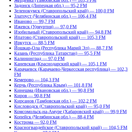
Жердевка (Тамбовская обл.) — 103,3 FM
Задонск (Липецкая обл.) — 95,2 FM
Зеленокумск (Ставропольский край) — 100,0 FM
Златоуст (Челябинская обл.) — 106,4 FM
Иваново — 99,7 FM
Ижевск (Удмуртия) — 97,0 FM
Изобильный (Ставропольский край) — 94,8 FM
Ипатово (Ставропольский край) — 105,3 FM
Иркутск — 88,5 FM
Йошкар-Ола (Республика Марий Эл) — 88,7 FM
Казань (Республика Татарстан) — 95,5 FM
Калининград — 97,0 FM
Каневская (Краснодарский край) — 105,1 FM
Карачаевск (Карачаево-Черкесская республика) — 102,3
FM
Кемерово — 104,3 FM
Керчь (Республика Крым) — 101,8 FM
Кинешма (Ивановская обл.) — 90,8 FM
Киров — 90,8 FM
Кирсанов (Тамбовская обл.) — 102,2 FM
Кисловодск (Ставропольский край) — 95,0 FM
Комсомольск-на-Амуре (Хабаровский край) — 99,9 FM
Копейск (Челябинская обл.) — 88,4 FM
Кострома — 92,0 FM
Красногвардейское (Ставропольский край) — 104,5 FM