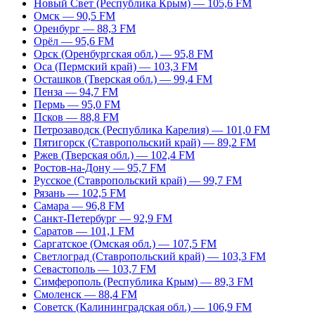
Новый Свет (Республика Крым) — 105,6 FM
Омск — 90,5 FM
Оренбург — 88,3 FM
Орёл — 95,6 FM
Орск (Оренбургская обл.) — 95,8 FM
Оса (Пермский край) — 103,3 FM
Осташков (Тверская обл.) — 99,4 FM
Пенза — 94,7 FM
Пермь — 95,0 FM
Псков — 88,8 FM
Петрозаводск (Республика Карелия) — 101,0 FM
Пятигорск (Ставропольский край) — 89,2 FM
Ржев (Тверская обл.) — 102,4 FM
Ростов-на-Дону — 95,7 FM
Русское (Ставропольский край) — 99,7 FM
Рязань — 102,5 FM
Самара — 96,8 FM
Санкт-Петербург — 92,9 FM
Саратов — 101,1 FM
Саргатское (Омская обл.) — 107,5 FM
Светлоград (Ставропольский край) — 103,3 FM
Севастополь — 103,7 FM
Симферополь (Республика Крым) — 89,3 FM
Смоленск — 88,4 FM
Советск (Калининградская обл.) — 106,9 FM