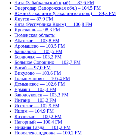
Чита (Забайкальский край) — 87,6 FM
Энергодар (Запорожская обл.) – 104,5 FM
Южно-Сахалинск (Сахалинская обл.) — 89,3 FM
Якутск — 87,9 FM
Ялта (Республика Крым) — 106,8 FM
Ярославль — 98,3 FM
Тюменская область:
Абатское — 103,8 FM
Аромашево — 103,5 FM
Байкалово — 105,5 FM
Бердюжье — 103,2 FM
Большое Сорокино — 102,7 FM
Вагай — 97,0 FM
Викулово — 103,6 FM
Голышманово — 105,4 FM
Демьянское — 102,6 FM
Ермаки — 103,3 FM
Заводоуковск — 103,3 FM
Ингаир — 103,2 FM
Исетское — 102,9 FM
Ишим — 104,9 FM
Казанское — 100,2 FM
Нагорный — 100,4 FM
Нижняя Тавда — 101,2 FM
Новоалександровка — 100,2 FM