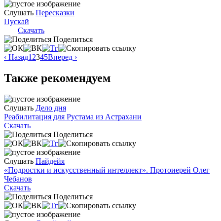
Слушать
Пересказки
Пускай
Скачать
Поделиться
‹ Назад
1
2
3
4
5
Вперед ›
Также рекомендуем
Слушать
Дело дня
Реабилитация для Рустама из Астрахани
Скачать
Поделиться
Слушать
Пайдейя
«Подростки и искусственный интеллект». Протоиерей Олег
Чебанов
Скачать
Поделиться