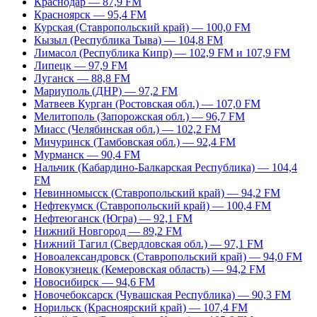
Краснодар — 87,9 FM
Красноярск — 95,4 FM
Курская (Ставропольский край) — 100,0 FM
Кызыл (Республика Тыва) — 104,8 FM
Лимасол (Республика Кипр) — 102,9 FM и 107,9 FM
Липецк — 97,9 FM
Луганск — 88,8 FM
Мариуполь (ДНР) — 97,2 FM
Матвеев Курган (Ростовская обл.) — 107,0 FM
Мелитополь (Запорожская обл.) — 96,7 FM
Миасс (Челябинская обл.) — 102,2 FM
Мичуринск (Тамбовская обл.) — 92,4 FM
Мурманск — 90,4 FM
Нальчик (Кабардино-Балкарская Республика) — 104,4
FM
Невинномысск (Ставропольский край) — 94,2 FM
Нефтекумск (Ставропольский край) — 100,4 FM
Нефтеюганск (Югра) — 92,1 FM
Нижний Новгород — 89,2 FM
Нижний Тагил (Свердловская обл.) — 97,1 FM
Новоалександровск (Ставропольский край) — 94,0 FM
Новокузнецк (Кемеровская область) — 94,2 FM
Новосибирск — 94,6 FM
Новочебоксарск (Чувашская Республика) — 90,3 FM
Норильск (Красноярский край) — 107,4 FM