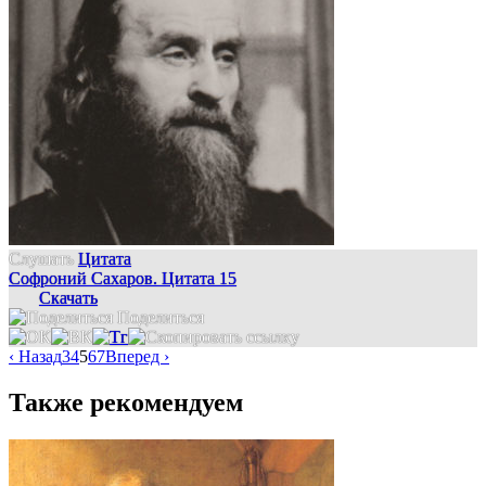
Слушать
Цитата
Софроний Сахаров. Цитата 15
Скачать
Поделиться
‹ Назад
3
4
5
6
7
Вперед ›
Также рекомендуем