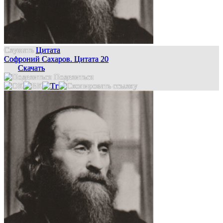
Слушать
Цитата
Софроний Сахаров. Цитата 20
Скачать
Поделиться