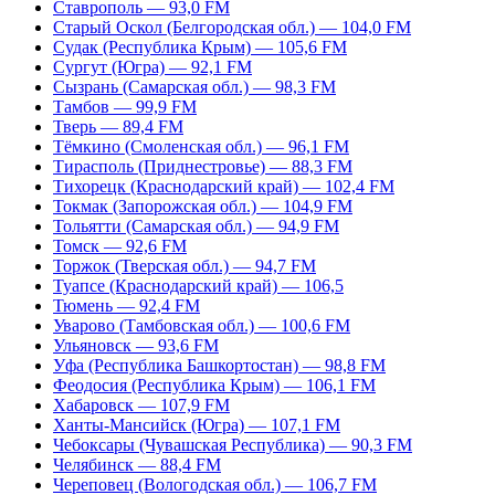
Ставрополь — 93,0 FM
Старый Оскол (Белгородская обл.) — 104,0 FM
Судак (Республика Крым) — 105,6 FM
Сургут (Югра) — 92,1 FM
Сызрань (Самарская обл.) — 98,3 FM
Тамбов — 99,9 FM
Тверь — 89,4 FM
Тёмкино (Смоленская обл.) — 96,1 FM
Тирасполь (Приднестровье) — 88,3 FM
Тихорецк (Краснодарский край) — 102,4 FM
Токмак (Запорожская обл.) — 104,9 FM
Тольятти (Самарская обл.) — 94,9 FM
Томск — 92,6 FM
Торжок (Тверская обл.) — 94,7 FM
Туапсе (Краснодарский край) — 106,5
Тюмень — 92,4 FM
Уварово (Тамбовская обл.) — 100,6 FM
Ульяновск — 93,6 FM
Уфа (Республика Башкортостан) — 98,8 FM
Феодосия (Республика Крым) — 106,1 FM
Хабаровск — 107,9 FM
Ханты-Мансийск (Югра) — 107,1 FM
Чебоксары (Чувашская Республика) — 90,3 FM
Челябинск — 88,4 FM
Череповец (Вологодская обл.) — 106,7 FM