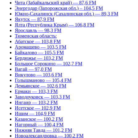
Чита (Забайкальский край) — 87,6 FM
Энергодар (Запорожская обл.) – 104,5 FM
Южно-Сахалинск (Сахалинская обл.) — 89,3 FM
Якутск — 87,9 FM
Ялта (Республика Крым) — 106,8 FM
Ярославль — 98,3 FM
Тюменская область:
Абатское — 103,8 FM
Аромашево — 103,5 FM
Байкалово — 105,5 FM
Бердюжье — 103,2 FM
Большое Сорокино — 102,7 FM
Вагай — 97,0 FM
Викулово — 103,6 FM
Голышманово — 105,4 FM
Демьянское — 102,6 FM
Ермаки — 103,3 FM
Заводоуковск — 103,3 FM
Ингаир — 103,2 FM
Исетское — 102,9 FM
Ишим — 104,9 FM
Казанское — 100,2 FM
Нагорный — 100,4 FM
Нижняя Тавда — 101,2 FM
Новоалександровка — 100,2 FM