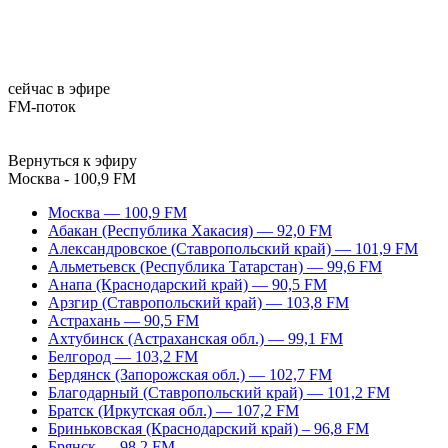
сейчас в эфире
FM-поток
Вернуться к эфиру
Москва - 100,9 FM
Москва — 100,9 FM
Абакан (Республика Хакасия) — 92,0 FM
Александровское (Ставропольский край) — 101,9 FM
Альметьевск (Республика Татарстан) — 99,6 FM
Анапа (Краснодарский край) — 90,5 FM
Арзгир (Ставропольский край) — 103,8 FM
Астрахань — 90,5 FM
Ахтубинск (Астраханская обл.) — 99,1 FM
Белгород — 103,2 FM
Бердянск (Запорожская обл.) — 102,7 FM
Благодарный (Ставропольский край) — 101,2 FM
Братск (Иркутская обл.) — 107,2 FM
Бриньковская (Краснодарский край) – 96,8 FM
Брянск — 98,2 FM