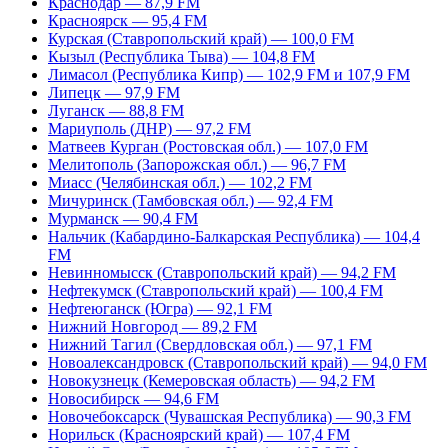
Краснодар — 87,9 FM
Красноярск — 95,4 FM
Курская (Ставропольский край) — 100,0 FM
Кызыл (Республика Тыва) — 104,8 FM
Лимасол (Республика Кипр) — 102,9 FM и 107,9 FM
Липецк — 97,9 FM
Луганск — 88,8 FM
Мариуполь (ДНР) — 97,2 FM
Матвеев Курган (Ростовская обл.) — 107,0 FM
Мелитополь (Запорожская обл.) — 96,7 FM
Миасс (Челябинская обл.) — 102,2 FM
Мичуринск (Тамбовская обл.) — 92,4 FM
Мурманск — 90,4 FM
Нальчик (Кабардино-Балкарская Республика) — 104,4
FM
Невинномысск (Ставропольский край) — 94,2 FM
Нефтекумск (Ставропольский край) — 100,4 FM
Нефтеюганск (Югра) — 92,1 FM
Нижний Новгород — 89,2 FM
Нижний Тагил (Свердловская обл.) — 97,1 FM
Новоалександровск (Ставропольский край) — 94,0 FM
Новокузнецк (Кемеровская область) — 94,2 FM
Новосибирск — 94,6 FM
Новочебоксарск (Чувашская Республика) — 90,3 FM
Норильск (Красноярский край) — 107,4 FM