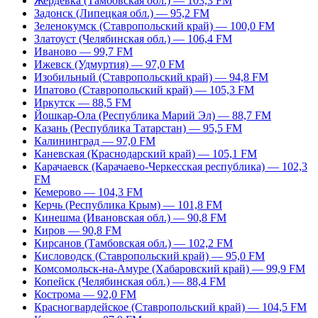
Жердевка (Тамбовская обл.) — 103,3 FM
Задонск (Липецкая обл.) — 95,2 FM
Зеленокумск (Ставропольский край) — 100,0 FM
Златоуст (Челябинская обл.) — 106,4 FM
Иваново — 99,7 FM
Ижевск (Удмуртия) — 97,0 FM
Изобильный (Ставропольский край) — 94,8 FM
Ипатово (Ставропольский край) — 105,3 FM
Иркутск — 88,5 FM
Йошкар-Ола (Республика Марий Эл) — 88,7 FM
Казань (Республика Татарстан) — 95,5 FM
Калининград — 97,0 FM
Каневская (Краснодарский край) — 105,1 FM
Карачаевск (Карачаево-Черкесская республика) — 102,3
FM
Кемерово — 104,3 FM
Керчь (Республика Крым) — 101,8 FM
Кинешма (Ивановская обл.) — 90,8 FM
Киров — 90,8 FM
Кирсанов (Тамбовская обл.) — 102,2 FM
Кисловодск (Ставропольский край) — 95,0 FM
Комсомольск-на-Амуре (Хабаровский край) — 99,9 FM
Копейск (Челябинская обл.) — 88,4 FM
Кострома — 92,0 FM
Красногвардейское (Ставропольский край) — 104,5 FM