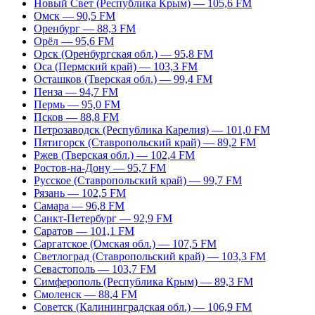
Новый Свет (Республика Крым) — 105,6 FM
Омск — 90,5 FM
Оренбург — 88,3 FM
Орёл — 95,6 FM
Орск (Оренбургская обл.) — 95,8 FM
Оса (Пермский край) — 103,3 FM
Осташков (Тверская обл.) — 99,4 FM
Пенза — 94,7 FM
Пермь — 95,0 FM
Псков — 88,8 FM
Петрозаводск (Республика Карелия) — 101,0 FM
Пятигорск (Ставропольский край) — 89,2 FM
Ржев (Тверская обл.) — 102,4 FM
Ростов-на-Дону — 95,7 FM
Русское (Ставропольский край) — 99,7 FM
Рязань — 102,5 FM
Самара — 96,8 FM
Санкт-Петербург — 92,9 FM
Саратов — 101,1 FM
Саргатское (Омская обл.) — 107,5 FM
Светлоград (Ставропольский край) — 103,3 FM
Севастополь — 103,7 FM
Симферополь (Республика Крым) — 89,3 FM
Смоленск — 88,4 FM
Советск (Калининградская обл.) — 106,9 FM