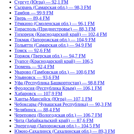
Сургут (Югра) — 92,1 FM
Сызрань (Самарская обл.) — 98,3 FM
Тамбов — 99,9 FM
Тверь — 89,4 FM
Тёмкино (Смоленская обл.) — 96,1 FM
Тирасполь (Приднестровье) — 88,3 FM
Тихорецк (Краснодарский край) — 102,4 FM
Токмак (Запорожская обл.) — 104,9 FM
Тольятти (Самарская обл.) — 94,9 FM
Томск — 92,6 FM
Торжок (Тверская обл.) — 94,7 FM
Туапсе (Краснодарский край) — 106,5
Тюмень — 92,4 FM
Уварово (Тамбовская обл.) — 100,6 FM
Ульяновск — 93,6 FM
Уфа (Республика Башкортостан) — 98,8 FM
Феодосия (Республика Крым) — 106,1 FM
Хабаровск — 107,9 FM
Ханты-Мансийск (Югра) — 107,1 FM
Чебоксары (Чувашская Республика) — 90,3 FM
Челябинск — 88,4 FM
Череповец (Вологодская обл.) — 106,7 FM
Чита (Забайкальский край) — 87,6 FM
Энергодар (Запорожская обл.) – 104,5 FM
Южно-Сахалинск (Сахалинская обл.) — 89,3 FM