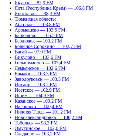
Якутск — 87,9 FM
Ялта (Республика Крым) — 106,8 FM
Ярославль — 98,3 FM
Тюменская область:
Абатское — 103,8 FM
Аромашево — 103,5 FM
Байкалово — 105,5 FM
Бердюжье — 103,2 FM
Большое Сорокино — 102,7 FM
Вагай — 97,0 FM
Викулово — 103,6 FM
Голышманово — 105,4 FM
Демьянское — 102,6 FM
Ермаки — 103,3 FM
Заводоуковск — 103,3 FM
Ингаир — 103,2 FM
Исетское — 102,9 FM
Ишим — 104,9 FM
Казанское — 100,2 FM
Нагорный — 100,4 FM
Нижняя Тавда — 101,2 FM
Новоалександровка — 100,2 FM
Тобольск — 98,3 FM
Омутинское — 102,6 FM
Сладково — 103,2 FM