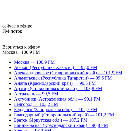
сейчас в эфире
FM-поток
Вернуться к эфиру
Москва - 100,9 FM
Москва — 100,9 FM
Абакан (Республика Хакасия) — 92,0 FM
Александровское (Ставропольский край) — 101,9 FM
Альметьевск (Республика Татарстан) — 99,6 FM
Анапа (Краснодарский край) — 90,5 FM
Арзгир (Ставропольский край) — 103,8 FM
Астрахань — 90,5 FM
Ахтубинск (Астраханская обл.) — 99,1 FM
Белгород — 103,2 FM
Бердянск (Запорожская обл.) — 102,7 FM
Благодарный (Ставропольский край) — 101,2 FM
Братск (Иркутская обл.) — 107,2 FM
Бриньковская (Краснодарский край) – 96,8 FM
Брянск — 98,2 FM