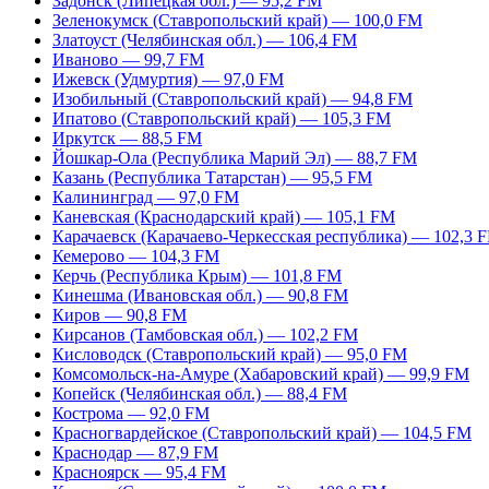
Задонск (Липецкая обл.) — 95,2 FM
Зеленокумск (Ставропольский край) — 100,0 FM
Златоуст (Челябинская обл.) — 106,4 FM
Иваново — 99,7 FM
Ижевск (Удмуртия) — 97,0 FM
Изобильный (Ставропольский край) — 94,8 FM
Ипатово (Ставропольский край) — 105,3 FM
Иркутск — 88,5 FM
Йошкар-Ола (Республика Марий Эл) — 88,7 FM
Казань (Республика Татарстан) — 95,5 FM
Калининград — 97,0 FM
Каневская (Краснодарский край) — 105,1 FM
Карачаевск (Карачаево-Черкесская республика) — 102,3 
Кемерово — 104,3 FM
Керчь (Республика Крым) — 101,8 FM
Кинешма (Ивановская обл.) — 90,8 FM
Киров — 90,8 FM
Кирсанов (Тамбовская обл.) — 102,2 FM
Кисловодск (Ставропольский край) — 95,0 FM
Комсомольск-на-Амуре (Хабаровский край) — 99,9 FM
Копейск (Челябинская обл.) — 88,4 FM
Кострома — 92,0 FM
Красногвардейское (Ставропольский край) — 104,5 FM
Краснодар — 87,9 FM
Красноярск — 95,4 FM