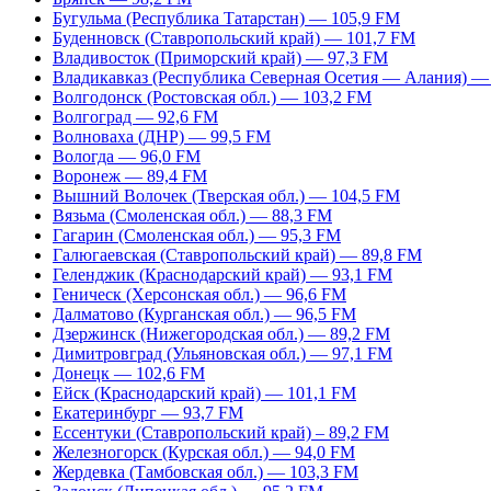
Бугульма (Республика Татарстан) — 105,9 FM
Буденновск (Ставропольский край) — 101,7 FM
Владивосток (Приморский край) — 97,3 FM
Владикавказ (Республика Северная Осетия — Алания) —
Волгодонск (Ростовская обл.) — 103,2 FM
Волгоград — 92,6 FM
Волноваха (ДНР) — 99,5 FM
Вологда — 96,0 FM
Воронеж — 89,4 FM
Вышний Волочек (Тверская обл.) — 104,5 FM
Вязьма (Смоленская обл.) — 88,3 FM
Гагарин (Смоленская обл.) — 95,3 FM
Галюгаевская (Ставропольский край) — 89,8 FM
Геленджик (Краснодарский край) — 93,1 FM
Геническ (Херсонская обл.) — 96,6 FM
Далматово (Курганская обл.) — 96,5 FM
Дзержинск (Нижегородская обл.) — 89,2 FM
Димитровград (Ульяновская обл.) — 97,1 FM
Донецк — 102,6 FM
Ейск (Краснодарский край) — 101,1 FM
Екатеринбург — 93,7 FM
Ессентуки (Ставропольский край) – 89,2 FM
Железногорск (Курская обл.) — 94,0 FM
Жердевка (Тамбовская обл.) — 103,3 FM