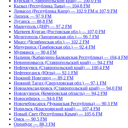
Курская (Ставропольский край) — 100,0 FM
Кызыл (Республика Тыва) — 104,8 FM
Лимасол (Республика Кипр) — 102,9 FM и 107,9 FM
Липецк — 97,9 FM
Луганск — 88,8 FM
Мариуполь (ДНР) — 97,2 FM
Матвеев Курган (Ростовская обл.) — 107,0 FM
Мелитополь (Запорожская обл.) — 96,7 FM
Миасс (Челябинская обл.) — 102,2 FM
Мичуринск (Тамбовская обл.) — 92,4 FM
Мурманск — 90,4 FM
Нальчик (Кабардино-Балкарская Республика) — 104,4 FM
Невинномысск (Ставропольский край) — 94,2 FM
Нефтекумск (Ставропольский край) — 100,4 FM
Нефтеюганск (Югра) — 92,1 FM
Нижний Новгород — 89,2 FM
Нижний Тагил (Свердловская обл.) — 97,1 FM
Новоалександровск (Ставропольский край) — 94,0 FM
Новокузнецк (Кемеровская область) — 94,2 FM
Новосибирск — 94,6 FM
Новочебоксарск (Чувашская Республика) — 90,3 FM
Норильск (Красноярский край) — 107,4 FM
Новый Свет (Республика Крым) — 105,6 FM
Омск — 90,5 FM
Оренбург — 88,3 FM