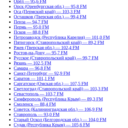
Орёл — 95,6 FM
Орск (Оренбургская обл.) — 95,8 FM
Оса (Пермский край) — 103,3 FM
Осташков (Тверская обл.) — 99,4 FM
Пенза — 94,7 FM
Пермь — 95,0 FM
Псков — 88,8 FM
Петрозаводск (Республика Карелия) — 101,0 FM
Пятигорск (Ставропольский край) — 89,2 FM
Ржев (Тверская обл.) — 102,4 FM
Ростов-на-Дону — 95,7 FM
Русское (Ставропольский край) — 99,7 FM
Рязань — 102,5 FM
Самара — 96,8 FM
Санкт-Петербург — 92,9 FM
Саратов — 101,1 FM
Саргатское (Омская обл.) — 107,5 FM
Светлоград (Ставропольский край) — 103,3 FM
Севастополь — 103,7 FM
Симферополь (Республика Крым) — 89,3 FM
Смоленск — 88,4 FM
Советск (Калининградская обл.) — 106,9 FM
Ставрополь — 93,0 FM
Старый Оскол (Белгородская обл.) — 104,0 FM
Судак (Республика Крым) — 105,6 FM