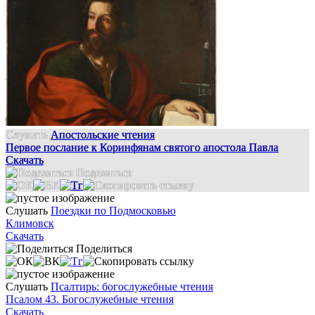
Слушать
Апостольские чтения
Первое послание к Коринфянам святого апостола Павла
Скачать
Поделиться
Слушать
Поездки по Подмосковью
Климовск
Скачать
Поделиться
Слушать
Псалтирь: богослужебные чтения
Псалом 43. Богослужебные чтения
Скачать