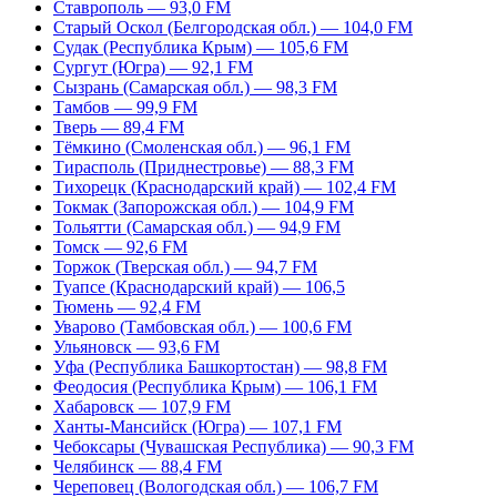
Ставрополь — 93,0 FM
Старый Оскол (Белгородская обл.) — 104,0 FM
Судак (Республика Крым) — 105,6 FM
Сургут (Югра) — 92,1 FM
Сызрань (Самарская обл.) — 98,3 FM
Тамбов — 99,9 FM
Тверь — 89,4 FM
Тёмкино (Смоленская обл.) — 96,1 FM
Тирасполь (Приднестровье) — 88,3 FM
Тихорецк (Краснодарский край) — 102,4 FM
Токмак (Запорожская обл.) — 104,9 FM
Тольятти (Самарская обл.) — 94,9 FM
Томск — 92,6 FM
Торжок (Тверская обл.) — 94,7 FM
Туапсе (Краснодарский край) — 106,5
Тюмень — 92,4 FM
Уварово (Тамбовская обл.) — 100,6 FM
Ульяновск — 93,6 FM
Уфа (Республика Башкортостан) — 98,8 FM
Феодосия (Республика Крым) — 106,1 FM
Хабаровск — 107,9 FM
Ханты-Мансийск (Югра) — 107,1 FM
Чебоксары (Чувашская Республика) — 90,3 FM
Челябинск — 88,4 FM
Череповец (Вологодская обл.) — 106,7 FM