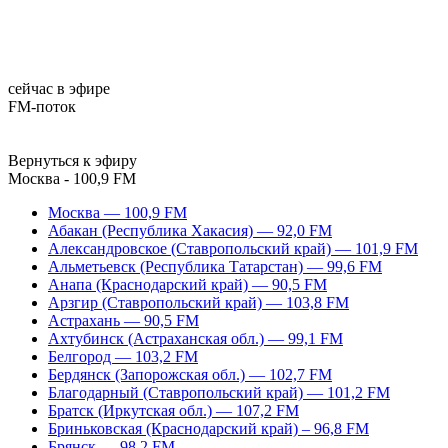
сейчас в эфире
FM-поток
Вернуться к эфиру
Москва - 100,9 FM
Москва — 100,9 FM
Абакан (Республика Хакасия) — 92,0 FM
Александровское (Ставропольский край) — 101,9 FM
Альметьевск (Республика Татарстан) — 99,6 FM
Анапа (Краснодарский край) — 90,5 FM
Арзгир (Ставропольский край) — 103,8 FM
Астрахань — 90,5 FM
Ахтубинск (Астраханская обл.) — 99,1 FM
Белгород — 103,2 FM
Бердянск (Запорожская обл.) — 102,7 FM
Благодарный (Ставропольский край) — 101,2 FM
Братск (Иркутская обл.) — 107,2 FM
Бриньковская (Краснодарский край) – 96,8 FM
Брянск — 98,2 FM