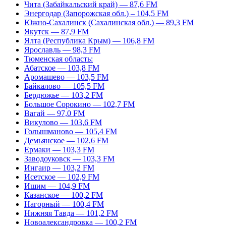
Чита (Забайкальский край) — 87,6 FM
Энергодар (Запорожская обл.) – 104,5 FM
Южно-Сахалинск (Сахалинская обл.) — 89,3 FM
Якутск — 87,9 FM
Ялта (Республика Крым) — 106,8 FM
Ярославль — 98,3 FM
Тюменская область:
Абатское — 103,8 FM
Аромашево — 103,5 FM
Байкалово — 105,5 FM
Бердюжье — 103,2 FM
Большое Сорокино — 102,7 FM
Вагай — 97,0 FM
Викулово — 103,6 FM
Голышманово — 105,4 FM
Демьянское — 102,6 FM
Ермаки — 103,3 FM
Заводоуковск — 103,3 FM
Ингаир — 103,2 FM
Исетское — 102,9 FM
Ишим — 104,9 FM
Казанское — 100,2 FM
Нагорный — 100,4 FM
Нижняя Тавда — 101,2 FM
Новоалександровка — 100,2 FM