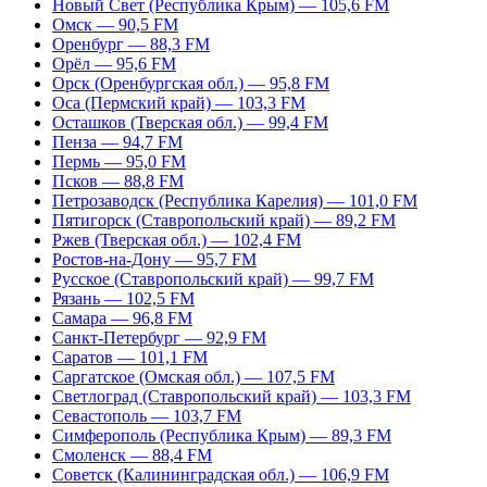
Новый Свет (Республика Крым) — 105,6 FM
Омск — 90,5 FM
Оренбург — 88,3 FM
Орёл — 95,6 FM
Орск (Оренбургская обл.) — 95,8 FM
Оса (Пермский край) — 103,3 FM
Осташков (Тверская обл.) — 99,4 FM
Пенза — 94,7 FM
Пермь — 95,0 FM
Псков — 88,8 FM
Петрозаводск (Республика Карелия) — 101,0 FM
Пятигорск (Ставропольский край) — 89,2 FM
Ржев (Тверская обл.) — 102,4 FM
Ростов-на-Дону — 95,7 FM
Русское (Ставропольский край) — 99,7 FM
Рязань — 102,5 FM
Самара — 96,8 FM
Санкт-Петербург — 92,9 FM
Саратов — 101,1 FM
Саргатское (Омская обл.) — 107,5 FM
Светлоград (Ставропольский край) — 103,3 FM
Севастополь — 103,7 FM
Симферополь (Республика Крым) — 89,3 FM
Смоленск — 88,4 FM
Советск (Калининградская обл.) — 106,9 FM