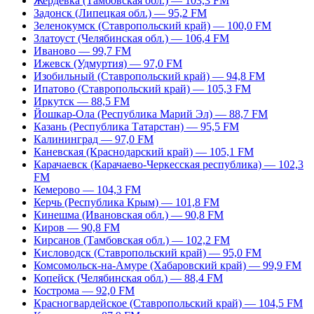
Жердевка (Тамбовская обл.) — 103,3 FM
Задонск (Липецкая обл.) — 95,2 FM
Зеленокумск (Ставропольский край) — 100,0 FM
Златоуст (Челябинская обл.) — 106,4 FM
Иваново — 99,7 FM
Ижевск (Удмуртия) — 97,0 FM
Изобильный (Ставропольский край) — 94,8 FM
Ипатово (Ставропольский край) — 105,3 FM
Иркутск — 88,5 FM
Йошкар-Ола (Республика Марий Эл) — 88,7 FM
Казань (Республика Татарстан) — 95,5 FM
Калининград — 97,0 FM
Каневская (Краснодарский край) — 105,1 FM
Карачаевск (Карачаево-Черкесская республика) — 102,3
FM
Кемерово — 104,3 FM
Керчь (Республика Крым) — 101,8 FM
Кинешма (Ивановская обл.) — 90,8 FM
Киров — 90,8 FM
Кирсанов (Тамбовская обл.) — 102,2 FM
Кисловодск (Ставропольский край) — 95,0 FM
Комсомольск-на-Амуре (Хабаровский край) — 99,9 FM
Копейск (Челябинская обл.) — 88,4 FM
Кострома — 92,0 FM
Красногвардейское (Ставропольский край) — 104,5 FM