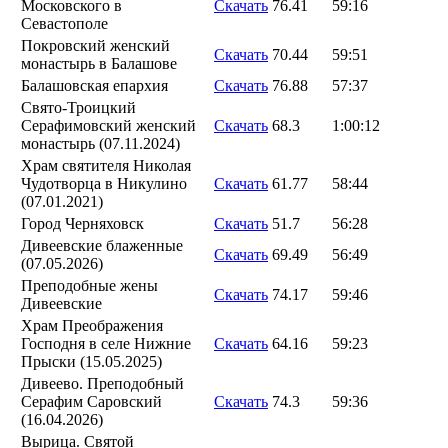
Московского в
Скачать
76.41
59:16
Севастополе
Покровский женский
Скачать
70.44
59:51
монастырь в Балашове
Балашовская епархия
Скачать
76.88
57:37
Свято-Троицкий
Серафимовский женский
Скачать
68.3
1:00:12
монастырь (07.11.2024)
Храм святителя Николая
Чудотворца в Никулино
Скачать
61.77
58:44
(07.01.2021)
Город Черняховск
Скачать
51.7
56:28
Дивеевские блаженные
Скачать
69.49
56:49
(07.05.2026)
Преподобные жены
Скачать
74.17
59:46
Дивеевские
Храм Преображения
Господня в селе Нижние
Скачать
64.16
59:23
Прыски (15.05.2025)
Дивеево. Преподобный
Серафим Саровский
Скачать
74.3
59:36
(16.04.2026)
Вырица. Святой