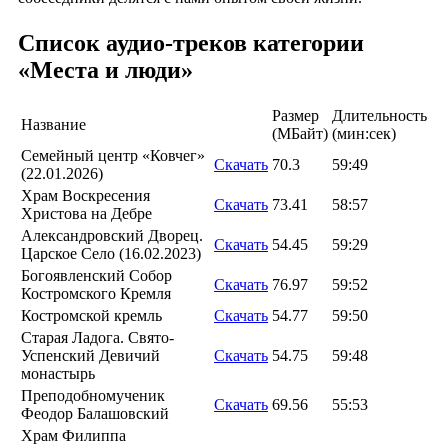
Список аудио-треков категории
«Места и люди»
Размер
Длительность
Название
(MБайт)
(мин:сек)
Семейный центр «Ковчег»
Скачать
70.3
59:49
(22.01.2026)
Храм Воскресения
Скачать
73.41
58:57
Христова на Дебре
Александровский Дворец.
Скачать
54.45
59:29
Царское Село (16.02.2023)
Богоявленский Собор
Скачать
76.97
59:52
Костромского Кремля
Костромской кремль
Скачать
54.77
59:50
Старая Ладога. Свято-
Успенский Девичий
Скачать
54.75
59:48
монастырь
Преподобномученик
Скачать
69.56
55:53
Феодор Балашовский
Храм Филиппа