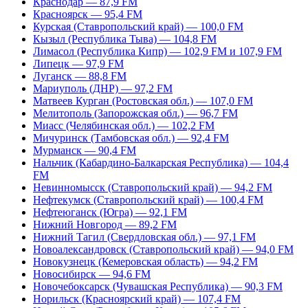
Краснодар — 87,9 FM
Красноярск — 95,4 FM
Курская (Ставропольский край) — 100,0 FM
Кызыл (Республика Тыва) — 104,8 FM
Лимасол (Республика Кипр) — 102,9 FM и 107,9 FM
Липецк — 97,9 FM
Луганск — 88,8 FM
Мариуполь (ДНР) — 97,2 FM
Матвеев Курган (Ростовская обл.) — 107,0 FM
Мелитополь (Запорожская обл.) — 96,7 FM
Миасс (Челябинская обл.) — 102,2 FM
Мичуринск (Тамбовская обл.) — 92,4 FM
Мурманск — 90,4 FM
Нальчик (Кабардино-Балкарская Республика) — 104,4
FM
Невинномысск (Ставропольский край) — 94,2 FM
Нефтекумск (Ставропольский край) — 100,4 FM
Нефтеюганск (Югра) — 92,1 FM
Нижний Новгород — 89,2 FM
Нижний Тагил (Свердловская обл.) — 97,1 FM
Новоалександровск (Ставропольский край) — 94,0 FM
Новокузнецк (Кемеровская область) — 94,2 FM
Новосибирск — 94,6 FM
Новочебоксарск (Чувашская Республика) — 90,3 FM
Норильск (Красноярский край) — 107,4 FM