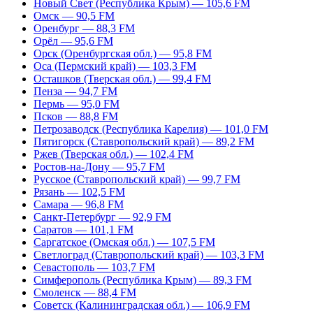
Новый Свет (Республика Крым) — 105,6 FM
Омск — 90,5 FM
Оренбург — 88,3 FM
Орёл — 95,6 FM
Орск (Оренбургская обл.) — 95,8 FM
Оса (Пермский край) — 103,3 FM
Осташков (Тверская обл.) — 99,4 FM
Пенза — 94,7 FM
Пермь — 95,0 FM
Псков — 88,8 FM
Петрозаводск (Республика Карелия) — 101,0 FM
Пятигорск (Ставропольский край) — 89,2 FM
Ржев (Тверская обл.) — 102,4 FM
Ростов-на-Дону — 95,7 FM
Русское (Ставропольский край) — 99,7 FM
Рязань — 102,5 FM
Самара — 96,8 FM
Санкт-Петербург — 92,9 FM
Саратов — 101,1 FM
Саргатское (Омская обл.) — 107,5 FM
Светлоград (Ставропольский край) — 103,3 FM
Севастополь — 103,7 FM
Симферополь (Республика Крым) — 89,3 FM
Смоленск — 88,4 FM
Советск (Калининградская обл.) — 106,9 FM