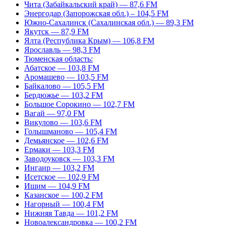
Чита (Забайкальский край) — 87,6 FM
Энергодар (Запорожская обл.) – 104,5 FM
Южно-Сахалинск (Сахалинская обл.) — 89,3 FM
Якутск — 87,9 FM
Ялта (Республика Крым) — 106,8 FM
Ярославль — 98,3 FM
Тюменская область:
Абатское — 103,8 FM
Аромашево — 103,5 FM
Байкалово — 105,5 FM
Бердюжье — 103,2 FM
Большое Сорокино — 102,7 FM
Вагай — 97,0 FM
Викулово — 103,6 FM
Голышманово — 105,4 FM
Демьянское — 102,6 FM
Ермаки — 103,3 FM
Заводоуковск — 103,3 FM
Ингаир — 103,2 FM
Исетское — 102,9 FM
Ишим — 104,9 FM
Казанское — 100,2 FM
Нагорный — 100,4 FM
Нижняя Тавда — 101,2 FM
Новоалександровка — 100,2 FM