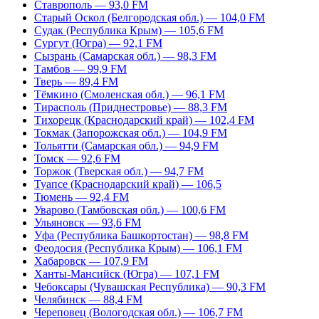
Ставрополь — 93,0 FM
Старый Оскол (Белгородская обл.) — 104,0 FM
Судак (Республика Крым) — 105,6 FM
Сургут (Югра) — 92,1 FM
Сызрань (Самарская обл.) — 98,3 FM
Тамбов — 99,9 FM
Тверь — 89,4 FM
Тёмкино (Смоленская обл.) — 96,1 FM
Тирасполь (Приднестровье) — 88,3 FM
Тихорецк (Краснодарский край) — 102,4 FM
Токмак (Запорожская обл.) — 104,9 FM
Тольятти (Самарская обл.) — 94,9 FM
Томск — 92,6 FM
Торжок (Тверская обл.) — 94,7 FM
Туапсе (Краснодарский край) — 106,5
Тюмень — 92,4 FM
Уварово (Тамбовская обл.) — 100,6 FM
Ульяновск — 93,6 FM
Уфа (Республика Башкортостан) — 98,8 FM
Феодосия (Республика Крым) — 106,1 FM
Хабаровск — 107,9 FM
Ханты-Мансийск (Югра) — 107,1 FM
Чебоксары (Чувашская Республика) — 90,3 FM
Челябинск — 88,4 FM
Череповец (Вологодская обл.) — 106,7 FM