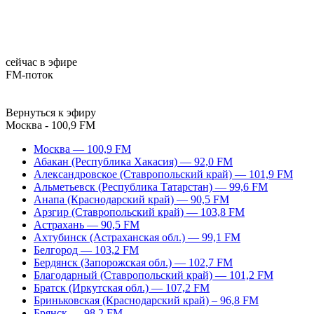
сейчас в эфире
FM-поток
Вернуться к эфиру
Москва - 100,9 FM
Москва — 100,9 FM
Абакан (Республика Хакасия) — 92,0 FM
Александровское (Ставропольский край) — 101,9 FM
Альметьевск (Республика Татарстан) — 99,6 FM
Анапа (Краснодарский край) — 90,5 FM
Арзгир (Ставропольский край) — 103,8 FM
Астрахань — 90,5 FM
Ахтубинск (Астраханская обл.) — 99,1 FM
Белгород — 103,2 FM
Бердянск (Запорожская обл.) — 102,7 FM
Благодарный (Ставропольский край) — 101,2 FM
Братск (Иркутская обл.) — 107,2 FM
Бриньковская (Краснодарский край) – 96,8 FM
Брянск — 98,2 FM