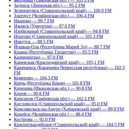
Жердевка (Тамбовская обл.) — 103,3 FM
Задонск (Липецкая обл.) — 95,2 FM
Зеленокумск (Ставропольский край) — 100,0 FM
Златоуст (Челябинская обл.) — 106,4 FM
Иваново — 99,7 FM
Ижевск (Удмуртия) — 97,0 FM
Изобильный (Ставропольский край) — 94,8 FM
Ипатово (Ставропольский край) — 105,3 FM
Иркутск — 88,5 FM
Йошкар-Ола (Республика Марий Эл) — 88,7 FM
Казань (Республика Татарстан) — 95,5 FM
Калининград — 97,0 FM
Каневская (Краснодарский край) — 105,1 FM
Карачаевск (Карачаево-Черкесская республика) — 102,3
FM
Кемерово — 104,3 FM
Керчь (Республика Крым) — 101,8 FM
Кинешма (Ивановская обл.) — 90,8 FM
Киров — 90,8 FM
Кирсанов (Тамбовская обл.) — 102,2 FM
Кисловодск (Ставропольский край) — 95,0 FM
Комсомольск-на-Амуре (Хабаровский край) — 99,9 FM
Копейск (Челябинская обл.) — 88,4 FM
Кострома — 92,0 FM
Красногвардейское (Ставропольский край) — 104,5 FM