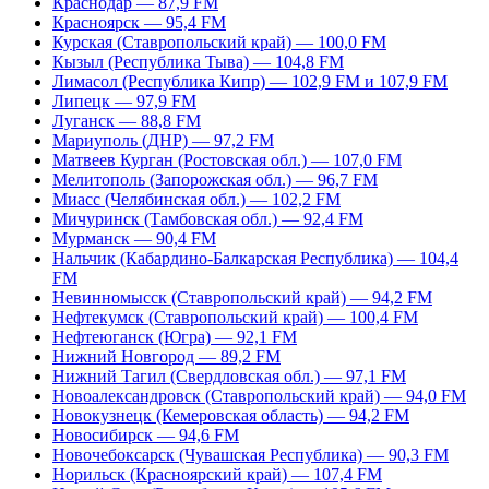
Краснодар — 87,9 FM
Красноярск — 95,4 FM
Курская (Ставропольский край) — 100,0 FM
Кызыл (Республика Тыва) — 104,8 FM
Лимасол (Республика Кипр) — 102,9 FM и 107,9 FM
Липецк — 97,9 FM
Луганск — 88,8 FM
Мариуполь (ДНР) — 97,2 FM
Матвеев Курган (Ростовская обл.) — 107,0 FM
Мелитополь (Запорожская обл.) — 96,7 FM
Миасс (Челябинская обл.) — 102,2 FM
Мичуринск (Тамбовская обл.) — 92,4 FM
Мурманск — 90,4 FM
Нальчик (Кабардино-Балкарская Республика) — 104,4
FM
Невинномысск (Ставропольский край) — 94,2 FM
Нефтекумск (Ставропольский край) — 100,4 FM
Нефтеюганск (Югра) — 92,1 FM
Нижний Новгород — 89,2 FM
Нижний Тагил (Свердловская обл.) — 97,1 FM
Новоалександровск (Ставропольский край) — 94,0 FM
Новокузнецк (Кемеровская область) — 94,2 FM
Новосибирск — 94,6 FM
Новочебоксарск (Чувашская Республика) — 90,3 FM
Норильск (Красноярский край) — 107,4 FM