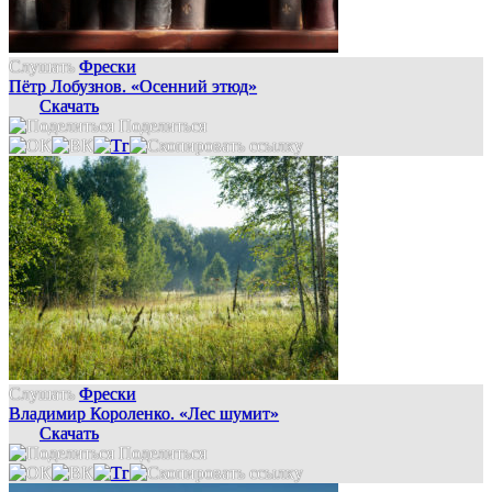
Слушать
Фрески
Пётр Лобузнов. «Осенний этюд»
Скачать
Поделиться
Слушать
Фрески
Владимир Короленко. «Лес шумит»
Скачать
Поделиться