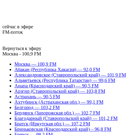
сейчас в эфире
FM-поток
Вернуться к эфиру
Москва - 100,9 FM
Москва — 100,9 FM
Абакан (Республика Хакасия) — 92,0 FM
Александровское (Ставропольский край) — 101,9 FM
Альметьевск (Республика Татарстан) — 99,6 FM
Анапа (Краснодарский край) — 90,5 FM
Арзгир (Ставропольский край) — 103,8 FM
Астрахань — 90,5 FM
Ахтубинск (Астраханская обл.) — 99,1 FM
Белгород — 103,2 FM
Бердянск (Запорожская обл.) — 102,7 FM
Благодарный (Ставропольский край) — 101,2 FM
Братск (Иркутская обл.) — 107,2 FM
Бриньковская (Краснодарский край) – 96,8 FM
Брянск — 98,2 FM