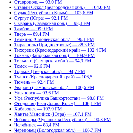
Ставрополь — 93,0 FM
Старый Оскол (Белгородская обл.) — 104,0 FM
Судак (Республика Крым) — 105,6 FM
Сургут (Югра) — 92,1 FM
Сызрань (Самарская обл.) — 98,3 FM
Тамбов — 99,9 FM
Тверь — 89,4 FM
Тёмкино (Смоленская обл.) — 96,1 FM
Тирасполь (Приднестровье) — 88,3 FM
Тихорецк (Краснодарский край) — 102,4 FM
Токмак (Запорожская обл.) — 104,9 FM
Тольятти (Самарская обл.) — 94,9 FM
Томск — 92,6 FM
Торжок (Тверская обл.) — 94,7 FM
Туапсе (Краснодарский край) — 106,5
Тюмень — 92,4 FM
Уварово (Тамбовская обл.) — 100,6 FM
Ульяновск — 93,6 FM
Уфа (Республика Башкортостан) — 98,8 FM
Феодосия (Республика Крым) — 106,1 FM
Хабаровск — 107,9 FM
Ханты-Мансийск (Югра) — 107,1 FM
Чебоксары (Чувашская Республика) — 90,3 FM
Челябинск — 88,4 FM
Череповец (Вологодская обл.) — 106,7 FM