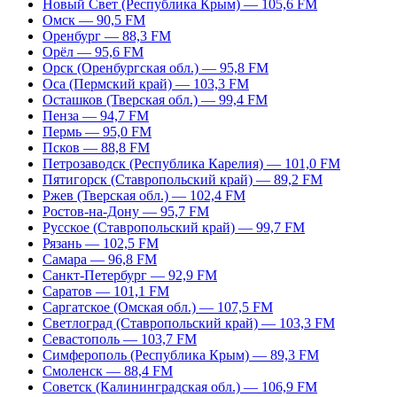
Новый Свет (Республика Крым) — 105,6 FM
Омск — 90,5 FM
Оренбург — 88,3 FM
Орёл — 95,6 FM
Орск (Оренбургская обл.) — 95,8 FM
Оса (Пермский край) — 103,3 FM
Осташков (Тверская обл.) — 99,4 FM
Пенза — 94,7 FM
Пермь — 95,0 FM
Псков — 88,8 FM
Петрозаводск (Республика Карелия) — 101,0 FM
Пятигорск (Ставропольский край) — 89,2 FM
Ржев (Тверская обл.) — 102,4 FM
Ростов-на-Дону — 95,7 FM
Русское (Ставропольский край) — 99,7 FM
Рязань — 102,5 FM
Самара — 96,8 FM
Санкт-Петербург — 92,9 FM
Саратов — 101,1 FM
Саргатское (Омская обл.) — 107,5 FM
Светлоград (Ставропольский край) — 103,3 FM
Севастополь — 103,7 FM
Симферополь (Республика Крым) — 89,3 FM
Смоленск — 88,4 FM
Советск (Калининградская обл.) — 106,9 FM