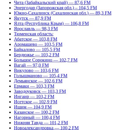
Чита (Забайкальский край) — 87,6 FM
Энергодар (Запорожская обл.) – 104,5 FM
Южно-Сахалинск (Сахалинская обл.) — 89,3 FM
Якутск — 87,9 FM
Ялта (Республика Крым) — 106,8 FM
Ярославль — 98,3 FM
Тюменская область:
Абатское — 103,8 FM
Аромашево — 103,5 FM
Байкалово — 105,5 FM
Бердюжье — 103,2 FM
Большое Сорокино — 102,7 FM
Вагай — 97,0 FM
Викулово — 103,6 FM
Голышманово — 105,4 FM
Демьянское — 102,6 FM
Ермаки — 103,3 FM
Заводоуковск — 103,3 FM
Ингаир — 103,2 FM
Исетское — 102,9 FM
Ишим — 104,9 FM
Казанское — 100,2 FM
Нагорный — 100,4 FM
Нижняя Тавда — 101,2 FM
Новоалександровка — 100,2 FM