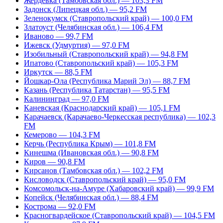
Жердевка (Тамбовская обл.) — 103,3 FM
Задонск (Липецкая обл.) — 95,2 FM
Зеленокумск (Ставропольский край) — 100,0 FM
Златоуст (Челябинская обл.) — 106,4 FM
Иваново — 99,7 FM
Ижевск (Удмуртия) — 97,0 FM
Изобильный (Ставропольский край) — 94,8 FM
Ипатово (Ставропольский край) — 105,3 FM
Иркутск — 88,5 FM
Йошкар-Ола (Республика Марий Эл) — 88,7 FM
Казань (Республика Татарстан) — 95,5 FM
Калининград — 97,0 FM
Каневская (Краснодарский край) — 105,1 FM
Карачаевск (Карачаево-Черкесская республика) — 102,3
FM
Кемерово — 104,3 FM
Керчь (Республика Крым) — 101,8 FM
Кинешма (Ивановская обл.) — 90,8 FM
Киров — 90,8 FM
Кирсанов (Тамбовская обл.) — 102,2 FM
Кисловодск (Ставропольский край) — 95,0 FM
Комсомольск-на-Амуре (Хабаровский край) — 99,9 FM
Копейск (Челябинская обл.) — 88,4 FM
Кострома — 92,0 FM
Красногвардейское (Ставропольский край) — 104,5 FM