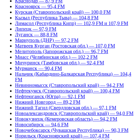
Краснодар — 87,9 FM
Красноярск — 95,4 FM
Курская (Ставропольский край) — 100,0 FM
Кызыл (Республика Тыва) — 104,8 FM
Лимасол (Республика Кипр) — 102,9 FM и 107,9 FM
Липецк — 97,9 FM
Луганск — 88,8 FM
Мариуполь (ДНР) — 97,2 FM
Матвеев Курган (Ростовская обл.) — 107,0 FM
Мелитополь (Запорожская обл.) — 96,7 FM
Миасс (Челябинская обл.) — 102,2 FM
Мичуринск (Тамбовская обл.) — 92,4 FM
Мурманск — 90,4 FM
Нальчик (Кабардино-Балкарская Республика) — 104,4
FM
Невинномысск (Ставропольский край) — 94,2 FM
Нефтекумск (Ставропольский край) — 100,4 FM
Нефтеюганск (Югра) — 92,1 FM
Нижний Новгород — 89,2 FM
Нижний Тагил (Свердловская обл.) — 97,1 FM
Новоалександровск (Ставропольский край) — 94,0 FM
Новокузнецк (Кемеровская область) — 94,2 FM
Новосибирск — 94,6 FM
Новочебоксарск (Чувашская Республика) — 90,3 FM
Норильск (Красноярский край) — 107,4 FM