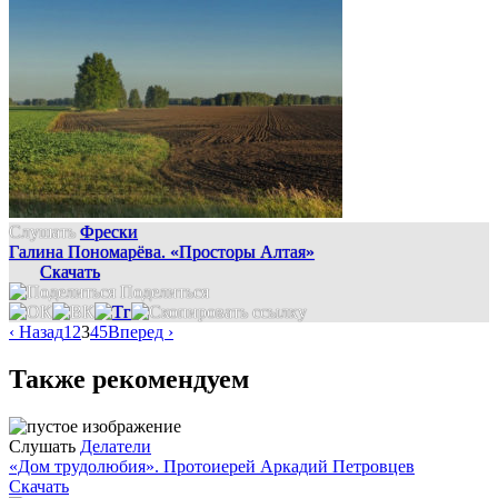
Слушать
Фрески
Галина Пономарёва. «Просторы Алтая»
Скачать
Поделиться
‹ Назад
1
2
3
4
5
Вперед ›
Также рекомендуем
Слушать
Делатели
«Дом трудолюбия». Протоиерей Аркадий Петровцев
Скачать