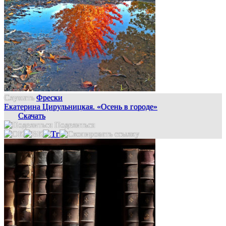
Слушать
Фрески
Екатерина Цирульницкая. «Осень в городе»
Скачать
Поделиться