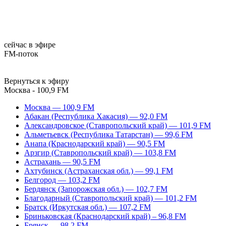
сейчас в эфире
FM-поток
Вернуться к эфиру
Москва - 100,9 FM
Москва — 100,9 FM
Абакан (Республика Хакасия) — 92,0 FM
Александровское (Ставропольский край) — 101,9 FM
Альметьевск (Республика Татарстан) — 99,6 FM
Анапа (Краснодарский край) — 90,5 FM
Арзгир (Ставропольский край) — 103,8 FM
Астрахань — 90,5 FM
Ахтубинск (Астраханская обл.) — 99,1 FM
Белгород — 103,2 FM
Бердянск (Запорожская обл.) — 102,7 FM
Благодарный (Ставропольский край) — 101,2 FM
Братск (Иркутская обл.) — 107,2 FM
Бриньковская (Краснодарский край) – 96,8 FM
Брянск — 98,2 FM