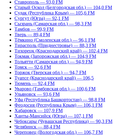
Ставрополь — 93,0 FM
Старый Оскол (Белгородская обл.) — 104,0 FM
Судак (Республика Крым) — 105,6 FM
Сургут (Югра) — 92,1 FM
Сызрань (Самарская обл.) — 98,3 FM
Тамбов — 99,9 FM
Тверь — 89,4 FM
Тёмкино (Смоленская обл.) — 96,1 FM
Тирасполь (Приднестровье) — 88,3 FM
Тихорецк (Краснодарский край) — 102,4 FM
Токмак (Запорожская обл.) — 104,9 FM
Тольятти (Самарская обл.) — 94,9 FM
Томск — 92,6 FM
Торжок (Тверская обл.) — 94,7 FM
Туапсе (Краснодарский край) — 106,5
Тюмень — 92,4 FM
Уварово (Тамбовская обл.) — 100,6 FM
Ульяновск — 93,6 FM
Уфа (Республика Башкортостан) — 98,8 FM
Феодосия (Республика Крым) — 106,1 FM
Хабаровск — 107,9 FM
Ханты-Мансийск (Югра) — 107,1 FM
Чебоксары (Чувашская Республика) — 90,3 FM
Челябинск — 88,4 FM
Череповец (Вологодская обл.) — 106,7 FM