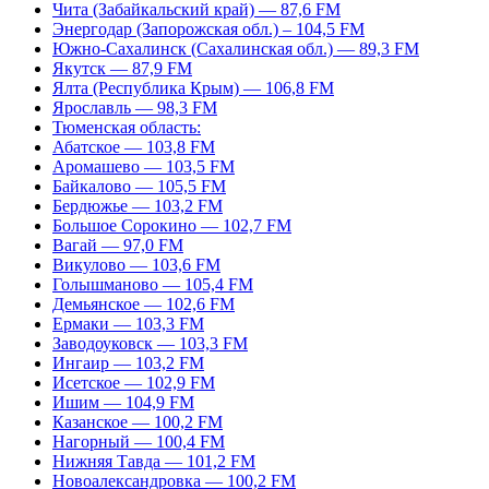
Чита (Забайкальский край) — 87,6 FM
Энергодар (Запорожская обл.) – 104,5 FM
Южно-Сахалинск (Сахалинская обл.) — 89,3 FM
Якутск — 87,9 FM
Ялта (Республика Крым) — 106,8 FM
Ярославль — 98,3 FM
Тюменская область:
Абатское — 103,8 FM
Аромашево — 103,5 FM
Байкалово — 105,5 FM
Бердюжье — 103,2 FM
Большое Сорокино — 102,7 FM
Вагай — 97,0 FM
Викулово — 103,6 FM
Голышманово — 105,4 FM
Демьянское — 102,6 FM
Ермаки — 103,3 FM
Заводоуковск — 103,3 FM
Ингаир — 103,2 FM
Исетское — 102,9 FM
Ишим — 104,9 FM
Казанское — 100,2 FM
Нагорный — 100,4 FM
Нижняя Тавда — 101,2 FM
Новоалександровка — 100,2 FM