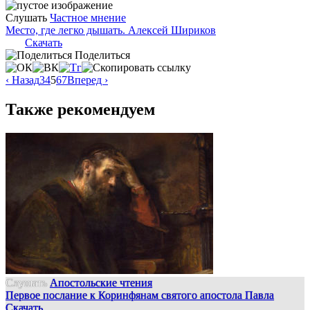
Слушать
Частное мнение
Место, где легко дышать. Алексей Шириков
Скачать
Поделиться
‹ Назад
3
4
5
6
7
Вперед ›
Также рекомендуем
Слушать
Апостольские чтения
Первое послание к Коринфянам святого апостола Павла
Скачать