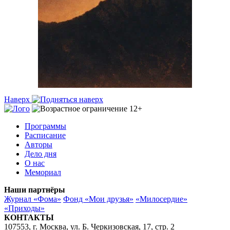
Наверх
Программы
Расписание
Авторы
Дело дня
О нас
Мемориал
Наши партнёры
Журнал «Фома»
Фонд «Мои друзья»
«Милосердие»
«Приходы»
КОНТАКТЫ
107553, г. Москва, ул. Б. Черкизовская, 17, стр. 2