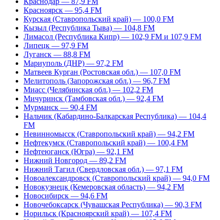
Краснодар — 87,9 FM
Красноярск — 95,4 FM
Курская (Ставропольский край) — 100,0 FM
Кызыл (Республика Тыва) — 104,8 FM
Лимасол (Республика Кипр) — 102,9 FM и 107,9 FM
Липецк — 97,9 FM
Луганск — 88,8 FM
Мариуполь (ДНР) — 97,2 FM
Матвеев Курган (Ростовская обл.) — 107,0 FM
Мелитополь (Запорожская обл.) — 96,7 FM
Миасс (Челябинская обл.) — 102,2 FM
Мичуринск (Тамбовская обл.) — 92,4 FM
Мурманск — 90,4 FM
Нальчик (Кабардино-Балкарская Республика) — 104,4
FM
Невинномысск (Ставропольский край) — 94,2 FM
Нефтекумск (Ставропольский край) — 100,4 FM
Нефтеюганск (Югра) — 92,1 FM
Нижний Новгород — 89,2 FM
Нижний Тагил (Свердловская обл.) — 97,1 FM
Новоалександровск (Ставропольский край) — 94,0 FM
Новокузнецк (Кемеровская область) — 94,2 FM
Новосибирск — 94,6 FM
Новочебоксарск (Чувашская Республика) — 90,3 FM
Норильск (Красноярский край) — 107,4 FM