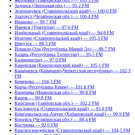
Жердевка (Тамбовская обл.) — 103,3 FM
Задонск (Липецкая обл.) — 95,2 FM
Зеленокумск (Ставропольский край) — 100,0 FM
Златоуст (Челябинская обл.) — 106,4 FM
Иваново — 99,7 FM
Ижевск (Удмуртия) — 97,0 FM
Изобильный (Ставропольский край) — 94,8 FM
Ипатово (Ставропольский край) — 105,3 FM
Иркутск — 88,5 FM
Йошкар-Ола (Республика Марий Эл) — 88,7 FM
Казань (Республика Татарстан) — 95,5 FM
Калининград — 97,0 FM
Каневская (Краснодарский край) — 105,1 FM
Карачаевск (Карачаево-Черкесская республика) — 102,3
FM
Кемерово — 104,3 FM
Керчь (Республика Крым) — 101,8 FM
Кинешма (Ивановская обл.) — 90,8 FM
Киров — 90,8 FM
Кирсанов (Тамбовская обл.) — 102,2 FM
Кисловодск (Ставропольский край) — 95,0 FM
Комсомольск-на-Амуре (Хабаровский край) — 99,9 FM
Копейск (Челябинская обл.) — 88,4 FM
Кострома — 92,0 FM
Красногвардейское (Ставропольский край) — 104,5 FM