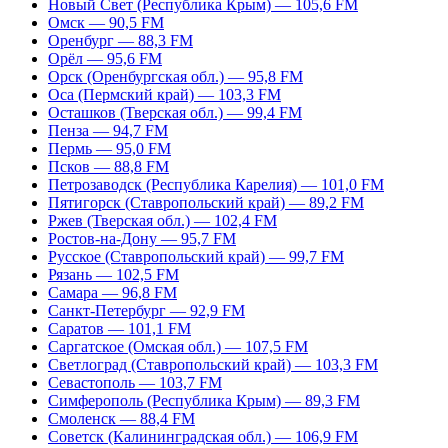
Новый Свет (Республика Крым) — 105,6 FM
Омск — 90,5 FM
Оренбург — 88,3 FM
Орёл — 95,6 FM
Орск (Оренбургская обл.) — 95,8 FM
Оса (Пермский край) — 103,3 FM
Осташков (Тверская обл.) — 99,4 FM
Пенза — 94,7 FM
Пермь — 95,0 FM
Псков — 88,8 FM
Петрозаводск (Республика Карелия) — 101,0 FM
Пятигорск (Ставропольский край) — 89,2 FM
Ржев (Тверская обл.) — 102,4 FM
Ростов-на-Дону — 95,7 FM
Русское (Ставропольский край) — 99,7 FM
Рязань — 102,5 FM
Самара — 96,8 FM
Санкт-Петербург — 92,9 FM
Саратов — 101,1 FM
Саргатское (Омская обл.) — 107,5 FM
Светлоград (Ставропольский край) — 103,3 FM
Севастополь — 103,7 FM
Симферополь (Республика Крым) — 89,3 FM
Смоленск — 88,4 FM
Советск (Калининградская обл.) — 106,9 FM