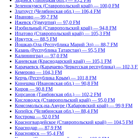
Задонск (Липецкая обл.) — 95,2 FM
Зеленокумск (Ставропольский край) — 100,0 FM
Златоуст (Челябинская обл.) — 106,4 FM
Иваново — 99,7 FM
Ижевск (Удмуртия) — 97,0 FM
Изобильный (Ставропольский край) — 94,8 FM
Ипатово (Ставропольский край) — 105,3 FM
Иркутск — 88,5 FM
Йошкар-Ола (Республика Марий Эл) — 88,7 FM
Казань (Республика Татарстан) — 95,5 FM
Калининград — 97,0 FM
Каневская (Краснодарский край) — 105,1 FM
Карачаевск (Карачаево-Черкесская республика) — 102,3 
Кемерово — 104,3 FM
Керчь (Республика Крым) — 101,8 FM
Кинешма (Ивановская обл.) — 90,8 FM
Киров — 90,8 FM
Кирсанов (Тамбовская обл.) — 102,2 FM
Кисловодск (Ставропольский край) — 95,0 FM
Комсомольск-на-Амуре (Хабаровский край) — 99,9 FM
Копейск (Челябинская обл.) — 88,4 FM
Кострома — 92,0 FM
Красногвардейское (Ставропольский край) — 104,5 FM
Краснодар — 87,9 FM
Красноярск — 95,4 FM