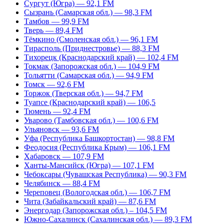
Сургут (Югра) — 92,1 FM
Сызрань (Самарская обл.) — 98,3 FM
Тамбов — 99,9 FM
Тверь — 89,4 FM
Тёмкино (Смоленская обл.) — 96,1 FM
Тирасполь (Приднестровье) — 88,3 FM
Тихорецк (Краснодарский край) — 102,4 FM
Токмак (Запорожская обл.) — 104,9 FM
Тольятти (Самарская обл.) — 94,9 FM
Томск — 92,6 FM
Торжок (Тверская обл.) — 94,7 FM
Туапсе (Краснодарский край) — 106,5
Тюмень — 92,4 FM
Уварово (Тамбовская обл.) — 100,6 FM
Ульяновск — 93,6 FM
Уфа (Республика Башкортостан) — 98,8 FM
Феодосия (Республика Крым) — 106,1 FM
Хабаровск — 107,9 FM
Ханты-Мансийск (Югра) — 107,1 FM
Чебоксары (Чувашская Республика) — 90,3 FM
Челябинск — 88,4 FM
Череповец (Вологодская обл.) — 106,7 FM
Чита (Забайкальский край) — 87,6 FM
Энергодар (Запорожская обл.) – 104,5 FM
Южно-Сахалинск (Сахалинская обл.) — 89,3 FM