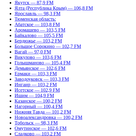
Якутск — 87,9 FM
Ялта (Республика Крым) — 106,8 FM
Ярославль — 98,3 FM
Тюменская область:
Абатское — 103,8 FM
Аромашево — 103,5 FM
Байкалово — 105,5 FM
Бердюжье — 103,2 FM
Большое Сорокино — 102,7 FM
Вагай — 97,0 FM
Викулово — 103,6 FM
Голышманово — 105,4 FM
Демьянское — 102,6 FM
Ермаки — 103,3 FM
Заводоуковск — 103,3 FM
Ингаир — 103,2 FM
Исетское — 102,9 FM
Ишим — 104,9 FM
Казанское — 100,2 FM
Нагорный — 100,4 FM
Нижняя Тавда — 101,2 FM
Новоалександровка — 100,2 FM
Тобольск — 98,3 FM
Омутинское — 102,6 FM
Сладково — 103,2 FM