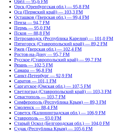
Орёл — 95,6 FM
Орск (Оренбургская обл.) — 95,8 FM
Оса (Пермский край) — 103,3 FM
Осташков (Тверская обл.) — 99,4 FM
Пенза — 94,7 FM
Пермь — 95,0 FM
Псков — 88,8 FM
Петрозаводск (Республика Карелия) — 101,0 FM
Пятигорск (Ставропольский край) — 89,2 FM
Ржев (Тверская обл.) — 102,4 FM
Ростов-на-Дону — 95,7 FM
Русское (Ставропольский край) — 99,7 FM
Рязань — 102,5 FM
Самара — 96,8 FM
Санкт-Петербург — 92,9 FM
Саратов — 101,1 FM
Саргатское (Омская обл.) — 107,5 FM
Светлоград (Ставропольский край) — 103,3 FM
Севастополь — 103,7 FM
Симферополь (Республика Крым) — 89,3 FM
Смоленск — 88,4 FM
Советск (Калининградская обл.) — 106,9 FM
Ставрополь — 93,0 FM
Старый Оскол (Белгородская обл.) — 104,0 FM
Судак (Республика Крым) — 105,6 FM