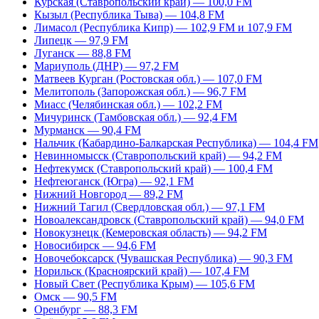
Курская (Ставропольский край) — 100,0 FM
Кызыл (Республика Тыва) — 104,8 FM
Лимасол (Республика Кипр) — 102,9 FM и 107,9 FM
Липецк — 97,9 FM
Луганск — 88,8 FM
Мариуполь (ДНР) — 97,2 FM
Матвеев Курган (Ростовская обл.) — 107,0 FM
Мелитополь (Запорожская обл.) — 96,7 FM
Миасс (Челябинская обл.) — 102,2 FM
Мичуринск (Тамбовская обл.) — 92,4 FM
Мурманск — 90,4 FM
Нальчик (Кабардино-Балкарская Республика) — 104,4 FM
Невинномысск (Ставропольский край) — 94,2 FM
Нефтекумск (Ставропольский край) — 100,4 FM
Нефтеюганск (Югра) — 92,1 FM
Нижний Новгород — 89,2 FM
Нижний Тагил (Свердловская обл.) — 97,1 FM
Новоалександровск (Ставропольский край) — 94,0 FM
Новокузнецк (Кемеровская область) — 94,2 FM
Новосибирск — 94,6 FM
Новочебоксарск (Чувашская Республика) — 90,3 FM
Норильск (Красноярский край) — 107,4 FM
Новый Свет (Республика Крым) — 105,6 FM
Омск — 90,5 FM
Оренбург — 88,3 FM