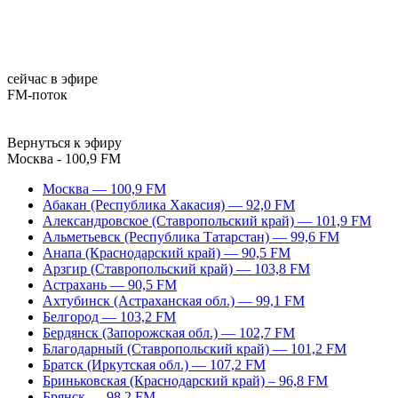
сейчас в эфире
FM-поток
Вернуться к эфиру
Москва - 100,9 FM
Москва — 100,9 FM
Абакан (Республика Хакасия) — 92,0 FM
Александровское (Ставропольский край) — 101,9 FM
Альметьевск (Республика Татарстан) — 99,6 FM
Анапа (Краснодарский край) — 90,5 FM
Арзгир (Ставропольский край) — 103,8 FM
Астрахань — 90,5 FM
Ахтубинск (Астраханская обл.) — 99,1 FM
Белгород — 103,2 FM
Бердянск (Запорожская обл.) — 102,7 FM
Благодарный (Ставропольский край) — 101,2 FM
Братск (Иркутская обл.) — 107,2 FM
Бриньковская (Краснодарский край) – 96,8 FM
Брянск — 98,2 FM