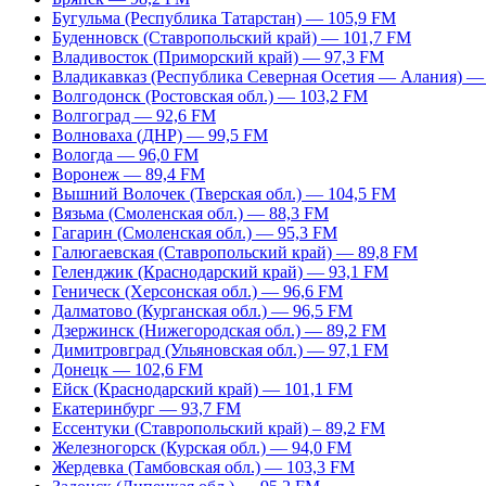
Бугульма (Республика Татарстан) — 105,9 FM
Буденновск (Ставропольский край) — 101,7 FM
Владивосток (Приморский край) — 97,3 FM
Владикавказ (Республика Северная Осетия — Алания) —
Волгодонск (Ростовская обл.) — 103,2 FM
Волгоград — 92,6 FM
Волноваха (ДНР) — 99,5 FM
Вологда — 96,0 FM
Воронеж — 89,4 FM
Вышний Волочек (Тверская обл.) — 104,5 FM
Вязьма (Смоленская обл.) — 88,3 FM
Гагарин (Смоленская обл.) — 95,3 FM
Галюгаевская (Ставропольский край) — 89,8 FM
Геленджик (Краснодарский край) — 93,1 FM
Геническ (Херсонская обл.) — 96,6 FM
Далматово (Курганская обл.) — 96,5 FM
Дзержинск (Нижегородская обл.) — 89,2 FM
Димитровград (Ульяновская обл.) — 97,1 FM
Донецк — 102,6 FM
Ейск (Краснодарский край) — 101,1 FM
Екатеринбург — 93,7 FM
Ессентуки (Ставропольский край) – 89,2 FM
Железногорск (Курская обл.) — 94,0 FM
Жердевка (Тамбовская обл.) — 103,3 FM