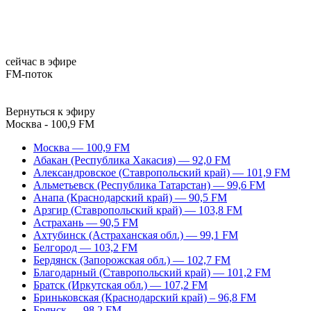
сейчас в эфире
FM-поток
Вернуться к эфиру
Москва - 100,9 FM
Москва — 100,9 FM
Абакан (Республика Хакасия) — 92,0 FM
Александровское (Ставропольский край) — 101,9 FM
Альметьевск (Республика Татарстан) — 99,6 FM
Анапа (Краснодарский край) — 90,5 FM
Арзгир (Ставропольский край) — 103,8 FM
Астрахань — 90,5 FM
Ахтубинск (Астраханская обл.) — 99,1 FM
Белгород — 103,2 FM
Бердянск (Запорожская обл.) — 102,7 FM
Благодарный (Ставропольский край) — 101,2 FM
Братск (Иркутская обл.) — 107,2 FM
Бриньковская (Краснодарский край) – 96,8 FM
Брянск — 98,2 FM