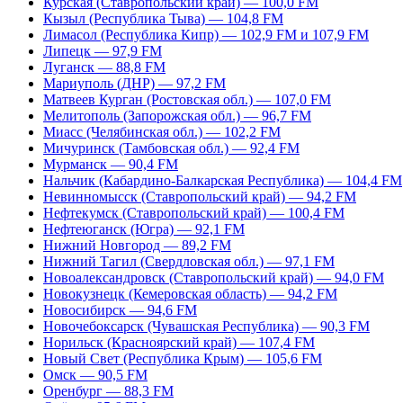
Курская (Ставропольский край) — 100,0 FM
Кызыл (Республика Тыва) — 104,8 FM
Лимасол (Республика Кипр) — 102,9 FM и 107,9 FM
Липецк — 97,9 FM
Луганск — 88,8 FM
Мариуполь (ДНР) — 97,2 FM
Матвеев Курган (Ростовская обл.) — 107,0 FM
Мелитополь (Запорожская обл.) — 96,7 FM
Миасс (Челябинская обл.) — 102,2 FM
Мичуринск (Тамбовская обл.) — 92,4 FM
Мурманск — 90,4 FM
Нальчик (Кабардино-Балкарская Республика) — 104,4 FM
Невинномысск (Ставропольский край) — 94,2 FM
Нефтекумск (Ставропольский край) — 100,4 FM
Нефтеюганск (Югра) — 92,1 FM
Нижний Новгород — 89,2 FM
Нижний Тагил (Свердловская обл.) — 97,1 FM
Новоалександровск (Ставропольский край) — 94,0 FM
Новокузнецк (Кемеровская область) — 94,2 FM
Новосибирск — 94,6 FM
Новочебоксарск (Чувашская Республика) — 90,3 FM
Норильск (Красноярский край) — 107,4 FM
Новый Свет (Республика Крым) — 105,6 FM
Омск — 90,5 FM
Оренбург — 88,3 FM