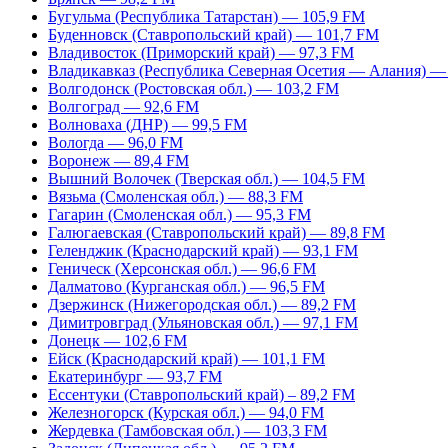
Бугульма (Республика Татарстан) — 105,9 FM
Буденновск (Ставропольский край) — 101,7 FM
Владивосток (Приморский край) — 97,3 FM
Владикавказ (Республика Северная Осетия — Алания) —
Волгодонск (Ростовская обл.) — 103,2 FM
Волгоград — 92,6 FM
Волноваха (ДНР) — 99,5 FM
Вологда — 96,0 FM
Воронеж — 89,4 FM
Вышний Волочек (Тверская обл.) — 104,5 FM
Вязьма (Смоленская обл.) — 88,3 FM
Гагарин (Смоленская обл.) — 95,3 FM
Галюгаевская (Ставропольский край) — 89,8 FM
Геленджик (Краснодарский край) — 93,1 FM
Геническ (Херсонская обл.) — 96,6 FM
Далматово (Курганская обл.) — 96,5 FM
Дзержинск (Нижегородская обл.) — 89,2 FM
Димитровград (Ульяновская обл.) — 97,1 FM
Донецк — 102,6 FM
Ейск (Краснодарский край) — 101,1 FM
Екатеринбург — 93,7 FM
Ессентуки (Ставропольский край) – 89,2 FM
Железногорск (Курская обл.) — 94,0 FM
Жердевка (Тамбовская обл.) — 103,3 FM