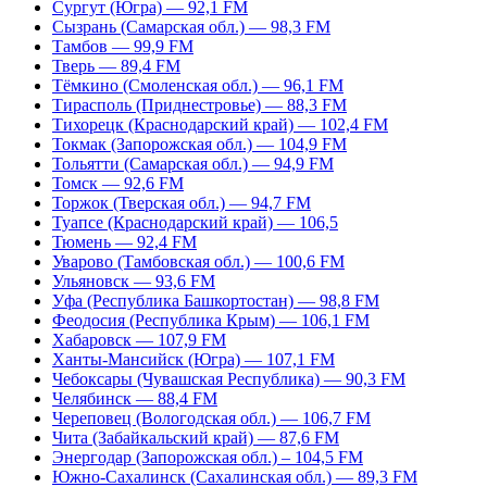
Сургут (Югра) — 92,1 FM
Сызрань (Самарская обл.) — 98,3 FM
Тамбов — 99,9 FM
Тверь — 89,4 FM
Тёмкино (Смоленская обл.) — 96,1 FM
Тирасполь (Приднестровье) — 88,3 FM
Тихорецк (Краснодарский край) — 102,4 FM
Токмак (Запорожская обл.) — 104,9 FM
Тольятти (Самарская обл.) — 94,9 FM
Томск — 92,6 FM
Торжок (Тверская обл.) — 94,7 FM
Туапсе (Краснодарский край) — 106,5
Тюмень — 92,4 FM
Уварово (Тамбовская обл.) — 100,6 FM
Ульяновск — 93,6 FM
Уфа (Республика Башкортостан) — 98,8 FM
Феодосия (Республика Крым) — 106,1 FM
Хабаровск — 107,9 FM
Ханты-Мансийск (Югра) — 107,1 FM
Чебоксары (Чувашская Республика) — 90,3 FM
Челябинск — 88,4 FM
Череповец (Вологодская обл.) — 106,7 FM
Чита (Забайкальский край) — 87,6 FM
Энергодар (Запорожская обл.) – 104,5 FM
Южно-Сахалинск (Сахалинская обл.) — 89,3 FM