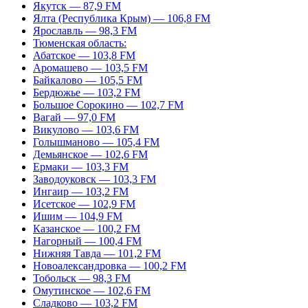
Якутск — 87,9 FM
Ялта (Республика Крым) — 106,8 FM
Ярославль — 98,3 FM
Тюменская область:
Абатское — 103,8 FM
Аромашево — 103,5 FM
Байкалово — 105,5 FM
Бердюжье — 103,2 FM
Большое Сорокино — 102,7 FM
Вагай — 97,0 FM
Викулово — 103,6 FM
Голышманово — 105,4 FM
Демьянское — 102,6 FM
Ермаки — 103,3 FM
Заводоуковск — 103,3 FM
Ингаир — 103,2 FM
Исетское — 102,9 FM
Ишим — 104,9 FM
Казанское — 100,2 FM
Нагорный — 100,4 FM
Нижняя Тавда — 101,2 FM
Новоалександровка — 100,2 FM
Тобольск — 98,3 FM
Омутинское — 102,6 FM
Сладково — 103,2 FM