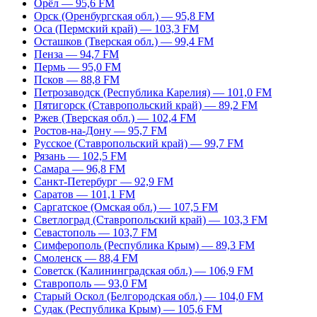
Орёл — 95,6 FM
Орск (Оренбургская обл.) — 95,8 FM
Оса (Пермский край) — 103,3 FM
Осташков (Тверская обл.) — 99,4 FM
Пенза — 94,7 FM
Пермь — 95,0 FM
Псков — 88,8 FM
Петрозаводск (Республика Карелия) — 101,0 FM
Пятигорск (Ставропольский край) — 89,2 FM
Ржев (Тверская обл.) — 102,4 FM
Ростов-на-Дону — 95,7 FM
Русское (Ставропольский край) — 99,7 FM
Рязань — 102,5 FM
Самара — 96,8 FM
Санкт-Петербург — 92,9 FM
Саратов — 101,1 FM
Саргатское (Омская обл.) — 107,5 FM
Светлоград (Ставропольский край) — 103,3 FM
Севастополь — 103,7 FM
Симферополь (Республика Крым) — 89,3 FM
Смоленск — 88,4 FM
Советск (Калининградская обл.) — 106,9 FM
Ставрополь — 93,0 FM
Старый Оскол (Белгородская обл.) — 104,0 FM
Судак (Республика Крым) — 105,6 FM