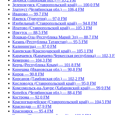
Задонск (Липецкая обл.) — 95,2 FM
Зеленокумск (Ставропольский край) — 100,0 FM
Златоуст (Челябинская обл.) — 106,4 FM
Иваново — 99,7 FM
Ижевск (Удмуртия) — 97,0 FM
Изобильный (Ставропольский край) — 94,8 FM
Ипатово (Ставропольский край) — 105,3 FM
Иркутск — 88,5 FM
Йошкар-Ола (Республика Марий Эл) — 88,7 FM
Казань (Республика Татарстан) — 95,5 FM
Калининград — 97,0 FM
Каневская (Краснодарский край) — 105,1 FM
Карачаевск (Карачаево-Черкесская республика) — 102,3 
Кемерово — 104,3 FM
Керчь (Республика Крым) — 101,8 FM
Кинешма (Ивановская обл.) — 90,8 FM
Киров — 90,8 FM
Кирсанов (Тамбовская обл.) — 102,2 FM
Кисловодск (Ставропольский край) — 95,0 FM
Комсомольск-на-Амуре (Хабаровский край) — 99,9 FM
Копейск (Челябинская обл.) — 88,4 FM
Кострома — 92,0 FM
Красногвардейское (Ставропольский край) — 104,5 FM
Краснодар — 87,9 FM
Красноярск — 95,4 FM