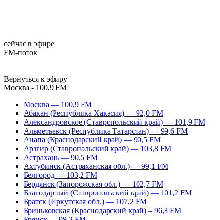
сейчас в эфире
FM-поток
Вернуться к эфиру
Москва - 100,9 FM
Москва — 100,9 FM
Абакан (Республика Хакасия) — 92,0 FM
Александровское (Ставропольский край) — 101,9 FM
Альметьевск (Республика Татарстан) — 99,6 FM
Анапа (Краснодарский край) — 90,5 FM
Арзгир (Ставропольский край) — 103,8 FM
Астрахань — 90,5 FM
Ахтубинск (Астраханская обл.) — 99,1 FM
Белгород — 103,2 FM
Бердянск (Запорожская обл.) — 102,7 FM
Благодарный (Ставропольский край) — 101,2 FM
Братск (Иркутская обл.) — 107,2 FM
Бриньковская (Краснодарский край) – 96,8 FM
Брянск — 98,2 FM