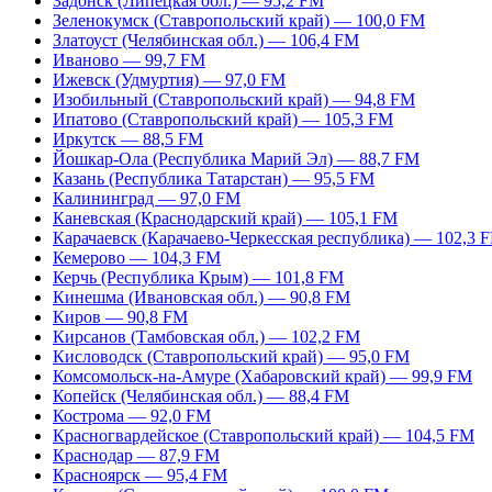
Задонск (Липецкая обл.) — 95,2 FM
Зеленокумск (Ставропольский край) — 100,0 FM
Златоуст (Челябинская обл.) — 106,4 FM
Иваново — 99,7 FM
Ижевск (Удмуртия) — 97,0 FM
Изобильный (Ставропольский край) — 94,8 FM
Ипатово (Ставропольский край) — 105,3 FM
Иркутск — 88,5 FM
Йошкар-Ола (Республика Марий Эл) — 88,7 FM
Казань (Республика Татарстан) — 95,5 FM
Калининград — 97,0 FM
Каневская (Краснодарский край) — 105,1 FM
Карачаевск (Карачаево-Черкесская республика) — 102,3 
Кемерово — 104,3 FM
Керчь (Республика Крым) — 101,8 FM
Кинешма (Ивановская обл.) — 90,8 FM
Киров — 90,8 FM
Кирсанов (Тамбовская обл.) — 102,2 FM
Кисловодск (Ставропольский край) — 95,0 FM
Комсомольск-на-Амуре (Хабаровский край) — 99,9 FM
Копейск (Челябинская обл.) — 88,4 FM
Кострома — 92,0 FM
Красногвардейское (Ставропольский край) — 104,5 FM
Краснодар — 87,9 FM
Красноярск — 95,4 FM