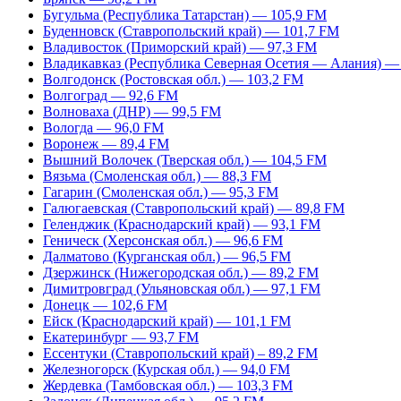
Бугульма (Республика Татарстан) — 105,9 FM
Буденновск (Ставропольский край) — 101,7 FM
Владивосток (Приморский край) — 97,3 FM
Владикавказ (Республика Северная Осетия — Алания) —
Волгодонск (Ростовская обл.) — 103,2 FM
Волгоград — 92,6 FM
Волноваха (ДНР) — 99,5 FM
Вологда — 96,0 FM
Воронеж — 89,4 FM
Вышний Волочек (Тверская обл.) — 104,5 FM
Вязьма (Смоленская обл.) — 88,3 FM
Гагарин (Смоленская обл.) — 95,3 FM
Галюгаевская (Ставропольский край) — 89,8 FM
Геленджик (Краснодарский край) — 93,1 FM
Геническ (Херсонская обл.) — 96,6 FM
Далматово (Курганская обл.) — 96,5 FM
Дзержинск (Нижегородская обл.) — 89,2 FM
Димитровград (Ульяновская обл.) — 97,1 FM
Донецк — 102,6 FM
Ейск (Краснодарский край) — 101,1 FM
Екатеринбург — 93,7 FM
Ессентуки (Ставропольский край) – 89,2 FM
Железногорск (Курская обл.) — 94,0 FM
Жердевка (Тамбовская обл.) — 103,3 FM