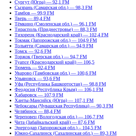
Сургут (Югра) — 92,1 FM
Сызрань (Самарская обл.) — 98,3 FM
Тамбов — 99,9 FM
Тверь — 89,4 FM
Тёмкино (Смоленская обл.) — 96,1 FM
Тирасполь (Приднестровье) — 88,3 FM
Тихорецк (Краснодарский край) — 102,4 FM
Токмак (Запорожская обл.) — 104,9 FM
Тольятти (Самарская обл.) — 94,9 FM
Томск — 92,6 FM
Торжок (Тверская обл.) — 94,7 FM
Туапсе (Краснодарский край) — 106,5
Тюмень — 92,4 FM
Уварово (Тамбовская обл.) — 100,6 FM
Ульяновск — 93,6 FM
Уфа (Республика Башкортостан) — 98,8 FM
Феодосия (Республика Крым) — 106,1 FM
Хабаровск — 107,9 FM
Ханты-Мансийск (Югра) — 107,1 FM
Чебоксары (Чувашская Республика) — 90,3 FM
Челябинск — 88,4 FM
Череповец (Вологодская обл.) — 106,7 FM
Чита (Забайкальский край) — 87,6 FM
Энергодар (Запорожская обл.) – 104,5 FM
Южно-Сахалинск (Сахалинская обл.) — 89,3 FM