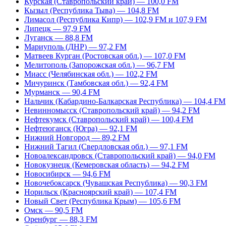
Курская (Ставропольский край) — 100,0 FM
Кызыл (Республика Тыва) — 104,8 FM
Лимасол (Республика Кипр) — 102,9 FM и 107,9 FM
Липецк — 97,9 FM
Луганск — 88,8 FM
Мариуполь (ДНР) — 97,2 FM
Матвеев Курган (Ростовская обл.) — 107,0 FM
Мелитополь (Запорожская обл.) — 96,7 FM
Миасс (Челябинская обл.) — 102,2 FM
Мичуринск (Тамбовская обл.) — 92,4 FM
Мурманск — 90,4 FM
Нальчик (Кабардино-Балкарская Республика) — 104,4 FM
Невинномысск (Ставропольский край) — 94,2 FM
Нефтекумск (Ставропольский край) — 100,4 FM
Нефтеюганск (Югра) — 92,1 FM
Нижний Новгород — 89,2 FM
Нижний Тагил (Свердловская обл.) — 97,1 FM
Новоалександровск (Ставропольский край) — 94,0 FM
Новокузнецк (Кемеровская область) — 94,2 FM
Новосибирск — 94,6 FM
Новочебоксарск (Чувашская Республика) — 90,3 FM
Норильск (Красноярский край) — 107,4 FM
Новый Свет (Республика Крым) — 105,6 FM
Омск — 90,5 FM
Оренбург — 88,3 FM