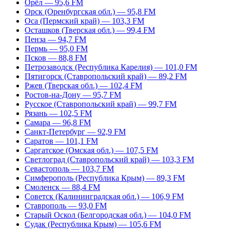
Орёл — 95,6 FM
Орск (Оренбургская обл.) — 95,8 FM
Оса (Пермский край) — 103,3 FM
Осташков (Тверская обл.) — 99,4 FM
Пенза — 94,7 FM
Пермь — 95,0 FM
Псков — 88,8 FM
Петрозаводск (Республика Карелия) — 101,0 FM
Пятигорск (Ставропольский край) — 89,2 FM
Ржев (Тверская обл.) — 102,4 FM
Ростов-на-Дону — 95,7 FM
Русское (Ставропольский край) — 99,7 FM
Рязань — 102,5 FM
Самара — 96,8 FM
Санкт-Петербург — 92,9 FM
Саратов — 101,1 FM
Саргатское (Омская обл.) — 107,5 FM
Светлоград (Ставропольский край) — 103,3 FM
Севастополь — 103,7 FM
Симферополь (Республика Крым) — 89,3 FM
Смоленск — 88,4 FM
Советск (Калининградская обл.) — 106,9 FM
Ставрополь — 93,0 FM
Старый Оскол (Белгородская обл.) — 104,0 FM
Судак (Республика Крым) — 105,6 FM