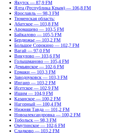
Якутск — 87,9 FM
Ялта (Республика Крым) — 106,8 FM
Ярославль — 98,3 FM
Тюменская область:
Абатское — 103,8 FM
Аромашево — 103,5 FM
Байкалово — 105,5 FM
Бердюжье — 103,2 FM
Большое Сорокино — 102,7 FM
Вагай — 97,0 FM
Викулово — 103,6 FM
Голышманово — 105,4 FM
Демьянское — 102,6 FM
Ермаки — 103,3 FM
Заводоуковск — 103,3 FM
Ингаир — 103,2 FM
Исетское — 102,9 FM
Ишим — 104,9 FM
Казанское — 100,2 FM
Нагорный — 100,4 FM
Нижняя Тавда — 101,2 FM
Новоалександровка — 100,2 FM
Тобольск — 98,3 FM
Омутинское — 102,6 FM
Сладково — 103,2 FM