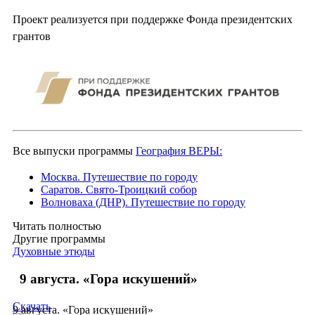
Проект реализуется при поддержке Фонда президентских
грантов
Все выпуски программы
География ВЕРЫ:
Москва. Путешествие по городу
Саратов. Свято-Троицкий собор
Волноваха (ДНР). Путешествие по городу
Читать полностью
Другие программы
Духовные этюды
9 августа. «Гора искушений»
Скачать
9 августа. «Гора искушений»