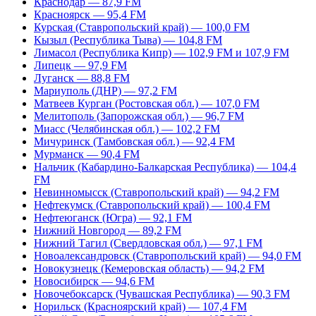
Краснодар — 87,9 FM
Красноярск — 95,4 FM
Курская (Ставропольский край) — 100,0 FM
Кызыл (Республика Тыва) — 104,8 FM
Лимасол (Республика Кипр) — 102,9 FM и 107,9 FM
Липецк — 97,9 FM
Луганск — 88,8 FM
Мариуполь (ДНР) — 97,2 FM
Матвеев Курган (Ростовская обл.) — 107,0 FM
Мелитополь (Запорожская обл.) — 96,7 FM
Миасс (Челябинская обл.) — 102,2 FM
Мичуринск (Тамбовская обл.) — 92,4 FM
Мурманск — 90,4 FM
Нальчик (Кабардино-Балкарская Республика) — 104,4
FM
Невинномысск (Ставропольский край) — 94,2 FM
Нефтекумск (Ставропольский край) — 100,4 FM
Нефтеюганск (Югра) — 92,1 FM
Нижний Новгород — 89,2 FM
Нижний Тагил (Свердловская обл.) — 97,1 FM
Новоалександровск (Ставропольский край) — 94,0 FM
Новокузнецк (Кемеровская область) — 94,2 FM
Новосибирск — 94,6 FM
Новочебоксарск (Чувашская Республика) — 90,3 FM
Норильск (Красноярский край) — 107,4 FM