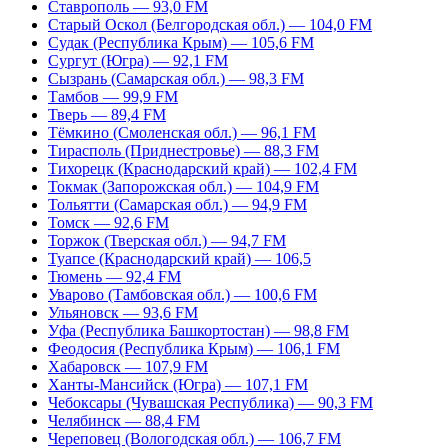
Ставрополь — 93,0 FM
Старый Оскол (Белгородская обл.) — 104,0 FM
Судак (Республика Крым) — 105,6 FM
Сургут (Югра) — 92,1 FM
Сызрань (Самарская обл.) — 98,3 FM
Тамбов — 99,9 FM
Тверь — 89,4 FM
Тёмкино (Смоленская обл.) — 96,1 FM
Тирасполь (Приднестровье) — 88,3 FM
Тихорецк (Краснодарский край) — 102,4 FM
Токмак (Запорожская обл.) — 104,9 FM
Тольятти (Самарская обл.) — 94,9 FM
Томск — 92,6 FM
Торжок (Тверская обл.) — 94,7 FM
Туапсе (Краснодарский край) — 106,5
Тюмень — 92,4 FM
Уварово (Тамбовская обл.) — 100,6 FM
Ульяновск — 93,6 FM
Уфа (Республика Башкортостан) — 98,8 FM
Феодосия (Республика Крым) — 106,1 FM
Хабаровск — 107,9 FM
Ханты-Мансийск (Югра) — 107,1 FM
Чебоксары (Чувашская Республика) — 90,3 FM
Челябинск — 88,4 FM
Череповец (Вологодская обл.) — 106,7 FM