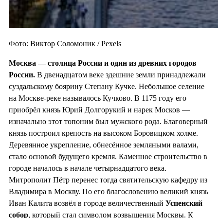
Фото: Виктор Соломоник / Pexels
Москва — столица России и один из
древних городов
России.
В двенадцатом веке здешние земли принадлежали
суздальскому боярину Степану Кучке. Небольшое селение
на Москве-реке называлось Кучково. В 1175 году его
приобрёл князь Юрий Долгорукий и нарек Москов —
изначально этот топоним был мужского рода. Благоверный
князь построил крепость на высоком Боровицком холме.
Деревянное укрепление, обнесённое земляными валами,
стало основой будущего кремля. Каменное строительство в
городе началось в начале четырнадцатого века.
Митрополит Пётр перенес тогда святительскую кафедру из
Владимира в Москву. По его благословению великий князь
Иван Калита возвёл в городе величественный
Успенский
собор
, который стал символом возвышения Москвы. К