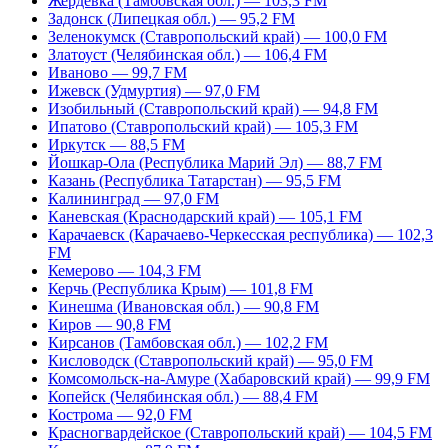
Жердевка (Тамбовская обл.) — 103,3 FM
Задонск (Липецкая обл.) — 95,2 FM
Зеленокумск (Ставропольский край) — 100,0 FM
Златоуст (Челябинская обл.) — 106,4 FM
Иваново — 99,7 FM
Ижевск (Удмуртия) — 97,0 FM
Изобильный (Ставропольский край) — 94,8 FM
Ипатово (Ставропольский край) — 105,3 FM
Иркутск — 88,5 FM
Йошкар-Ола (Республика Марий Эл) — 88,7 FM
Казань (Республика Татарстан) — 95,5 FM
Калининград — 97,0 FM
Каневская (Краснодарский край) — 105,1 FM
Карачаевск (Карачаево-Черкесская республика) — 102,3
FM
Кемерово — 104,3 FM
Керчь (Республика Крым) — 101,8 FM
Кинешма (Ивановская обл.) — 90,8 FM
Киров — 90,8 FM
Кирсанов (Тамбовская обл.) — 102,2 FM
Кисловодск (Ставропольский край) — 95,0 FM
Комсомольск-на-Амуре (Хабаровский край) — 99,9 FM
Копейск (Челябинская обл.) — 88,4 FM
Кострома — 92,0 FM
Красногвардейское (Ставропольский край) — 104,5 FM