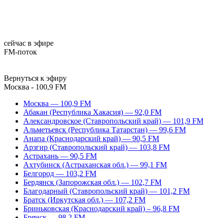
сейчас в эфире
FM-поток
Вернуться к эфиру
Москва - 100,9 FM
Москва — 100,9 FM
Абакан (Республика Хакасия) — 92,0 FM
Александровское (Ставропольский край) — 101,9 FM
Альметьевск (Республика Татарстан) — 99,6 FM
Анапа (Краснодарский край) — 90,5 FM
Арзгир (Ставропольский край) — 103,8 FM
Астрахань — 90,5 FM
Ахтубинск (Астраханская обл.) — 99,1 FM
Белгород — 103,2 FM
Бердянск (Запорожская обл.) — 102,7 FM
Благодарный (Ставропольский край) — 101,2 FM
Братск (Иркутская обл.) — 107,2 FM
Бриньковская (Краснодарский край) – 96,8 FM
Брянск — 98,2 FM