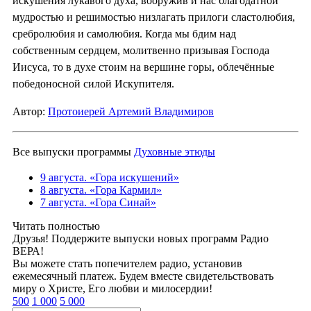
искушения лукавого духа, вооружив и нас благодатной
мудростью и решимостью низлагать прилоги сластолюбия,
сребролюбия и самолюбия. Когда мы бдим над
собственным сердцем, молитвенно призывая Господа
Иисуса, то в духе стоим на вершине горы, облечённые
победоносной силой Искупителя.
Автор:
Протоиерей Артемий Владимиров
Все выпуски программы
Духовные этюды
9 августа. «Гора искушений»
8 августа. «Гора Кармил»
7 августа. «Гора Синай»
Читать полностью
Друзья! Поддержите выпуски новых программ Радио
ВЕРА!
Вы можете стать попечителем радио, установив
ежемесячный платеж. Будем вместе свидетельствовать
миру о Христе, Его любви и милосердии!
500
1 000
5 000