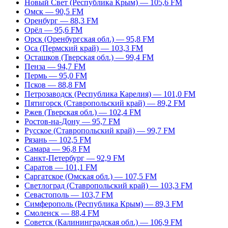
Новый Свет (Республика Крым) — 105,6 FM
Омск — 90,5 FM
Оренбург — 88,3 FM
Орёл — 95,6 FM
Орск (Оренбургская обл.) — 95,8 FM
Оса (Пермский край) — 103,3 FM
Осташков (Тверская обл.) — 99,4 FM
Пенза — 94,7 FM
Пермь — 95,0 FM
Псков — 88,8 FM
Петрозаводск (Республика Карелия) — 101,0 FM
Пятигорск (Ставропольский край) — 89,2 FM
Ржев (Тверская обл.) — 102,4 FM
Ростов-на-Дону — 95,7 FM
Русское (Ставропольский край) — 99,7 FM
Рязань — 102,5 FM
Самара — 96,8 FM
Санкт-Петербург — 92,9 FM
Саратов — 101,1 FM
Саргатское (Омская обл.) — 107,5 FM
Светлоград (Ставропольский край) — 103,3 FM
Севастополь — 103,7 FM
Симферополь (Республика Крым) — 89,3 FM
Смоленск — 88,4 FM
Советск (Калининградская обл.) — 106,9 FM