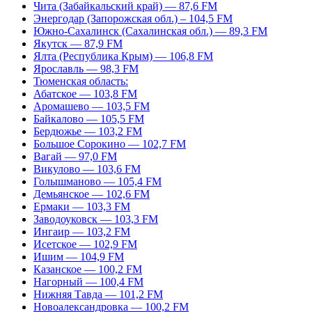
Чита (Забайкальский край) — 87,6 FM
Энергодар (Запорожская обл.) – 104,5 FM
Южно-Сахалинск (Сахалинская обл.) — 89,3 FM
Якутск — 87,9 FM
Ялта (Республика Крым) — 106,8 FM
Ярославль — 98,3 FM
Тюменская область:
Абатское — 103,8 FM
Аромашево — 103,5 FM
Байкалово — 105,5 FM
Бердюжье — 103,2 FM
Большое Сорокино — 102,7 FM
Вагай — 97,0 FM
Викулово — 103,6 FM
Голышманово — 105,4 FM
Демьянское — 102,6 FM
Ермаки — 103,3 FM
Заводоуковск — 103,3 FM
Ингаир — 103,2 FM
Исетское — 102,9 FM
Ишим — 104,9 FM
Казанское — 100,2 FM
Нагорный — 100,4 FM
Нижняя Тавда — 101,2 FM
Новоалександровка — 100,2 FM