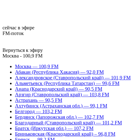
сейчас в эфире
FM-поток
Вернуться к эфиру
Москва - 100,9 FM
Москва — 100,9 FM
Абакан (Республика Хакасия) — 92,0 FM
Александровское (Ставропольский край) — 101,9 FM
Альметьевск (Республика Татарстан) — 99,6 FM
Анапа (Краснодарский край) — 90,5 FM
Арзгир (Ставропольский край) — 103,8 FM
Астрахань — 90,5 FM
Ахтубинск (Астраханская обл.) — 99,1 FM
Белгород — 103,2 FM
Бердянск (Запорожская обл.) — 102,7 FM
Благодарный (Ставропольский край) — 101,2 FM
Братск (Иркутская обл.) — 107,2 FM
Бриньковская (Краснодарский край) – 96,8 FM
Брянск — 98,2 FM