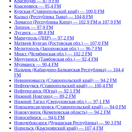
Краснодар — 87,9 FM
Красноярск — 95,4 FM
Курская (Ставропольский край) — 100,0 FM
Кызыл (Республика Тыва) — 104,8 FM
Лимасол (Республика Кипр) — 102,9 FM и 107,9 FM
Липецк — 97,9 FM
Луганск — 88,8 FM
Мариуполь (ДНР) — 97,2 FM
Матвеев Курган (Ростовская обл.) — 107,0 FM
Мелитополь (Запорожская обл.) — 96,7 FM
Миасс (Челябинская обл.) — 102,2 FM
Мичуринск (Тамбовская обл.) — 92,4 FM
Мурманск — 90,4 FM
Нальчик (Кабардино-Балкарская Республика) — 104,4
FM
Невинномысск (Ставропольский край) — 94,2 FM
Нефтекумск (Ставропольский край) — 100,4 FM
Нефтеюганск (Югра) — 92,1 FM
Нижний Новгород — 89,2 FM
Нижний Тагил (Свердловская обл.) — 97,1 FM
Новоалександровск (Ставропольский край) — 94,0 FM
Новокузнецк (Кемеровская область) — 94,2 FM
Новосибирск — 94,6 FM
Новочебоксарск (Чувашская Республика) — 90,3 FM
Норильск (Красноярский край) — 107,4 FM