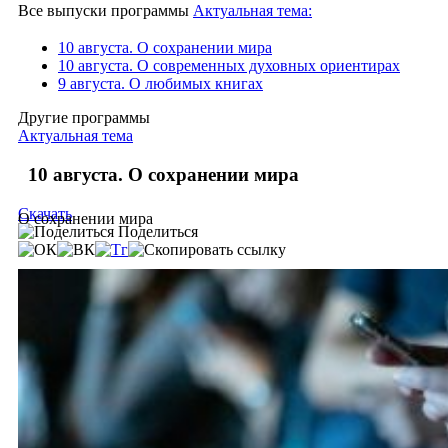
Все выпуски программы
Актуальная тема:
10 августа. О сохранении мира
10 августа. О современных духовных ориентирах
9 августа. О любимых книгах
Другие программы
Актуальная тема
10 августа. О сохранении мира
Скачать
О сохранении мира
Поделиться