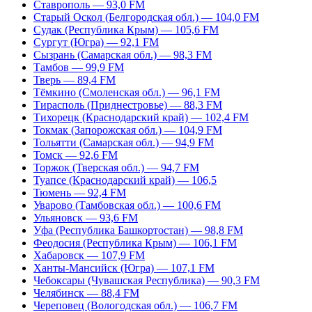
Ставрополь — 93,0 FM
Старый Оскол (Белгородская обл.) — 104,0 FM
Судак (Республика Крым) — 105,6 FM
Сургут (Югра) — 92,1 FM
Сызрань (Самарская обл.) — 98,3 FM
Тамбов — 99,9 FM
Тверь — 89,4 FM
Тёмкино (Смоленская обл.) — 96,1 FM
Тирасполь (Приднестровье) — 88,3 FM
Тихорецк (Краснодарский край) — 102,4 FM
Токмак (Запорожская обл.) — 104,9 FM
Тольятти (Самарская обл.) — 94,9 FM
Томск — 92,6 FM
Торжок (Тверская обл.) — 94,7 FM
Туапсе (Краснодарский край) — 106,5
Тюмень — 92,4 FM
Уварово (Тамбовская обл.) — 100,6 FM
Ульяновск — 93,6 FM
Уфа (Республика Башкортостан) — 98,8 FM
Феодосия (Республика Крым) — 106,1 FM
Хабаровск — 107,9 FM
Ханты-Мансийск (Югра) — 107,1 FM
Чебоксары (Чувашская Республика) — 90,3 FM
Челябинск — 88,4 FM
Череповец (Вологодская обл.) — 106,7 FM