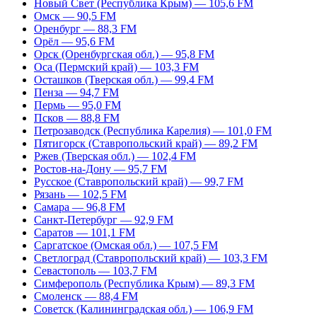
Новый Свет (Республика Крым) — 105,6 FM
Омск — 90,5 FM
Оренбург — 88,3 FM
Орёл — 95,6 FM
Орск (Оренбургская обл.) — 95,8 FM
Оса (Пермский край) — 103,3 FM
Осташков (Тверская обл.) — 99,4 FM
Пенза — 94,7 FM
Пермь — 95,0 FM
Псков — 88,8 FM
Петрозаводск (Республика Карелия) — 101,0 FM
Пятигорск (Ставропольский край) — 89,2 FM
Ржев (Тверская обл.) — 102,4 FM
Ростов-на-Дону — 95,7 FM
Русское (Ставропольский край) — 99,7 FM
Рязань — 102,5 FM
Самара — 96,8 FM
Санкт-Петербург — 92,9 FM
Саратов — 101,1 FM
Саргатское (Омская обл.) — 107,5 FM
Светлоград (Ставропольский край) — 103,3 FM
Севастополь — 103,7 FM
Симферополь (Республика Крым) — 89,3 FM
Смоленск — 88,4 FM
Советск (Калининградская обл.) — 106,9 FM