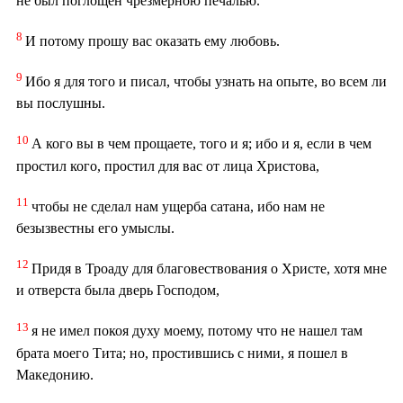
не был поглощен чрезмерною печалью.
8
И потому прошу вас оказать ему любовь.
9
Ибо я для того и писал, чтобы узнать на опыте, во всем ли
вы послушны.
10
А кого вы в чем прощаете, того и я; ибо и я, если в чем
простил кого, простил для вас от лица Христова,
11
чтобы не сделал нам ущерба сатана, ибо нам не
безызвестны его умыслы.
12
Придя в Троаду для благовествования о Христе, хотя мне
и отверста была дверь Господом,
13
я не имел покоя духу моему, потому что не нашел там
брата моего Тита; но, простившись с ними, я пошел в
Македонию.