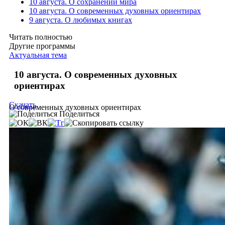
10 августа. О сохранении мира
10 августа. О современных духовных ориентирах
9 августа. О любимых книгах
Читать полностью
Другие программы
Актуальная тема
10 августа. О современных духовных
ориентирах
Скачать
О современных духовных ориентирах
Поделиться