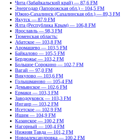
Чита (Забайкальский край) — 87,6 FM
Энергодар (Запорожская обл.) – 104,5 FM
Южно-Сахалинск (Сахалинская обл.) — 89,3 FM
Якутск — 87,9 FM
Ялта (Республика Крым) — 106,8 FM
Ярославль — 98,3 FM
Тюменская область:
Абатское — 103,8 FM
Аромашево — 103,5 FM
Байкалово — 105,5 FM
Бердюжье — 103,2 FM
Большое Сорокино — 102,7 FM
Вагай — 97,0 FM
Викулово — 103,6 FM
Голышманово — 105,4 FM
Демьянское — 102,6 FM
Ермаки — 103,3 FM
Заводоуковск — 103,3 FM
Ингаир — 103,2 FM
Исетское — 102,9 FM
Ишим — 104,9 FM
Казанское — 100,2 FM
Нагорный — 100,4 FM
Нижняя Тавда — 101,2 FM
Новоалександровка — 100,2 FM