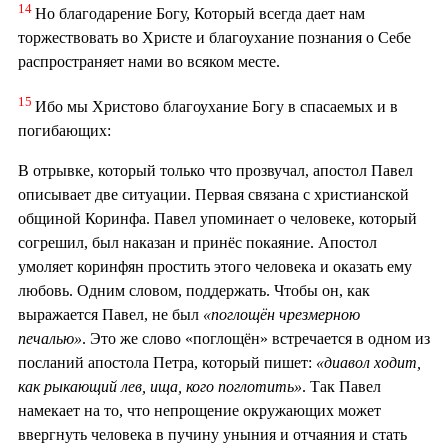
14
Но благодарение Богу, Который всегда дает нам
торжествовать во Христе и благоухание познания о Себе
распространяет нами во всяком месте.
15
Ибо мы Христово благоухание Богу в спасаемых и в
погибающих:
В отрывке, который только что прозвучал, апостол Павел
описывает две ситуации. Первая связана с христианской
общиной Коринфа. Павел упоминает о человеке, который
согрешил, был наказан и принёс покаяние. Апостол
умоляет коринфян простить этого человека и оказать ему
любовь. Одним словом, поддержать. Чтобы он, как
выражается Павел, не был
«поглощён чрезмерною
печалью»
. Это же слово «поглощён» встречается в одном из
посланий апостола Петра, который пишет:
«диавол ходит,
как рыкающий лев, ища, кого поглотить»
. Так Павел
намекает на то, что непрощение окружающих может
ввергнуть человека в пучину уныния и отчаяния и стать