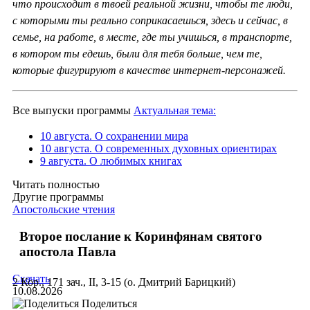
что происходит в твоей реальной жизни, чтобы те люди,
с которыми ты реально соприкасаешься, здесь и сейчас, в
семье, на работе, в месте, где ты учишься, в транспорте,
в котором ты едешь, были для тебя больше, чем те,
которые фигурируют в качестве интернет-персонажей.
Все выпуски программы
Актуальная тема:
10 августа. О сохранении мира
10 августа. О современных духовных ориентирах
9 августа. О любимых книгах
Читать полностью
Другие программы
Апостольские чтения
Второе послание к Коринфянам святого
апостола Павла
Скачать
2 Кор., 171 зач., II, 3-15 (о. Дмитрий Барицкий)
10.08.2026
Поделиться