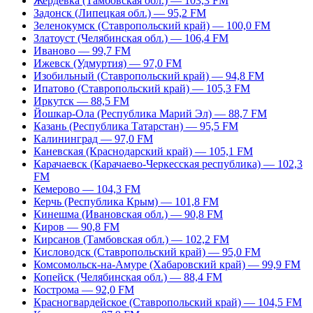
Жердевка (Тамбовская обл.) — 103,3 FM
Задонск (Липецкая обл.) — 95,2 FM
Зеленокумск (Ставропольский край) — 100,0 FM
Златоуст (Челябинская обл.) — 106,4 FM
Иваново — 99,7 FM
Ижевск (Удмуртия) — 97,0 FM
Изобильный (Ставропольский край) — 94,8 FM
Ипатово (Ставропольский край) — 105,3 FM
Иркутск — 88,5 FM
Йошкар-Ола (Республика Марий Эл) — 88,7 FM
Казань (Республика Татарстан) — 95,5 FM
Калининград — 97,0 FM
Каневская (Краснодарский край) — 105,1 FM
Карачаевск (Карачаево-Черкесская республика) — 102,3
FM
Кемерово — 104,3 FM
Керчь (Республика Крым) — 101,8 FM
Кинешма (Ивановская обл.) — 90,8 FM
Киров — 90,8 FM
Кирсанов (Тамбовская обл.) — 102,2 FM
Кисловодск (Ставропольский край) — 95,0 FM
Комсомольск-на-Амуре (Хабаровский край) — 99,9 FM
Копейск (Челябинская обл.) — 88,4 FM
Кострома — 92,0 FM
Красногвардейское (Ставропольский край) — 104,5 FM