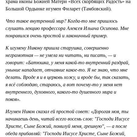
храма иконы Божией Матери «Всех скорбящих Радость» на
Большой Ордынке игумен Филарет (Тамбовский).
Что такое внутренний мир? Когда-то мне пришлось
слушать лекцию профессора Алексея Ильича Осипова. Мне
понравился очень простой и лаконичный пример.
К игумену Никону пришла старушка, совершенно
неграмотная — не умела ни читать, ни писать, — и
говорит: «Батюшка, у меня какой-то внутренний раздрай,
уныние нападает, отчаяние какое-то. Я не знаю, что мне
делать. Вроде я и в церковь хожу, и вроде бы, так сказать,
я всё соблюдаю, стараюсь, а вот почему-то у меня нет
внутреннего, духовного, какого-то душевного мира и
покоя».
Игумен Никон сказал ей простой совет: «Дорогая моя, ты
начинаешь день, читай всего восемь слов: "Господи Иисусе
Христе, Сыне Божий, помилуй меня, грешную", — а после
обеда прибавляй: "Господи Иисусе Христе, Сыне Божий,