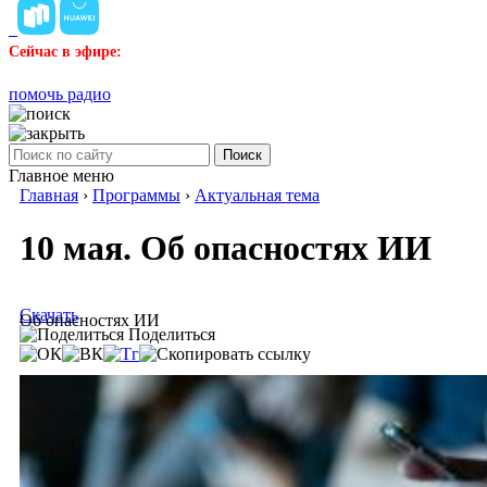
Сейчас в эфире:
помочь радио
Поиск
Главное меню
Главная
›
Программы
›
Актуальная тема
10 мая. Об опасностях ИИ
Скачать
Об опасностях ИИ
Поделиться