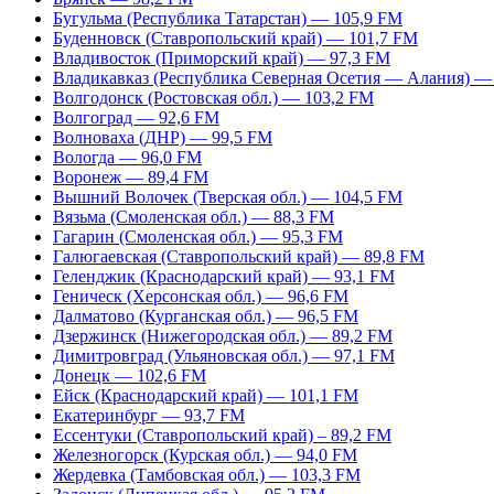
Бугульма (Республика Татарстан) — 105,9 FM
Буденновск (Ставропольский край) — 101,7 FM
Владивосток (Приморский край) — 97,3 FM
Владикавказ (Республика Северная Осетия — Алания) —
Волгодонск (Ростовская обл.) — 103,2 FM
Волгоград — 92,6 FM
Волноваха (ДНР) — 99,5 FM
Вологда — 96,0 FM
Воронеж — 89,4 FM
Вышний Волочек (Тверская обл.) — 104,5 FM
Вязьма (Смоленская обл.) — 88,3 FM
Гагарин (Смоленская обл.) — 95,3 FM
Галюгаевская (Ставропольский край) — 89,8 FM
Геленджик (Краснодарский край) — 93,1 FM
Геническ (Херсонская обл.) — 96,6 FM
Далматово (Курганская обл.) — 96,5 FM
Дзержинск (Нижегородская обл.) — 89,2 FM
Димитровград (Ульяновская обл.) — 97,1 FM
Донецк — 102,6 FM
Ейск (Краснодарский край) — 101,1 FM
Екатеринбург — 93,7 FM
Ессентуки (Ставропольский край) – 89,2 FM
Железногорск (Курская обл.) — 94,0 FM
Жердевка (Тамбовская обл.) — 103,3 FM