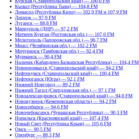
Курская (Ставропольский край) — 100,0 FM
Кызыл (Республика Тыва) — 104,8 FM
Лимасол (Республика Кипр) — 102,9 FM и 107,9 FM
Липецк — 97,9 FM
Луганск — 88,8 FM
Мариуполь (ДНР) — 97,2 FM
Матвеев Курган (Ростовская обл.) — 107,0 FM
Мелитополь (Запорожская обл.) — 96,7 FM
Миасс (Челябинская обл.) — 102,2 FM
Мичуринск (Тамбовская обл.) — 92,4 FM
Мурманск — 90,4 FM
Нальчик (Кабардино-Балкарская Республика) — 104,4 FM
Невинномысск (Ставропольский край) — 94,2 FM
Нефтекумск (Ставропольский край) — 100,4 FM
Нефтеюганск (Югра) — 92,1 FM
Нижний Новгород — 89,2 FM
Нижний Тагил (Свердловская обл.) — 97,1 FM
Новоалександровск (Ставропольский край) — 94,0 FM
Новокузнецк (Кемеровская область) — 94,2 FM
Новосибирск — 94,6 FM
Новочебоксарск (Чувашская Республика) — 90,3 FM
Норильск (Красноярский край) — 107,4 FM
Новый Свет (Республика Крым) — 105,6 FM
Омск — 90,5 FM
Оренбург — 88,3 FM