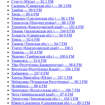
Сургут (Югра) — 92,1 FM
Сызрань (Самарская обл.) — 98,3 FM
Тамбов — 99,9 FM
Тверь — 89,4 FM
Тёмкино (Смоленская обл.) — 96,1 FM
Тирасполь (Приднестровье) — 88,3 FM
Тихорецк (Краснодарский край) — 102,4 FM
Токмак (Запорожская обл.) — 104,9 FM
Тольятти (Самарская обл.) — 94,9 FM
Томск — 92,6 FM
Торжок (Тверская обл.) — 94,7 FM
Туапсе (Краснодарский край) — 106,5
Тюмень — 92,4 FM
Уварово (Тамбовская обл.) — 100,6 FM
Ульяновск — 93,6 FM
Уфа (Республика Башкортостан) — 98,8 FM
Феодосия (Республика Крым) — 106,1 FM
Хабаровск — 107,9 FM
Ханты-Мансийск (Югра) — 107,1 FM
Чебоксары (Чувашская Республика) — 90,3 FM
Челябинск — 88,4 FM
Череповец (Вологодская обл.) — 106,7 FM
Чита (Забайкальский край) — 87,6 FM
Энергодар (Запорожская обл.) – 104,5 FM
Южно-Сахалинск (Сахалинская обл.) — 89,3 FM