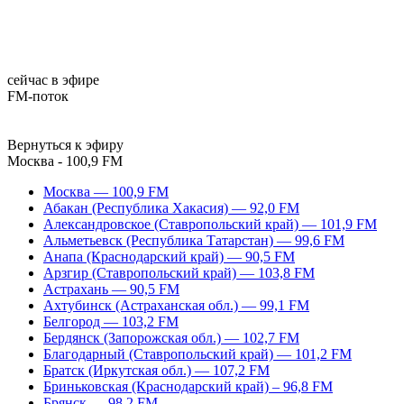
сейчас в эфире
FM-поток
Вернуться к эфиру
Москва - 100,9 FM
Москва — 100,9 FM
Абакан (Республика Хакасия) — 92,0 FM
Александровское (Ставропольский край) — 101,9 FM
Альметьевск (Республика Татарстан) — 99,6 FM
Анапа (Краснодарский край) — 90,5 FM
Арзгир (Ставропольский край) — 103,8 FM
Астрахань — 90,5 FM
Ахтубинск (Астраханская обл.) — 99,1 FM
Белгород — 103,2 FM
Бердянск (Запорожская обл.) — 102,7 FM
Благодарный (Ставропольский край) — 101,2 FM
Братск (Иркутская обл.) — 107,2 FM
Бриньковская (Краснодарский край) – 96,8 FM
Брянск — 98,2 FM