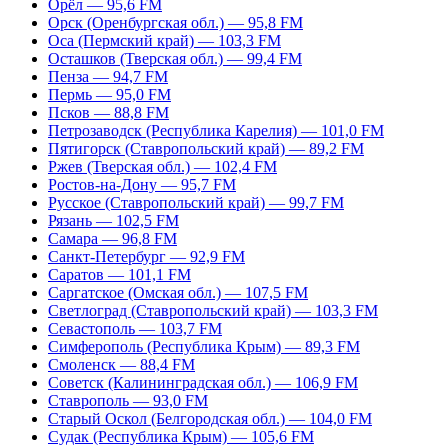
Орёл — 95,6 FM
Орск (Оренбургская обл.) — 95,8 FM
Оса (Пермский край) — 103,3 FM
Осташков (Тверская обл.) — 99,4 FM
Пенза — 94,7 FM
Пермь — 95,0 FM
Псков — 88,8 FM
Петрозаводск (Республика Карелия) — 101,0 FM
Пятигорск (Ставропольский край) — 89,2 FM
Ржев (Тверская обл.) — 102,4 FM
Ростов-на-Дону — 95,7 FM
Русское (Ставропольский край) — 99,7 FM
Рязань — 102,5 FM
Самара — 96,8 FM
Санкт-Петербург — 92,9 FM
Саратов — 101,1 FM
Саргатское (Омская обл.) — 107,5 FM
Светлоград (Ставропольский край) — 103,3 FM
Севастополь — 103,7 FM
Симферополь (Республика Крым) — 89,3 FM
Смоленск — 88,4 FM
Советск (Калининградская обл.) — 106,9 FM
Ставрополь — 93,0 FM
Старый Оскол (Белгородская обл.) — 104,0 FM
Судак (Республика Крым) — 105,6 FM