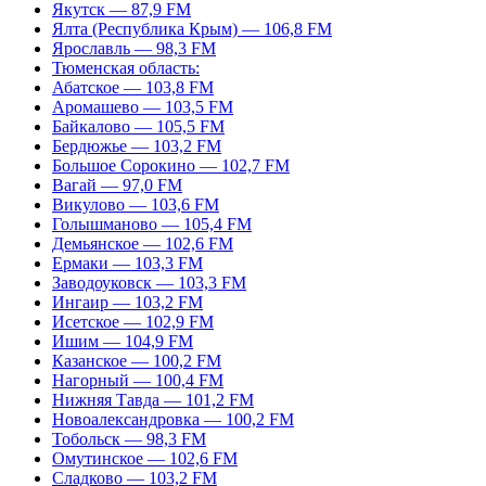
Якутск — 87,9 FM
Ялта (Республика Крым) — 106,8 FM
Ярославль — 98,3 FM
Тюменская область:
Абатское — 103,8 FM
Аромашево — 103,5 FM
Байкалово — 105,5 FM
Бердюжье — 103,2 FM
Большое Сорокино — 102,7 FM
Вагай — 97,0 FM
Викулово — 103,6 FM
Голышманово — 105,4 FM
Демьянское — 102,6 FM
Ермаки — 103,3 FM
Заводоуковск — 103,3 FM
Ингаир — 103,2 FM
Исетское — 102,9 FM
Ишим — 104,9 FM
Казанское — 100,2 FM
Нагорный — 100,4 FM
Нижняя Тавда — 101,2 FM
Новоалександровка — 100,2 FM
Тобольск — 98,3 FM
Омутинское — 102,6 FM
Сладково — 103,2 FM