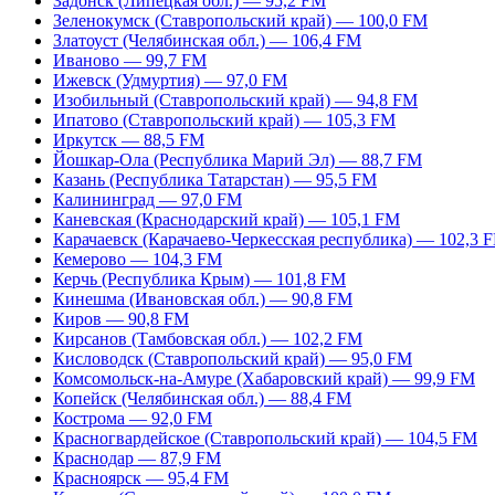
Задонск (Липецкая обл.) — 95,2 FM
Зеленокумск (Ставропольский край) — 100,0 FM
Златоуст (Челябинская обл.) — 106,4 FM
Иваново — 99,7 FM
Ижевск (Удмуртия) — 97,0 FM
Изобильный (Ставропольский край) — 94,8 FM
Ипатово (Ставропольский край) — 105,3 FM
Иркутск — 88,5 FM
Йошкар-Ола (Республика Марий Эл) — 88,7 FM
Казань (Республика Татарстан) — 95,5 FM
Калининград — 97,0 FM
Каневская (Краснодарский край) — 105,1 FM
Карачаевск (Карачаево-Черкесская республика) — 102,3 
Кемерово — 104,3 FM
Керчь (Республика Крым) — 101,8 FM
Кинешма (Ивановская обл.) — 90,8 FM
Киров — 90,8 FM
Кирсанов (Тамбовская обл.) — 102,2 FM
Кисловодск (Ставропольский край) — 95,0 FM
Комсомольск-на-Амуре (Хабаровский край) — 99,9 FM
Копейск (Челябинская обл.) — 88,4 FM
Кострома — 92,0 FM
Красногвардейское (Ставропольский край) — 104,5 FM
Краснодар — 87,9 FM
Красноярск — 95,4 FM