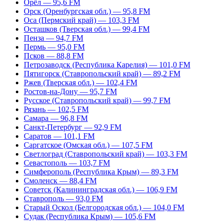
Орёл — 95,6 FM
Орск (Оренбургская обл.) — 95,8 FM
Оса (Пермский край) — 103,3 FM
Осташков (Тверская обл.) — 99,4 FM
Пенза — 94,7 FM
Пермь — 95,0 FM
Псков — 88,8 FM
Петрозаводск (Республика Карелия) — 101,0 FM
Пятигорск (Ставропольский край) — 89,2 FM
Ржев (Тверская обл.) — 102,4 FM
Ростов-на-Дону — 95,7 FM
Русское (Ставропольский край) — 99,7 FM
Рязань — 102,5 FM
Самара — 96,8 FM
Санкт-Петербург — 92,9 FM
Саратов — 101,1 FM
Саргатское (Омская обл.) — 107,5 FM
Светлоград (Ставропольский край) — 103,3 FM
Севастополь — 103,7 FM
Симферополь (Республика Крым) — 89,3 FM
Смоленск — 88,4 FM
Советск (Калининградская обл.) — 106,9 FM
Ставрополь — 93,0 FM
Старый Оскол (Белгородская обл.) — 104,0 FM
Судак (Республика Крым) — 105,6 FM