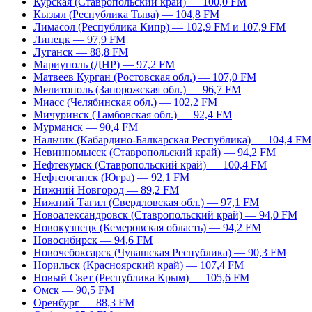
Курская (Ставропольский край) — 100,0 FM
Кызыл (Республика Тыва) — 104,8 FM
Лимасол (Республика Кипр) — 102,9 FM и 107,9 FM
Липецк — 97,9 FM
Луганск — 88,8 FM
Мариуполь (ДНР) — 97,2 FM
Матвеев Курган (Ростовская обл.) — 107,0 FM
Мелитополь (Запорожская обл.) — 96,7 FM
Миасс (Челябинская обл.) — 102,2 FM
Мичуринск (Тамбовская обл.) — 92,4 FM
Мурманск — 90,4 FM
Нальчик (Кабардино-Балкарская Республика) — 104,4 FM
Невинномысск (Ставропольский край) — 94,2 FM
Нефтекумск (Ставропольский край) — 100,4 FM
Нефтеюганск (Югра) — 92,1 FM
Нижний Новгород — 89,2 FM
Нижний Тагил (Свердловская обл.) — 97,1 FM
Новоалександровск (Ставропольский край) — 94,0 FM
Новокузнецк (Кемеровская область) — 94,2 FM
Новосибирск — 94,6 FM
Новочебоксарск (Чувашская Республика) — 90,3 FM
Норильск (Красноярский край) — 107,4 FM
Новый Свет (Республика Крым) — 105,6 FM
Омск — 90,5 FM
Оренбург — 88,3 FM