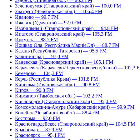
Задонск (Липецкая обл.) — 95,2 FM
Зеленокумск (Ставропольский край) — 100,0 FM
Златоуст (Челябинская обл.) — 106,4 FM
Иваново — 99,7 FM
Ижевск (Удмуртия) — 97,0 FM
Изобильный (Ставропольский край) — 94,8 FM
Ипатово (Ставропольский край) — 105,3 FM
Иркутск — 88,5 FM
Йошкар-Ола (Республика Марий Эл) — 88,7 FM
Казань (Республика Татарстан) — 95,5 FM
Калининград — 97,0 FM
Каневская (Краснодарский край) — 105,1 FM
Карачаевск (Карачаево-Черкесская республика) — 102,3 
Кемерово — 104,3 FM
Керчь (Республика Крым) — 101,8 FM
Кинешма (Ивановская обл.) — 90,8 FM
Киров — 90,8 FM
Кирсанов (Тамбовская обл.) — 102,2 FM
Кисловодск (Ставропольский край) — 95,0 FM
Комсомольск-на-Амуре (Хабаровский край) — 99,9 FM
Копейск (Челябинская обл.) — 88,4 FM
Кострома — 92,0 FM
Красногвардейское (Ставропольский край) — 104,5 FM
Краснодар — 87,9 FM
Красноярск — 95,4 FM