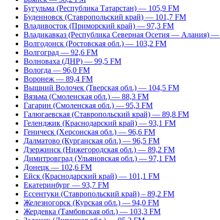
Бугульма (Республика Татарстан) — 105,9 FM
Буденновск (Ставропольский край) — 101,7 FM
Владивосток (Приморский край) — 97,3 FM
Владикавказ (Республика Северная Осетия — Алания) —
Волгодонск (Ростовская обл.) — 103,2 FM
Волгоград — 92,6 FM
Волноваха (ДНР) — 99,5 FM
Вологда — 96,0 FM
Воронеж — 89,4 FM
Вышний Волочек (Тверская обл.) — 104,5 FM
Вязьма (Смоленская обл.) — 88,3 FM
Гагарин (Смоленская обл.) — 95,3 FM
Галюгаевская (Ставропольский край) — 89,8 FM
Геленджик (Краснодарский край) — 93,1 FM
Геническ (Херсонская обл.) — 96,6 FM
Далматово (Курганская обл.) — 96,5 FM
Дзержинск (Нижегородская обл.) — 89,2 FM
Димитровград (Ульяновская обл.) — 97,1 FM
Донецк — 102,6 FM
Ейск (Краснодарский край) — 101,1 FM
Екатеринбург — 93,7 FM
Ессентуки (Ставропольский край) – 89,2 FM
Железногорск (Курская обл.) — 94,0 FM
Жердевка (Тамбовская обл.) — 103,3 FM