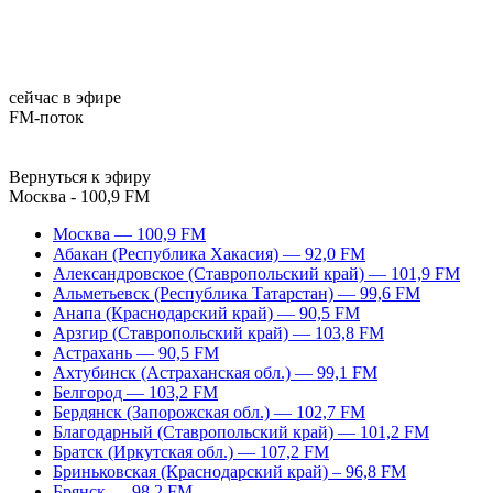
сейчас в эфире
FM-поток
Вернуться к эфиру
Москва - 100,9 FM
Москва — 100,9 FM
Абакан (Республика Хакасия) — 92,0 FM
Александровское (Ставропольский край) — 101,9 FM
Альметьевск (Республика Татарстан) — 99,6 FM
Анапа (Краснодарский край) — 90,5 FM
Арзгир (Ставропольский край) — 103,8 FM
Астрахань — 90,5 FM
Ахтубинск (Астраханская обл.) — 99,1 FM
Белгород — 103,2 FM
Бердянск (Запорожская обл.) — 102,7 FM
Благодарный (Ставропольский край) — 101,2 FM
Братск (Иркутская обл.) — 107,2 FM
Бриньковская (Краснодарский край) – 96,8 FM
Брянск — 98,2 FM