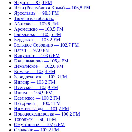
Якутск — 87,9 FM
Ялта (Республика Крым) — 106,8 FM
Ярославль — 98,3 FM
Тюменская область:
Абатское — 103,8 FM
Аромашево — 103,5 FM
Байкалово — 105,5 FM
Бердюжье — 103,2 FM
Большое Сорокино — 102,7 FM
Вагай — 97,0 FM
Викулово — 103,6 FM
Голышманово — 105,4 FM
Демьянское — 102,6 FM
Ермаки — 103,3 FM
Заводоуковск — 103,3 FM
Ингаир — 103,2 FM
Исетское — 102,9 FM
Ишим — 104,9 FM
Казанское — 100,2 FM
Нагорный — 100,4 FM
Нижняя Тавда — 101,2 FM
Новоалександровка — 100,2 FM
Тобольск — 98,3 FM
Омутинское — 102,6 FM
Сладково — 103,2 FM