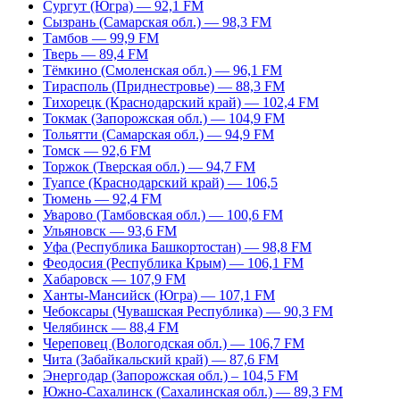
Сургут (Югра) — 92,1 FM
Сызрань (Самарская обл.) — 98,3 FM
Тамбов — 99,9 FM
Тверь — 89,4 FM
Тёмкино (Смоленская обл.) — 96,1 FM
Тирасполь (Приднестровье) — 88,3 FM
Тихорецк (Краснодарский край) — 102,4 FM
Токмак (Запорожская обл.) — 104,9 FM
Тольятти (Самарская обл.) — 94,9 FM
Томск — 92,6 FM
Торжок (Тверская обл.) — 94,7 FM
Туапсе (Краснодарский край) — 106,5
Тюмень — 92,4 FM
Уварово (Тамбовская обл.) — 100,6 FM
Ульяновск — 93,6 FM
Уфа (Республика Башкортостан) — 98,8 FM
Феодосия (Республика Крым) — 106,1 FM
Хабаровск — 107,9 FM
Ханты-Мансийск (Югра) — 107,1 FM
Чебоксары (Чувашская Республика) — 90,3 FM
Челябинск — 88,4 FM
Череповец (Вологодская обл.) — 106,7 FM
Чита (Забайкальский край) — 87,6 FM
Энергодар (Запорожская обл.) – 104,5 FM
Южно-Сахалинск (Сахалинская обл.) — 89,3 FM