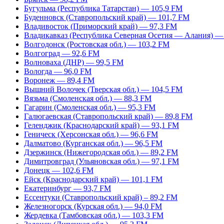
Бугульма (Республика Татарстан) — 105,9 FM
Буденновск (Ставропольский край) — 101,7 FM
Владивосток (Приморский край) — 97,3 FM
Владикавказ (Республика Северная Осетия — Алания) —
Волгодонск (Ростовская обл.) — 103,2 FM
Волгоград — 92,6 FM
Волноваха (ДНР) — 99,5 FM
Вологда — 96,0 FM
Воронеж — 89,4 FM
Вышний Волочек (Тверская обл.) — 104,5 FM
Вязьма (Смоленская обл.) — 88,3 FM
Гагарин (Смоленская обл.) — 95,3 FM
Галюгаевская (Ставропольский край) — 89,8 FM
Геленджик (Краснодарский край) — 93,1 FM
Геническ (Херсонская обл.) — 96,6 FM
Далматово (Курганская обл.) — 96,5 FM
Дзержинск (Нижегородская обл.) — 89,2 FM
Димитровград (Ульяновская обл.) — 97,1 FM
Донецк — 102,6 FM
Ейск (Краснодарский край) — 101,1 FM
Екатеринбург — 93,7 FM
Ессентуки (Ставропольский край) – 89,2 FM
Железногорск (Курская обл.) — 94,0 FM
Жердевка (Тамбовская обл.) — 103,3 FM