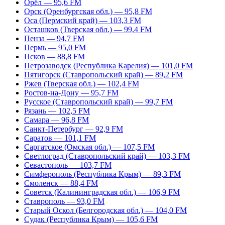
Орёл — 95,6 FM
Орск (Оренбургская обл.) — 95,8 FM
Оса (Пермский край) — 103,3 FM
Осташков (Тверская обл.) — 99,4 FM
Пенза — 94,7 FM
Пермь — 95,0 FM
Псков — 88,8 FM
Петрозаводск (Республика Карелия) — 101,0 FM
Пятигорск (Ставропольский край) — 89,2 FM
Ржев (Тверская обл.) — 102,4 FM
Ростов-на-Дону — 95,7 FM
Русское (Ставропольский край) — 99,7 FM
Рязань — 102,5 FM
Самара — 96,8 FM
Санкт-Петербург — 92,9 FM
Саратов — 101,1 FM
Саргатское (Омская обл.) — 107,5 FM
Светлоград (Ставропольский край) — 103,3 FM
Севастополь — 103,7 FM
Симферополь (Республика Крым) — 89,3 FM
Смоленск — 88,4 FM
Советск (Калининградская обл.) — 106,9 FM
Ставрополь — 93,0 FM
Старый Оскол (Белгородская обл.) — 104,0 FM
Судак (Республика Крым) — 105,6 FM