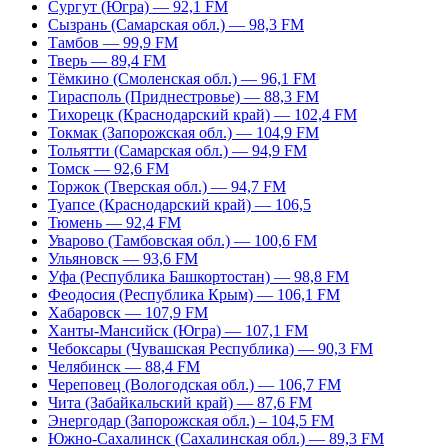
Сургут (Югра) — 92,1 FM
Сызрань (Самарская обл.) — 98,3 FM
Тамбов — 99,9 FM
Тверь — 89,4 FM
Тёмкино (Смоленская обл.) — 96,1 FM
Тирасполь (Приднестровье) — 88,3 FM
Тихорецк (Краснодарский край) — 102,4 FM
Токмак (Запорожская обл.) — 104,9 FM
Тольятти (Самарская обл.) — 94,9 FM
Томск — 92,6 FM
Торжок (Тверская обл.) — 94,7 FM
Туапсе (Краснодарский край) — 106,5
Тюмень — 92,4 FM
Уварово (Тамбовская обл.) — 100,6 FM
Ульяновск — 93,6 FM
Уфа (Республика Башкортостан) — 98,8 FM
Феодосия (Республика Крым) — 106,1 FM
Хабаровск — 107,9 FM
Ханты-Мансийск (Югра) — 107,1 FM
Чебоксары (Чувашская Республика) — 90,3 FM
Челябинск — 88,4 FM
Череповец (Вологодская обл.) — 106,7 FM
Чита (Забайкальский край) — 87,6 FM
Энергодар (Запорожская обл.) – 104,5 FM
Южно-Сахалинск (Сахалинская обл.) — 89,3 FM