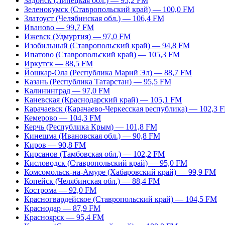
Задонск (Липецкая обл.) — 95,2 FM
Зеленокумск (Ставропольский край) — 100,0 FM
Златоуст (Челябинская обл.) — 106,4 FM
Иваново — 99,7 FM
Ижевск (Удмуртия) — 97,0 FM
Изобильный (Ставропольский край) — 94,8 FM
Ипатово (Ставропольский край) — 105,3 FM
Иркутск — 88,5 FM
Йошкар-Ола (Республика Марий Эл) — 88,7 FM
Казань (Республика Татарстан) — 95,5 FM
Калининград — 97,0 FM
Каневская (Краснодарский край) — 105,1 FM
Карачаевск (Карачаево-Черкесская республика) — 102,3 
Кемерово — 104,3 FM
Керчь (Республика Крым) — 101,8 FM
Кинешма (Ивановская обл.) — 90,8 FM
Киров — 90,8 FM
Кирсанов (Тамбовская обл.) — 102,2 FM
Кисловодск (Ставропольский край) — 95,0 FM
Комсомольск-на-Амуре (Хабаровский край) — 99,9 FM
Копейск (Челябинская обл.) — 88,4 FM
Кострома — 92,0 FM
Красногвардейское (Ставропольский край) — 104,5 FM
Краснодар — 87,9 FM
Красноярск — 95,4 FM