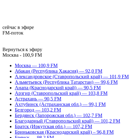
сейчас в эфире
FM-поток
Вернуться к эфиру
Москва - 100,9 FM
Москва — 100,9 FM
Абакан (Республика Хакасия) — 92,0 FM
Александровское (Ставропольский край) — 101,9 FM
Альметьевск (Республика Татарстан) — 99,6 FM
Анапа (Краснодарский край) — 90,5 FM
Арзгир (Ставропольский край) — 103,8 FM
Астрахань — 90,5 FM
Ахтубинск (Астраханская обл.) — 99,1 FM
Белгород — 103,2 FM
Бердянск (Запорожская обл.) — 102,7 FM
Благодарный (Ставропольский край) — 101,2 FM
Братск (Иркутская обл.) — 107,2 FM
Бриньковская (Краснодарский край) – 96,8 FM
Брянск — 98,2 FM