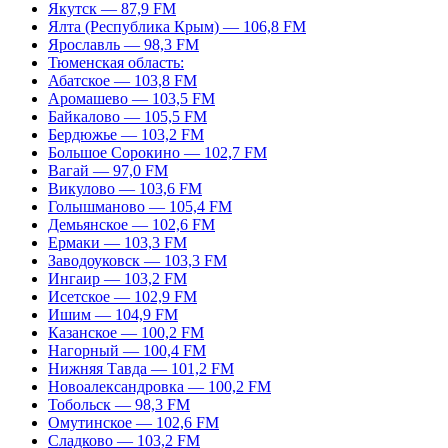
Якутск — 87,9 FM
Ялта (Республика Крым) — 106,8 FM
Ярославль — 98,3 FM
Тюменская область:
Абатское — 103,8 FM
Аромашево — 103,5 FM
Байкалово — 105,5 FM
Бердюжье — 103,2 FM
Большое Сорокино — 102,7 FM
Вагай — 97,0 FM
Викулово — 103,6 FM
Голышманово — 105,4 FM
Демьянское — 102,6 FM
Ермаки — 103,3 FM
Заводоуковск — 103,3 FM
Ингаир — 103,2 FM
Исетское — 102,9 FM
Ишим — 104,9 FM
Казанское — 100,2 FM
Нагорный — 100,4 FM
Нижняя Тавда — 101,2 FM
Новоалександровка — 100,2 FM
Тобольск — 98,3 FM
Омутинское — 102,6 FM
Сладково — 103,2 FM