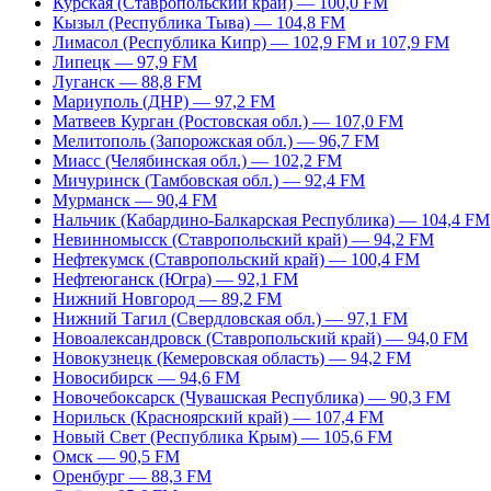
Курская (Ставропольский край) — 100,0 FM
Кызыл (Республика Тыва) — 104,8 FM
Лимасол (Республика Кипр) — 102,9 FM и 107,9 FM
Липецк — 97,9 FM
Луганск — 88,8 FM
Мариуполь (ДНР) — 97,2 FM
Матвеев Курган (Ростовская обл.) — 107,0 FM
Мелитополь (Запорожская обл.) — 96,7 FM
Миасс (Челябинская обл.) — 102,2 FM
Мичуринск (Тамбовская обл.) — 92,4 FM
Мурманск — 90,4 FM
Нальчик (Кабардино-Балкарская Республика) — 104,4 FM
Невинномысск (Ставропольский край) — 94,2 FM
Нефтекумск (Ставропольский край) — 100,4 FM
Нефтеюганск (Югра) — 92,1 FM
Нижний Новгород — 89,2 FM
Нижний Тагил (Свердловская обл.) — 97,1 FM
Новоалександровск (Ставропольский край) — 94,0 FM
Новокузнецк (Кемеровская область) — 94,2 FM
Новосибирск — 94,6 FM
Новочебоксарск (Чувашская Республика) — 90,3 FM
Норильск (Красноярский край) — 107,4 FM
Новый Свет (Республика Крым) — 105,6 FM
Омск — 90,5 FM
Оренбург — 88,3 FM